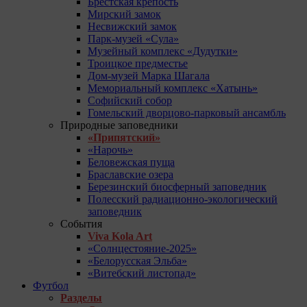
Брестская крепость
Мирский замок
Несвижский замок
Парк-музей «Сула»
Музейный комплекс «Дудутки»
Троицкое предместье
Дом-музей Марка Шагала
Мемориальный комплекс «Хатынь»
Софийский собор
Гомельский дворцово-парковый ансамбль
Природные заповедники
«Припятский»
«Нарочь»
Беловежская пуща
Браславские озера
Березинский биосферный заповедник
Полесский радиационно-экологический
заповедник
События
Viva Kola Art
«Солнцестояние-2025»
«Белорусская Эльба»
«Витебский листопад»
Футбол
Разделы