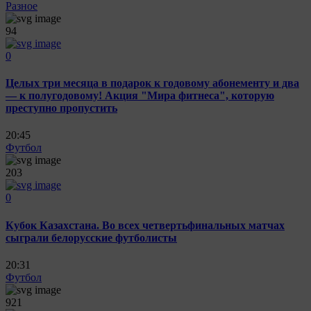
Разное
94
0
Целых три месяца в подарок к годовому абонементу и два
— к полугодовому! Акция "Мира фитнеса", которую
преступно пропустить
20:45
Футбол
203
0
Кубок Казахстана. Во всех четвертьфинальных матчах
сыграли белорусские футболисты
20:31
Футбол
921