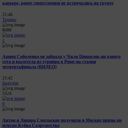
карьере, ранее спортсменки не встречались на грунте
21:46
Теннис
8088
1
Арина Соболенко не забрала у Чжэн Циньвэнь ни одного
сета и вылетела из турнира в Риме на стадии
четвертьфинала (ВИДЕО)
21:42
Биатлон
3324
0
Антон и Динара Смольские получили в Москве призы по
итогам Кубка Содружества