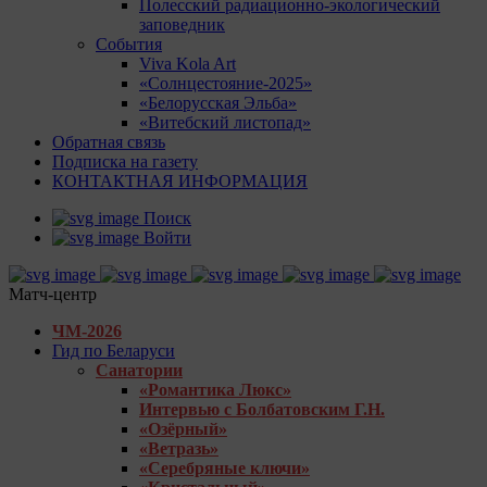
Полесский радиационно-экологический
заповедник
События
Viva Kola Art
«Солнцестояние-2025»
«Белорусская Эльба»
«Витебский листопад»
Обратная связь
Подписка на газету
КОНТАКТНАЯ ИНФОРМАЦИЯ
Поиск
Войти
Матч-центр
ЧМ-2026
Гид по Беларуси
Санатории
«Романтика Люкс»
Интервью с Болбатовским Г.Н.
«Озёрный»
«Ветразь»
«Серебряные ключи»