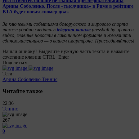
Ига Швентек больше не главная преследовательница
Арины Соболенко. После «тысячника» в Риме в рейтинге
ВТА будет новая «номер два»
За ключевыми событиями белорусского и мирового спорта
также удобно следить в
telegram-канале
pressball.by: фото и
видео, главные новости в лаконичном формате и комьюнити
единомышленников — в вашем смартфоне. Присоединяйтесь!
Нашли ошибку? Выделите нужную часть текста и нажмите
сочетание клавиш CTRL+Enter
Поделиться:
Теги:
Арина Соболенко
Теннис
Читайте также
22:36
Теннис
267
0