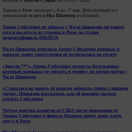
Италия) и
Пэйтон Стирнс
(42 ВТА, США).
Турнир в Риме проходит с 6 по 17 мая. Действующей его
чемпионкой является
Ига Швентек
из Польши.
Арина Соболенко не забрала у Чжэн Циньвэнь ни одного
сета и вылетела из турнира в Риме на стадии
четвертьфинала (ВИДЕО)
Чжэн Циньвэнь победила Арину Соболенко впервые в
карьере, ранее спортсменки не встречались на грунте
«Завали ***». Арина Соболенко заткнула болельщика,
который призывал ее «играть в теннис» во время матча с
Чжэн Циньвэнь
«Старалась не давать ей шансов забирать геймы слишком
легко». Циньвэнь рассказала, как ей наконец удалось
одолеть Соболенко
Третья ракетка планеты из США после поражения от
Арины Соболенко в финале Мадрида имеет шанс взять
титул в Риме