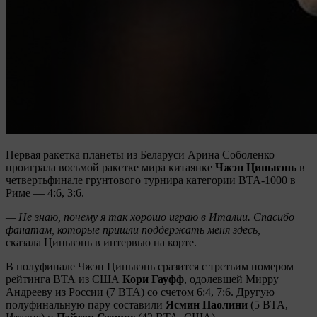
Первая ракетка планеты из Беларуси Арина Соболенко
проиграла восьмой ракетке мира китаянке
Чжэн Циньвэнь
в
четвертьфинале грунтового турнира категории ВTA-1000 в
Риме — 4:6, 3:6.
— Не знаю, почему я так хорошо играю в Италии. Спасибо
фанатам, которые пришли поддержать меня здесь,
—
сказала Циньвэнь в интервью на корте.
В полуфинале Чжэн Циньвэнь сразится с третьим номером
рейтинга ВТА из США
Кори Гауфф
, одолевшей Мирру
Андрееву из России (7 ВТА) со счетом 6:4, 7:6. Другую
полуфинальную пару составили
Ясмин Паолини
(5 ВТА,