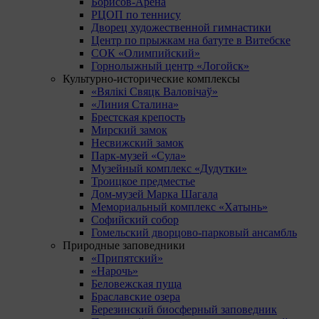
Борисов-Арена
РЦОП по теннису
Дворец художественной гимнастики
Центр по прыжкам на батуте в Витебске
СОК «Олимпийский»
Горнолыжный центр «Логойск»
Культурно-исторические комплексы
«Вялікі Свяцк Валовічаў»
«Линия Сталина»
Брестская крепость
Мирский замок
Несвижский замок
Парк-музей «Сула»
Музейный комплекс «Дудутки»
Троицкое предместье
Дом-музей Марка Шагала
Мемориальный комплекс «Хатынь»
Софийский собор
Гомельский дворцово-парковый ансамбль
Природные заповедники
«Припятский»
«Нарочь»
Беловежская пуща
Браславские озера
Березинский биосферный заповедник