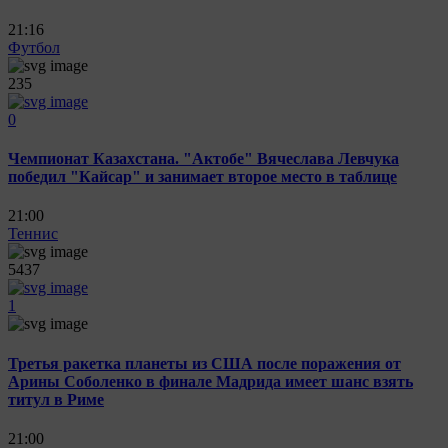
21:16
Футбол
235
0
Чемпионат Казахстана. "Актобе" Вячеслава Левчука
победил "Кайсар" и занимает второе место в таблице
21:00
Теннис
5437
1
Третья ракетка планеты из США после поражения от
Арины Соболенко в финале Мадрида имеет шанс взять
титул в Риме
21:00