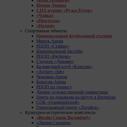
«Кристальный»
Имени Ленина
СПА-курорт «Ружа-Хутор»
«Чайка»
«Пралеска»
«Надзея»
Спортивные объекты
Национальный футбольный стадион
Минск-Арена
РЦОП «Стайки»
Национальный бассейн
РЦОП «Раубичи»
Стадион «Динамо»
Бильярдный клуб «Классик»
«Archery club»
Чижовка-Арена
Борисов-Арена
РЦОП по теннису
Дворец художественной гимнастики
Центр по прыжкам на батуте в Витебске
СОК «Олимпийский»
Горнолыжный центр «Логойск»
Культурно-исторические комплексы
«Вялікі Свяцк Валовічаў»
«Линия Сталина»