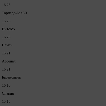
16
25
Торпедо-БелАЗ
15
23
Витебск
16
23
Неман
15
21
Арсенал
16
21
Барановичи
16
16
Славия
15
15