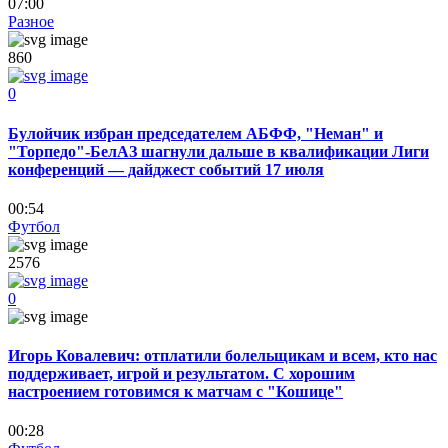
07:00
Разное
860
0
Булойчик избран председателем АБФФ, "Неман" и
"Торпедо"-БелАЗ шагнули дальше в квалификации Лиги
конференций — дайджест событий 17 июля
00:54
Футбол
2576
0
Игорь Ковалевич: отплатили болельщикам и всем, кто нас
поддерживает, игрой и результатом. С хорошим
настроением готовимся к матчам с "Кошице"
00:28