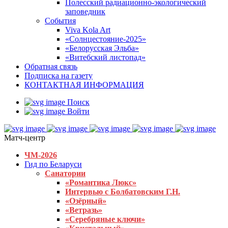
Полесский радиационно-экологический
заповедник
События
Viva Kola Art
«Солнцестояние-2025»
«Белорусская Эльба»
«Витебский листопад»
Обратная связь
Подписка на газету
КОНТАКТНАЯ ИНФОРМАЦИЯ
Поиск
Войти
Матч-центр
ЧМ-2026
Гид по Беларуси
Санатории
«Романтика Люкс»
Интервью с Болбатовским Г.Н.
«Озёрный»
«Ветразь»
«Серебряные ключи»