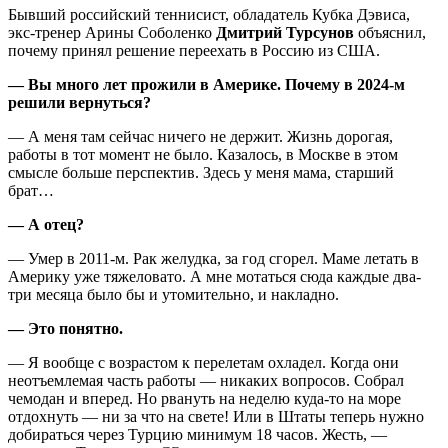
Бывший российский теннисист, обладатель Кубка Дэвиса,
экс-тренер Арины Соболенко
Дмитрий Турсунов
объяснил,
почему принял решение переехать в Россию из США.
— Вы много лет прожили в Америке. Почему в 2024-м
решили вернуться?
— А меня там сейчас ничего не держит. Жизнь дорогая,
работы в тот момент не было. Казалось, в Москве в этом
смысле больше перспектив. Здесь у меня мама, старший
брат…
— А отец?
— Умер в 2011-м. Рак желудка, за год сгорел. Маме летать в
Америку уже тяжеловато. А мне мотаться сюда каждые два-
три месяца было бы и утомительно, и накладно.
— Это понятно.
— Я вообще с возрастом к перелетам охладел. Когда они
неотъемлемая часть работы — никаких вопросов. Собрал
чемодан и вперед. Но рвануть на неделю куда-то на море
отдохнуть — ни за что на свете! Или в Штаты теперь нужно
добираться через Турцию минимум 18 часов. Жесть, —