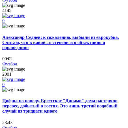
Футбол
4145
0
Александр Седнев: к сожалению, выбыли из еврокубка.
Считаю, что в какой-то степени это объективно и
справедливо
00:02
Футбол
2001
0
Цифры по поводу. Брестское "Динамо" дома растеряло
перевес, добытый в гостях. Это лишь третий подобный
случай из тридцати одного
23:43
Футбол