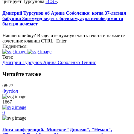
цитирует Турсунова
«СЭ»
.
Дмитрий Турсунов об Арине Соболенко: когда 37-летняя
бабушка Зигемунд ведет с брейком, аура непобедимости
быстро исчезает
Нашли ошибку? Выделите нужную часть текста и нажмите
сочетание клавиш CTRL+Enter
Поделиться:
Теги:
Дмитрий Турсунов
Арина Соболенко
Теннис
Читайте также
08:27
Футбол
1667
0
Лига конференций. Минское "Динамо", "Неман",