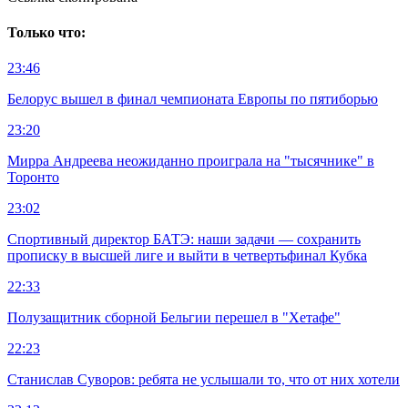
Только что:
23:46
Белорус вышел в финал чемпионата Европы по пятиборью
23:20
Мирра Андреева неожиданно проиграла на "тысячнике" в
Торонто
23:02
Спортивный директор БАТЭ: наши задачи — сохранить
прописку в высшей лиге и выйти в четвертьфинал Кубка
22:33
Полузащитник сборной Бельгии перешел в "Хетафе"
22:23
Станислав Суворов: ребята не услышали то, что от них хотели