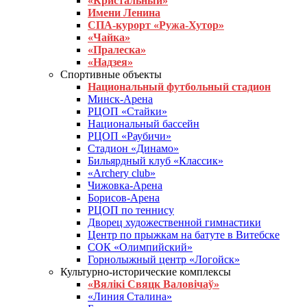
«Кристальный»
Имени Ленина
СПА-курорт «Ружа-Хутор»
«Чайка»
«Пралеска»
«Надзея»
Спортивные объекты
Национальный футбольный стадион
Минск-Арена
РЦОП «Стайки»
Национальный бассейн
РЦОП «Раубичи»
Стадион «Динамо»
Бильярдный клуб «Классик»
«Archery club»
Чижовка-Арена
Борисов-Арена
РЦОП по теннису
Дворец художественной гимнастики
Центр по прыжкам на батуте в Витебске
СОК «Олимпийский»
Горнолыжный центр «Логойск»
Культурно-исторические комплексы
«Вялікі Свяцк Валовічаў»
«Линия Сталина»