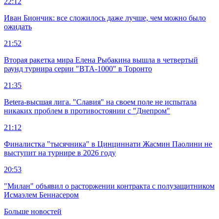
22:12
Иван Биончик: все сложилось даже лучше, чем можно было
ожидать
21:52
Вторая ракетка мира Елена Рыбакина вышла в четвертый
раунд турнира серии "ВТА-1000" в Торонто
21:35
Betera-высшая лига. "Славия" на своем поле не испытала
никаких проблем в противостоянии с "Днепром"
21:12
Финалистка "тысячника" в Цинциннати Жасмин Паолини не
выступит на турнире в 2026 году
20:53
"Милан" объявил о расторжении контракта с полузащитником
Исмаэлем Беннасером
Больше новостей