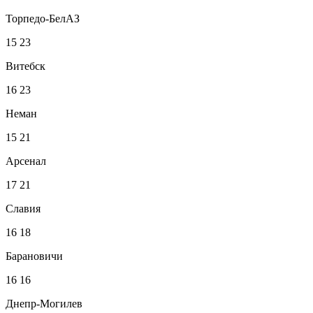
Торпедо-БелАЗ
15
23
Витебск
16
23
Неман
15
21
Арсенал
17
21
Славия
16
18
Барановичи
16
16
Днепр-Могилев