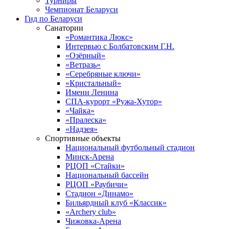
Турниры
Чемпионат Беларуси
Гид по Беларуси
Санатории
«Романтика Люкс»
Интервью с Болбатовским Г.Н.
«Озёрный»
«Ветразь»
«Серебряные ключи»
«Кристальный»
Имени Ленина
СПА-курорт «Ружа-Хутор»
«Чайка»
«Пралеска»
«Надзея»
Спортивные объекты
Национальный футбольный стадион
Минск-Арена
РЦОП «Стайки»
Национальный бассейн
РЦОП «Раубичи»
Стадион «Динамо»
Бильярдный клуб «Классик»
«Archery club»
Чижовка-Арена