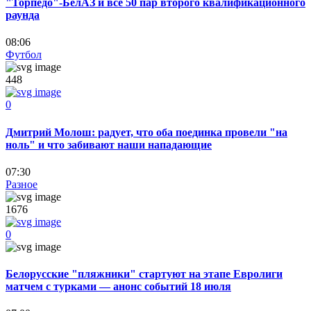
"Торпедо"-БелАЗ и все 50 пар второго квалификационного
раунда
08:06
Футбол
448
0
Дмитрий Молош: радует, что оба поединка провели "на
ноль" и что забивают наши нападающие
07:30
Разное
1676
0
Белорусские "пляжники" стартуют на этапе Евролиги
матчем с турками — анонс событий 18 июля