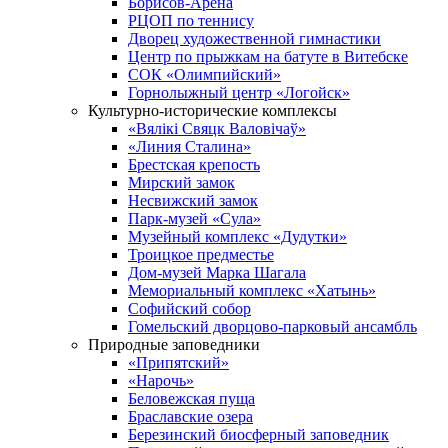
Борисов-Арена
РЦОП по теннису
Дворец художественной гимнастики
Центр по прыжкам на батуте в Витебске
СОК «Олимпийский»
Горнолыжный центр «Логойск»
Культурно-исторические комплексы
«Вялікі Свяцк Валовічаў»
«Линия Сталина»
Брестская крепость
Мирский замок
Несвижский замок
Парк-музей «Сула»
Музейный комплекс «Дудутки»
Троицкое предместье
Дом-музей Марка Шагала
Мемориальный комплекс «Хатынь»
Софийский собор
Гомельский дворцово-парковый ансамбль
Природные заповедники
«Припятский»
«Нарочь»
Беловежская пуща
Браславские озера
Березинский биосферный заповедник