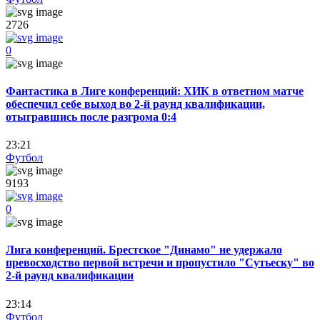
2726
0
Фантастика в Лиге конференций: ХИК в ответном матче
обеспечил себе выход во 2-й раунд квалификации,
отыгравшись после разгрома 0:4
23:21
Футбол
9193
0
Лига конференций. Брестское "Динамо" не удержало
превосходство первой встречи и пропустило "Сутьеску" во
2-й раунд квалификации
23:14
Футбол