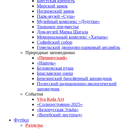
Брестская крепость
Мирский замок
Несвижский замок
Парк-музей «Сула»
Музейный комплекс «Дудутки»
Троицкое предместье
Дом-музей Марка Шагала
Мемориальный комплекс «Хатынь»
Софийский собор
Гомельский дворцово-парковый ансамбль
Природные заповедники
«Припятский»
«Нарочь»
Беловежская пуща
Браславские озера
Березинский биосферный заповедник
Полесский радиационно-экологический
заповедник
События
Viva Kola Art
«Солнцестояние-2025»
«Белорусская Эльба»
«Витебский листопад»
Футбол
Разделы