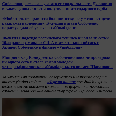
Соболенко рассказала, за что ее «подкалывает» Джокович
и какие ценные советы получила от легендарного серба
«Мой стиль не нравится большинству, но у меня нет цели
раздражать соперниц». Будущая визави Соболенко
порассуждала об успехе на «Уимблдоне»
18-летняя надежда российского тенниса выбила из сетки
10-ю ракетку мира из США и имеет шанс сойтись с
Ариной Соболенко в финале «Уимблдона»
Мощный ход. Конкурентка Соболенко пока не проиграла
ни одного сета и стала самой молодой
четвертьфиналисткой «Уимблдона» со времен Шараповой
За ключевыми событиями белорусского и мирового спорта
также удобно следить в
telegram-канале
pressball.by: фото и
видео, главные новости в лаконичном формате и комьюнити
единомышленников — в вашем смартфоне. Присоединяйтесь!