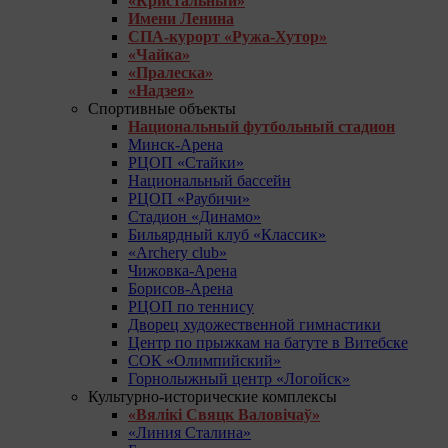
«Кристальный»
Имени Ленина
СПА-курорт «Ружа-Хутор»
«Чайка»
«Пралеска»
«Надзея»
Спортивные объекты
Национальный футбольный стадион
Минск-Арена
РЦОП «Стайки»
Национальный бассейн
РЦОП «Раубичи»
Стадион «Динамо»
Бильярдный клуб «Классик»
«Archery club»
Чижовка-Арена
Борисов-Арена
РЦОП по теннису
Дворец художественной гимнастики
Центр по прыжкам на батуте в Витебске
СОК «Олимпийский»
Горнолыжный центр «Логойск»
Культурно-исторические комплексы
«Вялікі Свяцк Валовічаў»
«Линия Сталина»