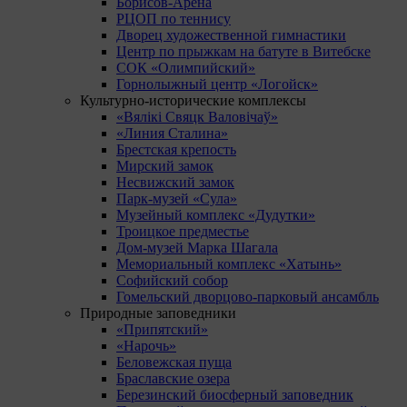
Борисов-Арена
РЦОП по теннису
Дворец художественной гимнастики
Центр по прыжкам на батуте в Витебске
СОК «Олимпийский»
Горнолыжный центр «Логойск»
Культурно-исторические комплексы
«Вялікі Свяцк Валовічаў»
«Линия Сталина»
Брестская крепость
Мирский замок
Несвижский замок
Парк-музей «Сула»
Музейный комплекс «Дудутки»
Троицкое предместье
Дом-музей Марка Шагала
Мемориальный комплекс «Хатынь»
Софийский собор
Гомельский дворцово-парковый ансамбль
Природные заповедники
«Припятский»
«Нарочь»
Беловежская пуща
Браславские озера
Березинский биосферный заповедник