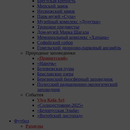
Брестская крепость
Мирский замок
Несвижский замок
Парк-музей «Сула»
Музейный комплекс «Дудутки»
Троицкое предместье
Дом-музей Марка Шагала
Мемориальный комплекс «Хатынь»
Софийский собор
Гомельский дворцово-парковый ансамбль
Природные заповедники
«Припятский»
«Нарочь»
Беловежская пуща
Браславские озера
Березинский биосферный заповедник
Полесский радиационно-экологический
заповедник
События
Viva Kola Art
«Солнцестояние-2025»
«Белорусская Эльба»
«Витебский листопад»
Футбол
Разделы