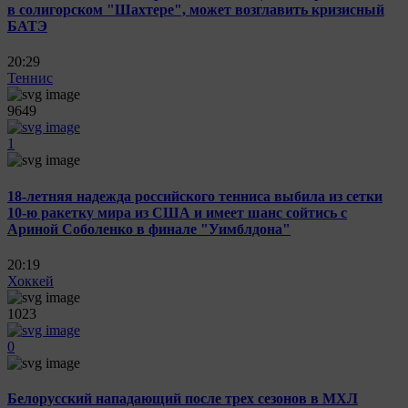
в солигорском "Шахтере", может возглавить кризисный
БАТЭ
20:29
Теннис
9649
1
18-летняя надежда российского тенниса выбила из сетки
10-ю ракетку мира из США и имеет шанс сойтись с
Ариной Соболенко в финале "Уимблдона"
20:19
Хоккей
1023
0
Белорусский нападающий после трех сезонов в МХЛ