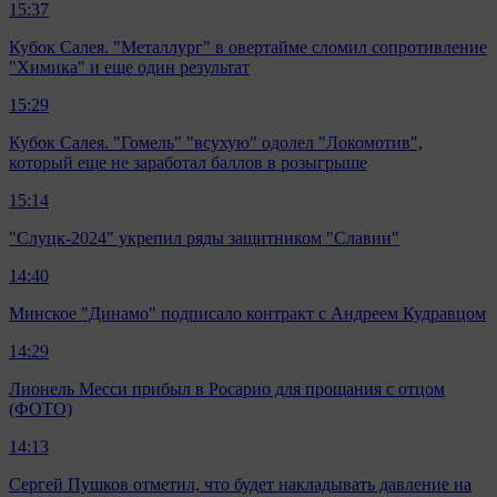
15:37
Кубок Салея. "Металлург" в овертайме сломил сопротивление
"Химика" и еще один результат
15:29
Кубок Салея. "Гомель" "всухую" одолел "Локомотив",
который еще не заработал баллов в розыгрыше
15:14
"Слуцк-2024" укрепил ряды защитником "Славии"
14:40
Минское "Динамо" подписало контракт с Андреем Кудравцом
14:29
Лионель Месси прибыл в Росарио для прощания с отцом
(ФОТО)
14:13
Сергей Пушков отметил, что будет накладывать давление на