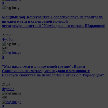
0
Мощный ход. Конкурентка Соболенко пока не проиграла
ни одного сета и стала самой молодой
четвертьфиналисткой "Уимблдона" со времен Шараповой
21:40
Футбол
694
0
"Мы находимся в лидирующей группе". Вадим
Скрипченко не считает, что неудачи в чемпионате
Беларуси скажутся на психологии в играх с "Лудогорцем"
21:23
Футбол
491
0