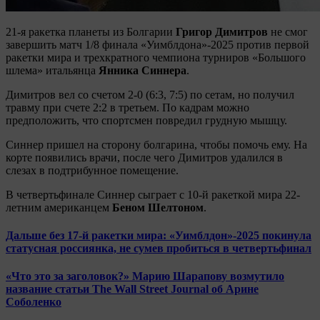
21-я ракетка планеты из Болгарии
Григор Димитров
не смог
завершить матч 1/8 финала «Уимблдона»-2025 против первой
ракетки мира и трехкратного чемпиона турниров «Большого
шлема» итальянца
Янника Синнера
.
Димитров вел со счетом 2-0 (6:3, 7:5) по сетам, но получил
травму при счете 2:2 в третьем. По кадрам можно
предположить, что спортсмен повредил грудную мышцу.
Синнер пришел на сторону болгарина, чтобы помочь ему. На
корте появились врачи, после чего Димитров удалился в
слезах в подтрибунное помещение.
В четвертьфинале Синнер сыграет с 10-й ракеткой мира 22-
летним американцем
Беном Шелтоном
.
Дальше без 17-й ракетки мира: «Уимблдон»-2025 покинула
статусная россиянка, не сумев пробиться в четвертьфинал
«Что это за заголовок?» Марию Шарапову возмутило
название статьи The Wall Street Journal об Арине
Соболенко