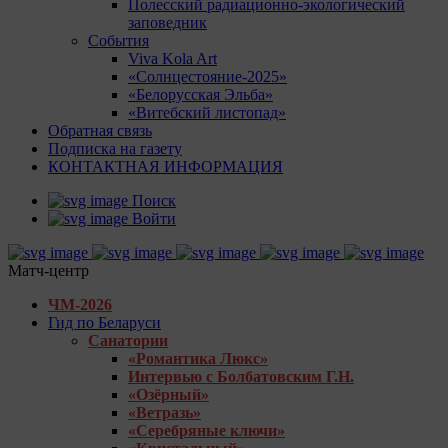
Полесский радиационно-экологический
заповедник
События
Viva Kola Art
«Солнцестояние-2025»
«Белорусская Эльба»
«Витебский листопад»
Обратная связь
Подписка на газету
КОНТАКТНАЯ ИНФОРМАЦИЯ
Поиск
Войти
Матч-центр
ЧМ-2026
Гид по Беларуси
Санатории
«Романтика Люкс»
Интервью с Болбатовским Г.Н.
«Озёрный»
«Ветразь»
«Серебряные ключи»