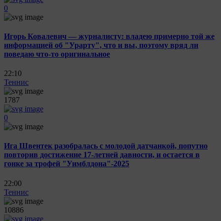
0
Игорь Ковалевич — журналисту: владею примерно той же
информацией об "Урарту", что и вы, поэтому вряд ли
поведаю что-то оригинальное
22:10
Теннис
1787
0
Ига Швентек разобралась с молодой датчанкой, попутно
повторив достижение 17-летней давности, и остается в
гонке за трофей "Уимблдона"-2025
22:00
Теннис
10886