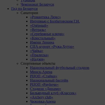
Турниры
Чемпионат Беларуси
Гид по Беларуси
Санатории
«Романтика Люкс»
Интервью с Болбатовским Г.Н.
«Озёрный»
«Ветразь»
«Серебряные ключи»
«Кристальный»
Имени Ленина
СПА-курорт «Ружа-Хутор»
«Чайка»
«Пралеска»
«Надзея»
Спортивные объекты
Национальный футбольный стадион
Минск-Арена
РЦОП «Стайки»
Национальный бассейн
РЦОП «Раубичи»
Стадион «Динамо»
Бильярдный клуб «Классик»
«Archery club»
Чижовка-Арена