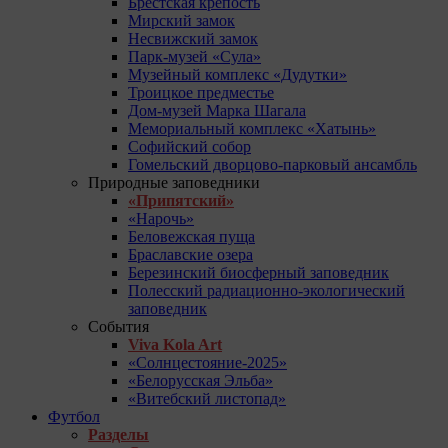
Брестская крепость
Мирский замок
Несвижский замок
Парк-музей «Сула»
Музейный комплекс «Дудутки»
Троицкое предместье
Дом-музей Марка Шагала
Мемориальный комплекс «Хатынь»
Софийский собор
Гомельский дворцово-парковый ансамбль
Природные заповедники
«Припятский»
«Нарочь»
Беловежская пуща
Браславские озера
Березинский биосферный заповедник
Полесский радиационно-экологический
заповедник
События
Viva Kola Art
«Солнцестояние-2025»
«Белорусская Эльба»
«Витебский листопад»
Футбол
Разделы