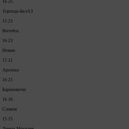
16
25
Торпедо-БелАЗ
15
23
Витебск
16
23
Неман
15
21
Арсенал
16
21
Барановичи
16
16
Славия
15
15
Днепр-Могилев