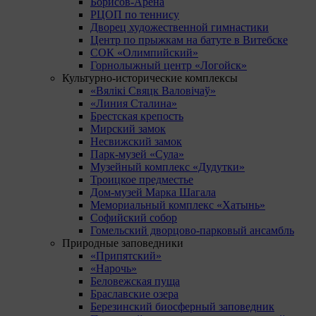
Борисов-Арена
РЦОП по теннису
Дворец художественной гимнастики
Центр по прыжкам на батуте в Витебске
СОК «Олимпийский»
Горнолыжный центр «Логойск»
Культурно-исторические комплексы
«Вялікі Свяцк Валовічаў»
«Линия Сталина»
Брестская крепость
Мирский замок
Несвижский замок
Парк-музей «Сула»
Музейный комплекс «Дудутки»
Троицкое предместье
Дом-музей Марка Шагала
Мемориальный комплекс «Хатынь»
Софийский собор
Гомельский дворцово-парковый ансамбль
Природные заповедники
«Припятский»
«Нарочь»
Беловежская пуща
Браславские озера
Березинский биосферный заповедник