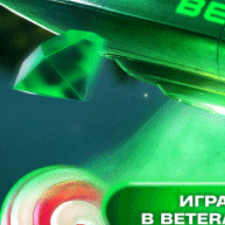
восстановление пароля
Вам будет отправлена ссылка для восстановления доступа
Отправить
Неавторизованные пользователи не могут оставлять
комментарии.
Пожалуйста,
войдите
или
зарегистрируйтесь
!?
Продолжая использовать наш сайт вы принимаете
пользовательское соглашение и политику обработки файлов
cookie
Ok
Платеж успешно выполнен
На главную