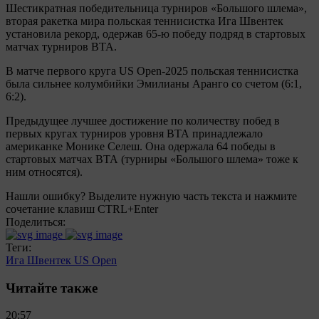
Шестикратная победительница турниров «Большого шлема»,
вторая ракетка мира польская теннисистка Ига Швентек
установила рекорд, одержав 65-ю победу подряд в стартовых
матчах турниров ВТА.
В матче первого круга US Open-2025 польская теннисистка
была сильнее колумбийки Эмилианы Аранго со счетом (6:1,
6:2).
Предыдущее лучшее достижение по количеству побед в
первых кругах турниров уровня ВТА принадлежало
американке Монике Селеш. Она одержала 64 победы в
стартовых матчах ВТА (турниры «Большого шлема» тоже к
ним относятся).
Нашли ошибку? Выделите нужную часть текста и нажмите
сочетание клавиш CTRL+Enter
Поделиться:
Теги:
Ига Швентек
US Open
Читайте также
20:57