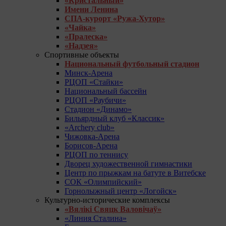
«Кристальный»
Имени Ленина
СПА-курорт «Ружа-Хутор»
«Чайка»
«Пралеска»
«Надзея»
Спортивные объекты
Национальный футбольный стадион
Минск-Арена
РЦОП «Стайки»
Национальный бассейн
РЦОП «Раубичи»
Стадион «Динамо»
Бильярдный клуб «Классик»
«Archery club»
Чижовка-Арена
Борисов-Арена
РЦОП по теннису
Дворец художественной гимнастики
Центр по прыжкам на батуте в Витебске
СОК «Олимпийский»
Горнолыжный центр «Логойск»
Культурно-исторические комплексы
«Вялікі Свяцк Валовічаў»
«Линия Сталина»