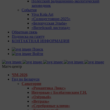
Полесский радиационно-экологический
заповедник
События
Viva Kola Art
«Солнцестояние-2025»
«Белорусская Эльба»
«Витебский листопад»
Обратная связь
Подписка на газету
КОНТАКТНАЯ ИНФОРМАЦИЯ
Поиск
Войти
Матч-центр
ЧМ-2026
Гид по Беларуси
Санатории
«Романтика Люкс»
Интервью с Болбатовским Г.Н.
«Озёрный»
«Ветразь»
«Серебряные ключи»