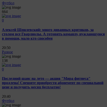
Футбол
664
0
Алексей Шпилевский: много диванных критиков, за
столом все Гвардиолы. А готовить команду, нуждающуюся
в помощи, мало кто способен
20:50
Разное
138
0
Последний шанс на лето — акция "Мира фитнеса"
продлена! Спешите приобрести абонемент по специальной
цене и получить месяц бесплатно!
20:40
Футбол