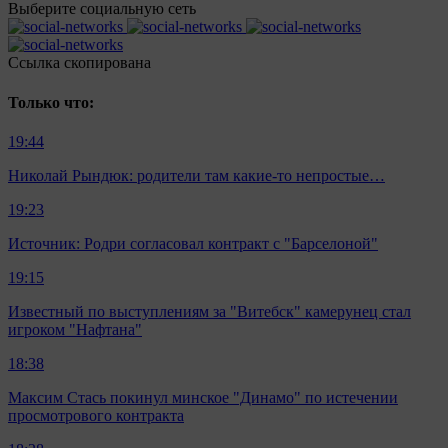
Выберите социальную сеть
Ccылка скопирована
Только что:
19:44
Николай Рындюк: родители там какие-то непростые…
19:23
Источник: Родри согласовал контракт с "Барселоной"
19:15
Известный по выступлениям за "Витебск" камерунец стал
игроком "Нафтана"
18:38
Максим Стась покинул минское "Динамо" по истечении
просмотрового контракта