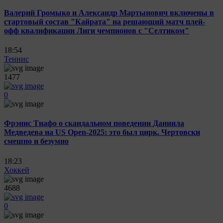
Валерий Громыко и Александр Мартынович включены в
стартовый состав "Кайрата" на решающий матч плей-
офф квалификации Лиги чемпионов с "Селтиком"
18:54
Теннис
1477
0
Фрэнис Тиафо о скандальном поведении Даниила
Медведева на US Open-2025: это был цирк. Чертовски
смешно и безумно
18:23
Хоккей
4688
0