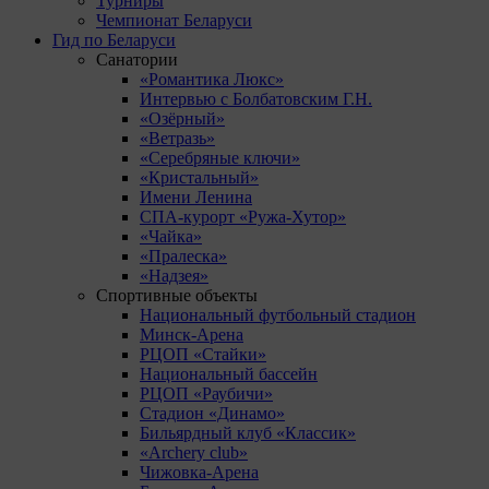
Турниры
Чемпионат Беларуси
Гид по Беларуси
Санатории
«Романтика Люкс»
Интервью с Болбатовским Г.Н.
«Озёрный»
«Ветразь»
«Серебряные ключи»
«Кристальный»
Имени Ленина
СПА-курорт «Ружа-Хутор»
«Чайка»
«Пралеска»
«Надзея»
Спортивные объекты
Национальный футбольный стадион
Минск-Арена
РЦОП «Стайки»
Национальный бассейн
РЦОП «Раубичи»
Стадион «Динамо»
Бильярдный клуб «Классик»
«Archery club»
Чижовка-Арена