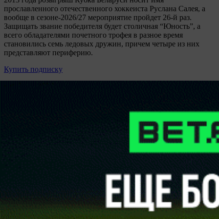
прославленного отечественного хоккеиста Руслана Салея, а
вообще в сезоне-2026/27 мероприятие пройдет 26-й раз.
Защищать звание победителя будет столичная “Юность”, а
всего обладателями почетного трофея в разное время
становились семь ледовых дружин, причем четыре из них
представляют периферию.
Купить подписку
Матч-центр
Газета
Контакты
Обратная связь
ООО "Прессбол-91", УНП 191094987, Республика Беларусь, г.
Минск, пр. Победителей, 20/3-221. Газета зарегистрирована
Министерством информации Республики Беларусь и внесена
в Государственный реестр СМИ за №540. © 2002-2021
Разработка
сайта ITPOFIT
Вход