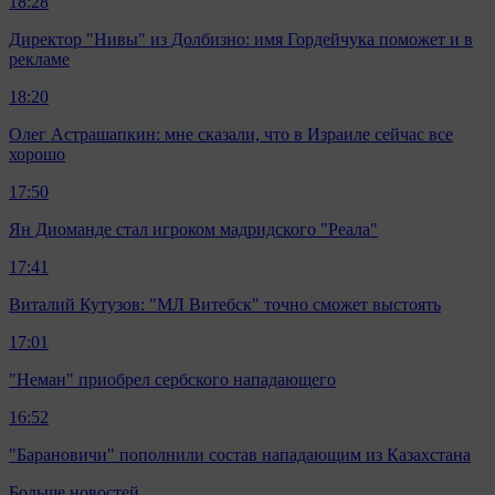
18:28
Директор "Нивы" из Долбизно: имя Гордейчука поможет и в
рекламе
18:20
Олег Астрашапкин: мне сказали, что в Израиле сейчас все
хорошо
17:50
Ян Диоманде стал игроком мадридского "Реала"
17:41
Виталий Кутузов: "МЛ Витебск" точно сможет выстоять
17:01
"Неман" приобрел сербского нападающего
16:52
"Барановичи" пополнили состав нападающим из Казахстана
Больше новостей