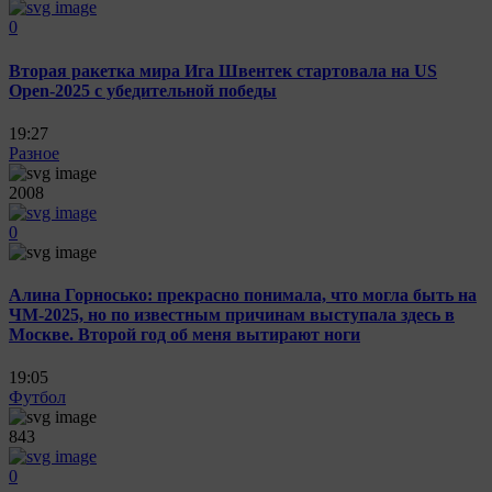
0
Вторая ракетка мира Ига Швентек стартовала на US
Open-2025 с убедительной победы
19:27
Разное
2008
0
Алина Горносько: прекрасно понимала, что могла быть на
ЧМ-2025, но по известным причинам выступала здесь в
Москве. Второй год об меня вытирают ноги
19:05
Футбол
843
0