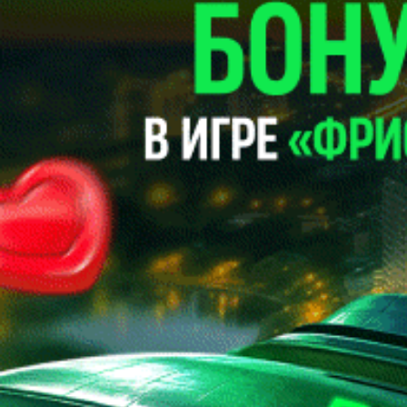
Использовать форму
Забыли пароль?
Войти
Регистрация
Регистрация
Использовать форму для регистрации
Использовать форму
Я принимаю условия
пользовательского соглашения
и
согласен на обработку персональных данных согласно
политике конфиденциальности
Создать аккаунт