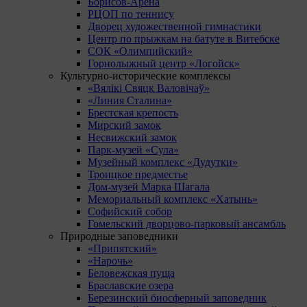
Борисов-Арена
РЦОП по теннису
Дворец художественной гимнастики
Центр по прыжкам на батуте в Витебске
СОК «Олимпийский»
Горнолыжный центр «Логойск»
Культурно-исторические комплексы
«Вялікі Свяцк Валовічаў»
«Линия Сталина»
Брестская крепость
Мирский замок
Несвижский замок
Парк-музей «Сула»
Музейный комплекс «Дудутки»
Троицкое предместье
Дом-музей Марка Шагала
Мемориальный комплекс «Хатынь»
Софийский собор
Гомельский дворцово-парковый ансамбль
Природные заповедники
«Припятский»
«Нарочь»
Беловежская пуща
Браславские озера
Березинский биосферный заповедник