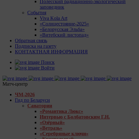
Полесский радиационно-экологический
заповедник
События
Viva Kola Art
«Солнцестояние-2025»
«Белорусская Эльба»
«Витебский листопад»
Обратная связь
Подписка на газету
КОНТАКТНАЯ ИНФОРМАЦИЯ
Поиск
Войти
Матч-центр
ЧМ-2026
Гид по Беларуси
Санатории
«Романтика Люкс»
Интервью с Болбатовским Г.Н.
«Озёрный»
«Ветразь»
«Серебряные ключи»