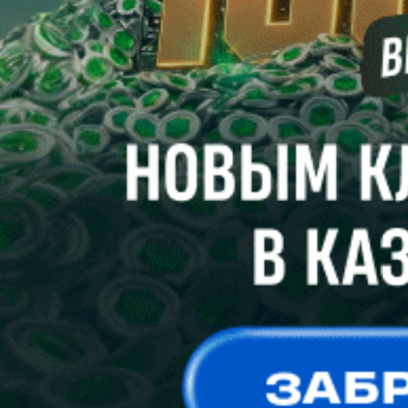
восстановление пароля
Вам будет отправлена ссылка для восстановления доступа
Отправить
Неавторизованные пользователи не могут оставлять
комментарии.
Пожалуйста,
войдите
или
зарегистрируйтесь
!?
Продолжая использовать наш сайт вы принимаете
пользовательское соглашение и политику обработки файлов
cookie
Ok
Платеж успешно выполнен
На главную