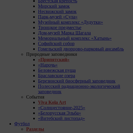
Брестская крепость
Мирский замок
Несвижский замок
Парк-музей «Сула»
Музейный комплекс «Дудутки»
Троицкое предместье
Дом-музей Марка Шагала
Мемориальный комплекс «Хатынь»
Софийский собор
Гомельский дворцово-парковый ансамбль
Природные заповедники
«Припятский»
«Нарочь»
Беловежская пуща
Браславские озера
Березинский биосферный заповедник
Полесский радиационно-экологический
заповедник
События
Viva Kola Art
«Солнцестояние-2025»
«Белорусская Эльба»
«Витебский листопад»
Футбол
Разделы