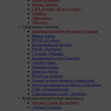
«Кристальный»
Имени Ленина
СПА-курорт «Ружа-Хутор»
«Чайка»
«Пралеска»
«Надзея»
Спортивные объекты
Национальный футбольный стадион
Минск-Арена
РЦОП «Стайки»
Национальный бассейн
РЦОП «Раубичи»
Стадион «Динамо»
Бильярдный клуб «Классик»
«Archery club»
Чижовка-Арена
Борисов-Арена
РЦОП по теннису
Дворец художественной гимнастики
Центр по прыжкам на батуте в Витебске
СОК «Олимпийский»
Горнолыжный центр «Логойск»
Культурно-исторические комплексы
«Вялікі Свяцк Валовічаў»
«Линия Сталина»