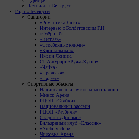
Турниры
Чемпионат Беларуси
Гид по Беларуси
Санатории
«Романтика Люкс»
Интервью с Болбатовским Г.Н.
«Озёрный»
«Ветразь»
«Серебряные ключи»
«Кристальный»
Имени Ленина
СПА-курорт «Ружа-Хутор»
«Чайка»
«Пралеска»
«Надзея»
Спортивные объекты
Национальный футбольный стадион
Минск-Арена
РЦОП «Стайки»
Национальный бассейн
РЦОП «Раубичи»
Стадион «Динамо»
Бильярдный клуб «Классик»
«Archery club»
Чижовка-Арена