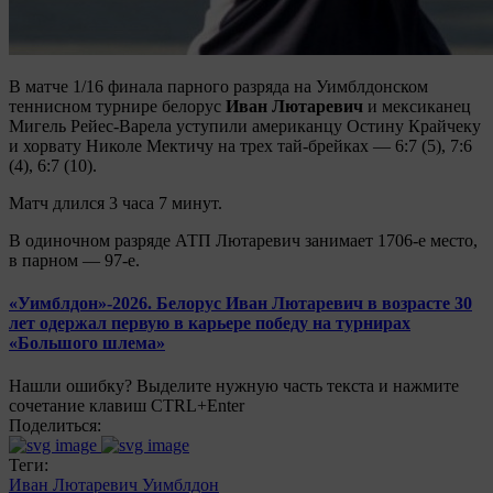
В матче 1/16 финала парного разряда на Уимблдонском
теннисном турнире белорус
Иван Лютаревич
и мексиканец
Мигель Рейес-Варела уступили американцу Остину Крайчеку
и хорвату Николе Мектичу на трех тай-брейках — 6:7 (5), 7:6
(4), 6:7 (10).
Матч длился 3 часа 7 минут.
В одиночном разряде АТП Лютаревич занимает 1706-е место,
в парном — 97-е.
«Уимблдон»-2026. Белорус Иван Лютаревич в возрасте 30
лет одержал первую в карьере победу на турнирах
«Большого шлема»
Нашли ошибку? Выделите нужную часть текста и нажмите
сочетание клавиш CTRL+Enter
Поделиться:
Теги:
Иван Лютаревич
Уимблдон