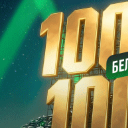
Использовать форму
Забыли пароль?
Войти
Регистрация
Регистрация
Использовать форму для регистрации
Использовать форму
Я принимаю условия
пользовательского соглашения
и
согласен на обработку персональных данных согласно
политике конфиденциальности
Создать аккаунт