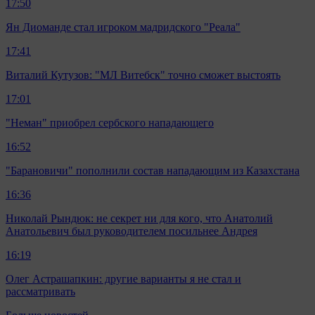
17:50
Ян Диоманде стал игроком мадридского "Реала"
17:41
Виталий Кутузов: "МЛ Витебск" точно сможет выстоять
17:01
"Неман" приобрел сербского нападающего
16:52
"Барановичи" пополнили состав нападающим из Казахстана
16:36
Николай Рындюк: не секрет ни для кого, что Анатолий
Анатольевич был руководителем посильнее Андрея
16:19
Олег Астрашапкин: другие варианты я не стал и
рассматривать