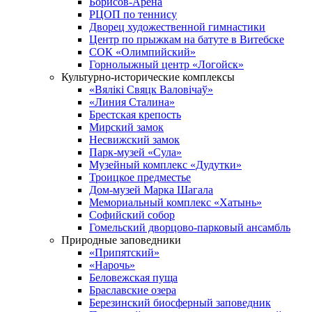
Борисов-Арена
РЦОП по теннису
Дворец художественной гимнастики
Центр по прыжкам на батуте в Витебске
СОК «Олимпийский»
Горнолыжный центр «Логойск»
Культурно-исторические комплексы
«Вялікі Свяцк Валовічаў»
«Линия Сталина»
Брестская крепость
Мирский замок
Несвижский замок
Парк-музей «Сула»
Музейный комплекс «Дудутки»
Троицкое предместье
Дом-музей Марка Шагала
Мемориальный комплекс «Хатынь»
Софийский собор
Гомельский дворцово-парковый ансамбль
Природные заповедники
«Припятский»
«Нарочь»
Беловежская пуща
Браславские озера
Березинский биосферный заповедник