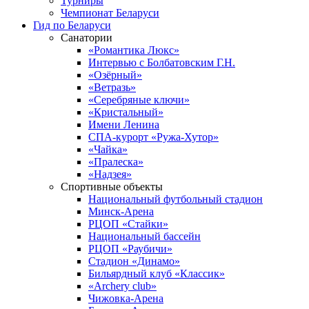
Турниры
Чемпионат Беларуси
Гид по Беларуси
Санатории
«Романтика Люкс»
Интервью с Болбатовским Г.Н.
«Озёрный»
«Ветразь»
«Серебряные ключи»
«Кристальный»
Имени Ленина
СПА-курорт «Ружа-Хутор»
«Чайка»
«Пралеска»
«Надзея»
Спортивные объекты
Национальный футбольный стадион
Минск-Арена
РЦОП «Стайки»
Национальный бассейн
РЦОП «Раубичи»
Стадион «Динамо»
Бильярдный клуб «Классик»
«Archery club»
Чижовка-Арена