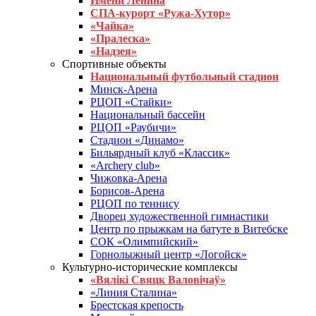
Имени Ленина
СПА-курорт «Ружа-Хутор»
«Чайка»
«Пралеска»
«Надзея»
Спортивные объекты
Национальный футбольный стадион
Минск-Арена
РЦОП «Стайки»
Национальный бассейн
РЦОП «Раубичи»
Стадион «Динамо»
Бильярдный клуб «Классик»
«Archery club»
Чижовка-Арена
Борисов-Арена
РЦОП по теннису
Дворец художественной гимнастики
Центр по прыжкам на батуте в Витебске
СОК «Олимпийский»
Горнолыжный центр «Логойск»
Культурно-исторические комплексы
«Вялікі Свяцк Валовічаў»
«Линия Сталина»
Брестская крепость