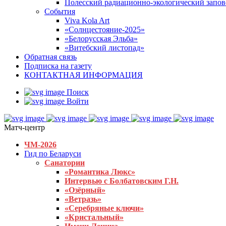
Полесский радиационно-экологический запо
События
Viva Kola Art
«Солнцестояние-2025»
«Белорусская Эльба»
«Витебский листопад»
Обратная связь
Подписка на газету
КОНТАКТНАЯ ИНФОРМАЦИЯ
Поиск
Войти
Матч-центр
ЧМ-2026
Гид по Беларуси
Санатории
«Романтика Люкс»
Интервью с Болбатовским Г.Н.
«Озёрный»
«Ветразь»
«Серебряные ключи»
«Кристальный»