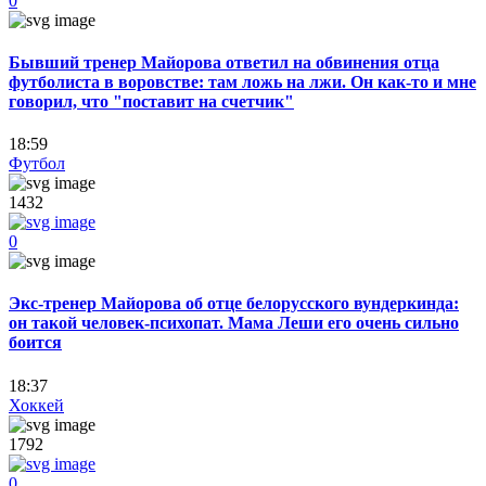
0
Бывший тренер Майорова ответил на обвинения отца
футболиста в воровстве: там ложь на лжи. Он как-то и мне
говорил, что "поставит на счетчик"
18:59
Футбол
1432
0
Экс-тренер Майорова об отце белорусского вундеркинда:
он такой человек-психопат. Мама Леши его очень сильно
боится
18:37
Хоккей
1792
0