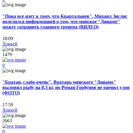
"Пока все идет к тому, что Квартальнов". Михаил Зислис
поделился информацией о том, что минское "Динамо"
может сохранить главного тренера (ВИДЕО)
18:09
Хоккей
1479
0
"Братан, слабо очень". Вратарь минского "Динамо"
выловил рыбу на 8,3 кг, но Роман Горбунов не оценил улов
(ФОТО)
17:59
Хоккей
2663
0