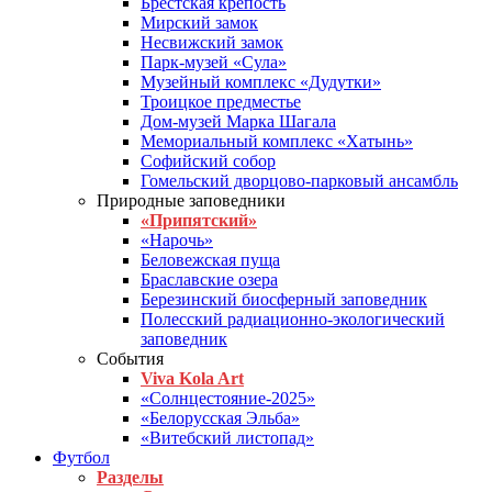
Брестская крепость
Мирский замок
Несвижский замок
Парк-музей «Сула»
Музейный комплекс «Дудутки»
Троицкое предместье
Дом-музей Марка Шагала
Мемориальный комплекс «Хатынь»
Софийский собор
Гомельский дворцово-парковый ансамбль
Природные заповедники
«Припятский»
«Нарочь»
Беловежская пуща
Браславские озера
Березинский биосферный заповедник
Полесский радиационно-экологический
заповедник
События
Viva Kola Art
«Солнцестояние-2025»
«Белорусская Эльба»
«Витебский листопад»
Футбол
Разделы