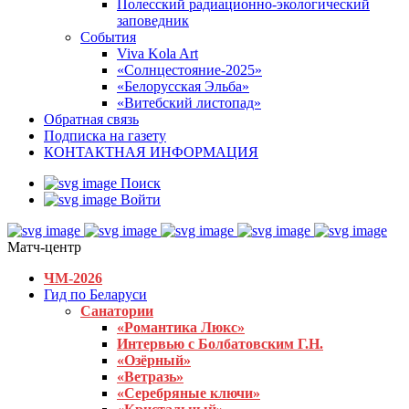
Полесский радиационно-экологический
заповедник
События
Viva Kola Art
«Солнцестояние-2025»
«Белорусская Эльба»
«Витебский листопад»
Обратная связь
Подписка на газету
КОНТАКТНАЯ ИНФОРМАЦИЯ
Поиск
Войти
Матч-центр
ЧМ-2026
Гид по Беларуси
Санатории
«Романтика Люкс»
Интервью с Болбатовским Г.Н.
«Озёрный»
«Ветразь»
«Серебряные ключи»