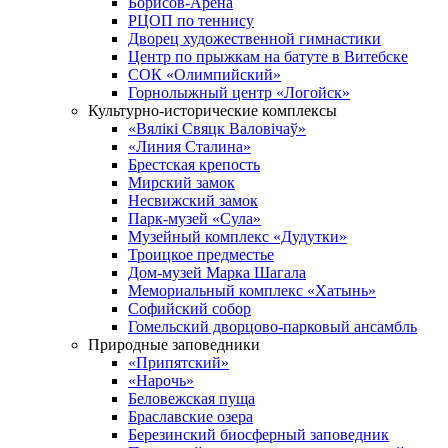
Борисов-Арена
РЦОП по теннису
Дворец художественной гимнастики
Центр по прыжкам на батуте в Витебске
СОК «Олимпийский»
Горнолыжный центр «Логойск»
Культурно-исторические комплексы
«Вялікі Свяцк Валовічаў»
«Линия Сталина»
Брестская крепость
Мирский замок
Несвижский замок
Парк-музей «Сула»
Музейный комплекс «Дудутки»
Троицкое предместье
Дом-музей Марка Шагала
Мемориальный комплекс «Хатынь»
Софийский собор
Гомельский дворцово-парковый ансамбль
Природные заповедники
«Припятский»
«Нарочь»
Беловежская пуща
Браславские озера
Березинский биосферный заповедник