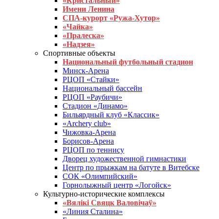
«Кристальный»
Имени Ленина
СПА-курорт «Ружа-Хутор»
«Чайка»
«Пралеска»
«Надзея»
Спортивные объекты
Национальный футбольный стадион
Минск-Арена
РЦОП «Стайки»
Национальный бассейн
РЦОП «Раубичи»
Стадион «Динамо»
Бильярдный клуб «Классик»
«Archery club»
Чижовка-Арена
Борисов-Арена
РЦОП по теннису
Дворец художественной гимнастики
Центр по прыжкам на батуте в Витебске
СОК «Олимпийский»
Горнолыжный центр «Логойск»
Культурно-исторические комплексы
«Вялікі Свяцк Валовічаў»
«Линия Сталина»