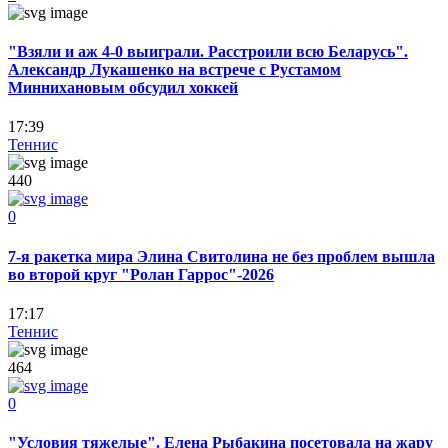
"Взяли и аж 4-0 выиграли. Расстроили всю Беларусь".
Александр Лукашенко на встрече с Рустамом
Миннихановым обсудил хоккей
17:39
Теннис
440
0
7-я ракетка мира Элина Свитолина не без проблем вышла
во второй круг "Ролан Гаррос"-2026
17:17
Теннис
464
0
"Условия тяжелые". Елена Рыбакина посетовала на жару