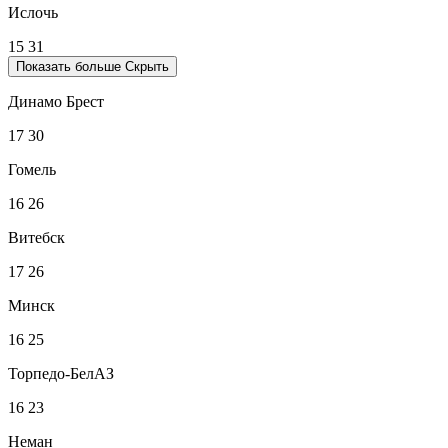
Ислочь
15
31
Показать больше
Скрыть
Динамо Брест
17
30
Гомель
16
26
Витебск
17
26
Минск
16
25
Торпедо-БелАЗ
16
23
Неман