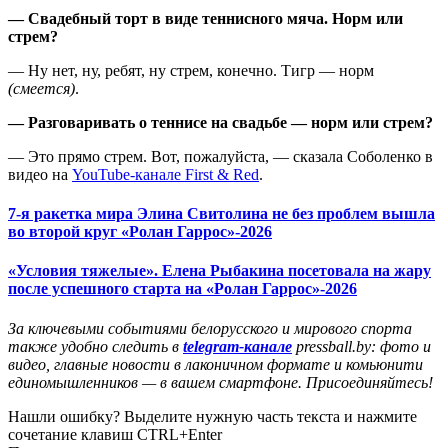
— Свадебный торт в виде теннисного мяча. Норм или
стрем?
— Ну нет, ну, ребят, ну стрем, конечно. Тигр — норм
(смеется)
.
— Разговаривать о теннисе на свадьбе — норм или стрем?
— Это прямо стрем. Вот, пожалуйста, — сказала Соболенко в
видео на
YouTube-канале First & Red
.
7-я ракетка мира Элина Свитолина не без проблем вышла
во второй круг «Ролан Гаррос»-2026
«Условия тяжелые». Елена Рыбакина посетовала на жару
после успешного старта на «Ролан Гаррос»-2026
За ключевыми событиями белорусского и мирового спорта
также удобно следить в
telegram-канале
pressball.by: фото и
видео, главные новости в лаконичном формате и комьюнити
единомышленников — в вашем смартфоне. Присоединяйтесь!
Нашли ошибку? Выделите нужную часть текста и нажмите
сочетание клавиш CTRL+Enter