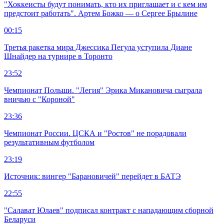
"Хоккеисты будут понимать, кто их приглашает и с кем им
предстоит работать". Артем Божко — о Сергее Брылине
00:15
Третья ракетка мира Джессика Пегула уступила Диане
Шнайдер на турнире в Торонто
23:52
Чемпионат Польши. "Легия" Эрика Микановича сыграла
вничью с "Короной"
23:36
Чемпионат России. ЦСКА и "Ростов" не порадовали
результативным футболом
23:19
Источник: вингер "Барановичей" перейдет в БАТЭ
22:55
"Салават Юлаев" подписал контракт с нападающим сборной
Беларуси