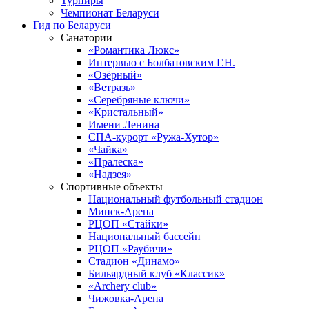
Турниры
Чемпионат Беларуси
Гид по Беларуси
Санатории
«Романтика Люкс»
Интервью с Болбатовским Г.Н.
«Озёрный»
«Ветразь»
«Серебряные ключи»
«Кристальный»
Имени Ленина
СПА-курорт «Ружа-Хутор»
«Чайка»
«Пралеска»
«Надзея»
Спортивные объекты
Национальный футбольный стадион
Минск-Арена
РЦОП «Стайки»
Национальный бассейн
РЦОП «Раубичи»
Стадион «Динамо»
Бильярдный клуб «Классик»
«Archery club»
Чижовка-Арена