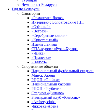
Турниры
Чемпионат Беларуси
Гид по Беларуси
Санатории
«Романтика Люкс»
Интервью с Болбатовским Г.Н.
«Озёрный»
«Ветразь»
«Серебряные ключи»
«Кристальный»
Имени Ленина
СПА-курорт «Ружа-Хутор»
«Чайка»
«Пралеска»
«Надзея»
Спортивные объекты
Национальный футбольный стадион
Минск-Арена
РЦОП «Стайки»
Национальный бассейн
РЦОП «Раубичи»
Стадион «Динамо»
Бильярдный клуб «Классик»
«Archery club»
Чижовка-Арена