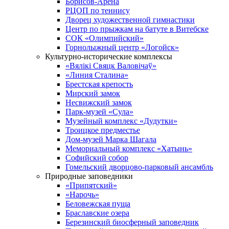
Борисов-Арена
РЦОП по теннису
Дворец художественной гимнастики
Центр по прыжкам на батуте в Витебске
СОК «Олимпийский»
Горнолыжный центр «Логойск»
Культурно-исторические комплексы
«Вялікі Свяцк Валовічаў»
«Линия Сталина»
Брестская крепость
Мирский замок
Несвижский замок
Парк-музей «Сула»
Музейный комплекс «Дудутки»
Троицкое предместье
Дом-музей Марка Шагала
Мемориальный комплекс «Хатынь»
Софийский собор
Гомельский дворцово-парковый ансамбль
Природные заповедники
«Припятский»
«Нарочь»
Беловежская пуща
Браславские озера
Березинский биосферный заповедник