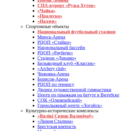
Имени Ленина
СПА-курорт «Ружа-Хутор»
«Чайка»
«Пралеска»
«Надзея»
Спортивные объекты
Национальный футбольный стадион
Минск-Арена
РЦОП «Стайки»
Национальный бассейн
РЦОП «Раубичи»
Стадион «Динамо»
Бильярдный клуб «Классик»
«Archery club»
Чижовка-Арена
Борисов-Арена
РЦОП по теннису
Дворец художественной гимнастики
Центр по прыжкам на батуте в Витебске
СОК «Олимпийский»
Горнолыжный центр «Логойск»
Культурно-исторические комплексы
«Вялікі Свяцк Валовічаў»
«Линия Сталина»
Брестская крепость