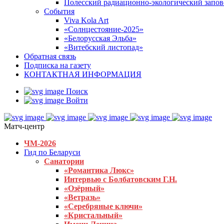
Полесский радиационно-экологический запо
События
Viva Kola Art
«Солнцестояние-2025»
«Белорусская Эльба»
«Витебский листопад»
Обратная связь
Подписка на газету
КОНТАКТНАЯ ИНФОРМАЦИЯ
Поиск
Войти
Матч-центр
ЧМ-2026
Гид по Беларуси
Санатории
«Романтика Люкс»
Интервью с Болбатовским Г.Н.
«Озёрный»
«Ветразь»
«Серебряные ключи»
«Кристальный»