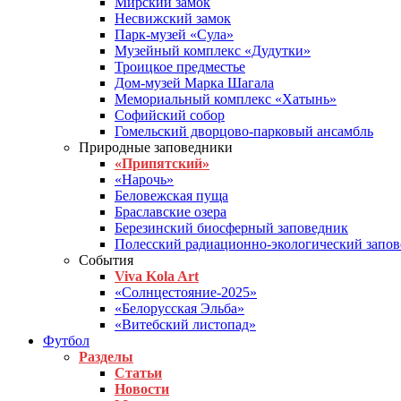
Мирский замок
Несвижский замок
Парк-музей «Сула»
Музейный комплекс «Дудутки»
Троицкое предместье
Дом-музей Марка Шагала
Мемориальный комплекс «Хатынь»
Софийский собор
Гомельский дворцово-парковый ансамбль
Природные заповедники
«Припятский»
«Нарочь»
Беловежская пуща
Браславские озера
Березинский биосферный заповедник
Полесский радиационно-экологический запо
События
Viva Kola Art
«Солнцестояние-2025»
«Белорусская Эльба»
«Витебский листопад»
Футбол
Разделы
Статьи
Новости