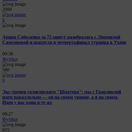
2999
0
Арина Соболенко за 75 минут разобралась с Людмилой
Самсоновой и шагнула в четвертьфинал турнира в Ухане
09:38
Футбол
580
0
Экс-тренер солигорского "Шахтера": мы с Гвардиолой
идем параллельно — он на своем уровне, а я на своем.
Идеи у нас одни и те же
09:27
Футбол
815