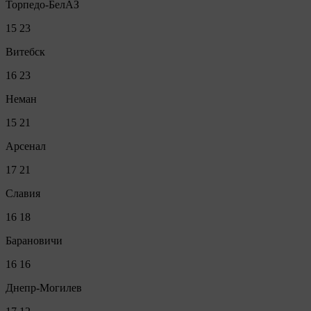
Торпедо-БелАЗ
15
23
Витебск
16
23
Неман
15
21
Арсенал
17
21
Славия
16
18
Барановичи
16
16
Днепр-Могилев