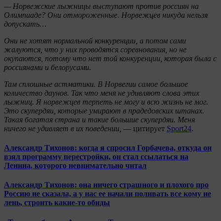
— Норвежские лыжницы выступают против россиян на
Олимпиаде? Они отмороженные. Норвежцев никуда нельзя
допускать…
Они не хотят нормальной конкуренции, а потом сами
жалуются, что у них проводятся соревнования, но не
окупаются, потому что нет той конкуренции, которая была с
россиянами и белорусами.
Там сплошные астматики. В Норвегии самое большое
количество даунов. Так что меня не удивляют слова этих
лыжниц. Я норвежцев терпеть не могу и всю жизнь не мог.
Это скупердяи, которые умирают в прадедовских штанах.
Такая богатая страна и такие большие скупердяи. Меня
ничего не удивляет в их поведении,
— цитирует
Sport24
.
Александр Тихонов: когда я спросил Горбачева, откуда он
взял программу перестройки, он стал ссылаться на
Ленина, которого невнимательно читал
Александр Тихонов: она ничего страшного и плохого про
Россию не сказала, а у нас ее начали поливать все кому не
лень, строить какие-то обиды