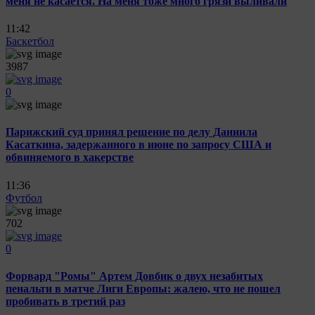
меня не касается. На меня тоже много грязи выливали
11:42
Баскетбол
3987
0
Парижский суд принял решение по делу Даниила
Касаткина, задержанного в июне по запросу США и
обвиняемого в хакерстве
11:36
Футбол
702
0
Форвард "Ромы" Артем Довбик о двух незабитых
пенальти в матче Лиги Европы: жалею, что не пошел
пробивать в третий раз