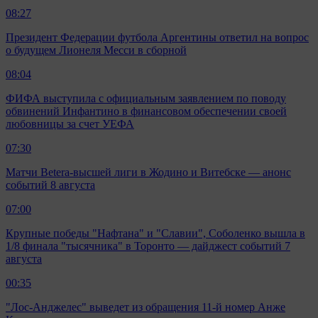
08:27
Президент Федерации футбола Аргентины ответил на вопрос
о будущем Лионеля Месси в сборной
08:04
ФИФА выступила с официальным заявлением по поводу
обвинений Инфантино в финансовом обеспечении своей
любовницы за счет УЕФА
07:30
Матчи Betera-высшей лиги в Жодино и Витебске — анонс
событий 8 августа
07:00
Крупные победы "Нафтана" и "Славии", Соболенко вышла в
1/8 финала "тысячника" в Торонто — дайджест событий 7
августа
00:35
"Лос-Анджелес" выведет из обращения 11-й номер Анже