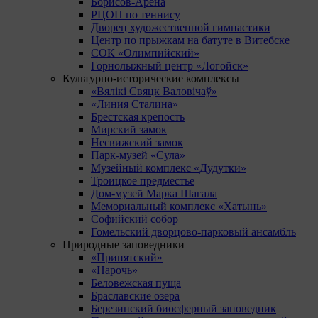
Борисов-Арена
РЦОП по теннису
Дворец художественной гимнастики
Центр по прыжкам на батуте в Витебске
СОК «Олимпийский»
Горнолыжный центр «Логойск»
Культурно-исторические комплексы
«Вялікі Свяцк Валовічаў»
«Линия Сталина»
Брестская крепость
Мирский замок
Несвижский замок
Парк-музей «Сула»
Музейный комплекс «Дудутки»
Троицкое предместье
Дом-музей Марка Шагала
Мемориальный комплекс «Хатынь»
Софийский собор
Гомельский дворцово-парковый ансамбль
Природные заповедники
«Припятский»
«Нарочь»
Беловежская пуща
Браславские озера
Березинский биосферный заповедник