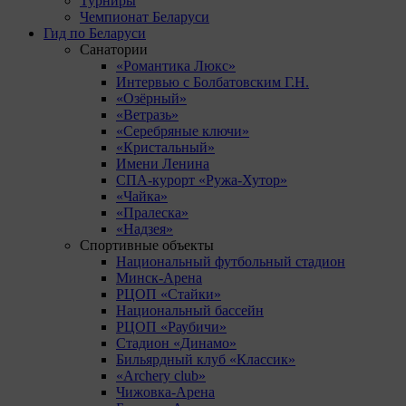
Турниры
Чемпионат Беларуси
Гид по Беларуси
Санатории
«Романтика Люкс»
Интервью с Болбатовским Г.Н.
«Озёрный»
«Ветразь»
«Серебряные ключи»
«Кристальный»
Имени Ленина
СПА-курорт «Ружа-Хутор»
«Чайка»
«Пралеска»
«Надзея»
Спортивные объекты
Национальный футбольный стадион
Минск-Арена
РЦОП «Стайки»
Национальный бассейн
РЦОП «Раубичи»
Стадион «Динамо»
Бильярдный клуб «Классик»
«Archery club»
Чижовка-Арена