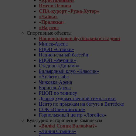
«Кристальный»
Имени Ленина
СПА-курорт «Ружа-Хутор»
«Чайка»
«Пралеска»
«Надзея»
Спортивные объекты
Национальный футбольный стадион
Минск-Арена
РЦОП «Стайки»
Национальный бассейн
РЦОП «Раубичи»
Стадион «Динамо»
Бильярдный клуб «Классик»
«Archery club»
Чижовка-Арена
Борисов-Арена
РЦОП по теннису
Дворец художественной гимнастики
Центр по прыжкам на батуте в Витебске
СОК «Олимпийский»
Горнолыжный центр «Логойск»
Культурно-исторические комплексы
«Вялікі Свяцк Валовічаў»
«Линия Сталина»