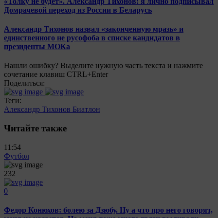
«Толку не будет». Александр Тихонов: я лично подписывал
Домрачевой переход из России в Беларусь
Александр Тихонов назвал «законченную мразь» и
единственного не русофоба в списке кандидатов в
президенты МОКа
Нашли ошибку? Выделите нужную часть текста и нажмите
сочетание клавиш CTRL+Enter
Поделиться:
Теги:
Александр Тихонов
Биатлон
Читайте также
11:54
Футбол
232
0
Федор Конюхов: болею за Дзюбу. Ну а что про него говорят,