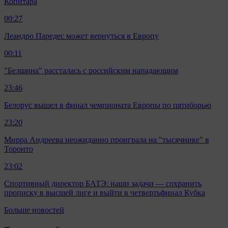
Копитара
00:27
Леандро Паредес может вернуться в Европу
00:11
"Белшина" рассталась с российским нападающим
23:46
Белорус вышел в финал чемпионата Европы по пятиборью
23:20
Мирра Андреева неожиданно проиграла на "тысячнике" в
Торонто
23:02
Спортивный директор БАТЭ: наши задачи — сохранить
прописку в высшей лиге и выйти в четвертьфинал Кубка
Больше новостей