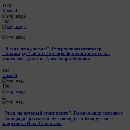
11:08
Хоккей
4825
0
"Я его очень уважаю". Генеральный менеджер
"Авангарда" не жалеет о приобретении экс-игрока
минского "Динамо" Александра Волкова
10:54
Хоккей
1504
0
"Риск, на который стоит пойти". Генеральный менеджер
"Колорадо" рассказал, чего он ждет от белорусского
защитника Ильи Соловьева