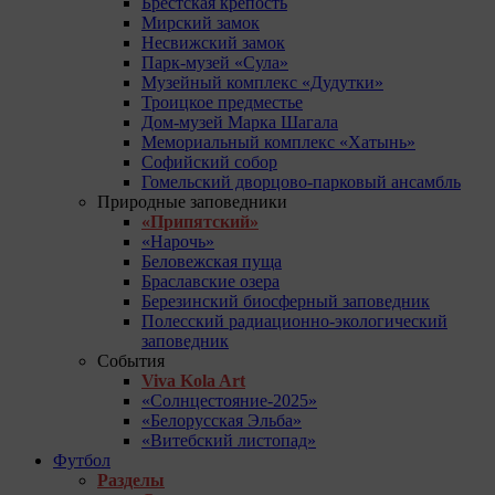
Брестская крепость
Мирский замок
Несвижский замок
Парк-музей «Сула»
Музейный комплекс «Дудутки»
Троицкое предместье
Дом-музей Марка Шагала
Мемориальный комплекс «Хатынь»
Софийский собор
Гомельский дворцово-парковый ансамбль
Природные заповедники
«Припятский»
«Нарочь»
Беловежская пуща
Браславские озера
Березинский биосферный заповедник
Полесский радиационно-экологический
заповедник
События
Viva Kola Art
«Солнцестояние-2025»
«Белорусская Эльба»
«Витебский листопад»
Футбол
Разделы