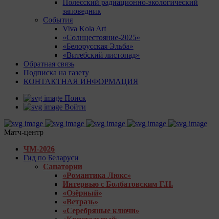
Полесский радиационно-экологический
заповедник
События
Viva Kola Art
«Солнцестояние-2025»
«Белорусская Эльба»
«Витебский листопад»
Обратная связь
Подписка на газету
КОНТАКТНАЯ ИНФОРМАЦИЯ
Поиск
Войти
Матч-центр
ЧМ-2026
Гид по Беларуси
Санатории
«Романтика Люкс»
Интервью с Болбатовским Г.Н.
«Озёрный»
«Ветразь»
«Серебряные ключи»