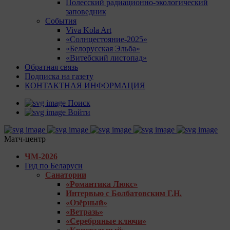
Полесский радиационно-экологический
заповедник
События
Viva Kola Art
«Солнцестояние-2025»
«Белорусская Эльба»
«Витебский листопад»
Обратная связь
Подписка на газету
КОНТАКТНАЯ ИНФОРМАЦИЯ
Поиск
Войти
Матч-центр
ЧМ-2026
Гид по Беларуси
Санатории
«Романтика Люкс»
Интервью с Болбатовским Г.Н.
«Озёрный»
«Ветразь»
«Серебряные ключи»