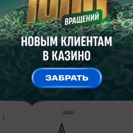
Сент-Этьен
3
Кан
2
1 февраля 2009, 22:00
Чемпионат Франции.
Лион
1