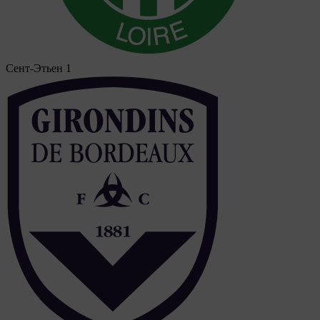
Сент-Этьен
1