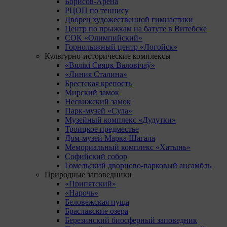
Борисов-Арена
РЦОП по теннису
Дворец художественной гимнастики
Центр по прыжкам на батуте в Витебске
СОК «Олимпийский»
Горнолыжный центр «Логойск»
Культурно-исторические комплексы
«Вялікі Свяцк Валовічаў»
«Линия Сталина»
Брестская крепость
Мирский замок
Несвижский замок
Парк-музей «Сула»
Музейный комплекс «Дудутки»
Троицкое предместье
Дом-музей Марка Шагала
Мемориальный комплекс «Хатынь»
Софийский собор
Гомельский дворцово-парковый ансамбль
Природные заповедники
«Припятский»
«Нарочь»
Беловежская пуща
Браславские озера
Березинский биосферный заповедник