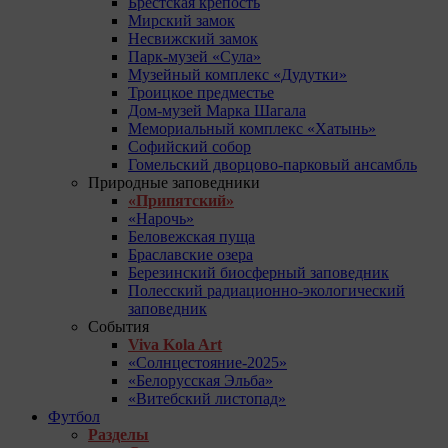
Брестская крепость
Мирский замок
Несвижский замок
Парк-музей «Сула»
Музейный комплекс «Дудутки»
Троицкое предместье
Дом-музей Марка Шагала
Мемориальный комплекс «Хатынь»
Софийский собор
Гомельский дворцово-парковый ансамбль
Природные заповедники
«Припятский»
«Нарочь»
Беловежская пуща
Браславские озера
Березинский биосферный заповедник
Полесский радиационно-экологический
заповедник
События
Viva Kola Art
«Солнцестояние-2025»
«Белорусская Эльба»
«Витебский листопад»
Футбол
Разделы