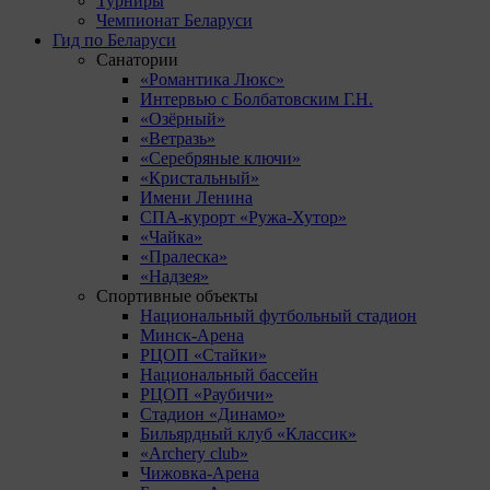
Турниры
Чемпионат Беларуси
Гид по Беларуси
Санатории
«Романтика Люкс»
Интервью с Болбатовским Г.Н.
«Озёрный»
«Ветразь»
«Серебряные ключи»
«Кристальный»
Имени Ленина
СПА-курорт «Ружа-Хутор»
«Чайка»
«Пралеска»
«Надзея»
Спортивные объекты
Национальный футбольный стадион
Минск-Арена
РЦОП «Стайки»
Национальный бассейн
РЦОП «Раубичи»
Стадион «Динамо»
Бильярдный клуб «Классик»
«Archery club»
Чижовка-Арена