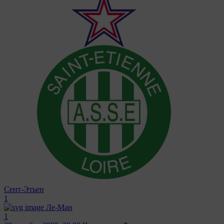
Сент-Этьен
1
Ле-Ман
1