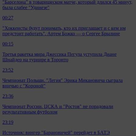
"Барселона" в товарищеском матче, который длился 45 минут,
была слабее "Удинезе"
00:27
"Хоккеисты будут понимать, кто их приглашает и с кем им
предстоит работать". Артем Божко — о Сергее Брылине
00:15
Третья ракетка мира Джессика Пегула уступила Диане
Шнайдер на турнире в Торонто
23:52
Чемпионат Польши. "Легия" Эрика Микановича сыграла
вничью с "Короной"
23:36
Чемпионат России. ЦСКА и "Ростов" не порадовали
результативным футболом
23:19
Источник: вингер "Барановичей" перейдет в БАТЭ