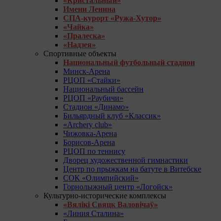
«Кристальный»
Имени Ленина
СПА-курорт «Ружа-Хутор»
«Чайка»
«Пралеска»
«Надзея»
Спортивные объекты
Национальный футбольный стадион
Минск-Арена
РЦОП «Стайки»
Национальный бассейн
РЦОП «Раубичи»
Стадион «Динамо»
Бильярдный клуб «Классик»
«Archery club»
Чижовка-Арена
Борисов-Арена
РЦОП по теннису
Дворец художественной гимнастики
Центр по прыжкам на батуте в Витебске
СОК «Олимпийский»
Горнолыжный центр «Логойск»
Культурно-исторические комплексы
«Вялікі Свяцк Валовічаў»
«Линия Сталина»