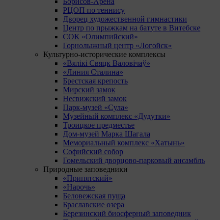
Борисов-Арена
РЦОП по теннису
Дворец художественной гимнастики
Центр по прыжкам на батуте в Витебске
СОК «Олимпийский»
Горнолыжный центр «Логойск»
Культурно-исторические комплексы
«Вялікі Свяцк Валовічаў»
«Линия Сталина»
Брестская крепость
Мирский замок
Несвижский замок
Парк-музей «Сула»
Музейный комплекс «Дудутки»
Троицкое предместье
Дом-музей Марка Шагала
Мемориальный комплекс «Хатынь»
Софийский собор
Гомельский дворцово-парковый ансамбль
Природные заповедники
«Припятский»
«Нарочь»
Беловежская пуща
Браславские озера
Березинский биосферный заповедник