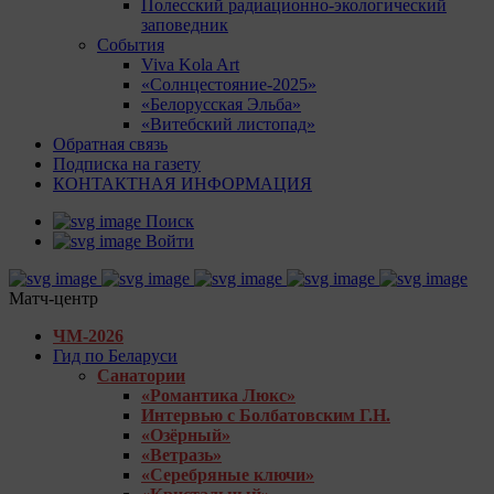
Полесский радиационно-экологический
заповедник
События
Viva Kola Art
«Солнцестояние-2025»
«Белорусская Эльба»
«Витебский листопад»
Обратная связь
Подписка на газету
КОНТАКТНАЯ ИНФОРМАЦИЯ
Поиск
Войти
Матч-центр
ЧМ-2026
Гид по Беларуси
Санатории
«Романтика Люкс»
Интервью с Болбатовским Г.Н.
«Озёрный»
«Ветразь»
«Серебряные ключи»