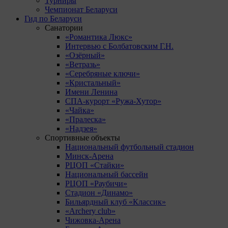
Турниры
Чемпионат Беларуси
Гид по Беларуси
Санатории
«Романтика Люкс»
Интервью с Болбатовским Г.Н.
«Озёрный»
«Ветразь»
«Серебряные ключи»
«Кристальный»
Имени Ленина
СПА-курорт «Ружа-Хутор»
«Чайка»
«Пралеска»
«Надзея»
Спортивные объекты
Национальный футбольный стадион
Минск-Арена
РЦОП «Стайки»
Национальный бассейн
РЦОП «Раубичи»
Стадион «Динамо»
Бильярдный клуб «Классик»
«Archery club»
Чижовка-Арена