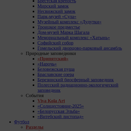
Брестская крепость
Мирский замок
Несвижский замок
Парк-музей «Сула»
Музейный комплекс «Дудутки»
Троицкое предместье
Дом-музей Марка Шагала
Мемориальный комплекс «Хатынь»
Софийский собор
Гомельский дворцово-парковый ансамбль
Природные заповедники
«Припятский»
«Нарочь»
Беловежская пуща
Браславские озера
Березинский биосферный заповедник
Полесский радиационно-экологический
заповедник
События
Viva Kola Art
«Солнцестояние-2025»
«Белорусская Эльба»
«Витебский листопад»
Футбол
Разделы