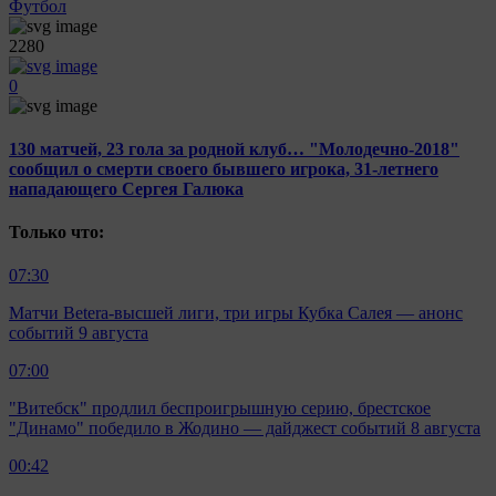
Футбол
2280
0
130 матчей, 23 гола за родной клуб… "Молодечно-2018"
сообщил о смерти своего бывшего игрока, 31-летнего
нападающего Сергея Галюка
Только что:
07:30
Матчи Beterа-высшей лиги, три игры Кубка Салея — анонс
событий 9 августа
07:00
"Витебск" продлил беспроигрышную серию, брестское
"Динамо" победило в Жодино — дайджест событий 8 августа
00:42