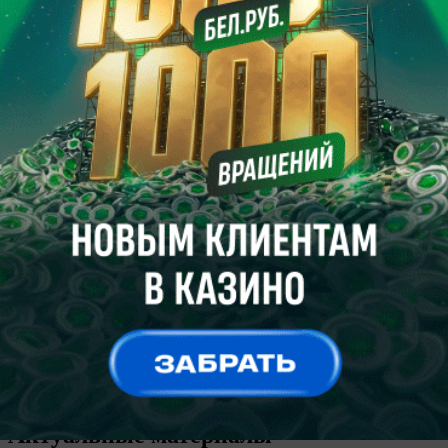
0
Болонья
1
Последние 5 матчей
5 декабря 2010, 16:00
Чемпионат Италии. 2010-12-05 16:00:00
Лечче
1
Дженоа
3
31 мая 2009, 16:00
Чемпионат Италии. 2009-05-31 16:00:00
Дженоа
4
Лечче
1
18 января 2009, 16:00
Чемпионат Италии. 2009-01-18 16:00:00
Лечче
0
Дженоа
2
Все матчи
Актуальные материалы