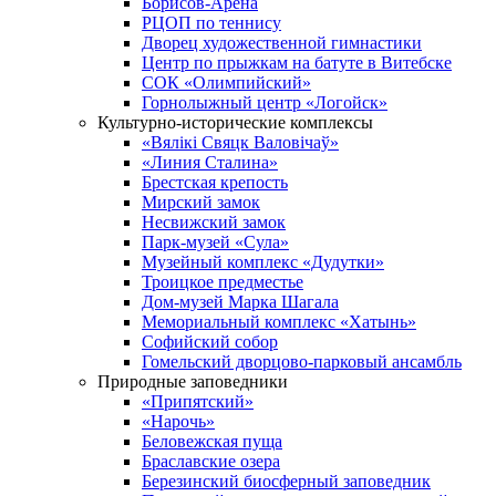
Борисов-Арена
РЦОП по теннису
Дворец художественной гимнастики
Центр по прыжкам на батуте в Витебске
СОК «Олимпийский»
Горнолыжный центр «Логойск»
Культурно-исторические комплексы
«Вялікі Свяцк Валовічаў»
«Линия Сталина»
Брестская крепость
Мирский замок
Несвижский замок
Парк-музей «Сула»
Музейный комплекс «Дудутки»
Троицкое предместье
Дом-музей Марка Шагала
Мемориальный комплекс «Хатынь»
Софийский собор
Гомельский дворцово-парковый ансамбль
Природные заповедники
«Припятский»
«Нарочь»
Беловежская пуща
Браславские озера
Березинский биосферный заповедник