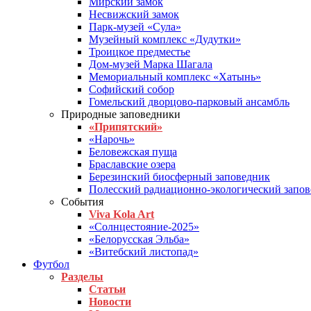
Мирский замок
Несвижский замок
Парк-музей «Сула»
Музейный комплекс «Дудутки»
Троицкое предместье
Дом-музей Марка Шагала
Мемориальный комплекс «Хатынь»
Софийский собор
Гомельский дворцово-парковый ансамбль
Природные заповедники
«Припятский»
«Нарочь»
Беловежская пуща
Браславские озера
Березинский биосферный заповедник
Полесский радиационно-экологический запо
События
Viva Kola Art
«Солнцестояние-2025»
«Белорусская Эльба»
«Витебский листопад»
Футбол
Разделы
Статьи
Новости