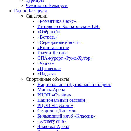
Турниры
Чемпионат Беларуси
Гид по Беларуси
Санатории
«Романтика Люкс»
Интервью с Болбатовским Г.Н.
«Озёрный»
«Ветразь»
«Серебряные ключи»
«Кристальный»
Имени Ленина
СПА-курорт «Ружа-Хутор»
«Чайка»
«Пралеска»
«Надзея»
Спортивные объекты
Национальный футбольный стадион
Минск-Арена
РЦОП «Стайки»
Национальный бассейн
РЦОП «Раубичи»
Стадион «Динамо»
Бильярдный клуб «Классик»
«Archery club»
Чижовка-Арена