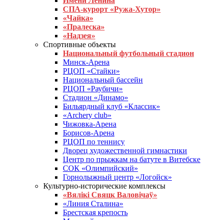
Имени Ленина
СПА-курорт «Ружа-Хутор»
«Чайка»
«Пралеска»
«Надзея»
Спортивные объекты
Национальный футбольный стадион
Минск-Арена
РЦОП «Стайки»
Национальный бассейн
РЦОП «Раубичи»
Стадион «Динамо»
Бильярдный клуб «Классик»
«Archery club»
Чижовка-Арена
Борисов-Арена
РЦОП по теннису
Дворец художественной гимнастики
Центр по прыжкам на батуте в Витебске
СОК «Олимпийский»
Горнолыжный центр «Логойск»
Культурно-исторические комплексы
«Вялікі Свяцк Валовічаў»
«Линия Сталина»
Брестская крепость