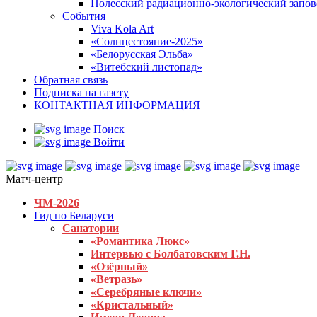
Полесский радиационно-экологический запо
События
Viva Kola Art
«Солнцестояние-2025»
«Белорусская Эльба»
«Витебский листопад»
Обратная связь
Подписка на газету
КОНТАКТНАЯ ИНФОРМАЦИЯ
Поиск
Войти
Матч-центр
ЧМ-2026
Гид по Беларуси
Санатории
«Романтика Люкс»
Интервью с Болбатовским Г.Н.
«Озёрный»
«Ветразь»
«Серебряные ключи»
«Кристальный»