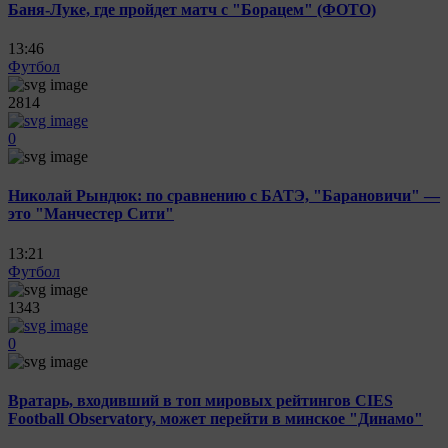
Баня-Луке, где пройдет матч с "Борацем" (ФОТО)
13:46
Футбол
2814
0
Николай Рындюк: по сравнению с БАТЭ, "Барановичи" —
это "Манчестер Сити"
13:21
Футбол
1343
0
Вратарь, входивший в топ мировых рейтингов CIES
Football Observatory, может перейти в минское "Динамо"