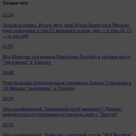
Только что:
21:20
Легкая атлетика. Итоги двух дней Кубка Беларуси в Минске:
одно попадание в топ-15 мирового сезона, два — в топ-20, 12
— в топ-100
21:05
Ига Швентек разгромила Викторию Голубич в третьем круге
"тысячника" в Торонто
20:48
Определилась потенциальная соперница Арины Соболенко в
1/8 финала "тысячника" в Торонто
20:29
Лига конференций. Тренерский штаб минского "Динамо"
определился со стартовым составом на матч с "Брагой"
20:16
Лига конференций. Известен стартовый состав "МЛ Витебск"