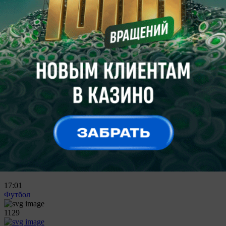
27 ноября 2011, 17:00
Чемпионат Италии. 2011-11-27 17:00:00
Чезена
2
Дженоа
0
22 мая 2011, 19:00
Чемпионат Италии. 2011-05-22 19:00:00
Дженоа
3
Чезена
2
9 января 2011, 16:00
Чемпионат Италии. 2011-01-09 16:00:00
Чезена
0
Дженоа
0
Все матчи
Актуальные материалы
17:01
Футбол
1129