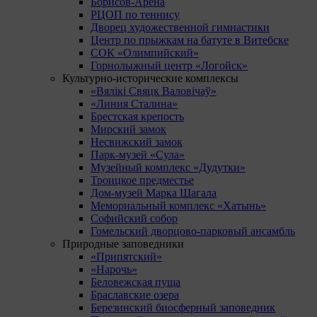
Борисов-Арена
РЦОП по теннису
Дворец художественной гимнастики
Центр по прыжкам на батуте в Витебске
СОК «Олимпийский»
Горнолыжный центр «Логойск»
Культурно-исторические комплексы
«Вялікі Свяцк Валовічаў»
«Линия Сталина»
Брестская крепость
Мирский замок
Несвижский замок
Парк-музей «Сула»
Музейный комплекс «Дудутки»
Троицкое предместье
Дом-музей Марка Шагала
Мемориальный комплекс «Хатынь»
Софийский собор
Гомельский дворцово-парковый ансамбль
Природные заповедники
«Припятский»
«Нарочь»
Беловежская пуща
Браславские озера
Березинский биосферный заповедник