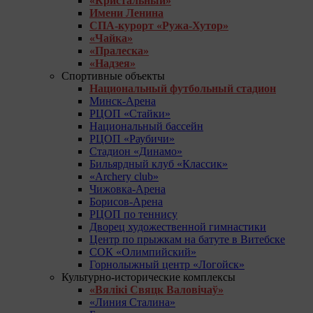
«Кристальный»
Имени Ленина
СПА-курорт «Ружа-Хутор»
«Чайка»
«Пралеска»
«Надзея»
Спортивные объекты
Национальный футбольный стадион
Минск-Арена
РЦОП «Стайки»
Национальный бассейн
РЦОП «Раубичи»
Стадион «Динамо»
Бильярдный клуб «Классик»
«Archery club»
Чижовка-Арена
Борисов-Арена
РЦОП по теннису
Дворец художественной гимнастики
Центр по прыжкам на батуте в Витебске
СОК «Олимпийский»
Горнолыжный центр «Логойск»
Культурно-исторические комплексы
«Вялікі Свяцк Валовічаў»
«Линия Сталина»