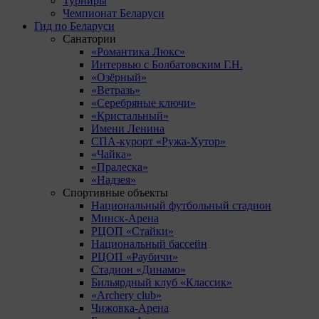
Турниры
Чемпионат Беларуси
Гид по Беларуси
Санатории
«Романтика Люкс»
Интервью с Болбатовским Г.Н.
«Озёрный»
«Ветразь»
«Серебряные ключи»
«Кристальный»
Имени Ленина
СПА-курорт «Ружа-Хутор»
«Чайка»
«Пралеска»
«Надзея»
Спортивные объекты
Национальный футбольный стадион
Минск-Арена
РЦОП «Стайки»
Национальный бассейн
РЦОП «Раубичи»
Стадион «Динамо»
Бильярдный клуб «Классик»
«Archery club»
Чижовка-Арена