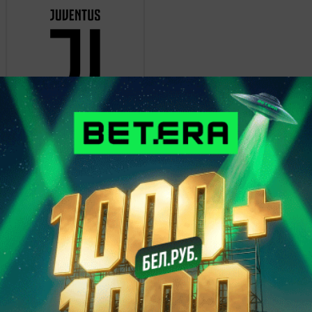
Ювентус
0
20 октября 2014, 21:45
Чемпионат Италии.
Дженоа
1
Эмполи
1
Последние 5 матчей
11 апреля 2012, 21:45
Чемпионат Италии. 2012-04-11 21:45:00
Дженоа
1
Чезена
1