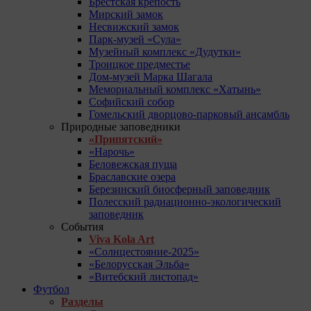
Брестская крепость
Мирский замок
Несвижский замок
Парк-музей «Сула»
Музейный комплекс «Дудутки»
Троицкое предместье
Дом-музей Марка Шагала
Мемориальный комплекс «Хатынь»
Софийский собор
Гомельский дворцово-парковый ансамбль
Природные заповедники
«Припятский»
«Нарочь»
Беловежская пуща
Браславские озера
Березинский биосферный заповедник
Полесский радиационно-экологический
заповедник
События
Viva Kola Art
«Солнцестояние-2025»
«Белорусская Эльба»
«Витебский листопад»
Футбол
Разделы