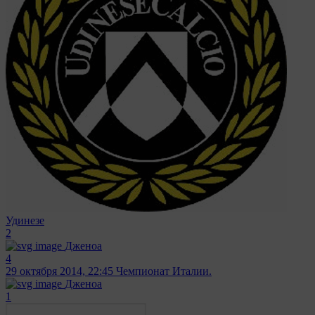
Удинезе
2
Дженоа
4
29 октября 2014, 22:45
Чемпионат Италии.
Дженоа
1