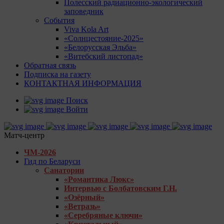
Полесский радиационно-экологический
заповедник
События
Viva Kola Art
«Солнцестояние-2025»
«Белорусская Эльба»
«Витебский листопад»
Обратная связь
Подписка на газету
КОНТАКТНАЯ ИНФОРМАЦИЯ
Поиск
Войти
Матч-центр
ЧМ-2026
Гид по Беларуси
Санатории
«Романтика Люкс»
Интервью с Болбатовским Г.Н.
«Озёрный»
«Ветразь»
«Серебряные ключи»