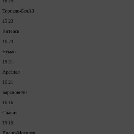
16
25
Торпедо-БелАЗ
15
23
Витебск
16
23
Неман
15
21
Арсенал
16
21
Барановичи
16
16
Славия
15
15
Днепр-Могилев