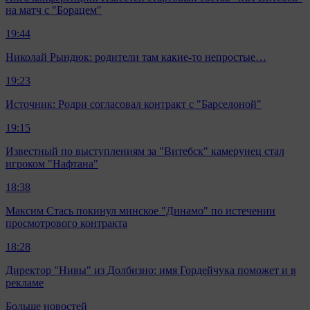
на матч с "Борацем"
19:44
Николай Рындюк: родители там какие-то непростые…
19:23
Источник: Родри согласовал контракт с "Барселоной"
19:15
Известный по выступлениям за "Витебск" камерунец стал
игроком "Нафтана"
18:38
Максим Стась покинул минское "Динамо" по истечении
просмотрового контракта
18:28
Директор "Нивы" из Долбизно: имя Гордейчука поможет и в
рекламе
Больше новостей