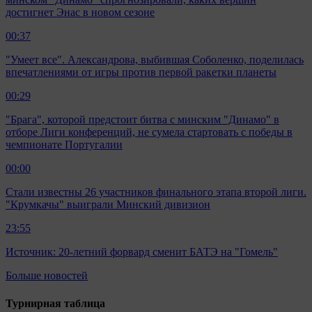
достигнет Энас в новом сезоне
00:37
"Умеет все". Александрова, выбившая Соболенко, поделилась
впечатлениями от игры против первой ракетки планеты
00:29
"Брага", которой предстоит битва с минским "Динамо" в
отборе Лиги конференций, не сумела стартовать с победы в
чемпионате Португалии
00:00
Стали известны 26 участников финального этапа второй лиги.
"Крумкачы" выиграли Минский дивизион
23:55
Источник: 20-летний форвард сменит БАТЭ на "Гомель"
Больше новостей
Турнирная таблица