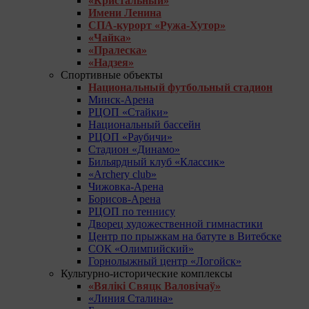
«Кристальный»
Имени Ленина
СПА-курорт «Ружа-Хутор»
«Чайка»
«Пралеска»
«Надзея»
Спортивные объекты
Национальный футбольный стадион
Минск-Арена
РЦОП «Стайки»
Национальный бассейн
РЦОП «Раубичи»
Стадион «Динамо»
Бильярдный клуб «Классик»
«Archery club»
Чижовка-Арена
Борисов-Арена
РЦОП по теннису
Дворец художественной гимнастики
Центр по прыжкам на батуте в Витебске
СОК «Олимпийский»
Горнолыжный центр «Логойск»
Культурно-исторические комплексы
«Вялікі Свяцк Валовічаў»
«Линия Сталина»