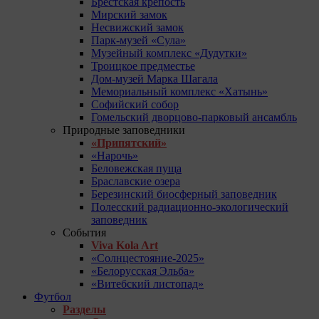
Брестская крепость
Мирский замок
Несвижский замок
Парк-музей «Сула»
Музейный комплекс «Дудутки»
Троицкое предместье
Дом-музей Марка Шагала
Мемориальный комплекс «Хатынь»
Софийский собор
Гомельский дворцово-парковый ансамбль
Природные заповедники
«Припятский»
«Нарочь»
Беловежская пуща
Браславские озера
Березинский биосферный заповедник
Полесский радиационно-экологический
заповедник
События
Viva Kola Art
«Солнцестояние-2025»
«Белорусская Эльба»
«Витебский листопад»
Футбол
Разделы