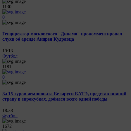
1130
0
Гендиректор московского "Динамо" прокомментировал
слухи об аренде Андрея Кудравца
19:13
Футбол
1181
0
За 15 туров чемпионата Беларуси БАТЭ, представлявший
страну в еврокубках, добился всего одной победы
18:38
Футбол
1672