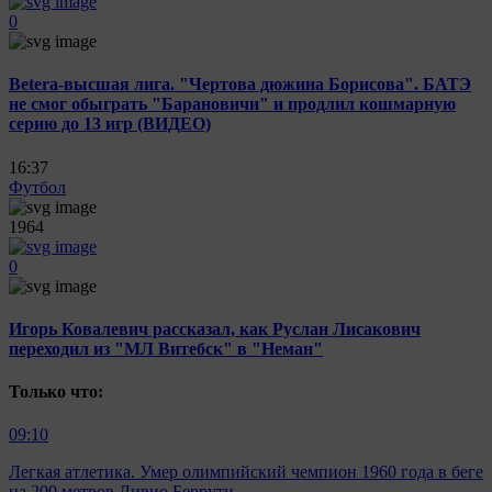
0
Betera-высшая лига. "Чертова дюжина Борисова". БАТЭ
не смог обыграть "Барановичи" и продлил кошмарную
серию до 13 игр (ВИДЕО)
16:37
Футбол
1964
0
Игорь Ковалевич рассказал, как Руслан Лисакович
переходил из "МЛ Витебск" в "Неман"
Только что:
09:10
Легкая атлетика. Умер олимпийский чемпион 1960 года в беге
на 200 метров Ливио Беррути