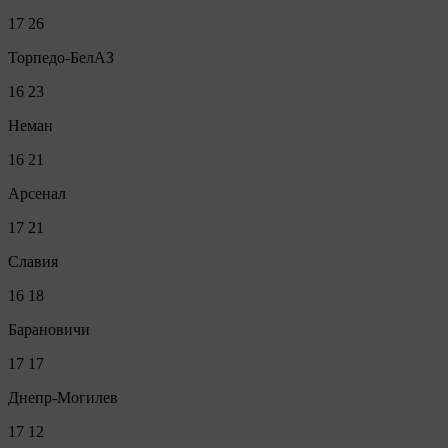
17
26
Торпедо-БелАЗ
16
23
Неман
16
21
Арсенал
17
21
Славия
16
18
Барановичи
17
17
Днепр-Могилев
17
12