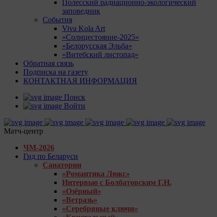
Полесский радиационно-экологический
заповедник
События
Viva Kola Art
«Солнцестояние-2025»
«Белорусская Эльба»
«Витебский листопад»
Обратная связь
Подписка на газету
КОНТАКТНАЯ ИНФОРМАЦИЯ
Поиск
Войти
Матч-центр
ЧМ-2026
Гид по Беларуси
Санатории
«Романтика Люкс»
Интервью с Болбатовским Г.Н.
«Озёрный»
«Ветразь»
«Серебряные ключи»