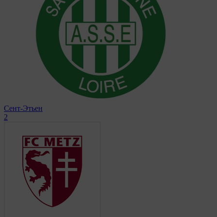
Сент-Этьен
2