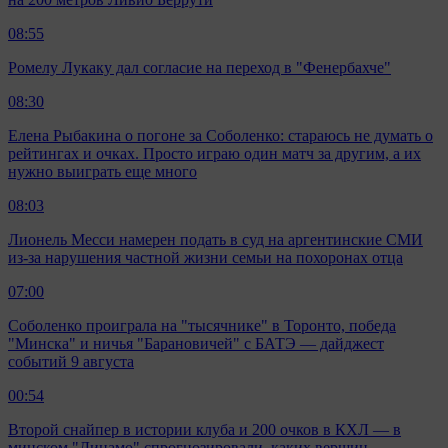
08:55
Ромелу Лукаку дал согласие на переход в "Фенербахче"
08:30
Елена Рыбакина о погоне за Соболенко: стараюсь не думать о
рейтингах и очках. Просто играю один матч за другим, а их
нужно выиграть еще много
08:03
Лионель Месси намерен подать в суд на аргентинские СМИ
из-за нарушения частной жизни семьи на похоронах отца
07:00
Соболенко проиграла на "тысячнике" в Торонто, победа
"Минска" и ничья "Барановичей" с БАТЭ — дайджест
событий 9 августа
00:54
Второй снайпер в истории клуба и 200 очков в КХЛ — в
минском "Динамо" спрогнозировали, каких вершин