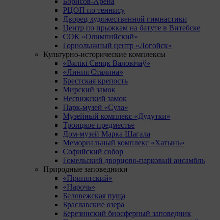
Борисов-Арена
РЦОП по теннису
Дворец художественной гимнастики
Центр по прыжкам на батуте в Витебске
СОК «Олимпийский»
Горнолыжный центр «Логойск»
Культурно-исторические комплексы
«Вялікі Свяцк Валовічаў»
«Линия Сталина»
Брестская крепость
Мирский замок
Несвижский замок
Парк-музей «Сула»
Музейный комплекс «Дудутки»
Троицкое предместье
Дом-музей Марка Шагала
Мемориальный комплекс «Хатынь»
Софийский собор
Гомельский дворцово-парковый ансамбль
Природные заповедники
«Припятский»
«Нарочь»
Беловежская пуща
Браславские озера
Березинский биосферный заповедник