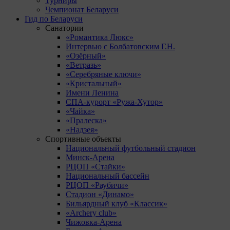
Турниры
Чемпионат Беларуси
Гид по Беларуси
Санатории
«Романтика Люкс»
Интервью с Болбатовским Г.Н.
«Озёрный»
«Ветразь»
«Серебряные ключи»
«Кристальный»
Имени Ленина
СПА-курорт «Ружа-Хутор»
«Чайка»
«Пралеска»
«Надзея»
Спортивные объекты
Национальный футбольный стадион
Минск-Арена
РЦОП «Стайки»
Национальный бассейн
РЦОП «Раубичи»
Стадион «Динамо»
Бильярдный клуб «Классик»
«Archery club»
Чижовка-Арена