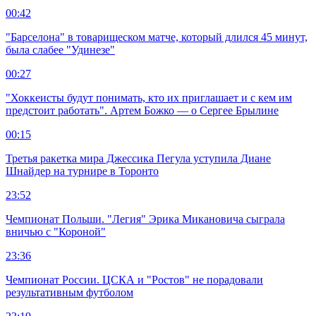
00:42
"Барселона" в товарищеском матче, который длился 45 минут,
была слабее "Удинезе"
00:27
"Хоккеисты будут понимать, кто их приглашает и с кем им
предстоит работать". Артем Божко — о Сергее Брылине
00:15
Третья ракетка мира Джессика Пегула уступила Диане
Шнайдер на турнире в Торонто
23:52
Чемпионат Польши. "Легия" Эрика Микановича сыграла
вничью с "Короной"
23:36
Чемпионат России. ЦСКА и "Ростов" не порадовали
результативным футболом