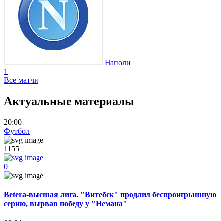
Наполи
1
Все матчи
Актуальные материалы
20:00
Футбол
1155
0
Betera-высшая лига. "Витебск" продлил беспроигрышную
серию, вырвав победу у "Немана"