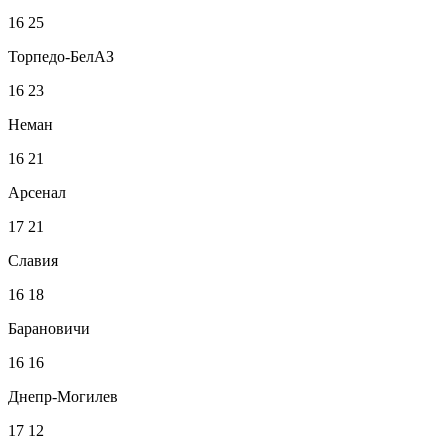
16
25
Торпедо-БелАЗ
16
23
Неман
16
21
Арсенал
17
21
Славия
16
18
Барановичи
16
16
Днепр-Могилев
17
12