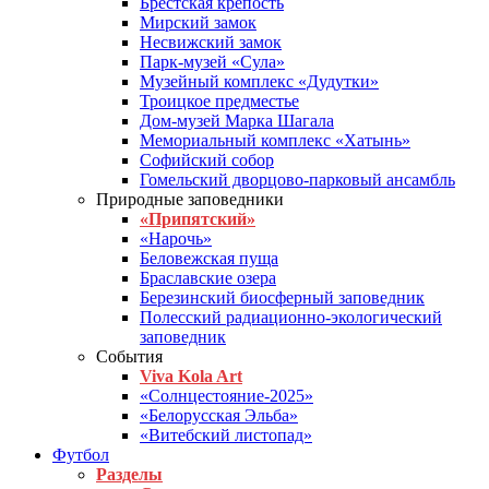
Брестская крепость
Мирский замок
Несвижский замок
Парк-музей «Сула»
Музейный комплекс «Дудутки»
Троицкое предместье
Дом-музей Марка Шагала
Мемориальный комплекс «Хатынь»
Софийский собор
Гомельский дворцово-парковый ансамбль
Природные заповедники
«Припятский»
«Нарочь»
Беловежская пуща
Браславские озера
Березинский биосферный заповедник
Полесский радиационно-экологический
заповедник
События
Viva Kola Art
«Солнцестояние-2025»
«Белорусская Эльба»
«Витебский листопад»
Футбол
Разделы