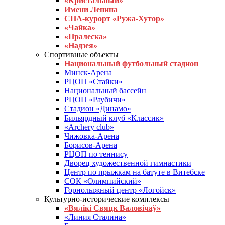
«Кристальный»
Имени Ленина
СПА-курорт «Ружа-Хутор»
«Чайка»
«Пралеска»
«Надзея»
Спортивные объекты
Национальный футбольный стадион
Минск-Арена
РЦОП «Стайки»
Национальный бассейн
РЦОП «Раубичи»
Стадион «Динамо»
Бильярдный клуб «Классик»
«Archery club»
Чижовка-Арена
Борисов-Арена
РЦОП по теннису
Дворец художественной гимнастики
Центр по прыжкам на батуте в Витебске
СОК «Олимпийский»
Горнолыжный центр «Логойск»
Культурно-исторические комплексы
«Вялікі Свяцк Валовічаў»
«Линия Сталина»