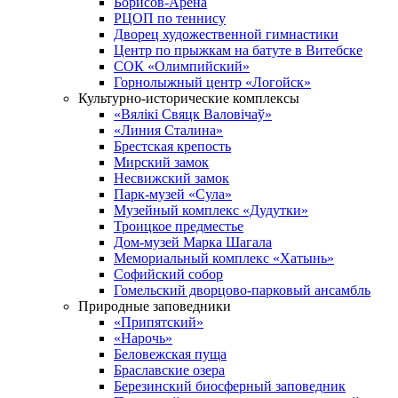
Борисов-Арена
РЦОП по теннису
Дворец художественной гимнастики
Центр по прыжкам на батуте в Витебске
СОК «Олимпийский»
Горнолыжный центр «Логойск»
Культурно-исторические комплексы
«Вялікі Свяцк Валовічаў»
«Линия Сталина»
Брестская крепость
Мирский замок
Несвижский замок
Парк-музей «Сула»
Музейный комплекс «Дудутки»
Троицкое предместье
Дом-музей Марка Шагала
Мемориальный комплекс «Хатынь»
Софийский собор
Гомельский дворцово-парковый ансамбль
Природные заповедники
«Припятский»
«Нарочь»
Беловежская пуща
Браславские озера
Березинский биосферный заповедник