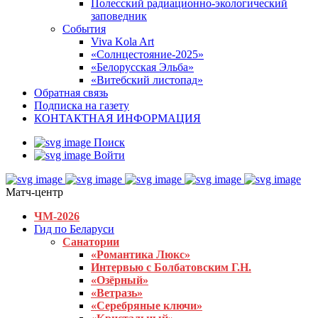
Полесский радиационно-экологический
заповедник
События
Viva Kola Art
«Солнцестояние-2025»
«Белорусская Эльба»
«Витебский листопад»
Обратная связь
Подписка на газету
КОНТАКТНАЯ ИНФОРМАЦИЯ
Поиск
Войти
Матч-центр
ЧМ-2026
Гид по Беларуси
Санатории
«Романтика Люкс»
Интервью с Болбатовским Г.Н.
«Озёрный»
«Ветразь»
«Серебряные ключи»