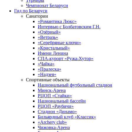
Турниры
Чемпионат Беларуси
Гид по Беларуси
Санатории
«Романтика Люкс»
Интервью с Болбатовским Г.Н.
«Озёрный»
«Ветразь»
«Серебряные ключи»
«Кристальный»
Имени Ленина
СПА-курорт «Ружа-Хутор»
«Чайка»
«Пралеска»
«Надзея»
Спортивные объекты
Национальный футбольный стадион
Минск-Арена
РЦОП «Стайки»
Национальный бассейн
РЦОП «Раубичи»
Стадион «Динамо»
Бильярдный клуб «Классик»
«Archery club»
Чижовка-Арена