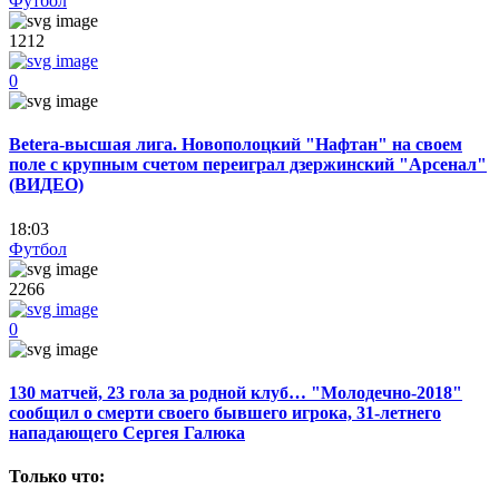
Футбол
1212
0
Betera-высшая лига. Новополоцкий "Нафтан" на своем
поле с крупным счетом переиграл дзержинский "Арсенал"
(ВИДЕО)
18:03
Футбол
2266
0
130 матчей, 23 гола за родной клуб… "Молодечно-2018"
сообщил о смерти своего бывшего игрока, 31-летнего
нападающего Сергея Галюка
Только что: