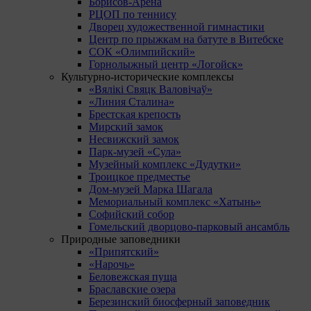
Борисов-Арена
РЦОП по теннису
Дворец художественной гимнастики
Центр по прыжкам на батуте в Витебске
СОК «Олимпийский»
Горнолыжный центр «Логойск»
Культурно-исторические комплексы
«Вялікі Свяцк Валовічаў»
«Линия Сталина»
Брестская крепость
Мирский замок
Несвижский замок
Парк-музей «Сула»
Музейный комплекс «Дудутки»
Троицкое предместье
Дом-музей Марка Шагала
Мемориальный комплекс «Хатынь»
Софийский собор
Гомельский дворцово-парковый ансамбль
Природные заповедники
«Припятский»
«Нарочь»
Беловежская пуща
Браславские озера
Березинский биосферный заповедник