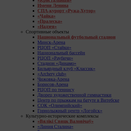
«Кристальный»
Имени Ленина
СПА-курорт «Ружа-Хутор»
«Чайка»
«Пралеска»
«Надзея»
Спортивные объекты
Национальный футбольный стадион
Минск-Арена
РЦОП «Стайки»
Национальный бассейн
РЦОП «Раубичи»
Стадион «Динамо»
Бильярдный клуб «Классик»
«Archery club»
Чижовка-Арена
Борисов-Арена
РЦОП по теннису
Дворец художественной гимнастики
Центр по прыжкам на батуте в Витебске
СОК «Олимпийский»
Горнолыжный центр «Логойск»
Культурно-исторические комплексы
«Вялікі Свяцк Валовічаў»
«Линия Сталина»