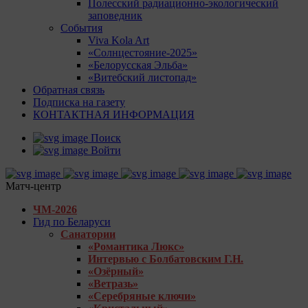
Полесский радиационно-экологический
заповедник
События
Viva Kola Art
«Солнцестояние-2025»
«Белорусская Эльба»
«Витебский листопад»
Обратная связь
Подписка на газету
КОНТАКТНАЯ ИНФОРМАЦИЯ
Поиск
Войти
Матч-центр
ЧМ-2026
Гид по Беларуси
Санатории
«Романтика Люкс»
Интервью с Болбатовским Г.Н.
«Озёрный»
«Ветразь»
«Серебряные ключи»