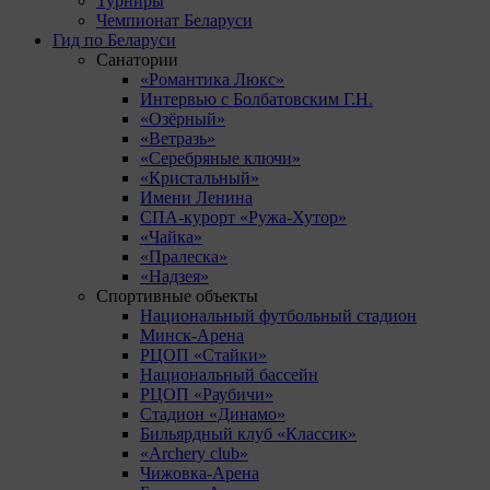
Турниры
Чемпионат Беларуси
Гид по Беларуси
Санатории
«Романтика Люкс»
Интервью с Болбатовским Г.Н.
«Озёрный»
«Ветразь»
«Серебряные ключи»
«Кристальный»
Имени Ленина
СПА-курорт «Ружа-Хутор»
«Чайка»
«Пралеска»
«Надзея»
Спортивные объекты
Национальный футбольный стадион
Минск-Арена
РЦОП «Стайки»
Национальный бассейн
РЦОП «Раубичи»
Стадион «Динамо»
Бильярдный клуб «Классик»
«Archery club»
Чижовка-Арена