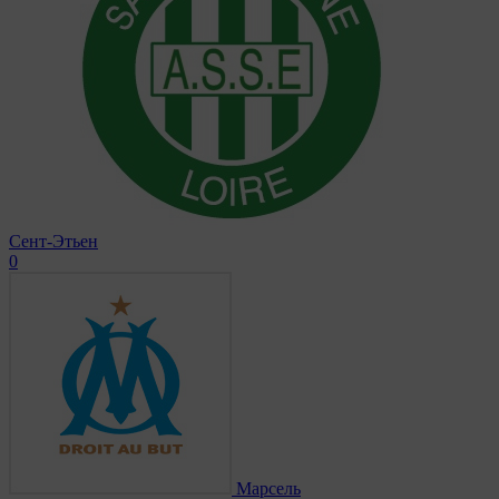
Сент-Этьен
0
Марсель