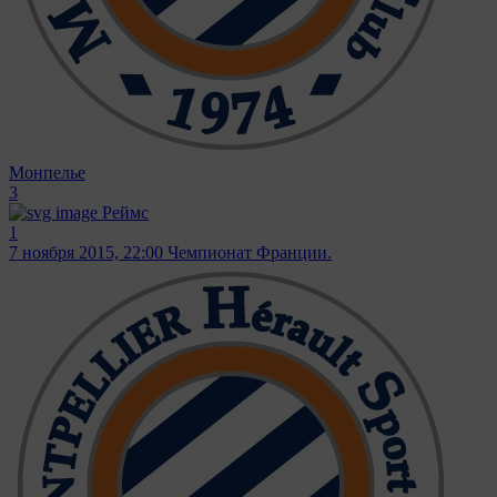
Монпелье
3
Реймс
1
7 ноября 2015, 22:00
Чемпионат Франции.