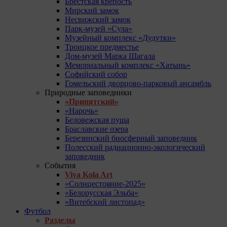
Брестская крепость
Мирский замок
Несвижский замок
Парк-музей «Сула»
Музейный комплекс «Дудутки»
Троицкое предместье
Дом-музей Марка Шагала
Мемориальный комплекс «Хатынь»
Софийский собор
Гомельский дворцово-парковый ансамбль
Природные заповедники
«Припятский»
«Нарочь»
Беловежская пуща
Браславские озера
Березинский биосферный заповедник
Полесский радиационно-экологический
заповедник
События
Viva Kola Art
«Солнцестояние-2025»
«Белорусская Эльба»
«Витебский листопад»
Футбол
Разделы