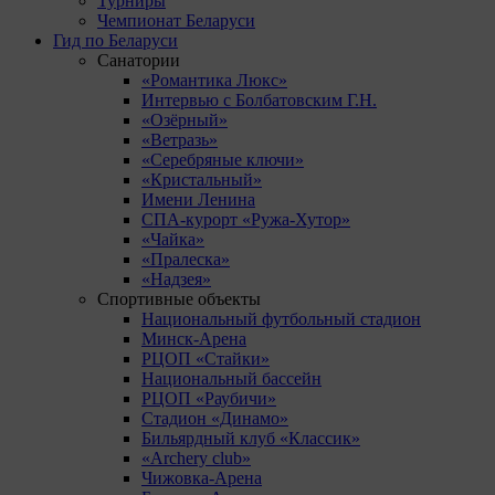
Турниры
Чемпионат Беларуси
Гид по Беларуси
Санатории
«Романтика Люкс»
Интервью с Болбатовским Г.Н.
«Озёрный»
«Ветразь»
«Серебряные ключи»
«Кристальный»
Имени Ленина
СПА-курорт «Ружа-Хутор»
«Чайка»
«Пралеска»
«Надзея»
Спортивные объекты
Национальный футбольный стадион
Минск-Арена
РЦОП «Стайки»
Национальный бассейн
РЦОП «Раубичи»
Стадион «Динамо»
Бильярдный клуб «Классик»
«Archery club»
Чижовка-Арена