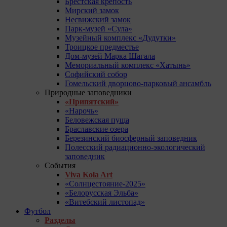
Брестская крепость
Мирский замок
Несвижский замок
Парк-музей «Сула»
Музейный комплекс «Дудутки»
Троицкое предместье
Дом-музей Марка Шагала
Мемориальный комплекс «Хатынь»
Софийский собор
Гомельский дворцово-парковый ансамбль
Природные заповедники
«Припятский»
«Нарочь»
Беловежская пуща
Браславские озера
Березинский биосферный заповедник
Полесский радиационно-экологический
заповедник
События
Viva Kola Art
«Солнцестояние-2025»
«Белорусская Эльба»
«Витебский листопад»
Футбол
Разделы