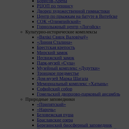
Борисов-Арена
РЦОП по теннису
Дворец художественной гимнастики
Центр по прыжкам на батуте в Витебске
СОК «Олимпийский»
Горнолыжный центр «Логойск»
Культурно-исторические комплексы
«Вялікі Свяцк Валовічаў»
«Линия Сталина»
Брестская крепость
Мирский замок
Несвижский замок
Парк-музей «Сула»
Музейный комплекс «Дудутки»
Троицкое предместье
Дом-музей Марка Шагала
Мемориальный комплекс «Хатынь»
Софийский собор
Гомельский дворцово-парковый ансамбль
Природные заповедники
«Припятский»
«Нарочь»
Беловежская пуща
Браславские озера
Березинский биосферный заповедник