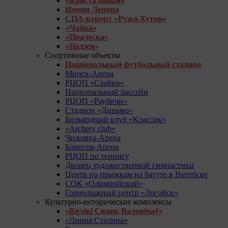
«Кристальный»
Имени Ленина
СПА-курорт «Ружа-Хутор»
«Чайка»
«Пралеска»
«Надзея»
Спортивные объекты
Национальный футбольный стадион
Минск-Арена
РЦОП «Стайки»
Национальный бассейн
РЦОП «Раубичи»
Стадион «Динамо»
Бильярдный клуб «Классик»
«Archery club»
Чижовка-Арена
Борисов-Арена
РЦОП по теннису
Дворец художественной гимнастики
Центр по прыжкам на батуте в Витебске
СОК «Олимпийский»
Горнолыжный центр «Логойск»
Культурно-исторические комплексы
«Вялікі Свяцк Валовічаў»
«Линия Сталина»