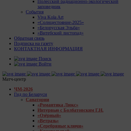
Полесский радиационно-экологический
заповедник
События
Viva Kola Art
«Солнцестояние-2025»
«Белорусская Эльба»
«Витебский листопад»
Обратная связь
Подписка на газету
КОНТАКТНАЯ ИНФОРМАЦИЯ
Поиск
Войти
Матч-центр
ЧМ-2026
Гид по Беларуси
Санатории
«Романтика Люкс»
Интервью с Болбатовским Г.Н.
«Озёрный»
«Ветразь»
«Серебряные ключи»