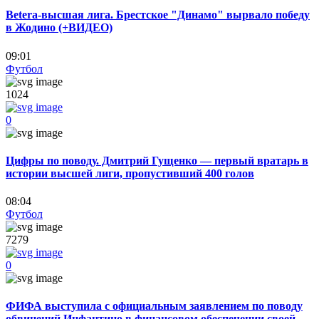
Betera-высшая лига. Брестское "Динамо" вырвало победу
в Жодино (+ВИДЕО)
09:01
Футбол
1024
0
Цифры по поводу. Дмитрий Гущенко — первый вратарь в
истории высшей лиги, пропустивший 400 голов
08:04
Футбол
7279
0
ФИФА выступила с официальным заявлением по поводу
обвинений Инфантино в финансовом обеспечении своей