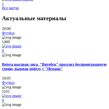
1
Все матчи
Актуальные материалы
20:00
Футбол
1460
0
Betera-высшая лига. "Витебск" продлил беспроигрышную
серию, вырвав победу у "Немана"
18:05
Футбол
1102
0