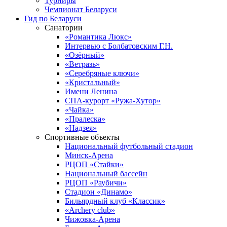
Турниры
Чемпионат Беларуси
Гид по Беларуси
Санатории
«Романтика Люкс»
Интервью с Болбатовским Г.Н.
«Озёрный»
«Ветразь»
«Серебряные ключи»
«Кристальный»
Имени Ленина
СПА-курорт «Ружа-Хутор»
«Чайка»
«Пралеска»
«Надзея»
Спортивные объекты
Национальный футбольный стадион
Минск-Арена
РЦОП «Стайки»
Национальный бассейн
РЦОП «Раубичи»
Стадион «Динамо»
Бильярдный клуб «Классик»
«Archery club»
Чижовка-Арена