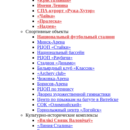
«Кристальный»
Имени Ленина
СПА-курорт «Ружа-Хутор»
«Чайка»
«Пралеска»
«Надзея»
Спортивные объекты
Национальный футбольный стадион
Минск-Арена
РЦОП «Стайки»
Национальный бассейн
РЦОП «Раубичи»
Стадион «Динамо»
Бильярдный клуб «Классик»
«Archery club»
Чижовка-Арена
Борисов-Арена
РЦОП по теннису
Дворец художественной гимнастики
Центр по прыжкам на батуте в Витебске
СОК «Олимпийский»
Горнолыжный центр «Логойск»
Культурно-исторические комплексы
«Вялікі Свяцк Валовічаў»
«Линия Сталина»