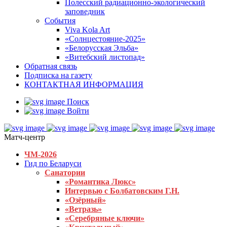
Полесский радиационно-экологический
заповедник
События
Viva Kola Art
«Солнцестояние-2025»
«Белорусская Эльба»
«Витебский листопад»
Обратная связь
Подписка на газету
КОНТАКТНАЯ ИНФОРМАЦИЯ
Поиск
Войти
Матч-центр
ЧМ-2026
Гид по Беларуси
Санатории
«Романтика Люкс»
Интервью с Болбатовским Г.Н.
«Озёрный»
«Ветразь»
«Серебряные ключи»