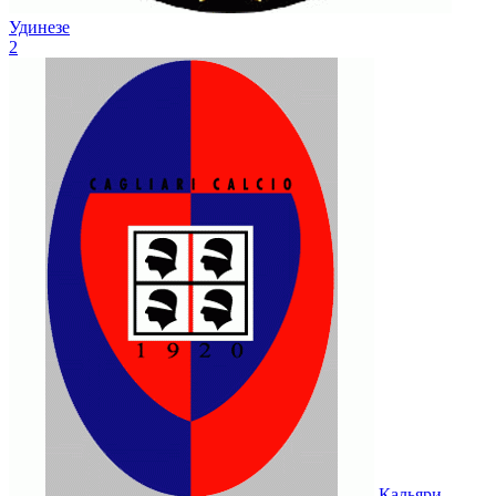
Удинезе
2
Кальяри