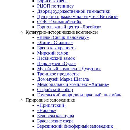
Борисов-Арена
РЦОП по теннису
Дворец художественной гимнастики
Центр по прыжкам на батуте в Витебске
СОК «Олимпийский»
Горнолыжный центр «Логойск»
Культурно-исторические комплексы
«Вялікі Свяцк Валовічаў»
«Линия Сталина»
Брестская крепость
Мирский замок
Несвижский замок
Парк-музей «Сула»
Музейный комплекс «Дудутки»
Троицкое предместье
Дом-музей Марка Шагала
Мемориальный комплекс «Хатынь»
Софийский собор
Гомельский дворцово-парковый ансамбль
Природные заповедники
«Припятский»
«Нарочь»
Беловежская пуща
Браславские озера
Березинский биосферный заповедник