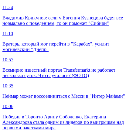
11:24
Владимир Крикунов: если у Евгения Кузнецова будет все
нормально с поведением, то он поможет "Сибири"
11:10
Вратарь, который мог перейти в "Карабах", усилит
могилевский "Днепр"
10:57
Всемирно известный портал Transfermarkt не работает
несколько суток. Что случилось? (ФОТО)
10:35
Неймар может воссоединиться с Месси в "Интер Майами"
10:06
Победив в Торонто Арину Соболенко, Екатерина
Александрова стала одним из лидеров по выигрышам над
первыми ракетками мира