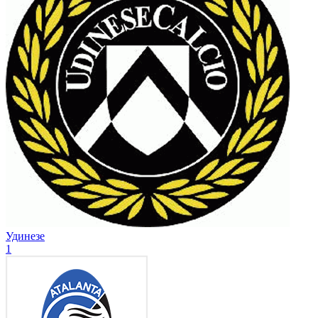
Удинезе
1