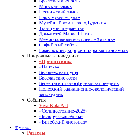
Брестская крепость
Мирский замок
Несвижский замок
Парк-музей «Сула»
Музейный комплекс «Дудутки»
Троицкое предместье
Дом-музей Марка Шагала
Мемориальный комплекс «Хатынь»
Софийский собор
Гомельский дворцово-парковый ансамбль
Природные заповедники
«Припятский»
«Нарочь»
Беловежская пуща
Браславские озера
Березинский биосферный заповедник
Полесский радиационно-экологический
заповедник
События
Viva Kola Art
«Солнцестояние-2025»
«Белорусская Эльба»
«Витебский листопад»
Футбол
Разделы