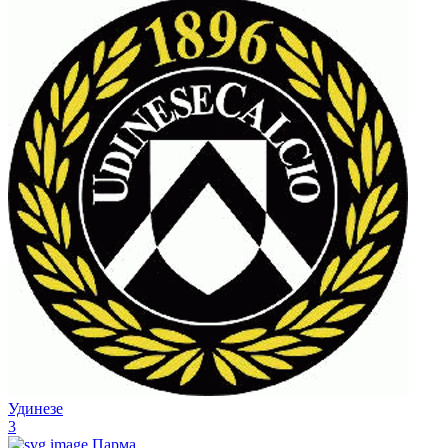
Удинезе
3
Парма