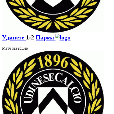
Удинезе
1:2
Парма
Матч завершен