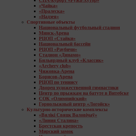
СПА-курорт «Ружа-Хутор»
«Чайка»
«Пралеска»
«Надзея»
Спортивные объекты
Национальный футбольный стадион
Минск-Арена
РЦОП «Стайки»
Национальный бассейн
РЦОП «Раубичи»
Стадион «Динамо»
Бильярдный клуб «Классик»
«Archery club»
Чижовка-Арена
Борисов-Арена
РЦОП по теннису
Дворец художественной гимнастики
Центр по прыжкам на батуте в Витебске
СОК «Олимпийский»
Горнолыжный центр «Логойск»
Культурно-исторические комплексы
«Вялікі Свяцк Валовічаў»
«Линия Сталина»
Брестская крепость
Мирский замок