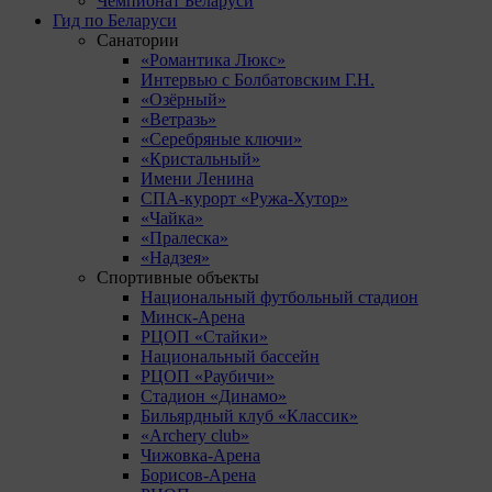
Чемпионат Беларуси
Гид по Беларуси
Санатории
«Романтика Люкс»
Интервью с Болбатовским Г.Н.
«Озёрный»
«Ветразь»
«Серебряные ключи»
«Кристальный»
Имени Ленина
СПА-курорт «Ружа-Хутор»
«Чайка»
«Пралеска»
«Надзея»
Спортивные объекты
Национальный футбольный стадион
Минск-Арена
РЦОП «Стайки»
Национальный бассейн
РЦОП «Раубичи»
Стадион «Динамо»
Бильярдный клуб «Классик»
«Archery club»
Чижовка-Арена
Борисов-Арена