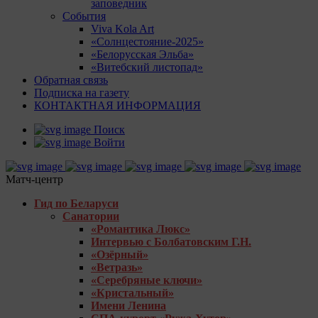
заповедник
События
Viva Kola Art
«Солнцестояние-2025»
«Белорусская Эльба»
«Витебский листопад»
Обратная связь
Подписка на газету
КОНТАКТНАЯ ИНФОРМАЦИЯ
Поиск
Войти
Матч-центр
Гид по Беларуси
Санатории
«Романтика Люкс»
Интервью с Болбатовским Г.Н.
«Озёрный»
«Ветразь»
«Серебряные ключи»
«Кристальный»
Имени Ленина