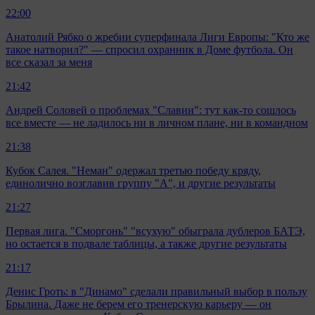
22:00
Анатолий Рябко о жребии суперфинала Лиги Европы: "Кто же
такое натворил?" — спросил охранник в Доме футбола. Он
все сказал за меня
21:42
Андрей Соловей о проблемах "Славии": тут как-то сошлось
все вместе — не ладилось ни в личном плане, ни в командном
21:38
Кубок Салея. "Неман" одержал третью победу кряду,
единолично возглавив группу "А", и другие результаты
21:27
Первая лига. "Сморгонь" "всухую" обыграла дублеров БАТЭ,
но остается в подвале таблицы, а также другие результаты
21:17
Денис Гроть: в "Динамо" сделали правильный выбор в пользу
Брылина. Даже не берем его тренерскую карьеру — он