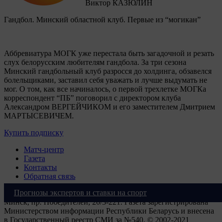
Виктор КАЗЮЛИН
Гандбол. Минский областной клуб. Первые из “могикан”
Аббревиатура МОГК уже перестала быть загадочной и резать
слух белорусским любителям гандбола. За три сезона
Минский гандбольный клуб разросся до холдинга, обзавелся
болельщиками, заставил себя уважать и лучше выдумать не
мог. О том, как все начиналось, о первой трехлетке МОГКа
корреспондент “ПБ” поговорил с директором клуба
Александром ВЕРГЕЙЧИКОМ и его заместителем Дмитрием
МАРТЫСЕВИЧЕМ.
Купить подписку
Матч-центр
Газета
Контакты
Обратная связь
Прогнозы экспертов и ставки на спорт
ООО "Прессбол-91", УНП 191094987, Республика Беларусь, г.
Минск, пр. Победителей, 20/3-221. Газета зарегистрирована
Министерством информации Республики Беларусь и внесена
в Государственный реестр СМИ за №540. © 2002-2021