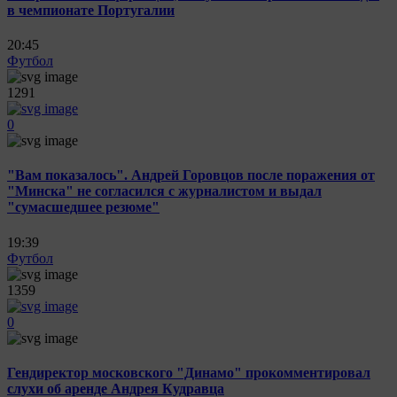
в чемпионате Португалии
20:45
Футбол
1291
0
"Вам показалось". Андрей Горовцов после поражения от
"Минска" не согласился с журналистом и выдал
"сумасшедшее резюме"
19:39
Футбол
1359
0
Гендиректор московского "Динамо" прокомментировал
слухи об аренде Андрея Кудравца