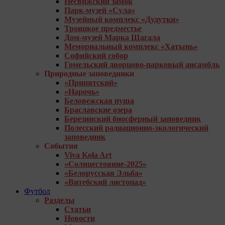
Несвижский замок
Парк-музей «Сула»
Музейный комплекс «Дудутки»
Троицкое предместье
Дом-музей Марка Шагала
Мемориальный комплекс «Хатынь»
Софийский собор
Гомельский дворцово-парковый ансамбль
Природные заповедники
«Припятский»
«Нарочь»
Беловежская пуща
Браславские озера
Березинский биосферный заповедник
Полесский радиационно-экологический
заповедник
События
Viva Kola Art
«Солнцестояние-2025»
«Белорусская Эльба»
«Витебский листопад»
Футбол
Разделы
Статьи
Новости