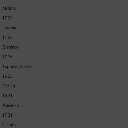
Минск
17
28
Гомель
17
26
Витебск
17
26
Торпедо-БелАЗ
16
23
Неман
16
21
Арсенал
17
21
Славия