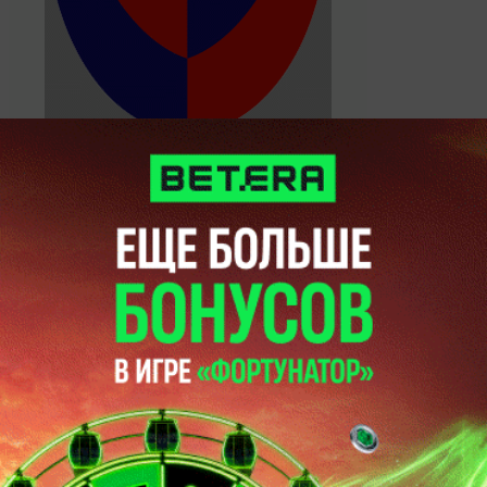
Кальяри
1
Верона
2
22 февраля 2015, 17:00
Чемпионат Италии.
Верона
1
Рома