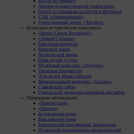
РЦОП по теннису
Дворец художественной гимнастики
Центр по прыжкам на батуте в Витебске
СОК «Олимпийский»
Горнолыжный центр «Логойск»
Культурно-исторические комплексы
«Вялікі Свяцк Валовічаў»
«Линия Сталина»
Брестская крепость
Мирский замок
Несвижский замок
Парк-музей «Сула»
Музейный комплекс «Дудутки»
Троицкое предместье
Дом-музей Марка Шагала
Мемориальный комплекс «Хатынь»
Софийский собор
Гомельский дворцово-парковый ансамбль
Природные заповедники
«Припятский»
«Нарочь»
Беловежская пуща
Браславские озера
Березинский биосферный заповедник
Полесский радиационно-экологический