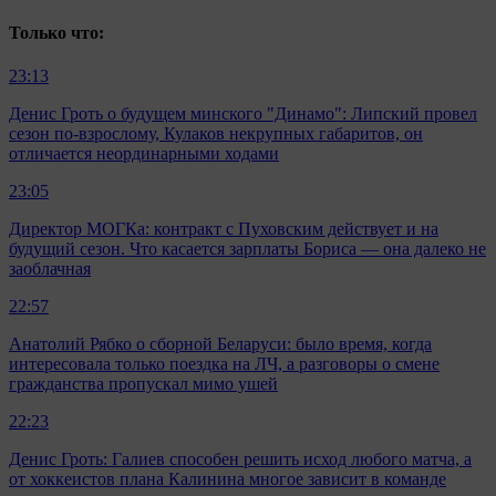
Только что:
23:13
Денис Гроть о будущем минского "Динамо": Липский провел
сезон по-взрослому, Кулаков некрупных габаритов, он
отличается неординарными ходами
23:05
Директор МОГКа: контракт с Пуховским действует и на
будущий сезон. Что касается зарплаты Бориса — она далеко не
заоблачная
22:57
Анатолий Рябко о сборной Беларуси: было время, когда
интересовала только поездка на ЛЧ, а разговоры о смене
гражданства пропускал мимо ушей
22:23
Денис Гроть: Галиев способен решить исход любого матча, а
от хоккеистов плана Калинина многое зависит в команде