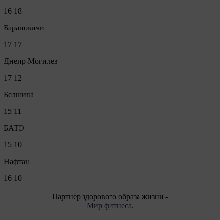
16
18
Барановичи
17
17
Днепр-Могилев
17
12
Белшина
15
11
БАТЭ
15
10
Нафтан
16
10
Партнер здорового образа жизни -
Мир фитнеса
.