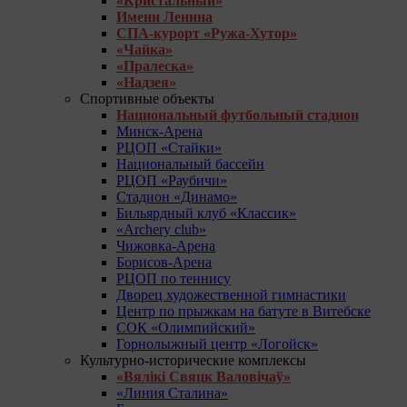
«Кристальный»
Имени Ленина
СПА-курорт «Ружа-Хутор»
«Чайка»
«Пралеска»
«Надзея»
Спортивные объекты
Национальный футбольный стадион
Минск-Арена
РЦОП «Стайки»
Национальный бассейн
РЦОП «Раубичи»
Стадион «Динамо»
Бильярдный клуб «Классик»
«Archery club»
Чижовка-Арена
Борисов-Арена
РЦОП по теннису
Дворец художественной гимнастики
Центр по прыжкам на батуте в Витебске
СОК «Олимпийский»
Горнолыжный центр «Логойск»
Культурно-исторические комплексы
«Вялікі Свяцк Валовічаў»
«Линия Сталина»