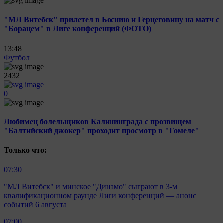
"МЛ Витебск" прилетел в Боснию и Герцеговину на матч с
"Борацем" в Лиге конференций (ФОТО)
13:48
Футбол
2432
0
Любимец болельщиков Калининграда с прозвищем
"Балтийский джокер" проходит просмотр в "Гомеле"
Только что:
07:30
"МЛ Витебск" и минское "Динамо" сыграют в 3-м
квалификационном раунде Лиги конференций — анонс
событий 6 августа
07:00