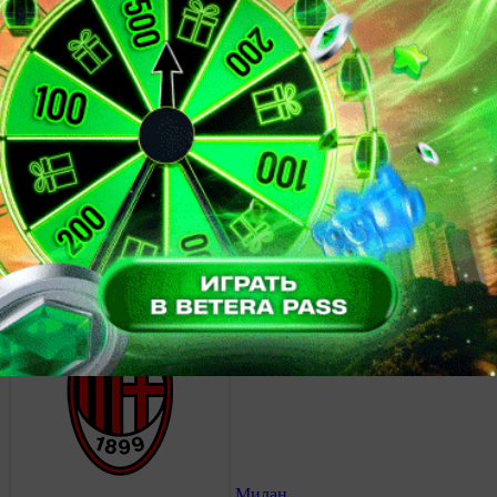
Ювентус
2
Парма
1
23 марта 2014, 14:30
Чемпионат Италии.
Парма
1
Дженоа
1
16 марта 2014, 17:00
Чемпионат Италии.
Милан