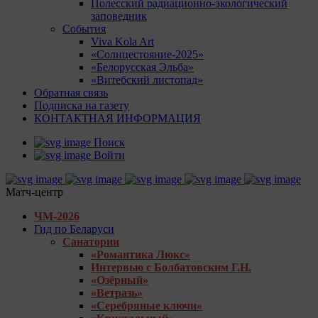
Полесский радиационно-экологический
заповедник
События
Viva Kola Art
«Солнцестояние-2025»
«Белорусская Эльба»
«Витебский листопад»
Обратная связь
Подписка на газету
КОНТАКТНАЯ ИНФОРМАЦИЯ
Поиск
Войти
Матч-центр
ЧМ-2026
Гид по Беларуси
Санатории
«Романтика Люкс»
Интервью с Болбатовским Г.Н.
«Озёрный»
«Ветразь»
«Серебряные ключи»