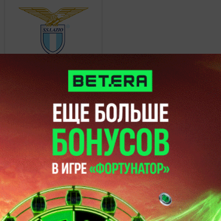
Лацио
3
Сассуоло
2
Парма
26 марта 2014, 22:45
Чемпионат Италии.