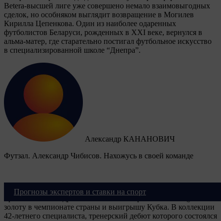
Betera-высшей лиге уже совершено немало взаимовыгодных
сделок, но особняком выглядит возвращение в Могилев
Кирилла Цепенкова. Один из наиболее одаренных
футболистов Беларуси, рожденных в XXI веке, вернулся в
альма-матер, где старательно постигал футбольное искусство
в специализированной школе “Днепра”.
Александр КАНАНОВИЧ
Футзал. Александр Чибисов. Нахожусь в своей команде
Лучшим футзальным тренером Беларуси третий раз был
Прогнозы экспертов и ставки на спорт
признан Александр ЧИБИСОВ — он привел “Столицу” к
золоту в чемпионате страны и выигрышу Кубка. В коллекции
42-летнего специалиста, тренерский дебют которого состоялся