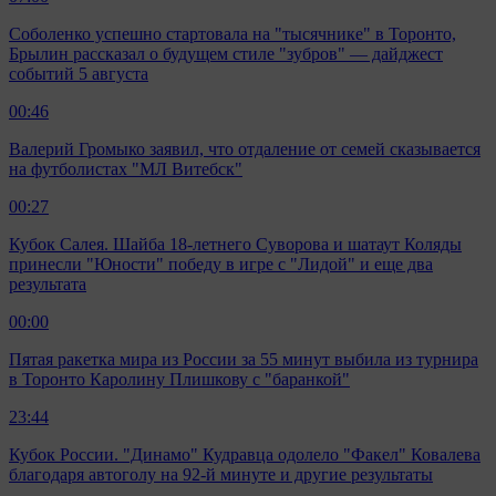
Соболенко успешно стартовала на "тысячнике" в Торонто,
Брылин рассказал о будущем стиле "зубров" — дайджест
событий 5 августа
00:46
Валерий Громыко заявил, что отдаление от семей сказывается
на футболистах "МЛ Витебск"
00:27
Кубок Салея. Шайба 18-летнего Суворова и шатаут Коляды
принесли "Юности" победу в игре с "Лидой" и еще два
результата
00:00
Пятая ракетка мира из России за 55 минут выбила из турнира
в Торонто Каролину Плишкову с "баранкой"
23:44
Кубок России. "Динамо" Кудравца одолело "Факел" Ковалева
благодаря автоголу на 92-й минуте и другие результаты