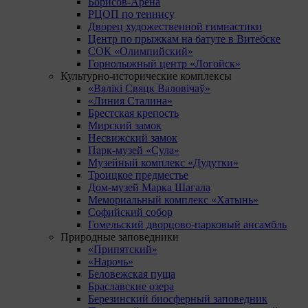
Борисов-Арена
РЦОП по теннису
Дворец художественной гимнастики
Центр по прыжкам на батуте в Витебске
СОК «Олимпийский»
Горнолыжный центр «Логойск»
Культурно-исторические комплексы
«Вялікі Свяцк Валовічаў»
«Линия Сталина»
Брестская крепость
Мирский замок
Несвижский замок
Парк-музей «Сула»
Музейный комплекс «Дудутки»
Троицкое предместье
Дом-музей Марка Шагала
Мемориальный комплекс «Хатынь»
Софийский собор
Гомельский дворцово-парковый ансамбль
Природные заповедники
«Припятский»
«Нарочь»
Беловежская пуща
Браславские озера
Березинский биосферный заповедник