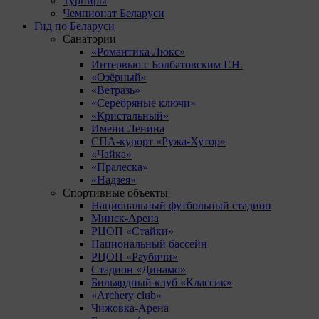
Турниры
Чемпионат Беларуси
Гид по Беларуси
Санатории
«Романтика Люкс»
Интервью с Болбатовским Г.Н.
«Озёрный»
«Ветразь»
«Серебряные ключи»
«Кристальный»
Имени Ленина
СПА-курорт «Ружа-Хутор»
«Чайка»
«Пралеска»
«Надзея»
Спортивные объекты
Национальный футбольный стадион
Минск-Арена
РЦОП «Стайки»
Национальный бассейн
РЦОП «Раубичи»
Стадион «Динамо»
Бильярдный клуб «Классик»
«Archery club»
Чижовка-Арена