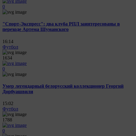
0
"Спорт-Экспресс": два клуба РПЛ заинтересованы в
переходе Артема Шуманского
16:14
Футбол
1634
0
Умер легендарный белорусский коллекционер Георгий
Дорбуашвили
15:02
Футбол
1788
0