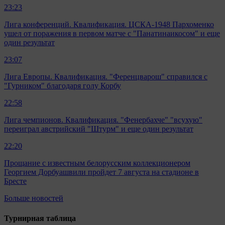
23:23
Лига конференций. Квалификация. ЦСКА-1948 Пархоменко
ушел от поражения в первом матче с "Панатинаикосом" и еще
один результат
23:07
Лига Европы. Квалификация. "Ференцварош" справился с
"Гурником" благодаря голу Корбу
22:58
Лига чемпионов. Квалификация. "Фенербахче" "всухую"
переиграл австрийский "Штурм" и еще один результат
22:20
Прощание с известным белорусским коллекционером
Георгием Дорбуашвили пройдет 7 августа на стадионе в
Бресте
Больше новостей
Турнирная таблица