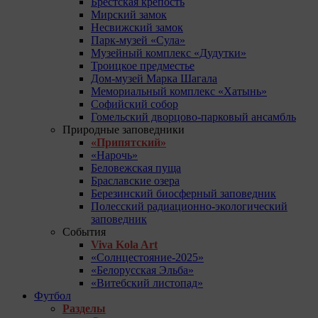
Брестская крепость
Мирский замок
Несвижский замок
Парк-музей «Сула»
Музейный комплекс «Дудутки»
Троицкое предместье
Дом-музей Марка Шагала
Мемориальный комплекс «Хатынь»
Софийский собор
Гомельский дворцово-парковый ансамбль
Природные заповедники
«Припятский»
«Нарочь»
Беловежская пуща
Браславские озера
Березинский биосферный заповедник
Полесский радиационно-экологический
заповедник
События
Viva Kola Art
«Солнцестояние-2025»
«Белорусская Эльба»
«Витебский листопад»
Футбол
Разделы