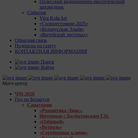
Полесский радиационно-экологический
заповедник
События
Viva Kola Art
«Солнцестояние-2025»
«Белорусская Эльба»
«Витебский листопад»
Обратная связь
Подписка на газету
КОНТАКТНАЯ ИНФОРМАЦИЯ
Поиск
Войти
Матч-центр
ЧМ-2026
Гид по Беларуси
Санатории
«Романтика Люкс»
Интервью с Болбатовским Г.Н.
«Озёрный»
«Ветразь»
«Серебряные ключи»