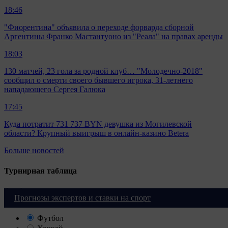
18:46
"Фиорентина" объявила о переходе форварда сборной
Аргентины Франко Мастантуоно из "Реала" на правах аренды
18:03
130 матчей, 23 гола за родной клуб… "Молодечно-2018"
сообщил о смерти своего бывшего игрока, 31-летнего
нападающего Сергея Галюка
17:45
Куда потратит 731 737 BYN девушка из Могилевской
области? Крупный выигрыш в онлайн-казино Betera
Больше новостей
Турнирная таблица
Футбол
Прогнозы экспертов и ставки на спорт
Футбол