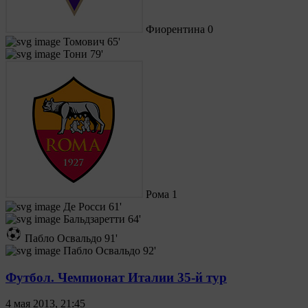
Фиорентина
0
Томович
65'
Тони
79'
Рома
1
Де Росси
61'
Бальдзаретти
64'
Пабло Освальдо
91'
Пабло Освальдо
92'
Футбол. Чемпионат Италии 35-й тур
4 мая 2013, 21:45