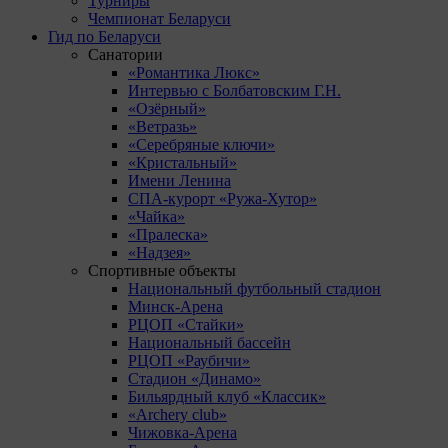
Турниры
Чемпионат Беларуси
Гид по Беларуси
Санатории
«Романтика Люкс»
Интервью с Болбатовским Г.Н.
«Озёрный»
«Ветразь»
«Серебряные ключи»
«Кристальный»
Имени Ленина
СПА-курорт «Ружа-Хутор»
«Чайка»
«Пралеска»
«Надзея»
Спортивные объекты
Национальный футбольный стадион
Минск-Арена
РЦОП «Стайки»
Национальный бассейн
РЦОП «Раубичи»
Стадион «Динамо»
Бильярдный клуб «Классик»
«Archery club»
Чижовка-Арена