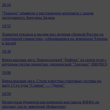
20:16
"Гранада" объявила о расторжении контракта с сыном
легендарного Зинедина Зидана
19:55
Хорватия отказала в выдаче виз лидерам сборной России по
спортивной гимнастике, собиравшимся на чемпионат Европы
в Загреб
19:38
Betera-высшая лига. Новополоцкий "Нафтан" на своем поле с
крупным счетом переиграл дзержинский "Арсенал" (ВИДЕО)
19:08
Betera-высшая лига. Стали известны стартовые составы на
матч 17-го тура "Славия" — "Днепр"
18:59
Ирландская букмекерская компания выставила ФИФА на
продажу после заявлений Инфантино