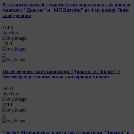
Результаты матчей с участием потенциальных соперников
минского "Динамо" и "МЛ Витебск" по 4-му раунду Лиги
конференций
11:08
Футбол
2009
0
После первого матча минского "Динамо" и "Браги" у
букмекеров резко изменились котировки минчан
09:03
Футбол
1019
0
Трофим Мельниченко посетил матч минского "Динамо" в