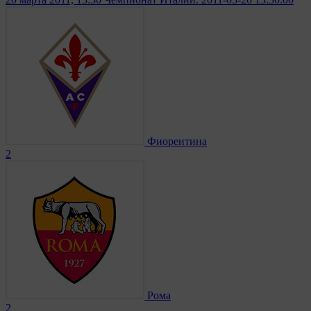
Фиорентина
2
Рома
2