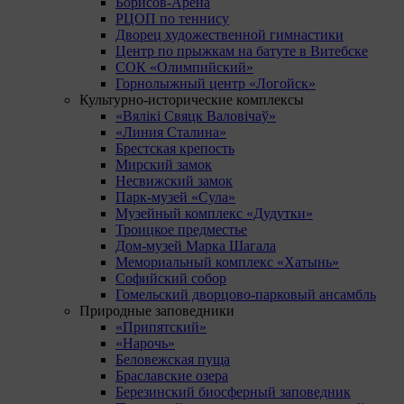
Борисов-Арена
РЦОП по теннису
Дворец художественной гимнастики
Центр по прыжкам на батуте в Витебске
СОК «Олимпийский»
Горнолыжный центр «Логойск»
Культурно-исторические комплексы
«Вялікі Свяцк Валовічаў»
«Линия Сталина»
Брестская крепость
Мирский замок
Несвижский замок
Парк-музей «Сула»
Музейный комплекс «Дудутки»
Троицкое предместье
Дом-музей Марка Шагала
Мемориальный комплекс «Хатынь»
Софийский собор
Гомельский дворцово-парковый ансамбль
Природные заповедники
«Припятский»
«Нарочь»
Беловежская пуща
Браславские озера
Березинский биосферный заповедник