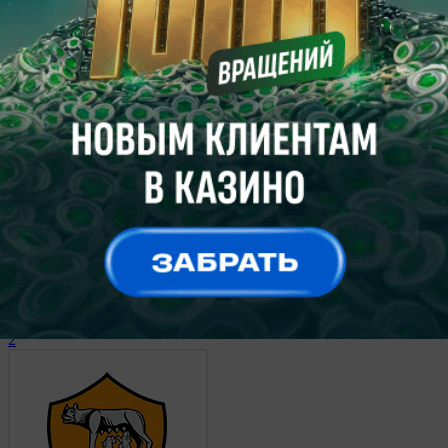
Милан
2
17 марта 2013, 17:00
Чемпионат Италии.
Фиорентина
3
Дженоа
2