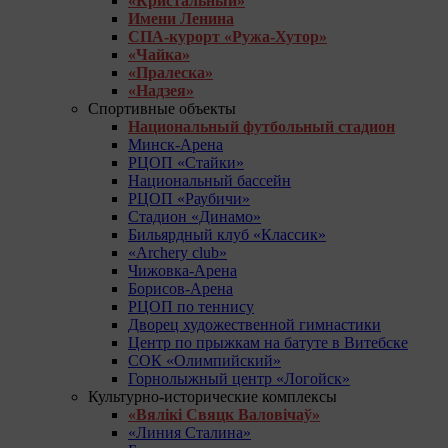
«Кристальный»
Имени Ленина
СПА-курорт «Ружа-Хутор»
«Чайка»
«Пралеска»
«Надзея»
Спортивные объекты
Национальный футбольный стадион
Минск-Арена
РЦОП «Стайки»
Национальный бассейн
РЦОП «Раубичи»
Стадион «Динамо»
Бильярдный клуб «Классик»
«Archery club»
Чижовка-Арена
Борисов-Арена
РЦОП по теннису
Дворец художественной гимнастики
Центр по прыжкам на батуте в Витебске
СОК «Олимпийский»
Горнолыжный центр «Логойск»
Культурно-исторические комплексы
«Вялікі Свяцк Валовічаў»
«Линия Сталина»