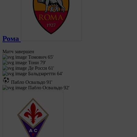
Рома
Матч завершен
Томович
65'
Тони
79'
Де Росси
61'
Бальдзаретти
64'
Пабло Освальдо
91'
Пабло Освальдо
92'