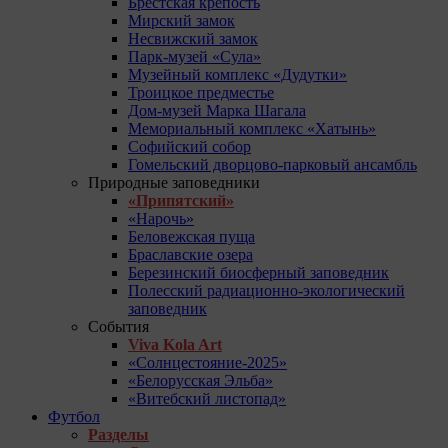
Брестская крепость
Мирский замок
Несвижский замок
Парк-музей «Сула»
Музейный комплекс «Дудутки»
Троицкое предместье
Дом-музей Марка Шагала
Мемориальный комплекс «Хатынь»
Софийский собор
Гомельский дворцово-парковый ансамбль
Природные заповедники
«Припятский»
«Нарочь»
Беловежская пуща
Браславские озера
Березинский биосферный заповедник
Полесский радиационно-экологический
заповедник
События
Viva Kola Art
«Солнцестояние-2025»
«Белорусская Эльба»
«Витебский листопад»
Футбол
Разделы