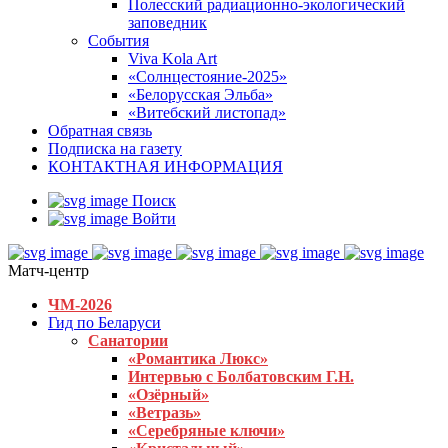
Полесский радиационно-экологический
заповедник
События
Viva Kola Art
«Солнцестояние-2025»
«Белорусская Эльба»
«Витебский листопад»
Обратная связь
Подписка на газету
КОНТАКТНАЯ ИНФОРМАЦИЯ
Поиск
Войти
Матч-центр
ЧМ-2026
Гид по Беларуси
Санатории
«Романтика Люкс»
Интервью с Болбатовским Г.Н.
«Озёрный»
«Ветразь»
«Серебряные ключи»