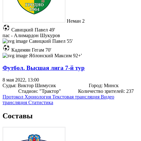
Неман
2
Савицкий Павел
49'
пас - Алимардон Шукуров
Савицкий Павел
55'
Кадимян Гегам
70'
Яблонский Максим
92+'
Футбол. Высшая лига 7-й тур
8 мая 2022, 13:00
Судья:
Виктор Шимусик
Город:
Минск
Стадион:
"Трактор"
Количество зрителей:
237
Протокол
Хронология
Текстовая трансляция
Видео
трансляция
Статистика
Составы