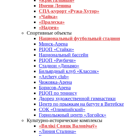
«Кристальный»
Имени Ленина
СПА-курорт «Ружа-Хутор»
«Чайка»
«Пралеска»
«Надзея»
Спортивные объекты
Национальный футбольный стадион
Минск-Арена
РЦОП «Стайки»
Национальный бассейн
РЦОП «Раубичи»
Стадион «Динамо»
Бильярдный клуб «Классик»
«Archery club»
Чижовка-Арена
Борисов-Арена
РЦОП по теннису
Дворец художественной гимнастики
Центр по прыжкам на батуте в Витебске
СОК «Олимпийский»
Горнолыжный центр «Логойск»
Культурно-исторические комплексы
«Вялікі Свяцк Валовічаў»
«Линия Сталина»