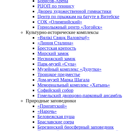
Борисов-Арена
РЦОП по теннису
Дворец художественной гимнастики
Центр по прыжкам на батуте в Витебске
СОК «Олимпийский»
Горнолыжный центр «Логойск»
Культурно-исторические комплексы
«Вялікі Свяцк Валовічаў»
«Линия Сталина»
Брестская крепость
Мирский замок
Несвижский замок
Парк-музей «Сула»
Музейный комплекс «Дудутки»
Троицкое предместье
Дом-музей Марка Шагала
Мемориальный комплекс «Хатынь»
Софийский собор
Гомельский дворцово-парковый ансамбль
Природные заповедники
«Припятский»
«Нарочь»
Беловежская пуща
Браславские озера
Березинский биосферный заповедник