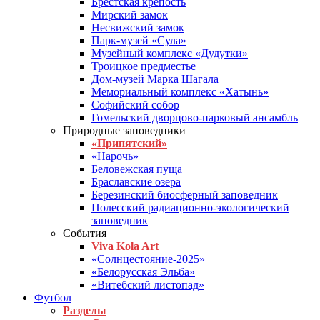
Брестская крепость
Мирский замок
Несвижский замок
Парк-музей «Сула»
Музейный комплекс «Дудутки»
Троицкое предместье
Дом-музей Марка Шагала
Мемориальный комплекс «Хатынь»
Софийский собор
Гомельский дворцово-парковый ансамбль
Природные заповедники
«Припятский»
«Нарочь»
Беловежская пуща
Браславские озера
Березинский биосферный заповедник
Полесский радиационно-экологический
заповедник
События
Viva Kola Art
«Солнцестояние-2025»
«Белорусская Эльба»
«Витебский листопад»
Футбол
Разделы