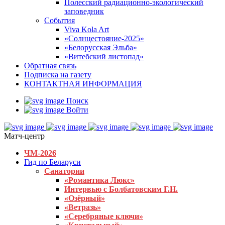
Полесский радиационно-экологический
заповедник
События
Viva Kola Art
«Солнцестояние-2025»
«Белорусская Эльба»
«Витебский листопад»
Обратная связь
Подписка на газету
КОНТАКТНАЯ ИНФОРМАЦИЯ
Поиск
Войти
Матч-центр
ЧМ-2026
Гид по Беларуси
Санатории
«Романтика Люкс»
Интервью с Болбатовским Г.Н.
«Озёрный»
«Ветразь»
«Серебряные ключи»