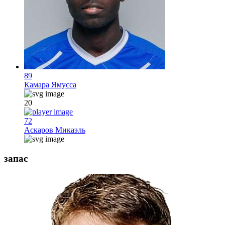
89
Камара Ямусса
20
72
Аскаров Микаэль
запас