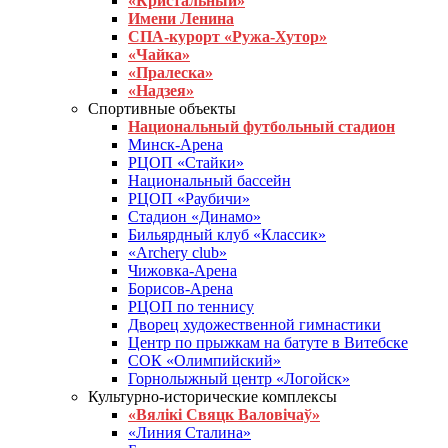
«Кристальный»
Имени Ленина
СПА-курорт «Ружа-Хутор»
«Чайка»
«Пралеска»
«Надзея»
Спортивные объекты
Национальный футбольный стадион
Минск-Арена
РЦОП «Стайки»
Национальный бассейн
РЦОП «Раубичи»
Стадион «Динамо»
Бильярдный клуб «Классик»
«Archery club»
Чижовка-Арена
Борисов-Арена
РЦОП по теннису
Дворец художественной гимнастики
Центр по прыжкам на батуте в Витебске
СОК «Олимпийский»
Горнолыжный центр «Логойск»
Культурно-исторические комплексы
«Вялікі Свяцк Валовічаў»
«Линия Сталина»