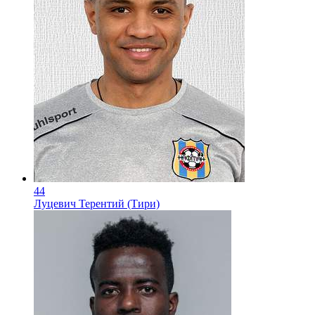
44
Луцевич Терентий (Тири)