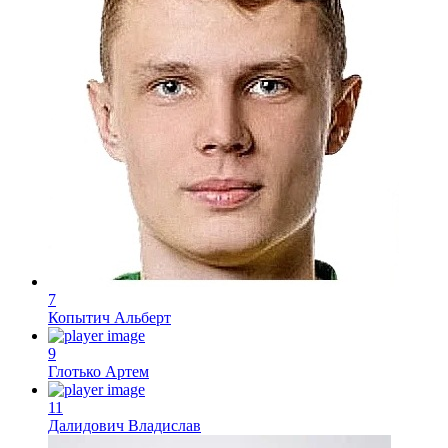
7
Копытич Альберт
9
Глотько Артем
11
Далидович Владислав