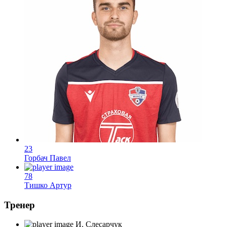
23
Горбач Павел
78
Тишко Артур
Тренер
И. Слесарчук