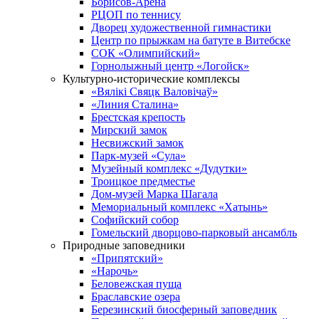
Борисов-Арена
РЦОП по теннису
Дворец художественной гимнастики
Центр по прыжкам на батуте в Витебске
СОК «Олимпийский»
Горнолыжный центр «Логойск»
Культурно-исторические комплексы
«Вялікі Свяцк Валовічаў»
«Линия Сталина»
Брестская крепость
Мирский замок
Несвижский замок
Парк-музей «Сула»
Музейный комплекс «Дудутки»
Троицкое предместье
Дом-музей Марка Шагала
Мемориальный комплекс «Хатынь»
Софийский собор
Гомельский дворцово-парковый ансамбль
Природные заповедники
«Припятский»
«Нарочь»
Беловежская пуща
Браславские озера
Березинский биосферный заповедник