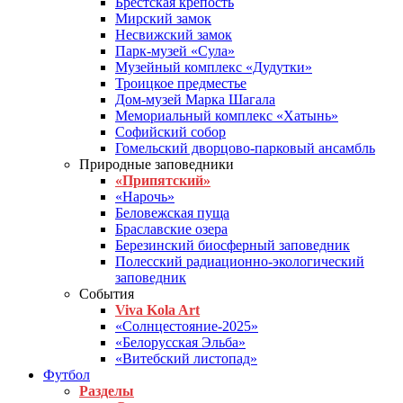
Брестская крепость
Мирский замок
Несвижский замок
Парк-музей «Сула»
Музейный комплекс «Дудутки»
Троицкое предместье
Дом-музей Марка Шагала
Мемориальный комплекс «Хатынь»
Софийский собор
Гомельский дворцово-парковый ансамбль
Природные заповедники
«Припятский»
«Нарочь»
Беловежская пуща
Браславские озера
Березинский биосферный заповедник
Полесский радиационно-экологический
заповедник
События
Viva Kola Art
«Солнцестояние-2025»
«Белорусская Эльба»
«Витебский листопад»
Футбол
Разделы