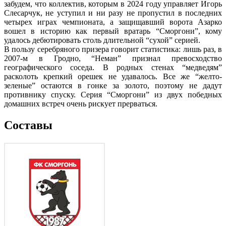
забудем, что коллектив, которым в 2024 году управляет Игорь
Слесарчук, не уступил и ни разу не пропустил в последних
четырех играх чемпионата, а защищавший ворота Азарко
вошел в историю как первый вратарь “Сморгони”, кому
удалось дебютировать столь длительной “сухой” серией.
В пользу серебряного призера говорит статистика: лишь раз, в
2007-м в Гродно, “Неман” признал превосходство
географического соседа. В родных стенах “медведям”
расколоть крепкий орешек не удавалось. Все же “желто-
зеленые” остаются в гонке за золото, поэтому не дадут
противнику спуску. Серия “Сморгони” из двух победных
домашних встреч очень рискует прерваться.
Составы