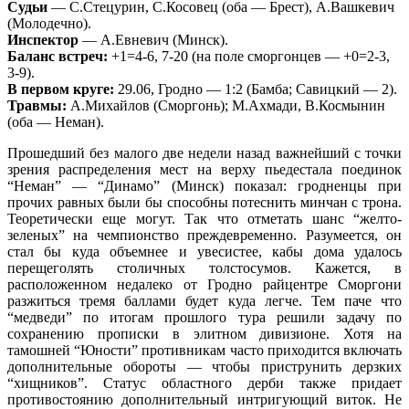
Судьи
— С.Стецурин, С.Косовец (оба — Брест), А.Вашкевич
(Молодечно).
Инспектор
— А.Евневич (Минск).
Баланс встреч:
+1=4-6, 7-20 (на поле сморгонцев — +0=2-3,
3-9).
В первом круге:
29.06, Гродно — 1:2 (Бамба; Савицкий — 2).
Травмы:
А.Михайлов (Сморгонь); М.Ахмади, В.Космынин
(оба — Неман).
Прошедший без малого две недели назад важнейший с точки
зрения распределения мест на верху пьедестала поединок
“Неман” — “Динамо” (Минск) показал: гродненцы при
прочих равных были бы способны потеснить минчан с трона.
Теоретически еще могут. Так что отметать шанс “желто-
зеленых” на чемпионство преждевременно. Разумеется, он
стал бы куда объемнее и увесистее, кабы дома удалось
перещеголять столичных толстосумов. Кажется, в
расположенном недалеко от Гродно райцентре Сморгони
разжиться тремя баллами будет куда легче. Тем паче что
“медведи” по итогам прошлого тура решили задачу по
сохранению прописки в элитном дивизионе. Хотя на
тамошней “Юности” противникам часто приходится включать
дополнительные обороты — чтобы приструнить дерзких
“хищников”. Статус областного дерби также придает
противостоянию дополнительный интригующий виток. Не