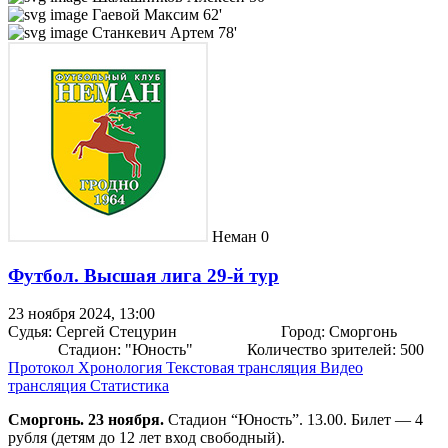
Гаевой Максим
62'
Станкевич Артем
78'
Неман
0
Футбол. Высшая лига 29-й тур
23 ноября 2024, 13:00
Судья:
Сергей Стецурин
Город:
Сморгонь
Стадион:
"Юность"
Количество зрителей:
500
Протокол
Хронология
Текстовая трансляция
Видео
трансляция
Статистика
Сморгонь. 23 ноября.
Стадион “Юность”. 13.00. Билет — 4
рубля (детям до 12 лет вход свободный).