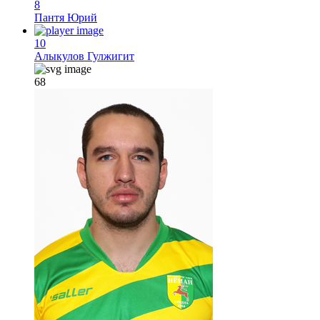
8
Пантя Юрий
10
Алыкулов Гулжигит
68