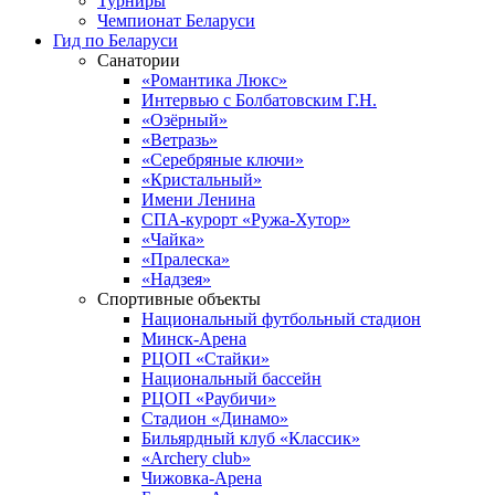
Турниры
Чемпионат Беларуси
Гид по Беларуси
Санатории
«Романтика Люкс»
Интервью с Болбатовским Г.Н.
«Озёрный»
«Ветразь»
«Серебряные ключи»
«Кристальный»
Имени Ленина
СПА-курорт «Ружа-Хутор»
«Чайка»
«Пралеска»
«Надзея»
Спортивные объекты
Национальный футбольный стадион
Минск-Арена
РЦОП «Стайки»
Национальный бассейн
РЦОП «Раубичи»
Стадион «Динамо»
Бильярдный клуб «Классик»
«Archery club»
Чижовка-Арена