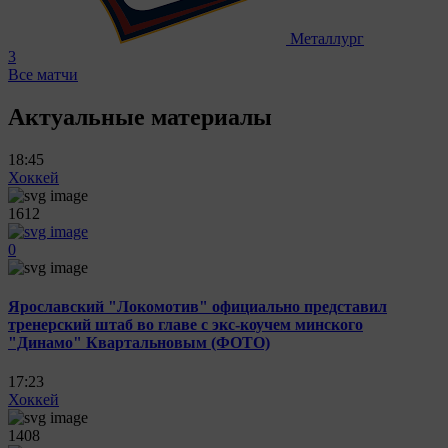
Металлург
3
Все матчи
Актуальные материалы
18:45
Хоккей
1612
0
Ярославский "Локомотив" официально представил
тренерский штаб во главе с экс-коучем минского
"Динамо" Квартальновым (ФОТО)
17:23
Хоккей
1408