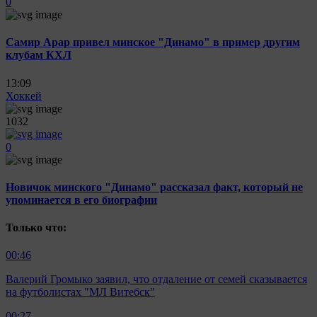
0
Самир Арар привел минское "Динамо" в пример другим
клубам КХЛ
13:09
Хоккей
1032
0
Новичок минского "Динамо" рассказал факт, который не
упоминается в его биографии
Только что:
00:46
Валерий Громыко заявил, что отдаление от семей сказывается
на футболистах "МЛ Витебск"
00:27