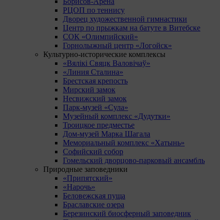
Борисов-Арена
РЦОП по теннису
Дворец художественной гимнастики
Центр по прыжкам на батуте в Витебске
СОК «Олимпийский»
Горнолыжный центр «Логойск»
Культурно-исторические комплексы
«Вялікі Свяцк Валовічаў»
«Линия Сталина»
Брестская крепость
Мирский замок
Несвижский замок
Парк-музей «Сула»
Музейный комплекс «Дудутки»
Троицкое предместье
Дом-музей Марка Шагала
Мемориальный комплекс «Хатынь»
Софийский собор
Гомельский дворцово-парковый ансамбль
Природные заповедники
«Припятский»
«Нарочь»
Беловежская пуща
Браславские озера
Березинский биосферный заповедник