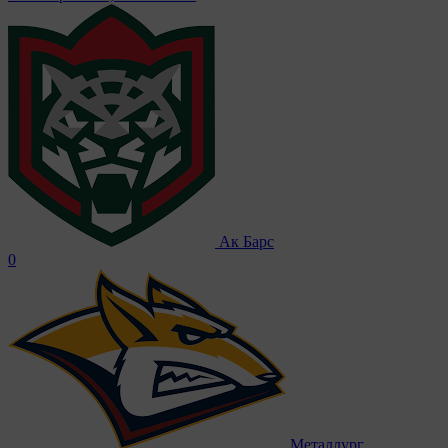
Ак Барс
0
Металлург