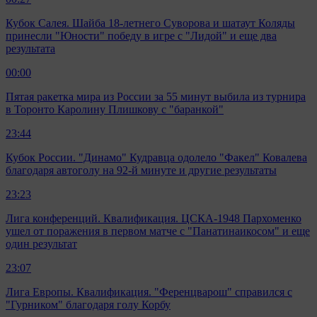
Кубок Салея. Шайба 18-летнего Суворова и шатаут Коляды
принесли "Юности" победу в игре с "Лидой" и еще два
результата
00:00
Пятая ракетка мира из России за 55 минут выбила из турнира
в Торонто Каролину Плишкову с "баранкой"
23:44
Кубок России. "Динамо" Кудравца одолело "Факел" Ковалева
благодаря автоголу на 92-й минуте и другие результаты
23:23
Лига конференций. Квалификация. ЦСКА-1948 Пархоменко
ушел от поражения в первом матче с "Панатинаикосом" и еще
один результат
23:07
Лига Европы. Квалификация. "Ференцварош" справился с
"Гурником" благодаря голу Корбу