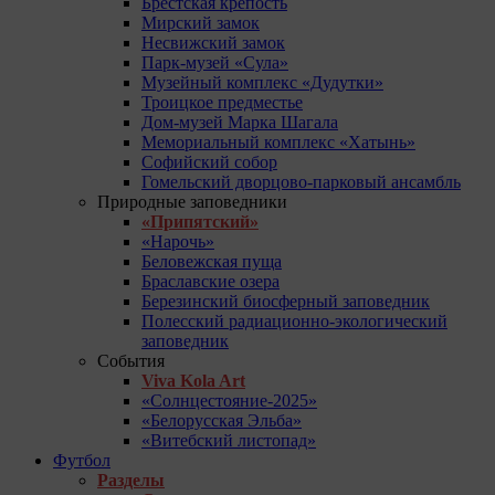
Брестская крепость
Мирский замок
Несвижский замок
Парк-музей «Сула»
Музейный комплекс «Дудутки»
Троицкое предместье
Дом-музей Марка Шагала
Мемориальный комплекс «Хатынь»
Софийский собор
Гомельский дворцово-парковый ансамбль
Природные заповедники
«Припятский»
«Нарочь»
Беловежская пуща
Браславские озера
Березинский биосферный заповедник
Полесский радиационно-экологический
заповедник
События
Viva Kola Art
«Солнцестояние-2025»
«Белорусская Эльба»
«Витебский листопад»
Футбол
Разделы