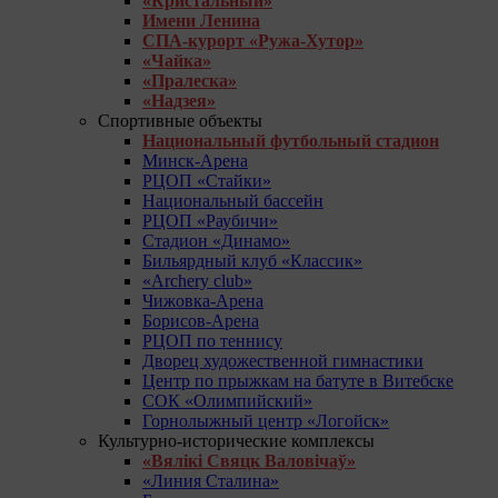
«Кристальный»
Имени Ленина
СПА-курорт «Ружа-Хутор»
«Чайка»
«Пралеска»
«Надзея»
Спортивные объекты
Национальный футбольный стадион
Минск-Арена
РЦОП «Стайки»
Национальный бассейн
РЦОП «Раубичи»
Стадион «Динамо»
Бильярдный клуб «Классик»
«Archery club»
Чижовка-Арена
Борисов-Арена
РЦОП по теннису
Дворец художественной гимнастики
Центр по прыжкам на батуте в Витебске
СОК «Олимпийский»
Горнолыжный центр «Логойск»
Культурно-исторические комплексы
«Вялікі Свяцк Валовічаў»
«Линия Сталина»