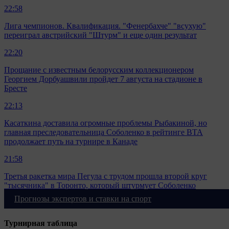
22:58
Лига чемпионов. Квалификация. "Фенербахче" "всухую"
переиграл австрийский "Штурм" и еще один результат
22:20
Прощание с известным белорусским коллекционером
Георгием Дорбуашвили пройдет 7 августа на стадионе в
Бресте
22:13
Касаткина доставила огромные проблемы Рыбакиной, но
главная преследовательница Соболенко в рейтинге ВТА
продолжает путь на турнире в Канаде
21:58
Третья ракетка мира Пегула с трудом прошла второй круг
"тысячника" в Торонто, который штурмует Соболенко
Прогнозы экспертов и ставки на спорт
Больше новостей
Турнирная таблица