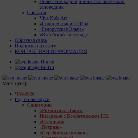
Полесский радиационно-экологический
заповедник
События
Viva Kola Art
«Солнцестояние-2025»
«Белорусская Эльба»
«Витебский листопад»
Обратная связь
Подписка на газету
КОНТАКТНАЯ ИНФОРМАЦИЯ
Поиск
Войти
Матч-центр
ЧМ-2026
Гид по Беларуси
Санатории
«Романтика Люкс»
Интервью с Болбатовским Г.Н.
«Озёрный»
«Ветразь»
«Серебряные ключи»