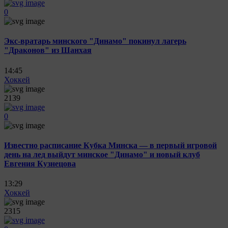
0
Экс-вратарь минского "Динамо" покинул лагерь
"Драконов" из Шанхая
14:45
Хоккей
2139
0
Известно расписание Кубка Минска — в первый игровой
день на лед выйдут минское "Динамо" и новый клуб
Евгения Кузнецова
13:29
Хоккей
2315