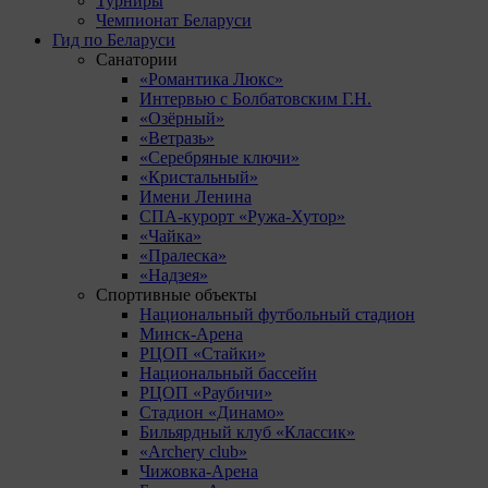
Турниры
Чемпионат Беларуси
Гид по Беларуси
Санатории
«Романтика Люкс»
Интервью с Болбатовским Г.Н.
«Озёрный»
«Ветразь»
«Серебряные ключи»
«Кристальный»
Имени Ленина
СПА-курорт «Ружа-Хутор»
«Чайка»
«Пралеска»
«Надзея»
Спортивные объекты
Национальный футбольный стадион
Минск-Арена
РЦОП «Стайки»
Национальный бассейн
РЦОП «Раубичи»
Стадион «Динамо»
Бильярдный клуб «Классик»
«Archery club»
Чижовка-Арена