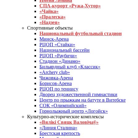
Имени Ленина
СПА-курорт «Ружа-Хутор»
«Чайка»
«Пралеска»
«Надзея»
Спортивные объекты
Национальный футбольный стадион
Минск-Арена
РЦОП «Стайки»
Национальный бассейн
РЦОП «Раубичи»
Стадион «Динамо»
Бильярдный клуб «Классик»
«Archery club»
Чижовка-Арена
Борисов-Арена
РЦОП по теннису
Дворец художественной гимнастики
Центр по прыжкам на батуте в Витебске
СОК «Олимпийский»
Горнолыжный центр «Логойск»
Культурно-исторические комплексы
«Вялікі Свяцк Валовічаў»
«Линия Сталина»
Брестская крепость