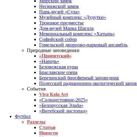
Мирский замок
Несвижский замок
Парк-музей «Сула»
Музейный комплекс «Дудутки»
Троицкое предместье
Дом-музей Марка Шагала
Мемориальный комплекс «Хатынь»
Софийский собор
Гомельский дворцово-парковый ансамбль
Природные заповедники
«Припятский»
«Нарочь»
Беловежская пуща
Браславские озера
Березинский биосферный заповедник
Полесский радиационно-экологический запо
События
Viva Kola Art
«Солнцестояние-2025»
«Белорусская Эльба»
«Витебский листопад»
Футбол
Разделы
Статьи
Новости