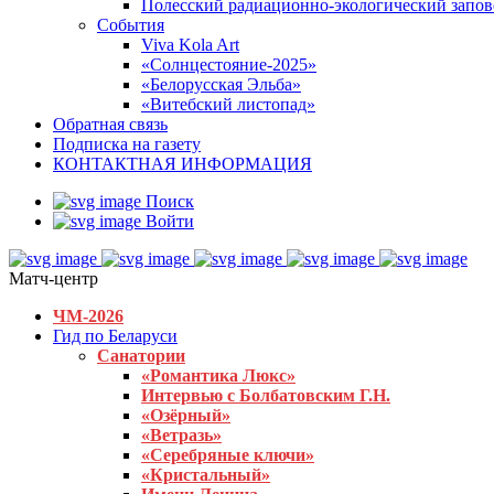
Полесский радиационно-экологический запо
События
Viva Kola Art
«Солнцестояние-2025»
«Белорусская Эльба»
«Витебский листопад»
Обратная связь
Подписка на газету
КОНТАКТНАЯ ИНФОРМАЦИЯ
Поиск
Войти
Матч-центр
ЧМ-2026
Гид по Беларуси
Санатории
«Романтика Люкс»
Интервью с Болбатовским Г.Н.
«Озёрный»
«Ветразь»
«Серебряные ключи»
«Кристальный»