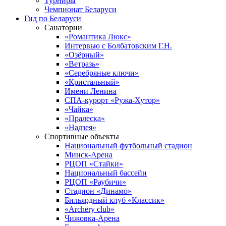
Турниры
Чемпионат Беларуси
Гид по Беларуси
Санатории
«Романтика Люкс»
Интервью с Болбатовским Г.Н.
«Озёрный»
«Ветразь»
«Серебряные ключи»
«Кристальный»
Имени Ленина
СПА-курорт «Ружа-Хутор»
«Чайка»
«Пралеска»
«Надзея»
Спортивные объекты
Национальный футбольный стадион
Минск-Арена
РЦОП «Стайки»
Национальный бассейн
РЦОП «Раубичи»
Стадион «Динамо»
Бильярдный клуб «Классик»
«Archery club»
Чижовка-Арена