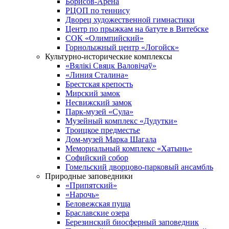
Борисов-Арена
РЦОП по теннису
Дворец художественной гимнастики
Центр по прыжкам на батуте в Витебске
СОК «Олимпийский»
Горнолыжный центр «Логойск»
Культурно-исторические комплексы
«Вялікі Свяцк Валовічаў»
«Линия Сталина»
Брестская крепость
Мирский замок
Несвижский замок
Парк-музей «Сула»
Музейный комплекс «Дудутки»
Троицкое предместье
Дом-музей Марка Шагала
Мемориальный комплекс «Хатынь»
Софийский собор
Гомельский дворцово-парковый ансамбль
Природные заповедники
«Припятский»
«Нарочь»
Беловежская пуща
Браславские озера
Березинский биосферный заповедник