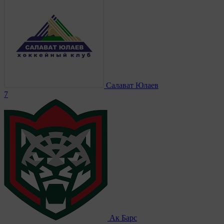
Салават Юлаев
7
Ак Барс