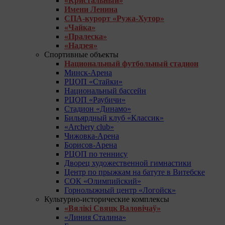
«Кристальный»
Имени Ленина
СПА-курорт «Ружа-Хутор»
«Чайка»
«Пралеска»
«Надзея»
Спортивные объекты
Национальный футбольный стадион
Минск-Арена
РЦОП «Стайки»
Национальный бассейн
РЦОП «Раубичи»
Стадион «Динамо»
Бильярдный клуб «Классик»
«Archery club»
Чижовка-Арена
Борисов-Арена
РЦОП по теннису
Дворец художественной гимнастики
Центр по прыжкам на батуте в Витебске
СОК «Олимпийский»
Горнолыжный центр «Логойск»
Культурно-исторические комплексы
«Вялікі Свяцк Валовічаў»
«Линия Сталина»