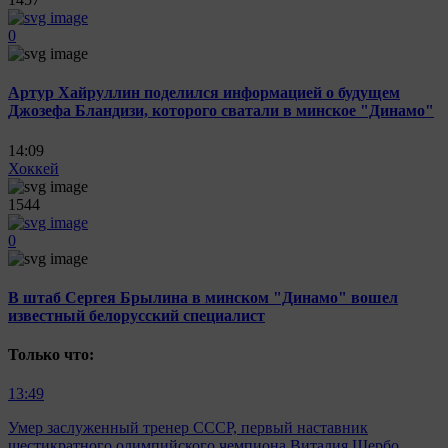
0
Артур Хайруллин поделился информацией о будущем
Джозефа Бландизи, которого сватали в минское "Динамо"
14:09
Хоккей
1544
0
В штаб Сергея Брылина в минском "Динамо" вошел
известный белорусский специалист
Только что:
13:49
Умер заслуженный тренер СССР, первый наставник
шестикратного олимпийского чемпиона Виталия Щербо