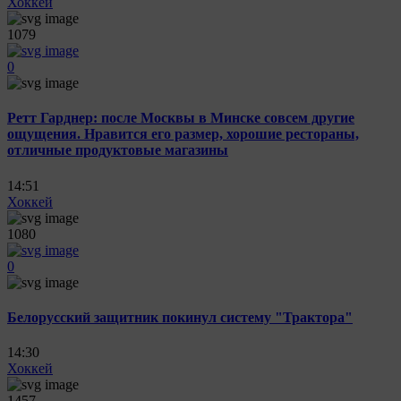
Хоккей
1079
0
Ретт Гарднер: после Москвы в Минске совсем другие
ощущения. Нравится его размер, хорошие рестораны,
отличные продуктовые магазины
14:51
Хоккей
1080
0
Белорусский защитник покинул систему "Трактора"
14:30
Хоккей
1457