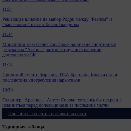
11:54
Решающее влияние на выбор Родри между "Реалом" и
"Барселоной" оказал Хосеп Гвардиола
11:34
Минспорта Казахстана сослалось на низкие спортивные
результаты "Астаны", комментируя прекращение
деятельности БК
11:18
Причиной смерти форварда НБА Брэндона Кларка стали
последствия употребления наркотиков
10:54
Голкипер "Арсенала" Артем Сороко: хотелось бы искренне
извиниться перед болельщиками за последние матчи
Прогнозы экспертов и ставки на спорт
Больше новостей
Турнирная таблица