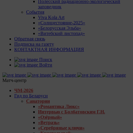
Полесский радиационно-экологический
заповедник
События
Viva Kola Art
«Солнцестояние-2025»
«Белорусская Эльба»
«Витебский листопад»
Обратная связь
Подписка на газету
КОНТАКТНАЯ ИНФОРМАЦИЯ
Поиск
Войти
Матч-центр
ЧМ-2026
Гид по Беларуси
Санатории
«Романтика Люкс»
Интервью с Болбатовским Г.Н.
«Озёрный»
«Ветразь»
«Серебряные ключи»