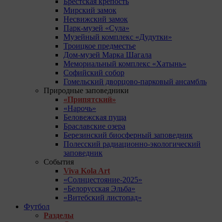
Брестская крепость
Мирский замок
Несвижский замок
Парк-музей «Сула»
Музейный комплекс «Дудутки»
Троицкое предместье
Дом-музей Марка Шагала
Мемориальный комплекс «Хатынь»
Софийский собор
Гомельский дворцово-парковый ансамбль
Природные заповедники
«Припятский»
«Нарочь»
Беловежская пуща
Браславские озера
Березинский биосферный заповедник
Полесский радиационно-экологический
заповедник
События
Viva Kola Art
«Солнцестояние-2025»
«Белорусская Эльба»
«Витебский листопад»
Футбол
Разделы