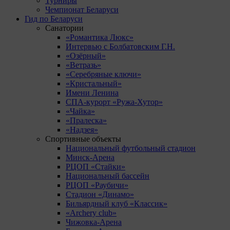
Турниры
Чемпионат Беларуси
Гид по Беларуси
Санатории
«Романтика Люкс»
Интервью с Болбатовским Г.Н.
«Озёрный»
«Ветразь»
«Серебряные ключи»
«Кристальный»
Имени Ленина
СПА-курорт «Ружа-Хутор»
«Чайка»
«Пралеска»
«Надзея»
Спортивные объекты
Национальный футбольный стадион
Минск-Арена
РЦОП «Стайки»
Национальный бассейн
РЦОП «Раубичи»
Стадион «Динамо»
Бильярдный клуб «Классик»
«Archery club»
Чижовка-Арена