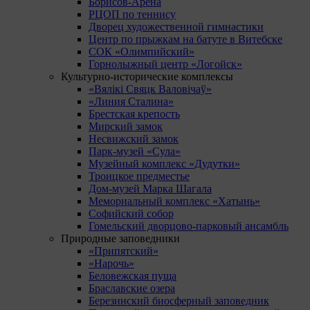
Борисов-Арена
РЦОП по теннису
Дворец художественной гимнастики
Центр по прыжкам на батуте в Витебске
СОК «Олимпийский»
Горнолыжный центр «Логойск»
Культурно-исторические комплексы
«Вялікі Свяцк Валовічаў»
«Линия Сталина»
Брестская крепость
Мирский замок
Несвижский замок
Парк-музей «Сула»
Музейный комплекс «Дудутки»
Троицкое предместье
Дом-музей Марка Шагала
Мемориальный комплекс «Хатынь»
Софийский собор
Гомельский дворцово-парковый ансамбль
Природные заповедники
«Припятский»
«Нарочь»
Беловежская пуща
Браславские озера
Березинский биосферный заповедник