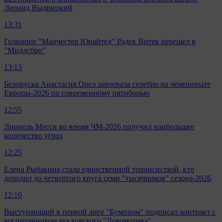
Леонид Выдрицкий
13:31
Голкипер "Манчестер Юнайтед" Радек Витек перешел в
"Мидлсбро"
13:13
Белоруска Анастасия Орел завоевала серебро на чемпионате
Европы-2026 по современному пятиборью
12:55
Лионель Месси во время ЧМ-2026 получил наибольшее
количество угроз
12:25
Елена Рыбакина стала единственной теннисисткой, кто
доходил до четвертого круга семи "тысячников" сезона-2026
12:10
Выступающий в первой лиге "Бумпром" подписал контракт с
воспитанником московского "Локомотива"