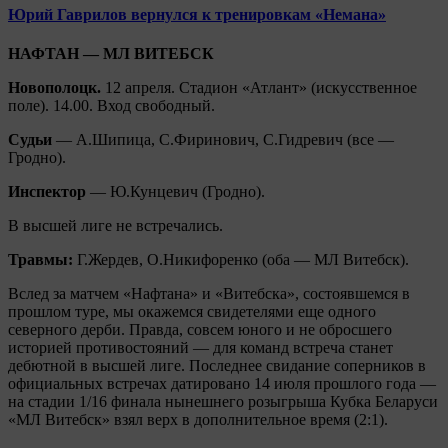
Юрий Гаврилов вернулся к тренировкам «Немана»
НАФТАН — МЛ ВИТЕБСК
Новополоцк.
12 апреля. Стадион «Атлант» (искусственное
поле). 14.00. Вход свободный.
Судьи
— А.Шипица, С.Фиринович, С.Гидревич (все —
Гродно).
Инспектор
— Ю.Кунцевич (Гродно).
В высшей лиге не встречались.
Травмы:
Г.Жердев, О.Никифоренко (оба — МЛ Витебск).
Вслед за матчем «Нафтана» и «Витебска», состоявшемся в
прошлом туре, мы окажемся свидетелями еще одного
северного дерби. Правда, совсем юного и не обросшего
историей противостояний — для команд встреча станет
дебютной в высшей лиге. Последнее свидание соперников в
официальных встречах датировано 14 июля прошлого года —
на стадии 1/16 финала нынешнего розыгрыша Кубка Беларуси
«МЛ Витебск» взял верх в дополнительное время (2:1).