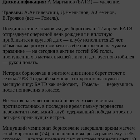
Дисквалификация:
А.Мартынов (БАТЭ) — удаление.
Травмы:
А.Антилевский, Д.Емельянов, А.Семенов,
Е.Трояков (все — Гомель).
Поединок станет знаковым для борисовчан. 12 апреля БАТЭ
отпразднует очередной день рождения и вплотную
приблизится к круглой дате — клубу исполнится 29 лет.
«Гомель» же рискует омрачить себе настроение на чужом
празднике — на сегодня в активе гостей 999 голов,
пропущенных в матчах высшей лиги, и до грустного юбилея
— рукой подать.
История борисовчан в элитном дивизионе берет отсчет с
сезона-1998. Тогда обе команды синхронно шагнули в
высшую лигу: БАТЭ как дебютант, «Гомель» — вернувшись
после понижения в классе.
Несмотря на существенный перевес хозяев в очных
противостояниях, в последнее время пальму первенства
перехватил гомельский клуб, одержавший победы в трех из
четырех предыдущих встреч.
Минувший чемпионат борисовчане завершили ярким матчем
со «Сморгонью» (7:4), в нынешнем же розыгрыше ведут себя
скромно — все три поединка с их участием принесли счет 1:0.