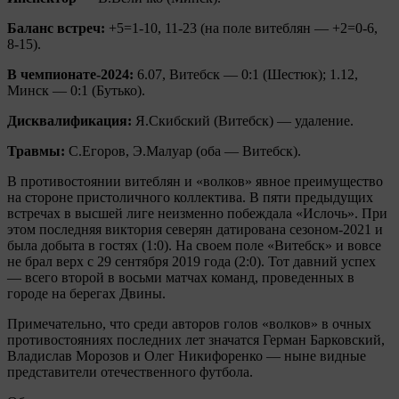
Баланс встреч:
+5=1-10, 11-23 (на поле витеблян — +2=0-6,
8-15).
В чемпионате-2024:
6.07, Витебск — 0:1 (Шестюк); 1.12,
Минск — 0:1 (Бутько).
Дисквалификация:
Я.Скибский (Витебск) — удаление.
Травмы:
С.Егоров, Э.Малуар (оба — Витебск).
В противостоянии витеблян и «волков» явное преимущество
на стороне пристоличного коллектива. В пяти предыдущих
встречах в высшей лиге неизменно побеждала «Ислочь». При
этом последняя виктория северян датирована сезоном-2021 и
была добыта в гостях (1:0). На своем поле «Витебск» и вовсе
не брал верх с 29 сентября 2019 года (2:0). Тот давний успех
— всего второй в восьми матчах команд, проведенных в
городе на берегах Двины.
Примечательно, что среди авторов голов «волков» в очных
противостояниях последних лет значатся Герман Барковский,
Владислав Морозов и Олег Никифоренко — ныне видные
представители отечественного футбола.