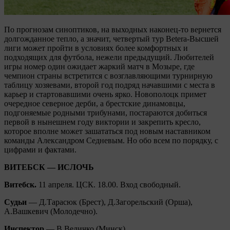
По прогнозам синоптиков, на выходных наконец-то вернется
долгожданное тепло, а значит, четвертый тур Betera-Высшей
лиги может пройти в условиях более комфортных и
подходящих для футбола, нежели предыдущий. Любителей
игры номер один ожидает жаркий матч в Мозыре, где
чемпион страны встретится с возглавляющими турнирную
таблицу хозяевами, второй год подряд начавшими с места в
карьер и стартовавшими очень ярко. Новополоцк примет
очередное северное дерби, а брестские динамовцы,
подгоняемые родными трибунами, постараются добиться
первой в нынешнем году виктории и закрепить кресло,
которое вполне может зашататься под новым наставником
команды Александром Седневым. Но обо всем по порядку, с
цифрами и фактами.
ВИТЕБСК — ИСЛОЧЬ
Витебск.
11 апреля. ЦСК. 18.00. Вход свободный.
Судьи
— Д.Тарасюк (Брест), Д.Загорельский (Орша),
А.Вашкевич (Молодечно).
Инспектор
— В.Величко (Минск).