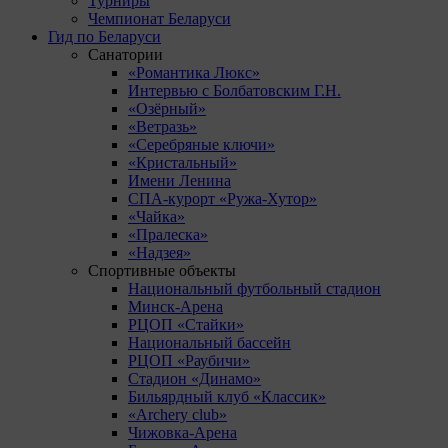
Турниры
Чемпионат Беларуси
Гид по Беларуси
Санатории
«Романтика Люкс»
Интервью с Болбатовским Г.Н.
«Озёрный»
«Ветразь»
«Серебряные ключи»
«Кристальный»
Имени Ленина
СПА-курорт «Ружа-Хутор»
«Чайка»
«Пралеска»
«Надзея»
Спортивные объекты
Национальный футбольный стадион
Минск-Арена
РЦОП «Стайки»
Национальный бассейн
РЦОП «Раубичи»
Стадион «Динамо»
Бильярдный клуб «Классик»
«Archery club»
Чижовка-Арена