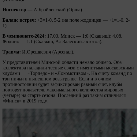
Инспектор
— А.Брайчевский (Орша).
Баланс встреч:
+3=1-0, 5-2 (на поле жодинцев — +1=1-0, 2-
1).
В чемпионате-2024:
17.03, Минск — 1:0 (Скавыш); 4.08,
Жодино — 1:1 (Скавыш; Ал.Залеский-автогол).
Травма:
И.Орешкевич (Арсенал).
У представителей Минской области немало общего. Оба
коллектива наладили тесные связи с именитыми московскими
клубами — «Торпедо» и «Локомотивом». На счету команд по
три ничьи в нынешнем розыгрыше. Если и в очном
противостоянии будет зафиксирован равный счет, клубы
повторят показатель максимального количества мировых
(четыре) на старте сезона. Последний раз таким отличился
«Минск» в 2019 году.