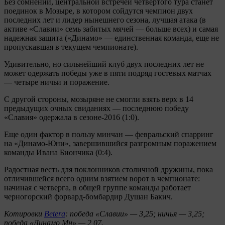
Без сомнений, центральной встречей четвертого тура станет
поединок в Мозыре, в котором сойдутся чемпион двух
последних лет и лидер нынешнего сезона, лучшая атака (в
активе «Славии» семь забитых мячей — больше всех) и самая
надежная защита («Динамо» — единственная команда, еще не
пропускавшая в текущем чемпионате).
Удивительно, но сильнейший клуб двух последних лет не
может одержать победы уже в пяти подряд гостевых матчах
— четыре ничьи и поражение.
С другой стороны, мозыряне не смогли взять верх в 14
предыдущих очных свиданиях — последнюю победу
«Славия» одержала в сезоне-2016 (1:0).
Еще один фактор в пользу минчан — февральский спарринг
на «Динамо-Юни», завершившийся разгромным поражением
команды Ивана Биончика (0:4).
Радостная весть для поклонников столичной дружины, пока
отличившейся всего одним взятием ворот в чемпионате:
начиная с четверга, в общей группе команды работает
черногорский форвард-бомбардир Душан Бакич.
Котировки
Betera
: победа «Славии» — 3,25; ничья — 3,25;
победа «Динамо Мн» — 2,07.