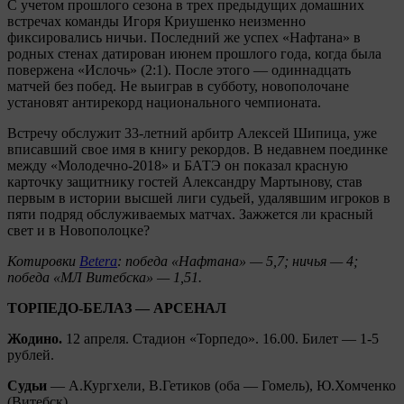
С учетом прошлого сезона в трех предыдущих домашних
встречах команды Игоря Криушенко неизменно
фиксировались ничьи. Последний же успех «Нафтана» в
родных стенах датирован июнем прошлого года, когда была
повержена «Ислочь» (2:1). После этого — одиннадцать
матчей без побед. Не выиграв в субботу, новополочане
установят антирекорд национального чемпионата.
Встречу обслужит 33-летний арбитр Алексей Шипица, уже
вписавший свое имя в книгу рекордов. В недавнем поединке
между «Молодечно-2018» и БАТЭ он показал красную
карточку защитнику гостей Александру Мартынову, став
первым в истории высшей лиги судьей, удалявшим игроков в
пяти подряд обслуживаемых матчах. Зажжется ли красный
свет и в Новополоцке?
Котировки
Betera
: победа «Нафтана» — 5,7; ничья — 4;
победа «МЛ Витебска» — 1,51.
ТОРПЕДО-БЕЛАЗ — АРСЕНАЛ
Жодино.
12 апреля. Стадион «Торпедо». 16.00. Билет — 1-5
рублей.
Судьи
— А.Кургхели, В.Гетиков (оба — Гомель), Ю.Хомченко
(Витебск).