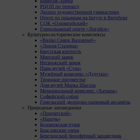
Борисов-Арена
РЦОП по теннису
Дворец художественной гимнастики
Центр по прыжкам на батуте в Витебске
СОК «Олимпийский»
Горнолыжный центр «Логойск»
Культурно-исторические комплексы
«Вялікі Свяцк Валовічаў»
«Линия Сталина»
Брестская крепость
Мирский замок
Несвижский замок
Парк-музей «Сула»
Музейный комплекс «Дудутки»
Троицкое предместье
Дом-музей Марка Шагала
Мемориальный комплекс «Хатынь»
Софийский собор
Гомельский дворцово-парковый ансамбль
Природные заповедники
«Припятский»
«Нарочь»
Беловежская пуща
Браславские озера
Березинский биосферный заповедник