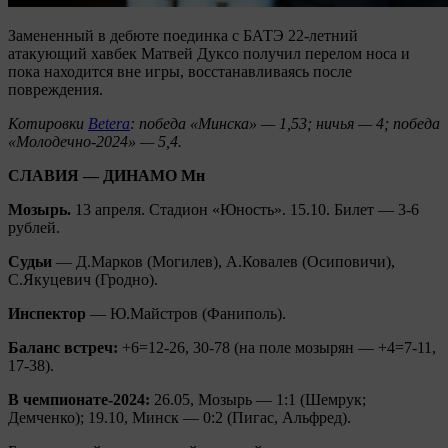
Замененный в дебюте поединка с БАТЭ 22-летний
атакующий хавбек Матвей Дуксо получил перелом носа и
пока находится вне игры, восстанавливаясь после
повреждения.
Котировки
Betera
: победа «Минска» — 1,53; ничья — 4; победа
«Молодечно-2024» — 5,4.
СЛАВИЯ — ДИНАМО Мн
Мозырь.
13 апреля. Стадион «Юность». 15.10. Билет — 3-6
рублей.
Судьи
— Д.Марков (Могилев), А.Ковалев (Осиповичи),
С.Якуцевич (Гродно).
Инспектор
— Ю.Майстров (Фаниполь).
Баланс встреч:
+6=12-26, 30-78 (на поле мозырян — +4=7-11,
17-38).
В чемпионате-2024:
26.05, Мозырь — 1:1 (Шемрук;
Демченко); 19.10, Минск — 0:2 (Пигас, Альфред).