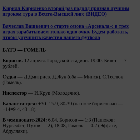
Кирилл Кириленко второй раз подряд признан лучшим
игроком тура в Betera-Высшей лиге (ВИДЕО)
Вячеслав Вашкевич о старте сезона «Арсенала»: в трех
играх зарабатываем только одно очко. Будем работать,
чтобы улучшить качество нашего футбола
БАТЭ — ГОМЕЛЬ
Борисов.
12 апреля. Городской стадион. 19.00. Билет — 7
рублей.
Судьи
— Д.Дмитриев, Д.Жук (оба — Минск), С.Теслюк
(Гомель).
Инспектор
— И.Крук (Молодечно).
Баланс встреч:
+30=15-9, 80-39 (на поле борисовчан —
+14=9-4, 43-18).
В чемпионате-2024:
6.04, Борисов — 1:3 (Панюков;
Нурымбет, Пухов — 2); 18.08, Гомель — 0:2 (Эффаге,
Абдуллахи).