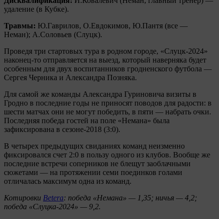
Дисквалификация:
И.Ковалевич (Неман, главный тренер) —
удаление (в Кубке).
Травмы:
Ю.Гаврилов, О.Евдокимов, Ю.Пантя (все —
Неман); А.Соловьев (Слуцк).
Проведя три стартовых тура в родном городе, «Слуцк-2024»
наконец-то отправляется на выезд, который наверняка будет
особенным для двух воспитанников гродненского футбола —
Сергея Черника и Александра Позняка.
Для самой же команды Александра Гуриновича визиты в
Гродно в последние годы не приносят поводов для радости: в
шести матчах они не могут победить, в пяти — набрать очки.
Последняя победа гостей на поле «Немана» была
зафиксирована в сезоне-2018 (3:0).
В четырех предыдущих свиданиях команд неизменно
фиксировался счет 2:0 в пользу одного из клубов. Вообще же
последние встречи соперников не блещут заоблачными
сюжетами — на протяжении семи поединков голами
отличалась максимум одна из команд.
Котировки
Betera
: победа «Немана» — 1,35; ничья — 4,2;
победа «Слуцка-2024» — 9,2.