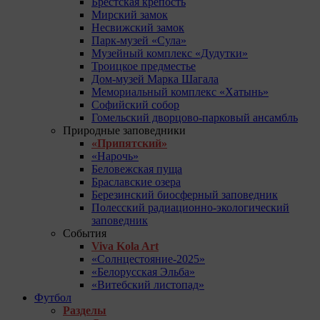
Брестская крепость
Мирский замок
Несвижский замок
Парк-музей «Сула»
Музейный комплекс «Дудутки»
Троицкое предместье
Дом-музей Марка Шагала
Мемориальный комплекс «Хатынь»
Софийский собор
Гомельский дворцово-парковый ансамбль
Природные заповедники
«Припятский»
«Нарочь»
Беловежская пуща
Браславские озера
Березинский биосферный заповедник
Полесский радиационно-экологический
заповедник
События
Viva Kola Art
«Солнцестояние-2025»
«Белорусская Эльба»
«Витебский листопад»
Футбол
Разделы