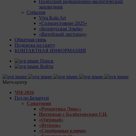
Полесский радиационно-экологический
заповедник
События
Viva Kola Art
«Солнцестояние-2025»
«Белорусская Эльба»
«Витебский листопад»
Обратная связь
Подписка на газету
КОНТАКТНАЯ ИНФОРМАЦИЯ
Поиск
Войти
Матч-центр
ЧМ-2026
Гид по Беларуси
Санатории
«Романтика Люкс»
Интервью с Болбатовским Г.Н.
«Озёрный»
«Ветразь»
«Серебряные ключи»