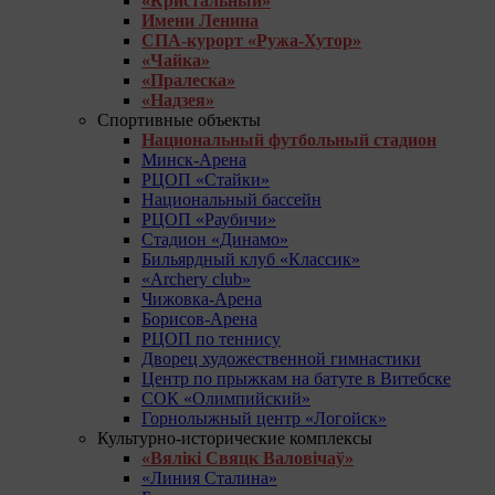
«Кристальный»
Имени Ленина
СПА-курорт «Ружа-Хутор»
«Чайка»
«Пралеска»
«Надзея»
Спортивные объекты
Национальный футбольный стадион
Минск-Арена
РЦОП «Стайки»
Национальный бассейн
РЦОП «Раубичи»
Стадион «Динамо»
Бильярдный клуб «Классик»
«Archery club»
Чижовка-Арена
Борисов-Арена
РЦОП по теннису
Дворец художественной гимнастики
Центр по прыжкам на батуте в Витебске
СОК «Олимпийский»
Горнолыжный центр «Логойск»
Культурно-исторические комплексы
«Вялікі Свяцк Валовічаў»
«Линия Сталина»