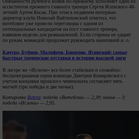
Обязанности рулевого хозяев по-прежнему исполняет один из
ассистентов прежнего главного тренера Сергея Ясинского 48-
летний Артем Косак. При этом в недавнем интервью
директор клуба Николай Вайтюховский отметил, что
витебляне уже провели переговоры с одним из
потенциальных кандидатов на пост главного тренера,
взявшим неделю для размышлений. Если стороны не ударят
по рукам, командой продолжит руководить нынешний и. о.
Качуро, Бубнов, Малофеев, Биончик, Ясинский: самые
быстрые тренерские отставки в истории высшей лиги
В лагере же «Ислочи» все более стабильно и спокойно:
беспроигрышная серия команды Дмитрия Комаровского с
учетом концовки прошлого чемпионата составляет пять
матчей (три победы и две ничьи).
Котировки
Betera
: победа «Витебска» — 2,39; ничья — 3;
победа «Ислочи» — 2,95.