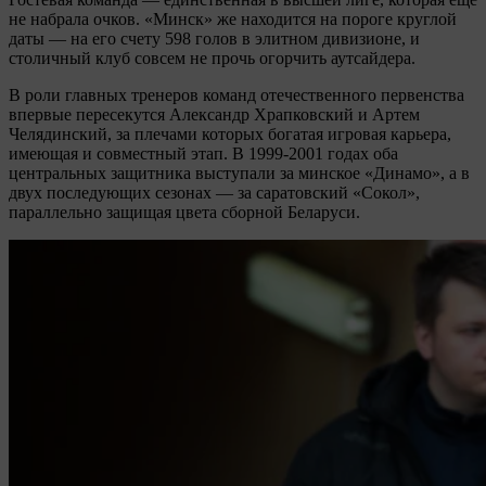
не набрала очков. «Минск» же находится на пороге круглой
даты — на его счету 598 голов в элитном дивизионе, и
столичный клуб совсем не прочь огорчить аутсайдера.
В роли главных тренеров команд отечественного первенства
впервые пересекутся Александр Храпковский и Артем
Челядинский, за плечами которых богатая игровая карьера,
имеющая и совместный этап. В 1999-2001 годах оба
центральных защитника выступали за минское «Динамо», а в
двух последующих сезонах — за саратовский «Сокол»,
параллельно защищая цвета сборной Беларуси.