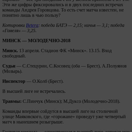
Эти же цифры фиксировались и в двух последних встречах
команды Андрея Горовцова. То есть счет матча известен, не
понятно лишь в чью пользу?
Котировки
Betera
: победа БАТЭ — 2,15; ничья — 3,1; победа
«Гомеля» — 3,25.
МИНСК — МОЛОДЕЧНО-2018
Минск.
13 апреля. Стадион ФК «Минск». 13.15. Вход
свободный.
Судьи
— С.Стецурин, С.Косовец (оба — Брест), А.Полуянов
(Мозырь).
Инспектор
— О.Колб (Брест).
В высшей лиге не встречались.
Травмы:
С.Пинчук (Минск); М.Дуксо (Молодечно-2018).
Команды впервые сойдутся в высшей лиге на столичной
улице Маяковского, где «горожане» проведут уже четвертый
матч в нынешнем розыгрыше.
Гостевая команда — единственная в высшей лиге, которая еще