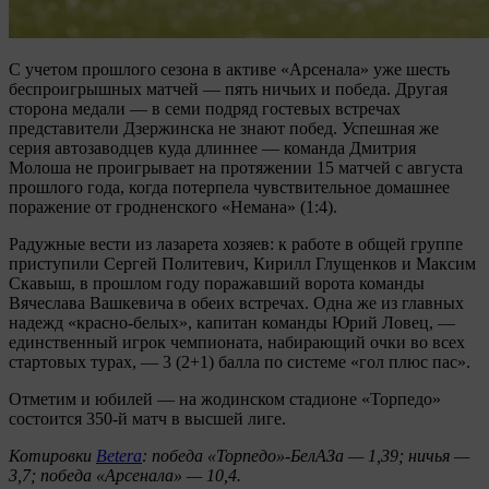
С учетом прошлого сезона в активе «Арсенала» уже шесть
беспроигрышных матчей — пять ничьих и победа. Другая
сторона медали — в семи подряд гостевых встречах
представители Дзержинска не знают побед. Успешная же
серия автозаводцев куда длиннее — команда Дмитрия
Молоша не проигрывает на протяжении 15 матчей с августа
прошлого года, когда потерпела чувствительное домашнее
поражение от гродненского «Немана» (1:4).
Радужные вести из лазарета хозяев: к работе в общей группе
приступили Сергей Политевич, Кирилл Глущенков и Максим
Скавыш, в прошлом году поражавший ворота команды
Вячеслава Вашкевича в обеих встречах. Одна же из главных
надежд «красно-белых», капитан команды Юрий Ловец, —
единственный игрок чемпионата, набирающий очки во всех
стартовых турах, — 3 (2+1) балла по системе «гол плюс пас».
Отметим и юбилей — на жодинском стадионе «Торпедо»
состоится 350-й матч в высшей лиге.
Котировки
Betera
: победа «Торпедо»-БелАЗа — 1,39; ничья —
3,7; победа «Арсенала» — 10,4.