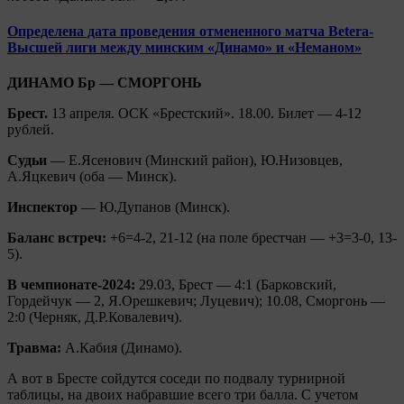
Определена дата проведения отмененного матча Betera-
Высшей лиги между минским «Динамо» и «Неманом»
ДИНАМО Бр — СМОРГОНЬ
Брест.
13 апреля. ОСК «Брестский». 18.00. Билет — 4-12
рублей.
Судьи
— Е.Ясенович (Минский район), Ю.Низовцев,
А.Яцкевич (оба — Минск).
Инспектор
— Ю.Дупанов (Минск).
Баланс встреч:
+6=4-2, 21-12 (на поле брестчан — +3=3-0, 13-
5).
В чемпионате-2024:
29.03, Брест — 4:1 (Барковский,
Гордейчук — 2, Я.Орешкевич; Луцевич); 10.08, Сморгонь —
2:0 (Черняк, Д.Р.Ковалевич).
Травма:
А.Кабия (Динамо).
А вот в Бресте сойдутся соседи по подвалу турнирной
таблицы, на двоих набравшие всего три балла. С учетом