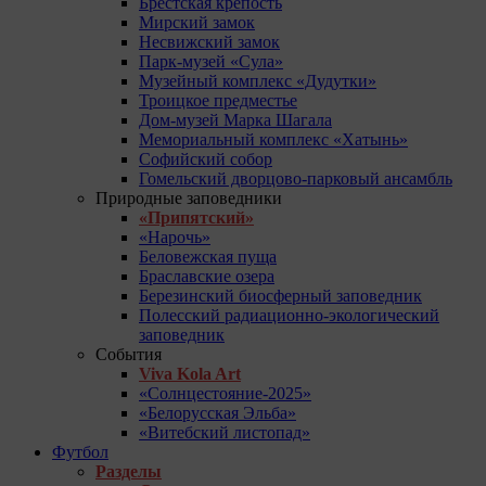
Брестская крепость
Мирский замок
Несвижский замок
Парк-музей «Сула»
Музейный комплекс «Дудутки»
Троицкое предместье
Дом-музей Марка Шагала
Мемориальный комплекс «Хатынь»
Софийский собор
Гомельский дворцово-парковый ансамбль
Природные заповедники
«Припятский»
«Нарочь»
Беловежская пуща
Браславские озера
Березинский биосферный заповедник
Полесский радиационно-экологический
заповедник
События
Viva Kola Art
«Солнцестояние-2025»
«Белорусская Эльба»
«Витебский листопад»
Футбол
Разделы