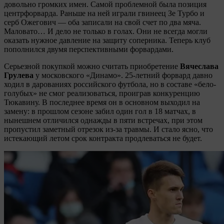
довольно громких имен. Самой проблемной была позиция
центрфорварда. Раньше на ней играли гвинеец Зе Турбо и
серб Ожегович — оба записали на свой счет по два мяча.
Маловато… И дело не только в голах. Они не всегда могли
оказать нужное давление на защиту соперника. Теперь клуб
пополнился двумя перспективными форвардами.
Серьезной покупкой можно считать приобретение
Вячеслава
Грулева
у московского «Динамо». 25-летний форвард давно
ходил в дарованиях российского футбола, но в составе «бело-
голубых» не смог реализоваться, проиграв конкуренцию
Тюкавину. В последнее время он в основном выходил на
замену: в прошлом сезоне забил один гол в 18 матчах, в
нынешнем отличился однажды в пяти встречах, при этом
пропустил заметный отрезок из-за травмы. И стало ясно, что
истекающий летом срок контракта продлеваться не будет.