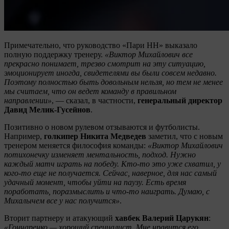
Примечательно, что руководство «Пари НН» выказало
полную поддержку тренеру.
«Виктор Михайлович все
прекрасно понимает, трезво смотрит на эту ситуацию,
эмоционирует иногда, свидетелями вы были совсем недавно.
Поэтому полностью быть довольным нельзя, но тем не менее
мы считаем, что он ведет команду в правильном
направлении»
, — сказал, в частности,
генеральный директор
Давид Мелик-Гусейнов
.
Позитивно о новом рулевом отзываются и футболисты.
Например,
голкипер Никита Медведев
заметил, что с новым
тренером меняется философия команды:
«Виктор Михайлович
потихонечку изменяет ментальность, подход. Нужно
каждый матч играть на победу. Кто-то это уже схватил, у
кого-то еще не получается. Сейчас, наверное, для нас самый
удачный момент, чтобы уйти на паузу. Есть время
поработать, поразмыслить и что-то наиграть. Думаю, с
Михалычем все у нас получится»
.
Вторит партнеру и атакующий
хавбек Валерий Царукян
:
«Гончаренко — хороший специалист. Мне нравится его