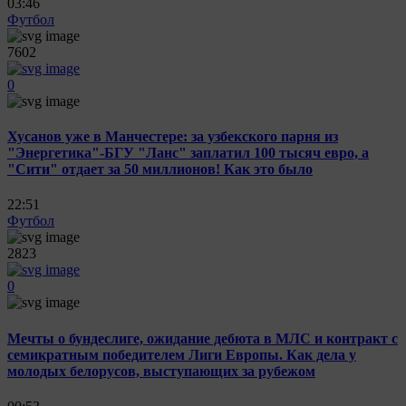
03:46
Футбол
7602
0
Хусанов уже в Манчестере: за узбекского парня из
"Энергетика"-БГУ "Ланс" заплатил 100 тысяч евро, а
"Сити" отдает за 50 миллионов! Как это было
22:51
Футбол
2823
0
Мечты о бундеслиге, ожидание дебюта в МЛС и контракт с
семикратным победителем Лиги Европы. Как дела у
молодых белорусов, выступающих за рубежом