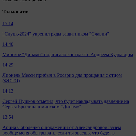
Только что:
15:14
"Слуцк-2024" укрепил ряды защитником "Славии"
14:40
Минское "Динамо" подписало контракт с Андреем Кудравцом
14:29
Лионель Месси прибыл в Росарио для прощания с отцом
(ФОТО)
14:13
Сергей Пушков отметил, что будет накладывать давление на
Сергея Брылина в минском "Динамо"
13:54
Арина Соболенко о поражении от Александровой: зачем
вообще меня обыгрывать, если ты знаешь, что будет в