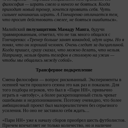
философия — играть смело и ничего не бояться. Когда
приходит новый тренер, хочется проявить себя. Чуть
сильнее начинаешь играть. А Гончаренко отличается тем,
что просит действовать смелее, не бояться ошибиться»
.
Малийский
полузащитник Мамаду Манга
, будучи
травмированным, отметил, что не так много общался с
Гончаренко:
«Тренер больше занят командой, идут игры. Но я
понял, что он хороший человек. Очень следит за дисциплиной.
Когда пришел, сразу сказал, что можно делать, что нельзя.
Например, нельзя брать телефон в столовую на ужин —
чтобы мы общались между собой»
.
Трансферное подкрепление
Смена философии — вопрос рискованный. Эксперименты в
осенней части прошлого сезона это как раз и показали. Для
того подбора игроков, что был в «Пари НН», привычно
играть в «автобус», а более раскрепощенный стиль чреват
ошибками и недопониманием. Поэтому очевидно, что более
амбициозный проект был малореалистичен без серьезного
усиления. Но оно не заставило себя ждать…
«Пари НН» уже к началу сборов приобрел шесть футболистов.
Причем впечатляет не только количество, но и наличие