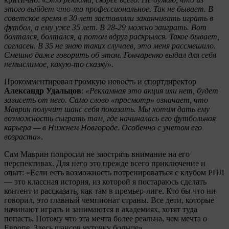
этого выйдет что-то профессиональное. Так не бывает. В
советское время в 30 лет заставляли заканчивать играть в
футбол, а ему уже 35 лет. В 28-29 можно заиграть. Вот
болтался, болтался, а потом вдруг раскрылся. Такое бывает,
согласен. В 35 не знаю таких случаев, это меня рассмешило.
Смешно даже говорить об этом. Гончаренко выдал для себя
немыслимое, какую-то сказку»
.
Прокомментировал громкую новость и спортдиректор
Александр Удальцов
:
«Рекламная это акция или нет, будет
зависеть от него. Само слово «просмотр» означает, что
Маврин получит шанс себя показать. Мы хотим дать ему
возможность сыграть там, где начиналась его футбольная
карьера — в Нижнем Новгороде. Особенно с учетом его
возраста»
.
Сам Маврин попросил не заострять внимание на его
перспективах. Для него это прежде всего приключение и
опыт: «Если есть возможность потренироваться с клубом РПЛ
— это классная история, из которой я постараюсь сделать
контент и рассказать, как там в премьер-лиге. Кто бы что ни
говорил, это главный чемпионат страны. Все дети, которые
начинают играть и занимаются в академиях, хотят туда
попасть. Потому что эта мечта более реальна, чем мечта о
Европе. Здесь шансов чуточку больше».