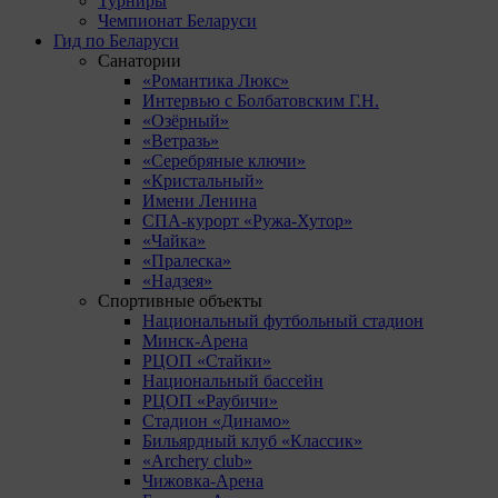
Турниры
Чемпионат Беларуси
Гид по Беларуси
Санатории
«Романтика Люкс»
Интервью с Болбатовским Г.Н.
«Озёрный»
«Ветразь»
«Серебряные ключи»
«Кристальный»
Имени Ленина
СПА-курорт «Ружа-Хутор»
«Чайка»
«Пралеска»
«Надзея»
Спортивные объекты
Национальный футбольный стадион
Минск-Арена
РЦОП «Стайки»
Национальный бассейн
РЦОП «Раубичи»
Стадион «Динамо»
Бильярдный клуб «Классик»
«Archery club»
Чижовка-Арена