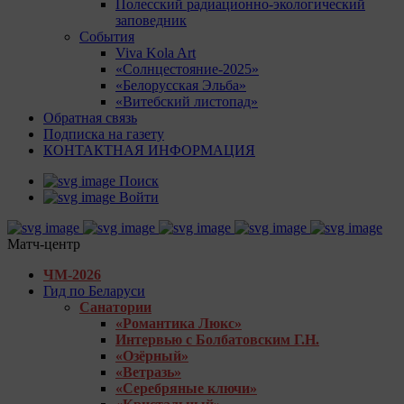
Полесский радиационно-экологический
заповедник
События
Viva Kola Art
«Солнцестояние-2025»
«Белорусская Эльба»
«Витебский листопад»
Обратная связь
Подписка на газету
КОНТАКТНАЯ ИНФОРМАЦИЯ
Поиск
Войти
Матч-центр
ЧМ-2026
Гид по Беларуси
Санатории
«Романтика Люкс»
Интервью с Болбатовским Г.Н.
«Озёрный»
«Ветразь»
«Серебряные ключи»