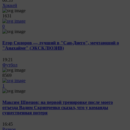
00:53
Хоккей
1631
0
Егор Сидоров — лучший в "Сан-Диего", мечтающий о
"Анахайме" (ЭКСКЛЮЗИВ)
19:21
Футбол
8569
1
Максим Швецов: на первой тренировке после моего
отъезда Вадим Скрипченко сказал, что у команды
существенная потеря
16:45
Разное