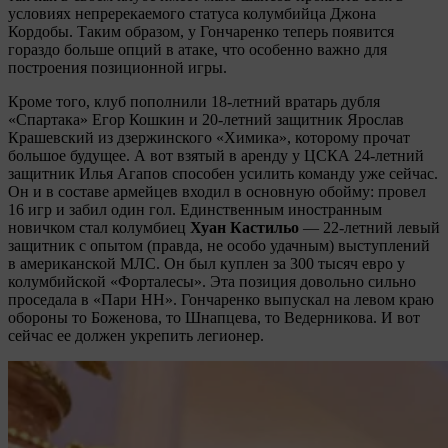
условиях непререкаемого статуса колумбийца Джона
Кордобы. Таким образом, у Гончаренко теперь появится
гораздо больше опций в атаке, что особенно важно для
построения позиционной игры.
Кроме того, клуб пополнили 18-летний вратарь дубля
«Спартака» Егор Кошкин и 20-летний защитник Ярослав
Крашевский из дзержинского «Химика», которому прочат
большое будущее. А вот взятый в аренду у ЦСКА 24-летний
защитник Илья Агапов способен усилить команду уже сейчас.
Он и в составе армейцев входил в основную обойму: провел
16 игр и забил один гол. Единственным иностранным
новичком стал колумбиец
Хуан Кастильо
— 22-летний левый
защитник с опытом (правда, не особо удачным) выступлений
в американской МЛС. Он был куплен за 300 тысяч евро у
колумбийской «Форталесы». Эта позиция довольно сильно
проседала в «Пари НН». Гончаренко выпускал на левом краю
обороны то Боженова, то Шнапцева, то Ведерникова. И вот
сейчас ее должен укрепить легионер.