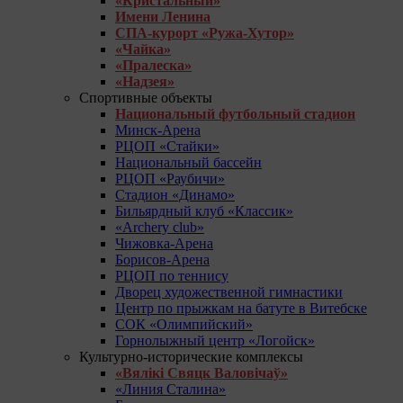
«Кристальный»
Имени Ленина
СПА-курорт «Ружа-Хутор»
«Чайка»
«Пралеска»
«Надзея»
Спортивные объекты
Национальный футбольный стадион
Минск-Арена
РЦОП «Стайки»
Национальный бассейн
РЦОП «Раубичи»
Стадион «Динамо»
Бильярдный клуб «Классик»
«Archery club»
Чижовка-Арена
Борисов-Арена
РЦОП по теннису
Дворец художественной гимнастики
Центр по прыжкам на батуте в Витебске
СОК «Олимпийский»
Горнолыжный центр «Логойск»
Культурно-исторические комплексы
«Вялікі Свяцк Валовічаў»
«Линия Сталина»