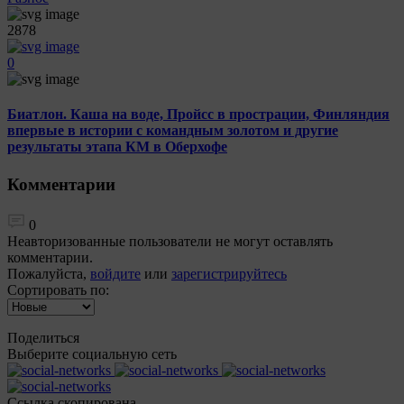
2878
0
Биатлон. Каша на воде, Пройсс в прострации, Финляндия
впервые в истории с командным золотом и другие
результаты этапа КМ в Оберхофе
Комментарии
0
Неавторизованные пользователи не могут оставлять
комментарии.
Пожалуйста,
войдите
или
зарегистрируйтесь
Сортировать по:
Поделиться
Выберите социальную сеть
Ccылка скопирована