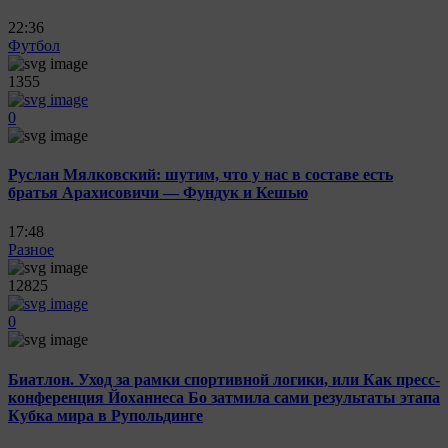
22:36
Футбол
1355
0
Руслан Мялковский: шутим, что у нас в составе есть
братья Арахисовичи — Фундук и Кешью
17:48
Разное
12825
0
Биатлон. Уход за рамки спортивной логики, или Как пресс-
конференция Йоханнеса Бо затмила сами результаты этапа
Кубка мира в Рупольдинге