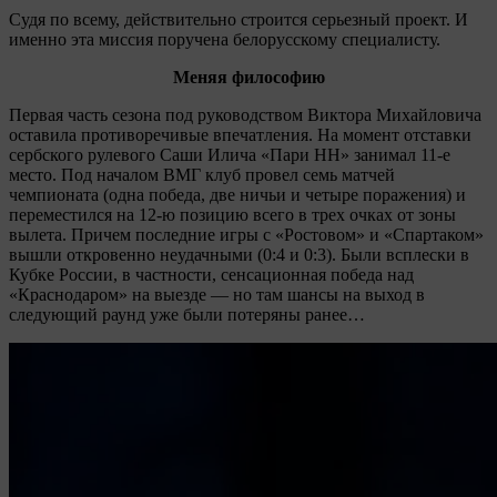
Судя по всему, действительно строится серьезный проект. И
именно эта миссия поручена белорусскому специалисту.
Меняя философию
Первая часть сезона под руководством Виктора Михайловича
оставила противоречивые впечатления. На момент отставки
сербского рулевого Саши Илича «Пари НН» занимал 11-е
место. Под началом ВМГ клуб провел семь матчей
чемпионата (одна победа, две ничьи и четыре поражения) и
переместился на 12-ю позицию всего в трех очках от зоны
вылета. Причем последние игры с «Ростовом» и «Спартаком»
вышли откровенно неудачными (0:4 и 0:3). Были всплески в
Кубке России, в частности, сенсационная победа над
«Краснодаром» на выезде — но там шансы на выход в
следующий раунд уже были потеряны ранее…