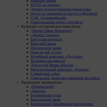
Борисов-Арена
РЦОП по теннису
Дворец художественной гимнастики
Центр по прыжкам на батуте в Витебске
СОК «Олимпийский»
Горнолыжный центр «Логойск»
Культурно-исторические комплексы
«Вялікі Свяцк Валовічаў»
«Линия Сталина»
Брестская крепость
Мирский замок
Несвижский замок
Парк-музей «Сула»
Музейный комплекс «Дудутки»
Троицкое предместье
Дом-музей Марка Шагала
Мемориальный комплекс «Хатынь»
Софийский собор
Гомельский дворцово-парковый ансамбль
Природные заповедники
«Припятский»
«Нарочь»
Беловежская пуща
Браславские озера
Березинский биосферный заповедник