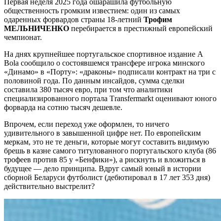
Первая неделя 2025 года ошарашила футбольную
общественность громким известием: один из самых
одаренных форвардов страны 18-летний
Трофим
МЕЛЬНИЧЕНКО
перебирается в престижный европейский
чемпионат.
На днях крупнейшее португальское спортивное издание A
Bola сообщило о состоявшемся трансфере игрока минского
«Динамо» в «Порту»: «драконы» подписали контракт на три с
половиной года. По данным инсайдов, сумма сделки
составила 380 тысяч евро, при том что аналитики
специализированного портала Тransfermarkt оценивают юного
форварда на сотню тысяч дешевле.
Впрочем, если переход уже оформлен, то ничего
удивительного в завышенной цифре нет. По европейским
меркам, это не те деньги, которые могут составить видимую
брешь в казне самого титулованного португальского клуба (86
трофеев против 85 у «Бенфики»), а рискнуть и вложиться в
будущее — дело принципа. Вдруг самый юный в истории
сборной Беларуси футболист (дебютировал в 17 лет 353 дня)
действительно выстрелит?