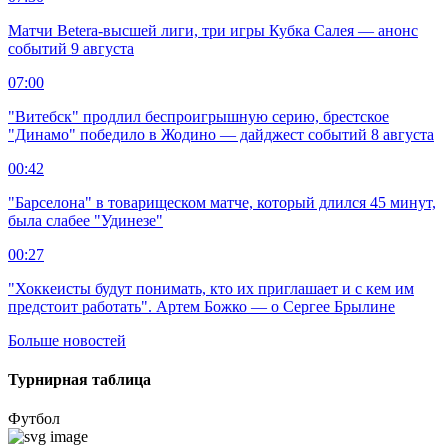
Матчи Beterа-высшей лиги, три игры Кубка Салея — анонс
событий 9 августа
07:00
"Витебск" продлил беспроигрышную серию, брестское
"Динамо" победило в Жодино — дайджест событий 8 августа
00:42
"Барселона" в товарищеском матче, который длился 45 минут,
была слабее "Удинезе"
00:27
"Хоккеисты будут понимать, кто их приглашает и с кем им
предстоит работать". Артем Божко — о Сергее Брылине
Больше новостей
Турнирная таблица
Футбол