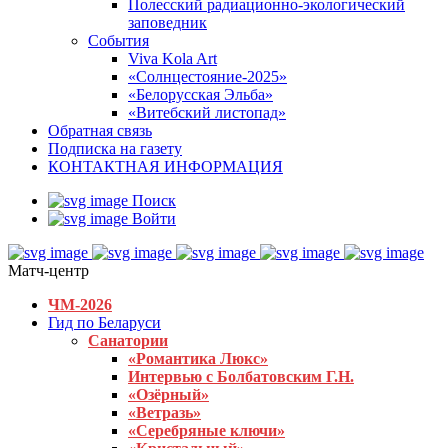
Полесский радиационно-экологический
заповедник
События
Viva Kola Art
«Солнцестояние-2025»
«Белорусская Эльба»
«Витебский листопад»
Обратная связь
Подписка на газету
КОНТАКТНАЯ ИНФОРМАЦИЯ
Поиск
Войти
Матч-центр
ЧМ-2026
Гид по Беларуси
Санатории
«Романтика Люкс»
Интервью с Болбатовским Г.Н.
«Озёрный»
«Ветразь»
«Серебряные ключи»