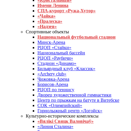
«Кристальный»
Имени Ленина
СПА-курорт «Ружа-Хутор»
«Чайка»
«Пралеска»
«Надзея»
Спортивные объекты
Национальный футбольный стадион
Минск-Арена
РЦОП «Стайки»
Национальный бассейн
РЦОП «Раубичи»
Стадион «Динамо»
Бильярдный клуб «Классик»
«Archery club»
Чижовка-Арена
Борисов-Арена
РЦОП по теннису
Дворец художественной гимнастики
Центр по прыжкам на батуте в Витебске
СОК «Олимпийский»
Горнолыжный центр «Логойск»
Культурно-исторические комплексы
«Вялікі Свяцк Валовічаў»
«Линия Сталина»