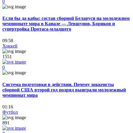
0
Если бы да кабы: состав сборной Беларуси на молодежном
чемпионате мира в Канаде — Левшунов, Бориков и
супертройка Протаса-младшего
09:58
Хоккей
1551
0
Система подготовки в действии. Почему хоккеисты
сборной США второй год подряд выиграли молодежный
чемпионат мира
01:16
Футбол
891