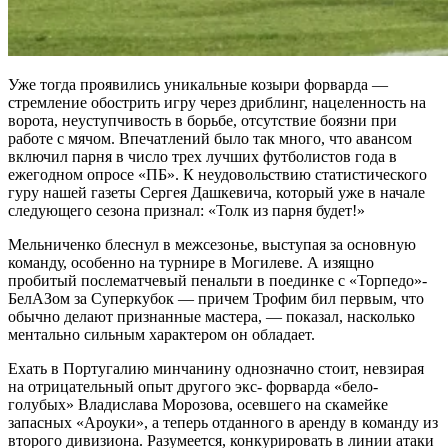
Уже тогда проявились уникальные козыри форварда —
стремление обострить игру через дриблинг, нацеленность на
ворота, неуступчивость в борьбе, отсутствие боязни при
работе с мячом. Впечатлений было так много, что авансом
включил парня в число трех лучших футболистов года в
ежегодном опросе «ПБ». К неудовольствию статистического
гуру нашей газеты Сергея Дашкевича, который уже в начале
следующего сезона признал: «Толк из парня будет!»
Мельниченко блеснул в межсезонье, выступая за основную
команду, особенно на турнире в Могилеве. А изящно
пробитый послематчевый пенальти в поединке с «Торпедо»-
БелАЗом за Суперкубок — причем Трофим бил первым, что
обычно делают признанные мастера, — показал, насколько
ментально сильным характером он обладает.
Ехать в Португалию минчанину однозначно стоит, невзирая
на отрицательный опыт другого экс- форварда «бело-
голубых» Владислава Морозова, осевшего на скамейке
запасных «Ароуки», а теперь отданного в аренду в команду из
второго дивизиона. Разумеется, конкурировать в линии атаки