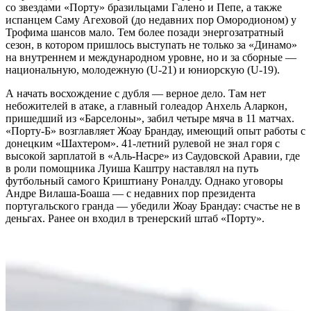
со звездами «Порту» бразильцами Галено и Пепе, а также
испанцем Саму Агеховой (до недавних пор Омородионом) у
Трофима шансов мало. Тем более позади энергозатратный
сезон, в котором пришлось выступать не только за «Динамо»
на внутреннем и международном уровне, но и за сборные —
национальную, молодежную (U-21) и юниорскую (U-19).
А начать восхождение с дубля — верное дело. Там нет
небожителей в атаке, а главный голеадор Анхель Аларкон,
пришедший из «Барселоны», забил четыре мяча в 11 матчах.
«Порту-Б» возглавляет Жоау Брандау, имеющий опыт работы с
донецким «Шахтером». 41-летний рулевой не знал горя с
высокой зарплатой в «Аль-Насре» из Саудовской Аравии, где
в роли помощника Луиша Каштру наставлял на путь
футбольный самого Криштиану Роналду. Однако уговоры
Андре Вилаша-Боаша — с недавних пор президента
португальского гранда — убедили Жоау Брандау: счастье не в
деньгах. Ранее он входил в тренерский штаб «Порту».