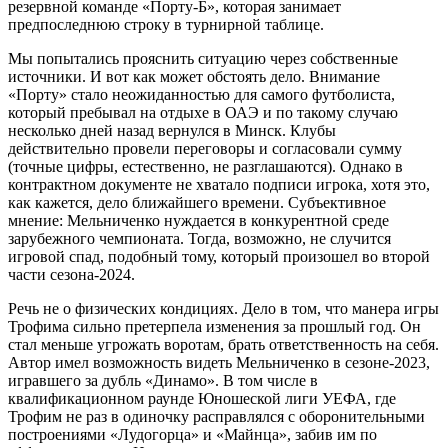
резервной команде «Порту-Б», которая занимает
предпоследнюю строку в турнирной таблице.
Мы попытались прояснить ситуацию через собственные
источники. И вот как может обстоять дело. Внимание
«Порту» стало неожиданностью для самого футболиста,
который пребывал на отдыхе в ОАЭ и по такому случаю
несколько дней назад вернулся в Минск. Клубы
действительно провели переговоры и согласовали сумму
(точные цифры, естественно, не разглашаются). Однако в
контрактном документе не хватало подписи игрока, хотя это,
как кажется, дело ближайшего времени. Субъективное
мнение: Мельниченко нуждается в конкурентной среде
зарубежного чемпионата. Тогда, возможно, не случится
игровой спад, подобный тому, который произошел во второй
части сезона-2024.
Речь не о физических кондициях. Дело в том, что манера игры
Трофима сильно претерпела изменения за прошлый год. Он
стал меньше угрожать воротам, брать ответственность на себя.
Автор имел возможность видеть Мельниченко в сезоне-2023,
игравшего за дубль «Динамо». В том числе в
квалификационном раунде Юношеской лиги УЕФА, где
Трофим не раз в одиночку расправлялся с оборонительными
построениями «Лудогорца» и «Майнца», забив им по