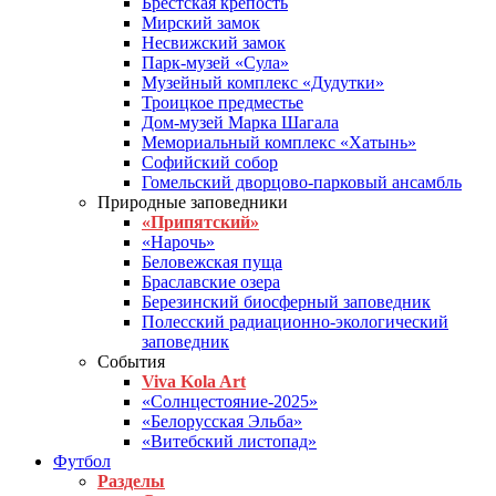
Брестская крепость
Мирский замок
Несвижский замок
Парк-музей «Сула»
Музейный комплекс «Дудутки»
Троицкое предместье
Дом-музей Марка Шагала
Мемориальный комплекс «Хатынь»
Софийский собор
Гомельский дворцово-парковый ансамбль
Природные заповедники
«Припятский»
«Нарочь»
Беловежская пуща
Браславские озера
Березинский биосферный заповедник
Полесский радиационно-экологический
заповедник
События
Viva Kola Art
«Солнцестояние-2025»
«Белорусская Эльба»
«Витебский листопад»
Футбол
Разделы