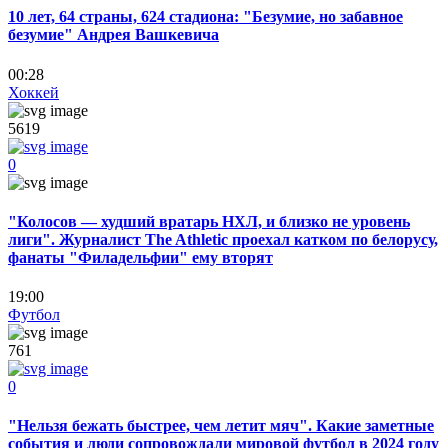
10 лет, 64 страны, 624 стадиона: "Безумие, но забавное
безумие" Андрея Вашкевича
00:28
Хоккей
5619
0
"Колосов — худший вратарь НХЛ, и близко не уровень
лиги". Журналист The Athletic проехал катком по белорусу,
фанаты "Филадельфии" ему вторят
19:00
Футбол
761
0
"Нельзя бежать быстрее, чем летит мяч". Какие заметные
события и люди сопровождали мировой футбол в 2024 году