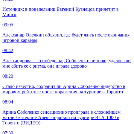
Источник: в понедельник Евгений Кузнецов прилетит в
Минск
09:05
Александр Овечкин объявил, где будет жить после окончания
игровой карьеры
08:42
Александрова — о победе над Соболенко: не знаю, удалось ли
мне сбить ее с ритма, она играла здорово
08:20
Стало известно, сохранит ли Арина Соболенко лидерство в
мировом рейтинге после поражения на турнире в Торонто
08:04
Арина Соболенко сенсационно проиграла в сложнейшем
матче Екатерине Александровой на турнире ВТА-1000 в
Торонто (ВИДЕО)
07:30