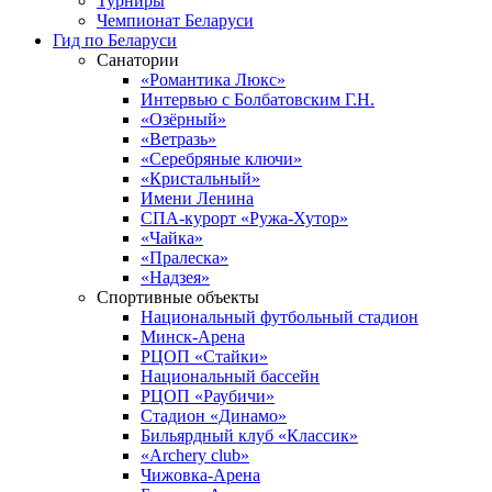
Турниры
Чемпионат Беларуси
Гид по Беларуси
Санатории
«Романтика Люкс»
Интервью с Болбатовским Г.Н.
«Озёрный»
«Ветразь»
«Серебряные ключи»
«Кристальный»
Имени Ленина
СПА-курорт «Ружа-Хутор»
«Чайка»
«Пралеска»
«Надзея»
Спортивные объекты
Национальный футбольный стадион
Минск-Арена
РЦОП «Стайки»
Национальный бассейн
РЦОП «Раубичи»
Стадион «Динамо»
Бильярдный клуб «Классик»
«Archery club»
Чижовка-Арена