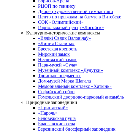
Борисов-Арена
РЦОП по теннису
Дворец художественной гимнастики
Центр по прыжкам на батуте в Витебске
СОК «Олимпийский»
Горнолыжный центр «Логойск»
Культурно-исторические комплексы
«Вялікі Свяцк Валовічаў»
«Линия Сталина»
Брестская крепость
Мирский замок
Несвижский замок
Парк-музей «Сула»
Музейный комплекс «Дудутки»
Троицкое предместье
Дом-музей Марка Шагала
Мемориальный комплекс «Хатынь»
Софийский собор
Гомельский дворцово-парковый ансамбль
Природные заповедники
«Припятский»
«Нарочь»
Беловежская пуща
Браславские озера
Березинский биосферный заповедник