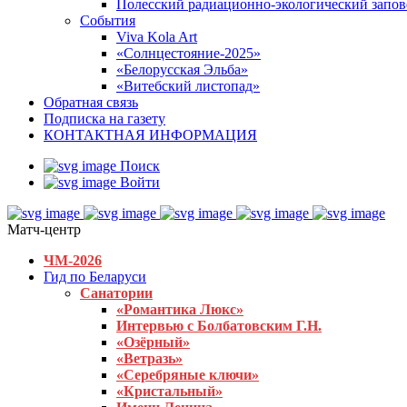
Полесский радиационно-экологический запо
События
Viva Kola Art
«Солнцестояние-2025»
«Белорусская Эльба»
«Витебский листопад»
Обратная связь
Подписка на газету
КОНТАКТНАЯ ИНФОРМАЦИЯ
Поиск
Войти
Матч-центр
ЧМ-2026
Гид по Беларуси
Санатории
«Романтика Люкс»
Интервью с Болбатовским Г.Н.
«Озёрный»
«Ветразь»
«Серебряные ключи»
«Кристальный»