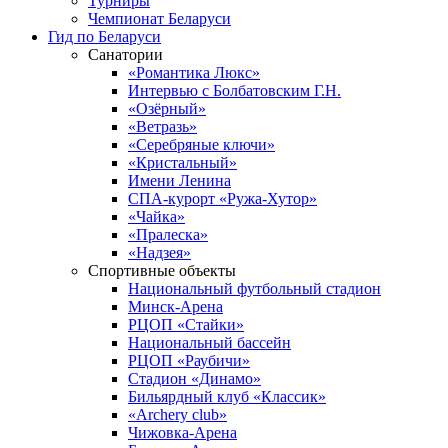
Турниры
Чемпионат Беларуси
Гид по Беларуси
Санатории
«Романтика Люкс»
Интервью с Болбатовским Г.Н.
«Озёрный»
«Ветразь»
«Серебряные ключи»
«Кристальный»
Имени Ленина
СПА-курорт «Ружа-Хутор»
«Чайка»
«Пралеска»
«Надзея»
Спортивные объекты
Национальный футбольный стадион
Минск-Арена
РЦОП «Стайки»
Национальный бассейн
РЦОП «Раубичи»
Стадион «Динамо»
Бильярдный клуб «Классик»
«Archery club»
Чижовка-Арена