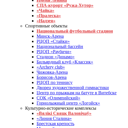
Имени Ленина
СПА-курорт «Ружа-Хутор»
«Чайка»
«Пралеска»
«Надзея»
Спортивные объекты
Национальный футбольный стадион
Минск-Арена
РЦОП «Стайки»
Национальный бассейн
РЦОП «Раубичи»
Стадион «Динамо»
Бильярдный клуб «Классик»
«Archery club»
Чижовка-Арена
Борисов-Арена
РЦОП по теннису
Дворец художественной гимнастики
Центр по прыжкам на батуте в Витебске
СОК «Олимпийский»
Горнолыжный центр «Логойск»
Культурно-исторические комплексы
«Вялікі Свяцк Валовічаў»
«Линия Сталина»
Брестская крепость