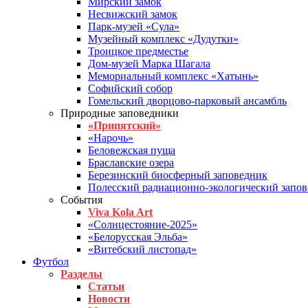
Мирский замок
Несвижский замок
Парк-музей «Сула»
Музейный комплекс «Дудутки»
Троицкое предместье
Дом-музей Марка Шагала
Мемориальный комплекс «Хатынь»
Софийский собор
Гомельский дворцово-парковый ансамбль
Природные заповедники
«Припятский»
«Нарочь»
Беловежская пуща
Браславские озера
Березинский биосферный заповедник
Полесский радиационно-экологический запо
События
Viva Kola Art
«Солнцестояние-2025»
«Белорусская Эльба»
«Витебский листопад»
Футбол
Разделы
Статьи
Новости