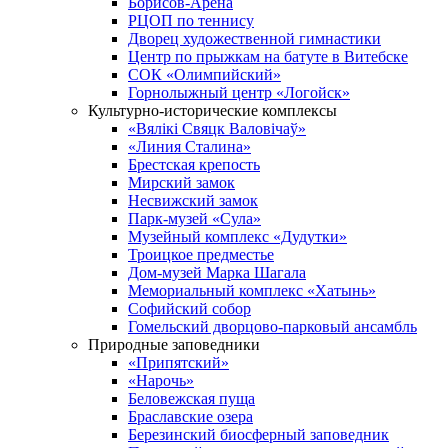
Борисов-Арена
РЦОП по теннису
Дворец художественной гимнастики
Центр по прыжкам на батуте в Витебске
СОК «Олимпийский»
Горнолыжный центр «Логойск»
Культурно-исторические комплексы
«Вялікі Свяцк Валовічаў»
«Линия Сталина»
Брестская крепость
Мирский замок
Несвижский замок
Парк-музей «Сула»
Музейный комплекс «Дудутки»
Троицкое предместье
Дом-музей Марка Шагала
Мемориальный комплекс «Хатынь»
Софийский собор
Гомельский дворцово-парковый ансамбль
Природные заповедники
«Припятский»
«Нарочь»
Беловежская пуща
Браславские озера
Березинский биосферный заповедник