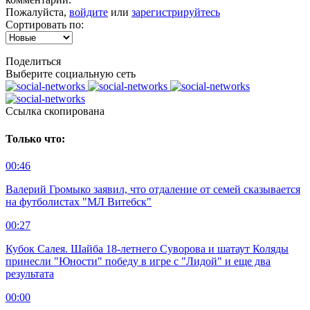
Пожалуйста,
войдите
или
зарегистрируйтесь
Сортировать по:
Поделиться
Выберите социальную сеть
Ccылка скопирована
Только что:
00:46
Валерий Громыко заявил, что отдаление от семей сказывается
на футболистах "МЛ Витебск"
00:27
Кубок Салея. Шайба 18-летнего Суворова и шатаут Коляды
принесли "Юности" победу в игре с "Лидой" и еще два
результата
00:00