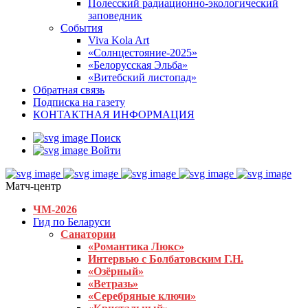
Полесский радиационно-экологический
заповедник
События
Viva Kola Art
«Солнцестояние-2025»
«Белорусская Эльба»
«Витебский листопад»
Обратная связь
Подписка на газету
КОНТАКТНАЯ ИНФОРМАЦИЯ
Поиск
Войти
Матч-центр
ЧМ-2026
Гид по Беларуси
Санатории
«Романтика Люкс»
Интервью с Болбатовским Г.Н.
«Озёрный»
«Ветразь»
«Серебряные ключи»