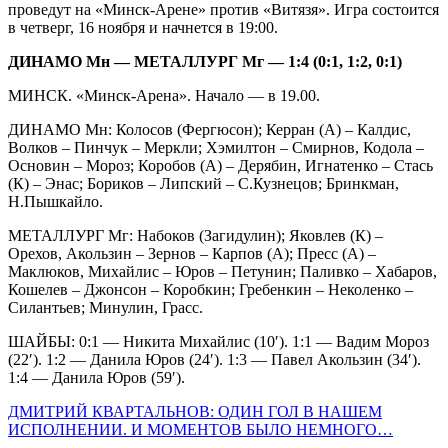
проведут на «Минск-Арене» против «Витязя». Игра состоится
в четверг, 16 ноября и начнется в 19:00.
ДИНАМО Мн — МЕТАЛЛУРГ Мг — 1:4 (0:1, 1:2, 0:1)
МИНСК. «Минск-Арена». Начало — в 19.00.
ДИНАМО Мн: Колосов (Фергюсон); Керран (А) – Калдис,
Волков – Пинчук – Меркли; Хэмилтон – Смирнов, Кодола –
Основин – Мороз; Коробов (А) – Дерябин, Игнатенко – Стась
(К) – Энас; Бориков – Липский – С.Кузнецов; Бринкман,
Н.Пышкайло.
МЕТАЛЛУРГ Мг: Набоков (Загидулин); Яковлев (К) –
Орехов, Акользин – Зернов – Карпов (А); Пресс (А) –
Маклюков, Михайлис – Юров – Петунин; Паливко – Хабаров,
Кошелев – Джонсон – Коробкин; Гребенкин – Неколенко –
Силантьев; Минулин, Грасс.
ШАЙБЫ: 0:1 — Никита Михайлис (10′). 1:1 — Вадим Мороз
(22′). 1:2 — Данила Юров (24′). 1:3 — Павел Акользин (34′).
1:4 — Данила Юров (59′).
ДМИТРИЙ КВАРТАЛЬНОВ: ОДИН ГОЛ В НАШЕМ
ИСПОЛНЕНИИ. И МОМЕНТОВ БЫЛО НЕМНОГО…