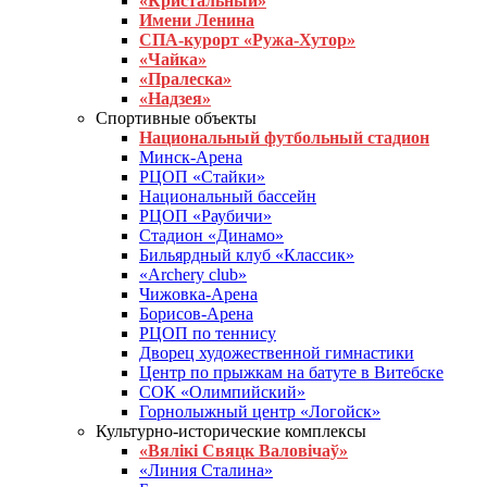
«Кристальный»
Имени Ленина
СПА-курорт «Ружа-Хутор»
«Чайка»
«Пралеска»
«Надзея»
Спортивные объекты
Национальный футбольный стадион
Минск-Арена
РЦОП «Стайки»
Национальный бассейн
РЦОП «Раубичи»
Стадион «Динамо»
Бильярдный клуб «Классик»
«Archery club»
Чижовка-Арена
Борисов-Арена
РЦОП по теннису
Дворец художественной гимнастики
Центр по прыжкам на батуте в Витебске
СОК «Олимпийский»
Горнолыжный центр «Логойск»
Культурно-исторические комплексы
«Вялікі Свяцк Валовічаў»
«Линия Сталина»