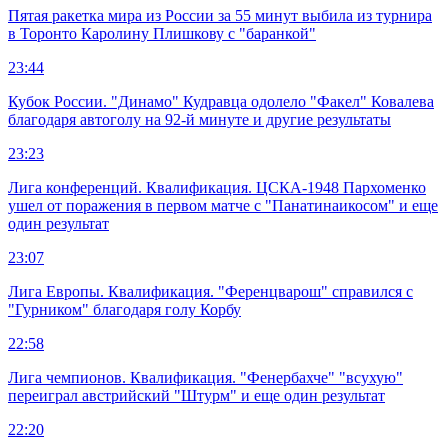
Пятая ракетка мира из России за 55 минут выбила из турнира
в Торонто Каролину Плишкову с "баранкой"
23:44
Кубок России. "Динамо" Кудравца одолело "Факел" Ковалева
благодаря автоголу на 92-й минуте и другие результаты
23:23
Лига конференций. Квалификация. ЦСКА-1948 Пархоменко
ушел от поражения в первом матче с "Панатинаикосом" и еще
один результат
23:07
Лига Европы. Квалификация. "Ференцварош" справился с
"Гурником" благодаря голу Корбу
22:58
Лига чемпионов. Квалификация. "Фенербахче" "всухую"
переиграл австрийский "Штурм" и еще один результат
22:20