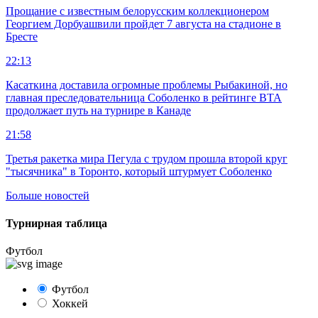
Прощание с известным белорусским коллекционером
Георгием Дорбуашвили пройдет 7 августа на стадионе в
Бресте
22:13
Касаткина доставила огромные проблемы Рыбакиной, но
главная преследовательница Соболенко в рейтинге ВТА
продолжает путь на турнире в Канаде
21:58
Третья ракетка мира Пегула с трудом прошла второй круг
"тысячника" в Торонто, который штурмует Соболенко
Больше новостей
Турнирная таблица
Футбол
Футбол
Хоккей