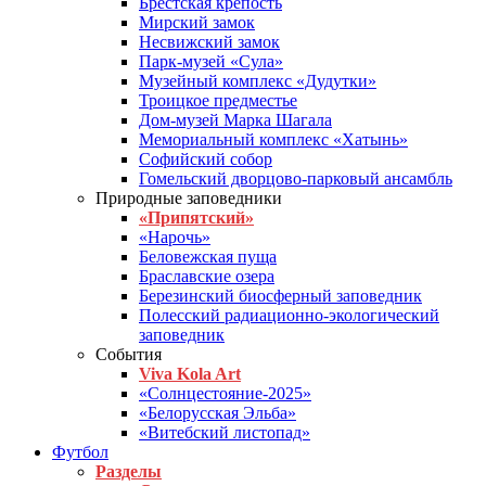
Брестская крепость
Мирский замок
Несвижский замок
Парк-музей «Сула»
Музейный комплекс «Дудутки»
Троицкое предместье
Дом-музей Марка Шагала
Мемориальный комплекс «Хатынь»
Софийский собор
Гомельский дворцово-парковый ансамбль
Природные заповедники
«Припятский»
«Нарочь»
Беловежская пуща
Браславские озера
Березинский биосферный заповедник
Полесский радиационно-экологический
заповедник
События
Viva Kola Art
«Солнцестояние-2025»
«Белорусская Эльба»
«Витебский листопад»
Футбол
Разделы