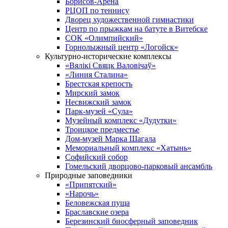
Борисов-Арена
РЦОП по теннису
Дворец художественной гимнастики
Центр по прыжкам на батуте в Витебске
СОК «Олимпийский»
Горнолыжный центр «Логойск»
Культурно-исторические комплексы
«Вялікі Свяцк Валовічаў»
«Линия Сталина»
Брестская крепость
Мирский замок
Несвижский замок
Парк-музей «Сула»
Музейный комплекс «Дудутки»
Троицкое предместье
Дом-музей Марка Шагала
Мемориальный комплекс «Хатынь»
Софийский собор
Гомельский дворцово-парковый ансамбль
Природные заповедники
«Припятский»
«Нарочь»
Беловежская пуща
Браславские озера
Березинский биосферный заповедник