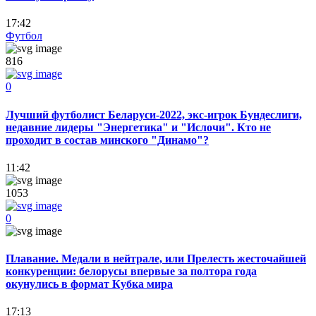
17:42
Футбол
816
0
Лучший футболист Беларуси-2022, экс-игрок Бундеслиги,
недавние лидеры "Энергетика" и "Ислочи". Кто не
проходит в состав минского "Динамо"?
11:42
1053
0
Плавание. Медали в нейтрале, или Прелесть жесточайшей
конкуренции: белорусы впервые за полтора года
окунулись в формат Кубка мира
17:13