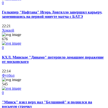
0
Голкипер "Нафтана" Игорь Довгялло завершил карьеру,
заменившись на первой минуте матча с БАТЭ
22:21
Хоккей
676
0
КХЛ. Минское "Динамо" потерпело домашнее поражение
от московского
22:14
Футбол
545
0
"Минск" взял верх над "Белшиной" и поднялся на
восьмую строчку