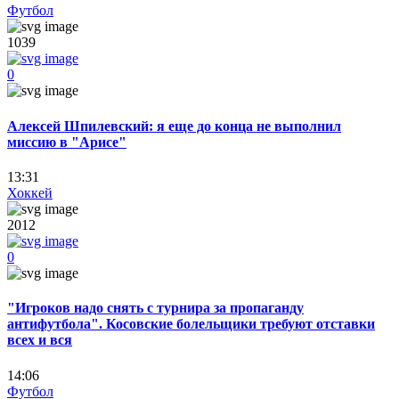
Футбол
1039
0
Алексей Шпилевский: я еще до конца не выполнил
миссию в "Арисе"
13:31
Хоккей
2012
0
"Игроков надо снять с турнира за пропаганду
антифутбола". Косовские болельщики требуют отставки
всех и вся
14:06
Футбол