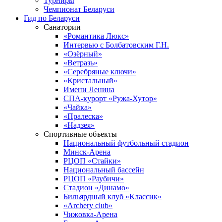
Турниры
Чемпионат Беларуси
Гид по Беларуси
Санатории
«Романтика Люкс»
Интервью с Болбатовским Г.Н.
«Озёрный»
«Ветразь»
«Серебряные ключи»
«Кристальный»
Имени Ленина
СПА-курорт «Ружа-Хутор»
«Чайка»
«Пралеска»
«Надзея»
Спортивные объекты
Национальный футбольный стадион
Минск-Арена
РЦОП «Стайки»
Национальный бассейн
РЦОП «Раубичи»
Стадион «Динамо»
Бильярдный клуб «Классик»
«Archery club»
Чижовка-Арена