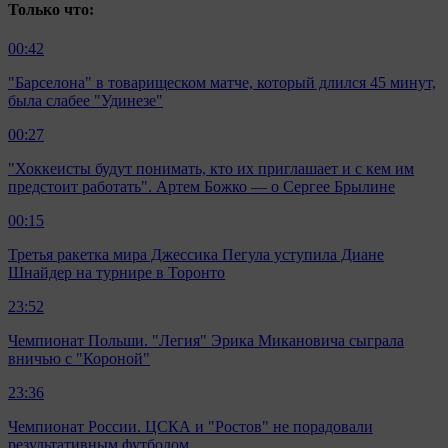
Только что:
00:42
"Барселона" в товарищеском матче, который длился 45 минут,
была слабее "Удинезе"
00:27
"Хоккеисты будут понимать, кто их приглашает и с кем им
предстоит работать". Артем Божко — о Сергее Брылине
00:15
Третья ракетка мира Джессика Пегула уступила Диане
Шнайдер на турнире в Торонто
23:52
Чемпионат Польши. "Легия" Эрика Микановича сыграла
вничью с "Короной"
23:36
Чемпионат России. ЦСКА и "Ростов" не порадовали
результативным футболом