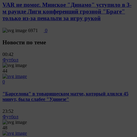
VAR не помог. Минское "Динамо" уступило в 3-
м раунде Лиги конференций грозной "Браге"
только из-за пенальти за игру рукой
6971
0
Новости по теме
00:42
Футбол
44
0
"Барселона" в товарищеском матче, который длился 45
минут, была слабее "Удинезе"
23:52
Футбол
48