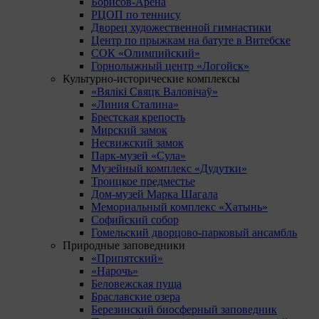
Борисов-Арена
РЦОП по теннису
Дворец художественной гимнастики
Центр по прыжкам на батуте в Витебске
СОК «Олимпийский»
Горнолыжный центр «Логойск»
Культурно-исторические комплексы
«Вялікі Свяцк Валовічаў»
«Линия Сталина»
Брестская крепость
Мирский замок
Несвижский замок
Парк-музей «Сула»
Музейный комплекс «Дудутки»
Троицкое предместье
Дом-музей Марка Шагала
Мемориальный комплекс «Хатынь»
Софийский собор
Гомельский дворцово-парковый ансамбль
Природные заповедники
«Припятский»
«Нарочь»
Беловежская пуща
Браславские озера
Березинский биосферный заповедник