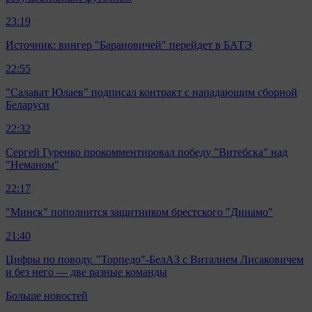
23:19
Источник: вингер "Барановичей" перейдет в БАТЭ
22:55
"Салават Юлаев" подписал контракт с нападающим сборной
Беларуси
22:32
Сергей Гуренко прокомментировал победу "Витебска" над
"Неманом"
22:17
"Минск" пополнится защитником брестского "Динамо"
21:40
Цифры по поводу. "Торпедо"-БелАЗ с Виталием Лисаковичем
и без него — две разные команды
Больше новостей