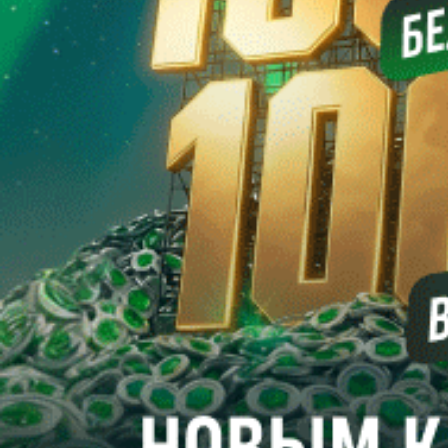
золоту в чемпионате страны и выигрышу Кубка. В коллекции
42-летнего специалиста, тренерский дебют которого состоялся
в марте 2022 года, четыре победы в первенстве и по две в
Кубке и Суперкубке Беларуси. Результаты впечатляют.
Корреспондент “ПБ” встретился с Александром Валерьевичем
в день выхода команды из отпуска и побеседовал о днях
минувших и планах на ближайшие месяцы.
Сергей СЕЛИВАНОВ
Хоккей. Кубок Салея. Августовское безумие
Позавчера, 2 августа, взял старт второй по значимости
официальный хоккейный турнир на внутреннем фронте. C
2013 года розыгрыш Кубка Беларуси носит имя
прославленного отечественного хоккеиста Руслана Салея, а