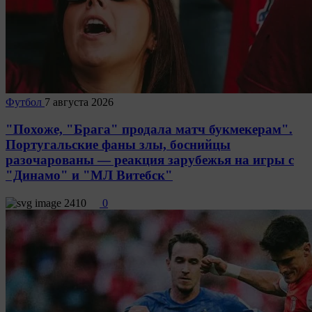
Футбол
7 августа 2026
"Похоже, "Брага" продала матч букмекерам".
Португальские фаны злы, боснийцы
разочарованы — реакция зарубежья на игры с
"Динамо" и "МЛ Витебск"
2410
0