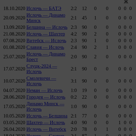
Ж
18.10.2020
Ислочь — БАТЭ
2:2
12
0
0
0
0
0
Ислочь — Динамо
20.09.2020
2:1
45
1
0
0
0
0
Минск
13.09.2020
Белшина — Ислочь
2:3
90
0
0
0
0
0
21.08.2020
Ислочь — Шахтер
4:2
90
2
0
0
0
0
07.08.2020
Витебск — Ислочь
2:3
90
1
0
0
0
0
01.08.2020
Славия — Ислочь
2:4
90
2
1
0
0
0
Ислочь — Динамо
25.07.2020
2:0
90
2
0
0
0
0
Брест
Слуцк-2024 —
17.07.2020
2:1
90
0
0
0
0
0
Ислочь
Смолевичи —
10.07.2020
3:1
90
0
0
0
0
0
Ислочь
04.07.2020
Неман — Ислочь
1:0
19
0
0
0
0
0
28.06.2020
Городея — Ислочь
0:2
22
0
0
0
0
0
Динамо Минск —
17.05.2020
1:0
90
0
0
0
0
0
Ислочь
10.05.2020
Ислочь — Белшина
2:1
77
0
0
0
0
0
03.05.2020
Шахтер — Ислочь
4:0
90
0
0
1
0
0
26.04.2020
Ислочь — Витебск
2:0
78
0
1
0
0
0
18.04.2020
Ислочь — Славия
2:1
87
1
0
0
0
0