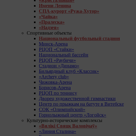
«Кристальный»
Имени Ленина
СПА-курорт «Ружа-Хутор»
«Чайка»
«Пралеска»
«Надзея»
Спортивные объекты
Национальный футбольный стадион
Минск-Арена
РЦОП «Стайки»
Национальный бассейн
РЦОП «Раубичи»
Стадион «Динамо»
Бильярдный клуб «Классик»
«Archery club»
Чижовка-Арена
Борисов-Арена
РЦОП по теннису
Дворец художественной гимнастики
Центр по прыжкам на батуте в Витебске
СОК «Олимпийский»
Горнолыжный центр «Логойск»
Культурно-исторические комплексы
«Вялікі Свяцк Валовічаў»
«Линия Сталина»