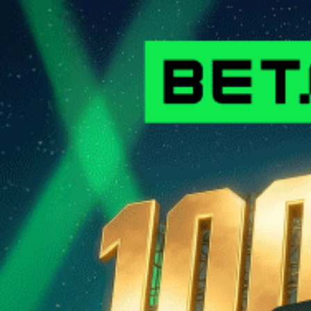
Во время открытого до девятого августа трансферного окна в
Betera-высшей лиге уже совершено немало взаимовыгодных
сделок, но особняком выглядит возвращение в Могилев
Кирилла Цепенкова. Один из наиболее одаренных
футболистов Беларуси, рожденных в XXI веке, вернулся в
альма-матер, где старательно постигал футбольное искусство
в специализированной школе “Днепра”.
Александр КАНАНОВИЧ
Футзал. Александр Чибисов. Нахожусь в своей команде
Лучшим футзальным тренером Беларуси третий раз был
признан Александр ЧИБИСОВ — он привел “Столицу” к