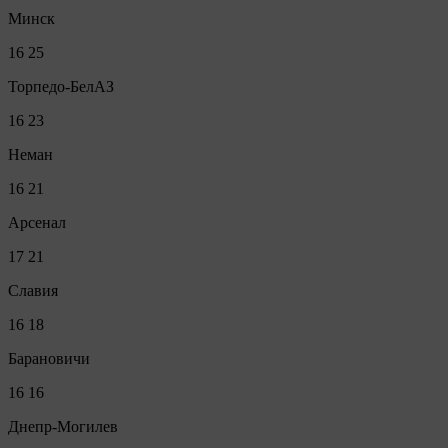
Минск
16
25
Торпедо-БелАЗ
16
23
Неман
16
21
Арсенал
17
21
Славия
16
18
Барановичи
16
16
Днепр-Могилев