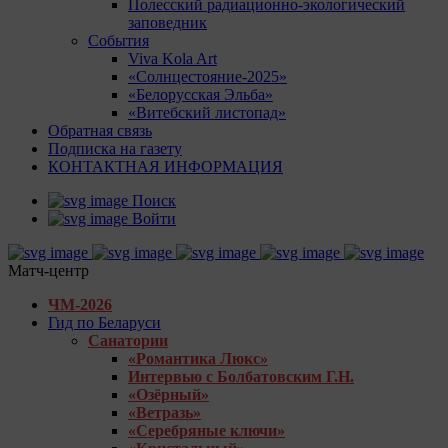
Полесский радиационно-экологический
заповедник
События
Viva Kola Art
«Солнцестояние-2025»
«Белорусская Эльба»
«Витебский листопад»
Обратная связь
Подписка на газету
КОНТАКТНАЯ ИНФОРМАЦИЯ
Поиск
Войти
Матч-центр
ЧМ-2026
Гид по Беларуси
Санатории
«Романтика Люкс»
Интервью с Болбатовским Г.Н.
«Озёрный»
«Ветразь»
«Серебряные ключи»