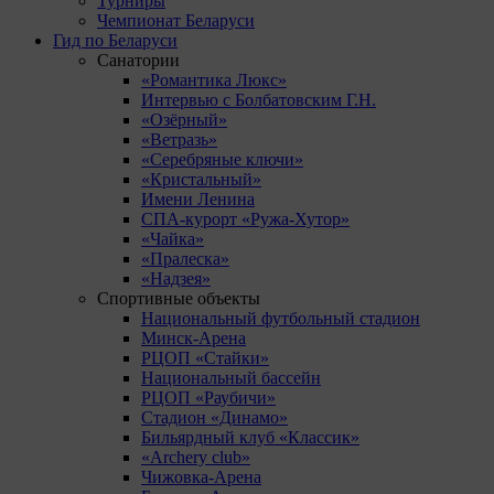
Турниры
Чемпионат Беларуси
Гид по Беларуси
Санатории
«Романтика Люкс»
Интервью с Болбатовским Г.Н.
«Озёрный»
«Ветразь»
«Серебряные ключи»
«Кристальный»
Имени Ленина
СПА-курорт «Ружа-Хутор»
«Чайка»
«Пралеска»
«Надзея»
Спортивные объекты
Национальный футбольный стадион
Минск-Арена
РЦОП «Стайки»
Национальный бассейн
РЦОП «Раубичи»
Стадион «Динамо»
Бильярдный клуб «Классик»
«Archery club»
Чижовка-Арена