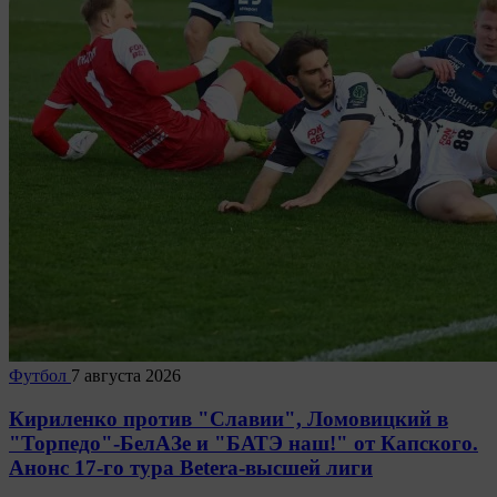
Футбол
7 августа 2026
Кириленко против "Славии", Ломовицкий в
"Торпедо"-БелАЗе и "БАТЭ наш!" от Капского.
Анонс 17-го тура Betera-высшей лиги