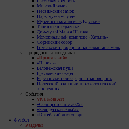
Брестская крепость
Мирский замок
Несвижский замок
Парк-музей «Сула»
Музейный комплекс «Дудутки»
Троицкое предместье
Дом-музей Марка Шагала
Мемориальный комплекс «Хатынь»
Софийский собор
Гомельский дворцово-парковый ансамбль
Природные заповедники
«Припятский»
«Нарочь»
Беловежская пуща
Браславские озера
Березинский биосферный заповедник
Полесский радиационно-экологический
заповедник
События
Viva Kola Art
«Солнцестояние-2025»
«Белорусская Эльба»
«Витебский листопад»
Футбол
Разделы