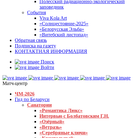
Полесский радиационно-экологический
заповедник
События
Viva Kola Art
«Солнцестояние-2025»
«Белорусская Эльба»
«Витебский листопад»
Обратная связь
Подписка на газету
КОНТАКТНАЯ ИНФОРМАЦИЯ
Поиск
Войти
Матч-центр
ЧМ-2026
Гид по Беларуси
Санатории
«Романтика Люкс»
Интервью с Болбатовским Г.Н.
«Озёрный»
«Ветразь»
«Серебряные ключи»