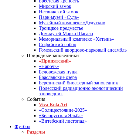
Брестская крепость
Мирский замок
Несвижский замок
Парк-музей «Сула»
Музейный комплекс «Дудутки»
Троицкое предместье
Дом-музей Марка Шагала
Мемориальный комплекс «Хатынь»
Софийский собор
Гомельский дворцово-парковый ансамбль
Природные заповедники
«Припятский»
«Нарочь»
Беловежская пуща
Браславские озера
Березинский биосферный заповедник
Полесский радиационно-экологический
заповедник
События
Viva Kola Art
«Солнцестояние-2025»
«Белорусская Эльба»
«Витебский листопад»
Футбол
Разделы