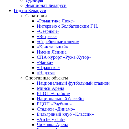
Турниры
Чемпионат Беларуси
Гид по Беларуси
Санатории
«Романтика Люкс»
Интервью с Болбатовским Г.Н.
«Озёрный»
«Ветразь»
«Серебряные ключи»
«Кристальный»
Имени Ленина
СПА-курорт «Ружа-Хутор»
«Чайка»
«Пралеска»
«Надзея»
Спортивные объекты
Национальный футбольный стадион
Минск-Арена
РЦОП «Стайки»
Национальный бассейн
РЦОП «Раубичи»
Стадион «Динамо»
Бильярдный клуб «Классик»
«Archery club»
Чижовка-Арена