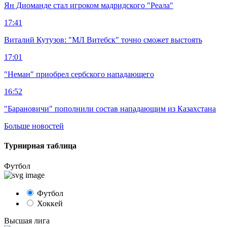
Ян Диоманде стал игроком мадридского "Реала"
17:41
Виталий Кутузов: "МЛ Витебск" точно сможет выстоять
17:01
"Неман" приобрел сербского нападающего
16:52
"Барановичи" пополнили состав нападающим из Казахстана
Больше новостей
Турнирная таблица
Футбол
Футбол
Хоккей
Высшая лига