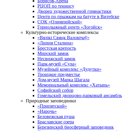
Борисов-Арена
РЦОП по теннису
Дворец художественной гимнастики
Центр по прыжкам на батуте в Витебске
СОК «Олимпийский»
Горнолыжный центр «Логойск»
Культурно-исторические комплексы
«Вялікі Свяцк Валовічаў»
«Линия Сталина»
Брестская крепость
Мирский замок
Несвижский замок
Парк-музей «Сула»
Музейный комплекс «Дудутки»
Троицкое предместье
Дом-музей Марка Шагала
Мемориальный комплекс «Хатынь»
Софийский собор
Гомельский дворцово-парковый ансамбль
Природные заповедники
«Припятский»
«Нарочь»
Беловежская пуща
Браславские озера
Березинский биосферный заповедник