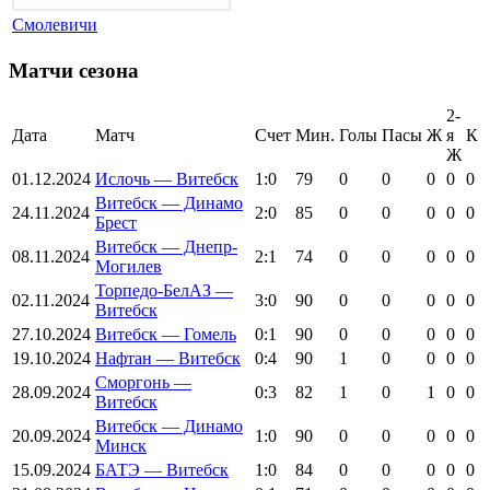
Смолевичи
Матчи сезона
2-
Дата
Матч
Счет
Мин.
Голы
Пасы
Ж
я
К
Ж
01.12.2024
Ислочь — Витебск
1:0
79
0
0
0
0
0
Витебск — Динамо
24.11.2024
2:0
85
0
0
0
0
0
Брест
Витебск — Днепр-
08.11.2024
2:1
74
0
0
0
0
0
Могилев
Торпедо-БелАЗ —
02.11.2024
3:0
90
0
0
0
0
0
Витебск
27.10.2024
Витебск — Гомель
0:1
90
0
0
0
0
0
19.10.2024
Нафтан — Витебск
0:4
90
1
0
0
0
0
Сморгонь —
28.09.2024
0:3
82
1
0
1
0
0
Витебск
Витебск — Динамо
20.09.2024
1:0
90
0
0
0
0
0
Минск
15.09.2024
БАТЭ — Витебск
1:0
84
0
0
0
0
0