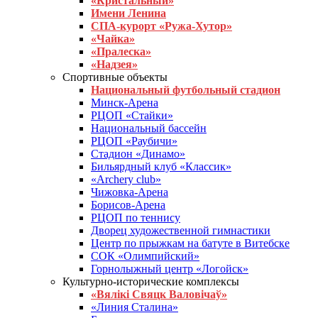
«Кристальный»
Имени Ленина
СПА-курорт «Ружа-Хутор»
«Чайка»
«Пралеска»
«Надзея»
Спортивные объекты
Национальный футбольный стадион
Минск-Арена
РЦОП «Стайки»
Национальный бассейн
РЦОП «Раубичи»
Стадион «Динамо»
Бильярдный клуб «Классик»
«Archery club»
Чижовка-Арена
Борисов-Арена
РЦОП по теннису
Дворец художественной гимнастики
Центр по прыжкам на батуте в Витебске
СОК «Олимпийский»
Горнолыжный центр «Логойск»
Культурно-исторические комплексы
«Вялікі Свяцк Валовічаў»
«Линия Сталина»