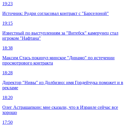
19:23
Источник: Родри согласовал контракт с "Барселоной"
19:15
Известный по выступлениям за "Витебск" камерунец стал
игроком "Нафтана"
18:38
Максим Стась покинул минское "Динамо" по истечении
просмотрового контракта
18:28
Директор "Нивы" из Долбизно: имя Гордейчука поможет и в
рекламе
18:20
Олег Астрашапкин: мне сказали, что в Израиле сейчас все
хорошо
17:50