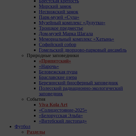
Брестская крепость
Мирский замок
Несвижский замок
Парк-музей «Сула»
Музейный комплекс «Дудутки»
Троицкое предместье
Дом-музей Марка Шагала
Мемориальный комплекс «Хатынь»
Софийский собор
Гомельский дворцово-парковый ансамбль
Природные заповедники
«Припятский»
«Нарочь»
Беловежская пуща
Браславские озера
Березинский биосферный заповедник
Полесский радиационно-экологический
заповедник
События
Viva Kola Art
«Солнцестояние-2025»
«Белорусская Эльба»
«Витебский листопад»
Футбол
Разделы