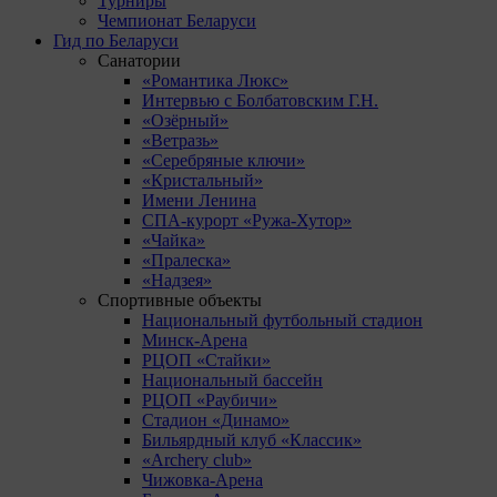
Турниры
Чемпионат Беларуси
Гид по Беларуси
Санатории
«Романтика Люкс»
Интервью с Болбатовским Г.Н.
«Озёрный»
«Ветразь»
«Серебряные ключи»
«Кристальный»
Имени Ленина
СПА-курорт «Ружа-Хутор»
«Чайка»
«Пралеска»
«Надзея»
Спортивные объекты
Национальный футбольный стадион
Минск-Арена
РЦОП «Стайки»
Национальный бассейн
РЦОП «Раубичи»
Стадион «Динамо»
Бильярдный клуб «Классик»
«Archery club»
Чижовка-Арена