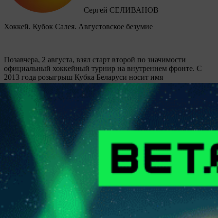
Сергей СЕЛИВАНОВ
Хоккей. Кубок Салея. Августовское безумие
Позавчера, 2 августа, взял старт второй по значимости
официальный хоккейный турнир на внутреннем фронте. C
2013 года розыгрыш Кубка Беларуси носит имя
прославленного отечественного хоккеиста Руслана Салея, а
вообще в сезоне-2026/27 мероприятие пройдет 26-й раз.
Защищать звание победителя будет столичная “Юность”, а
всего обладателями почетного трофея в разное время
становились семь ледовых дружин, причем четыре из них
представляют периферию.
Купить подписку
Матч-центр
Газета
Контакты
Обратная связь
ООО "Прессбол-91", УНП 191094987, Республика Беларусь, г.
Минск, пр. Победителей, 20/3-221. Газета зарегистрирована