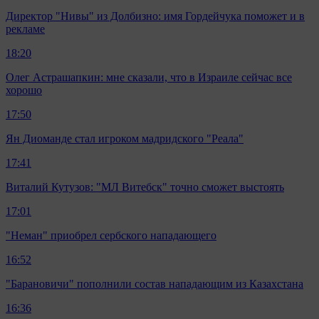
Директор "Нивы" из Долбизно: имя Гордейчука поможет и в
рекламе
18:20
Олег Астрашапкин: мне сказали, что в Израиле сейчас все
хорошо
17:50
Ян Диоманде стал игроком мадридского "Реала"
17:41
Виталий Кутузов: "МЛ Витебск" точно сможет выстоять
17:01
"Неман" приобрел сербского нападающего
16:52
"Барановичи" пополнили состав нападающим из Казахстана
16:36