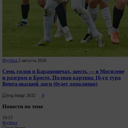
Футбол
2 августа 2026
Семь голов в Барановичах, шесть — в Могилеве
и разгром в Бресте. Полная картина 16-го тура
Betera-высшей лиги (будет дополнено)
2632
0
Новости по теме
19:15
Футбол