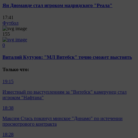
Ян Диоманде стал игроком мадридского "Реала"
17:41
Футбол
155
0
Виталий Кутузов: "МЛ Витебск" точно сможет выстоять
Только что:
19:15
Известный по выступлениям за "Витебск" камерунец стал
игроком "Нафтана"
18:38
Максим Стась покинул минское "Динамо" по истечении
просмотрового контракта
18:28