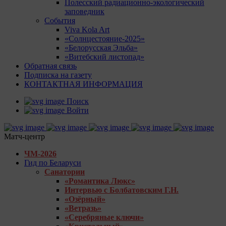
Полесский радиационно-экологический
заповедник
События
Viva Kola Art
«Солнцестояние-2025»
«Белорусская Эльба»
«Витебский листопад»
Обратная связь
Подписка на газету
КОНТАКТНАЯ ИНФОРМАЦИЯ
Поиск
Войти
Матч-центр
ЧМ-2026
Гид по Беларуси
Санатории
«Романтика Люкс»
Интервью с Болбатовским Г.Н.
«Озёрный»
«Ветразь»
«Серебряные ключи»