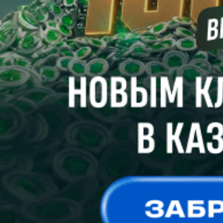
Я принимаю условия
пользовательского соглашения
и
согласен на обработку персональных данных согласно
политике конфиденциальности
Создать аккаунт
восстановление пароля
Вам будет отправлена ссылка для восстановления доступа
Отправить
Неавторизованные пользователи не могут оставлять
комментарии.
Пожалуйста,
войдите
или
зарегистрируйтесь
!?