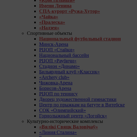
«Кристальный»
Имени Ленина
СПА-курорт «Ружа-Хутор»
«Чайка»
«Пралеска»
«Надзея»
Спортивные объекты
Национальный футбольный стадион
Минск-Арена
РЦОП «Стайки»
Национальный бассейн
РЦОП «Раубичи»
Стадион «Динамо»
Бильярдный клуб «Классик»
«Archery club»
Чижовка-Арена
Борисов-Арена
РЦОП по теннису
Дворец художественной гимнастики
Центр по прыжкам на батуте в Витебске
СОК «Олимпийский»
Горнолыжный центр «Логойск»
Культурно-исторические комплексы
«Вялікі Свяцк Валовічаў»
«Линия Сталина»