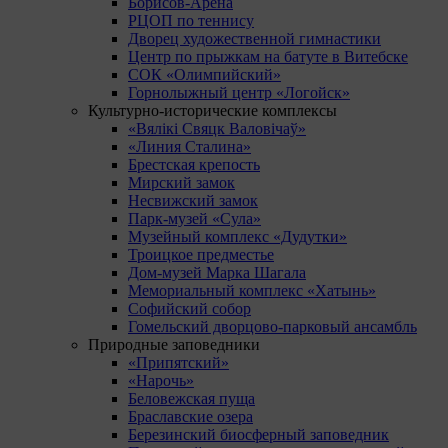
Борисов-Арена
РЦОП по теннису
Дворец художественной гимнастики
Центр по прыжкам на батуте в Витебске
СОК «Олимпийский»
Горнолыжный центр «Логойск»
Культурно-исторические комплексы
«Вялікі Свяцк Валовічаў»
«Линия Сталина»
Брестская крепость
Мирский замок
Несвижский замок
Парк-музей «Сула»
Музейный комплекс «Дудутки»
Троицкое предместье
Дом-музей Марка Шагала
Мемориальный комплекс «Хатынь»
Софийский собор
Гомельский дворцово-парковый ансамбль
Природные заповедники
«Припятский»
«Нарочь»
Беловежская пуща
Браславские озера
Березинский биосферный заповедник