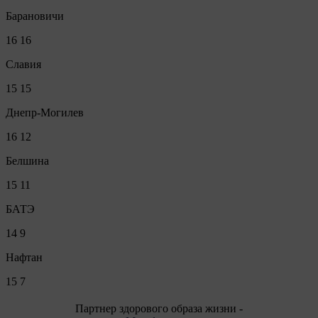
Барановичи
16
16
Славия
15
15
Днепр-Могилев
16
12
Белшина
15
11
БАТЭ
14
9
Нафтан
15
7
Партнер здорового образа жизни -