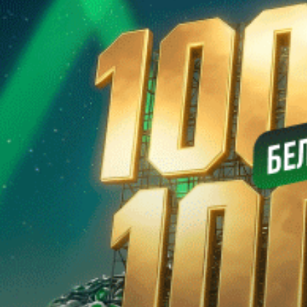
Министерством информации Республики Беларусь и внесена
в Государственный реестр СМИ за №540. © 2002-2021
Разработка
сайта ITPOFIT
Вход
Использовать форму
Забыли пароль?
Войти
Регистрация
Регистрация
Использовать форму для регистрации
Использовать форму