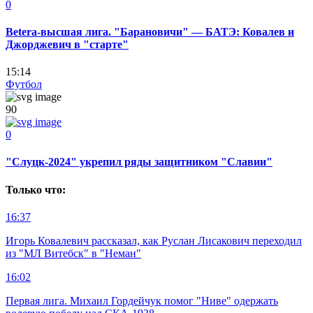
0
Betera-высшая лига. "Барановичи" — БАТЭ: Ковалев и
Джорджевич в "старте"
15:14
Футбол
90
0
"Слуцк-2024" укрепил ряды защитником "Славии"
Только что:
16:37
Игорь Ковалевич рассказал, как Руслан Лисакович переходил
из "МЛ Витебск" в "Неман"
16:02
Первая лига. Михаил Гордейчук помог "Ниве" одержать