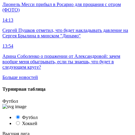
Лионель Месси прибыл в Росарио для прощания с отцом
(ФОТО)
14:13
Сергей Пушков отметил, что будет накладывать давление на
Сергея Брылина в минском "Динамо"
13:54
Арина Соболенко о поражении от Александровой: зачем
вообще меня обыгрывать, если ты знаешь, что будет в
следующем круге?
Больше новостей
Турнирная таблица
Футбол
Футбол
Хоккей
Высшая лига