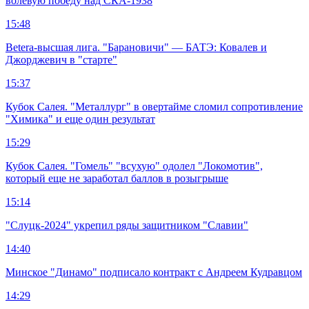
волевую победу над СКА-1938
15:48
Betera-высшая лига. "Барановичи" — БАТЭ: Ковалев и
Джорджевич в "старте"
15:37
Кубок Салея. "Металлург" в овертайме сломил сопротивление
"Химика" и еще один результат
15:29
Кубок Салея. "Гомель" "всухую" одолел "Локомотив",
который еще не заработал баллов в розыгрыше
15:14
"Слуцк-2024" укрепил ряды защитником "Славии"
14:40
Минское "Динамо" подписало контракт с Андреем Кудравцом
14:29