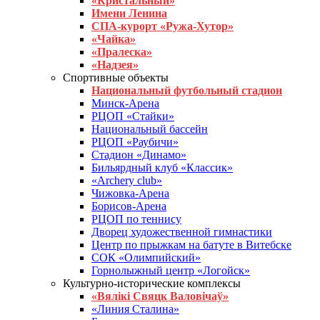
«Кристальный»
Имени Ленина
СПА-курорт «Ружа-Хутор»
«Чайка»
«Пралеска»
«Надзея»
Спортивные объекты
Национальный футбольный стадион
Минск-Арена
РЦОП «Стайки»
Национальный бассейн
РЦОП «Раубичи»
Стадион «Динамо»
Бильярдный клуб «Классик»
«Archery club»
Чижовка-Арена
Борисов-Арена
РЦОП по теннису
Дворец художественной гимнастики
Центр по прыжкам на батуте в Витебске
СОК «Олимпийский»
Горнолыжный центр «Логойск»
Культурно-исторические комплексы
«Вялікі Свяцк Валовічаў»
«Линия Сталина»