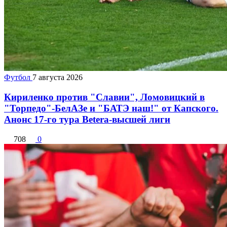
Футбол
7 августа 2026
Кириленко против "Славии", Ломовицкий в
"Торпедо"-БелАЗе и "БАТЭ наш!" от Капского.
Анонс 17-го тура Betera-высшей лиги
708
0