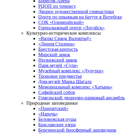
Борисов-Арена
РЦОП по теннису
Дворец художественной гимнастики
Центр по прыжкам на батуте в Витебске
СОК «Олимпийский»
Горнолыжный центр «Логойск»
Культурно-исторические комплексы
«Вялікі Свяцк Валовічаў»
«Линия Сталина»
Брестская крепость
Мирский замок
Несвижский замок
Парк-музей «Сула»
Музейный комплекс «Дудутки»
Троицкое предместье
Дом-музей Марка Шагала
Мемориальный комплекс «Хатынь»
Софийский собор
Гомельский дворцово-парковый ансамбль
Природные заповедники
«Припятский»
«Нарочь»
Беловежская пуща
Браславские озера
Березинский биосферный заповедник