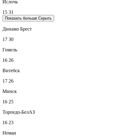
Ислочь
15
31
Показать больше
Скрыть
Динамо Брест
17
30
Гомель
16
26
Витебск
17
26
Минск
16
25
Торпедо-БелАЗ
16
23
Неман