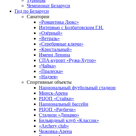
Турниры
Чемпионат Беларуси
Гид по Беларуси
Санатории
«Романтика Люкс»
Интервью с Болбатовским Г.Н.
«Озёрный»
«Ветразь»
«Серебряные ключи»
«Кристальный»
Имени Ленина
СПА-курорт «Ружа-Хутор»
«Чайка»
«Пралеска»
«Надзея»
Спортивные объекты
Национальный футбольный стадион
Минск-Арена
РЦОП «Стайки»
Национальный бассейн
РЦОП «Раубичи»
Стадион «Динамо»
Бильярдный клуб «Классик»
«Archery club»
Чижовка-Арена