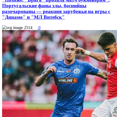
Португальские фаны злы, боснийцы
разочарованы — реакция зарубежья на игры с
"Динамо" и "МЛ Витебск"
2514
0