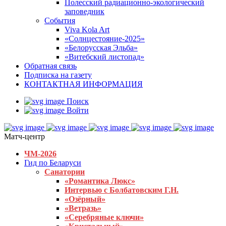
Полесский радиационно-экологический
заповедник
События
Viva Kola Art
«Солнцестояние-2025»
«Белорусская Эльба»
«Витебский листопад»
Обратная связь
Подписка на газету
КОНТАКТНАЯ ИНФОРМАЦИЯ
Поиск
Войти
Матч-центр
ЧМ-2026
Гид по Беларуси
Санатории
«Романтика Люкс»
Интервью с Болбатовским Г.Н.
«Озёрный»
«Ветразь»
«Серебряные ключи»