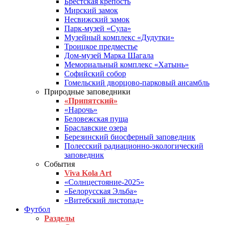
Брестская крепость
Мирский замок
Несвижский замок
Парк-музей «Сула»
Музейный комплекс «Дудутки»
Троицкое предместье
Дом-музей Марка Шагала
Мемориальный комплекс «Хатынь»
Софийский собор
Гомельский дворцово-парковый ансамбль
Природные заповедники
«Припятский»
«Нарочь»
Беловежская пуща
Браславские озера
Березинский биосферный заповедник
Полесский радиационно-экологический
заповедник
События
Viva Kola Art
«Солнцестояние-2025»
«Белорусская Эльба»
«Витебский листопад»
Футбол
Разделы