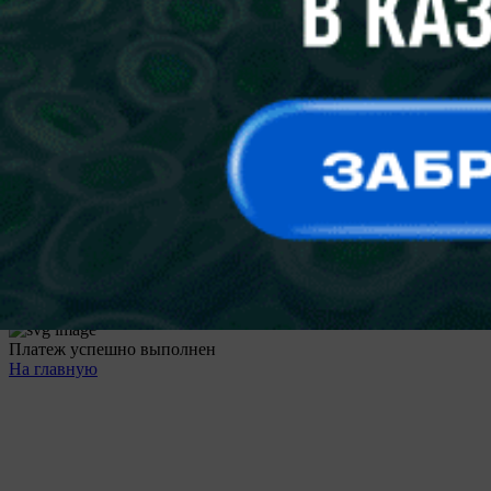
Отправить
Неавторизованные пользователи не могут оставлять
комментарии.
Пожалуйста,
войдите
или
зарегистрируйтесь
!?
Продолжая использовать наш сайт вы принимаете
пользовательское соглашение и политику обработки файлов
cookie
Ok
Платеж успешно выполнен
На главную