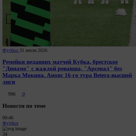
Футбол
31 июля 2026
Ремейки недавних матчей Кубка, брестское
"Динамо" с жаждой реванша, "Арсенал" без
Марка Мокина. Анонс 16-го тура Betera-высшей
лиги
996
0
Новости по теме
00:46
Футбол
34