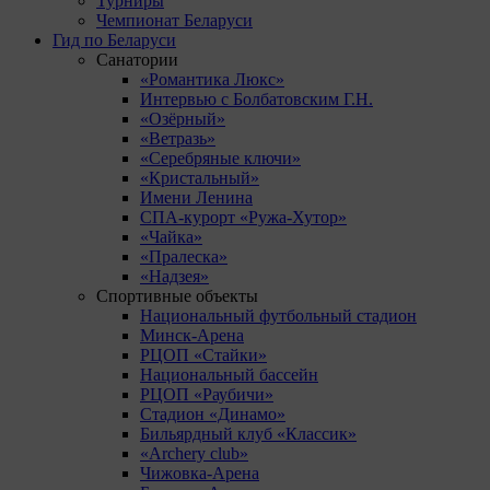
Турниры
Чемпионат Беларуси
Гид по Беларуси
Санатории
«Романтика Люкс»
Интервью с Болбатовским Г.Н.
«Озёрный»
«Ветразь»
«Серебряные ключи»
«Кристальный»
Имени Ленина
СПА-курорт «Ружа-Хутор»
«Чайка»
«Пралеска»
«Надзея»
Спортивные объекты
Национальный футбольный стадион
Минск-Арена
РЦОП «Стайки»
Национальный бассейн
РЦОП «Раубичи»
Стадион «Динамо»
Бильярдный клуб «Классик»
«Archery club»
Чижовка-Арена