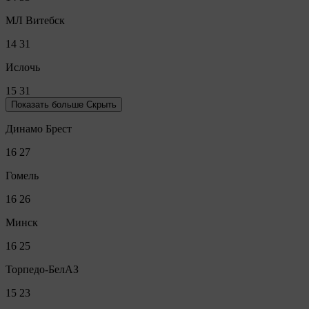
МЛ Витебск
14
31
Ислочь
15
31
Показать больше
Скрыть
Динамо Брест
16
27
Гомель
16
26
Минск
16
25
Торпедо-БелАЗ
15
23