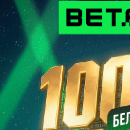
представляют периферию.
Купить подписку
Матч-центр
Газета
Контакты
Обратная связь
ООО "Прессбол-91", УНП 191094987, Республика Беларусь, г.
Минск, пр. Победителей, 20/3-221. Газета зарегистрирована
Министерством информации Республики Беларусь и внесена
в Государственный реестр СМИ за №540. © 2002-2021
Разработка
сайта ITPOFIT
Вход
Использовать форму
Забыли пароль?