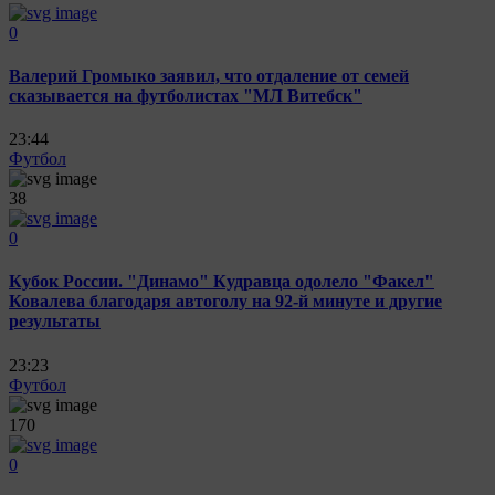
0
Валерий Громыко заявил, что отдаление от семей
сказывается на футболистах "МЛ Витебск"
23:44
Футбол
38
0
Кубок России. "Динамо" Кудравца одолело "Факел"
Ковалева благодаря автоголу на 92-й минуте и другие
результаты
23:23
Футбол
170
0