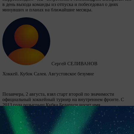
в день выхода команды из отпуска и побеседовал о днях
минувших и планах на ближайшие месяцы.
Сергей СЕЛИВАНОВ
Хоккей. Кубок Салея. Августовское безумие
Позавчера, 2 августа, взял старт второй по значимости
официальный хоккейный турнир на внутреннем фронте. C
2013 года розыгрыш Кубка Беларуси носит имя
прославленного отечественного хоккеиста Руслана Салея, а
вообще в сезоне-2026/27 мероприятие пройдет 26-й раз.
Защищать звание победителя будет столичная “Юность”, а
всего обладателями почетного трофея в разное время
становились семь ледовых дружин, причем четыре из них