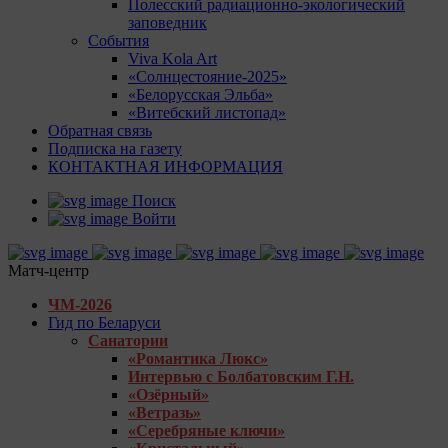
Полесский радиационно-экологический
заповедник
События
Viva Kola Art
«Солнцестояние-2025»
«Белорусская Эльба»
«Витебский листопад»
Обратная связь
Подписка на газету
КОНТАКТНАЯ ИНФОРМАЦИЯ
Поиск
Войти
Матч-центр
ЧМ-2026
Гид по Беларуси
Санатории
«Романтика Люкс»
Интервью с Болбатовским Г.Н.
«Озёрный»
«Ветразь»
«Серебряные ключи»