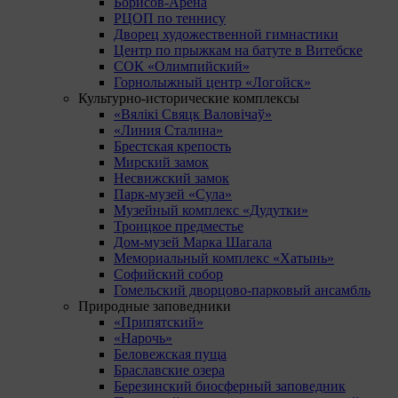
Борисов-Арена
РЦОП по теннису
Дворец художественной гимнастики
Центр по прыжкам на батуте в Витебске
СОК «Олимпийский»
Горнолыжный центр «Логойск»
Культурно-исторические комплексы
«Вялікі Свяцк Валовічаў»
«Линия Сталина»
Брестская крепость
Мирский замок
Несвижский замок
Парк-музей «Сула»
Музейный комплекс «Дудутки»
Троицкое предместье
Дом-музей Марка Шагала
Мемориальный комплекс «Хатынь»
Софийский собор
Гомельский дворцово-парковый ансамбль
Природные заповедники
«Припятский»
«Нарочь»
Беловежская пуща
Браславские озера
Березинский биосферный заповедник