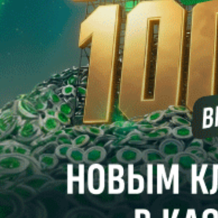
Войти
Регистрация
Регистрация
Использовать форму для регистрации
Использовать форму
Я принимаю условия
пользовательского соглашения
и
согласен на обработку персональных данных согласно
политике конфиденциальности
Создать аккаунт
восстановление пароля
Вам будет отправлена ссылка для восстановления доступа