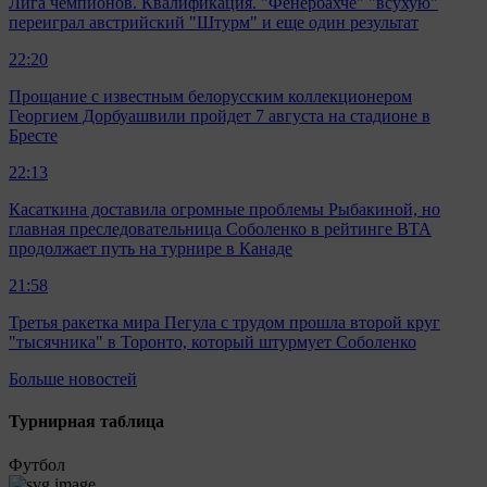
Лига чемпионов. Квалификация. "Фенербахче" "всухую"
переиграл австрийский "Штурм" и еще один результат
22:20
Прощание с известным белорусским коллекционером
Георгием Дорбуашвили пройдет 7 августа на стадионе в
Бресте
22:13
Касаткина доставила огромные проблемы Рыбакиной, но
главная преследовательница Соболенко в рейтинге ВТА
продолжает путь на турнире в Канаде
21:58
Третья ракетка мира Пегула с трудом прошла второй круг
"тысячника" в Торонто, который штурмует Соболенко
Больше новостей
Турнирная таблица
Футбол