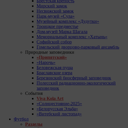
Брестская крепость
Мирский замок
Несвижский замок
Парк-музей «Сула»
Музейный комплекс «Дудутки»
Троицкое предместье
Дом-музей Марка Шагала
Мемориальный комплекс «Хатынь»
Софийский собор
Гомельский дворцово-парковый ансамбль
Природные заповедники
«Припятский»
«Нарочь»
Беловежская пуща
Браславские озера
Березинский биосферный заповедник
Полесский радиационно-экологический
заповедник
События
Viva Kola Art
«Солнцестояние-2025»
«Белорусская Эльба»
«Витебский листопад»
Футбол
Разделы