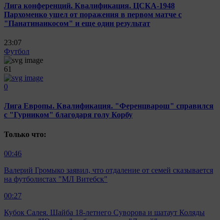
Лига конференций. Квалификация. ЦСКА-1948
Пархоменко ушел от поражения в первом матче с
"Панатинаикосом" и еще один результат
23:07
Футбол
61
0
Лига Европы. Квалификация. "Ференцварош" справился
с "Гурником" благодаря голу Корбу
Только что:
00:46
Валерий Громыко заявил, что отдаление от семей сказывается
на футболистах "МЛ Витебск"
00:27
Кубок Салея. Шайба 18-летнего Суворова и шатаут Коляды