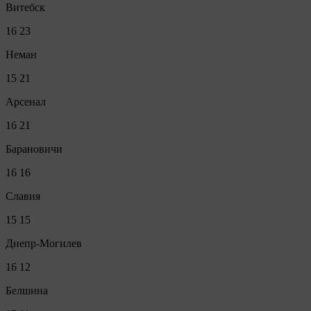
Витебск
16
23
Неман
15
21
Арсенал
16
21
Барановичи
16
16
Славия
15
15
Днепр-Могилев
16
12
Белшина