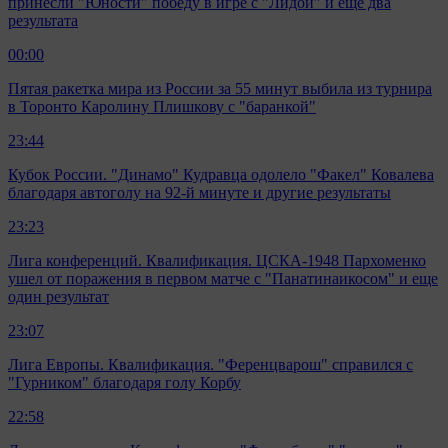
принесли "Юности" победу в игре с "Лидой" и еще два
результата
00:00
Пятая ракетка мира из России за 55 минут выбила из турнира
в Торонто Каролину Плишкову с "баранкой"
23:44
Кубок России. "Динамо" Кудравца одолело "Факел" Ковалева
благодаря автоголу на 92-й минуте и другие результаты
23:23
Лига конференций. Квалификация. ЦСКА-1948 Пархоменко
ушел от поражения в первом матче с "Панатинаикосом" и еще
один результат
23:07
Лига Европы. Квалификация. "Ференцварош" справился с
"Гурником" благодаря голу Корбу
22:58