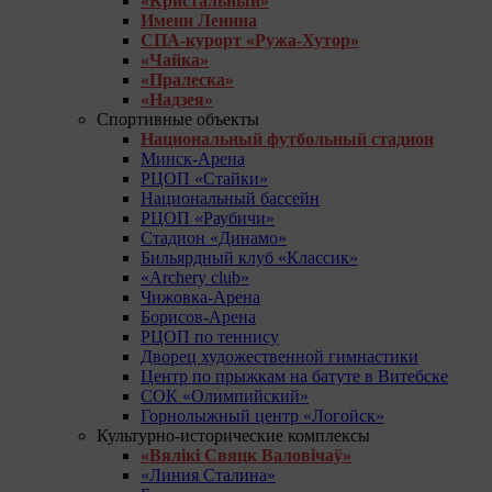
«Кристальный»
Имени Ленина
СПА-курорт «Ружа-Хутор»
«Чайка»
«Пралеска»
«Надзея»
Спортивные объекты
Национальный футбольный стадион
Минск-Арена
РЦОП «Стайки»
Национальный бассейн
РЦОП «Раубичи»
Стадион «Динамо»
Бильярдный клуб «Классик»
«Archery club»
Чижовка-Арена
Борисов-Арена
РЦОП по теннису
Дворец художественной гимнастики
Центр по прыжкам на батуте в Витебске
СОК «Олимпийский»
Горнолыжный центр «Логойск»
Культурно-исторические комплексы
«Вялікі Свяцк Валовічаў»
«Линия Сталина»