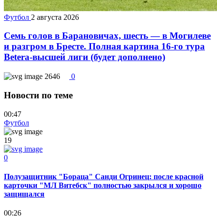
Футбол
2 августа 2026
Семь голов в Барановичах, шесть — в Могилеве
и разгром в Бресте. Полная картина 16-го тура
Betera-высшей лиги (будет дополнено)
2646
0
Новости по теме
00:47
Футбол
19
0
Полузащитник "Бораца" Санди Огринец: после красной
карточки "МЛ Витебск" полностью закрылся и хорошо
защищался
00:26