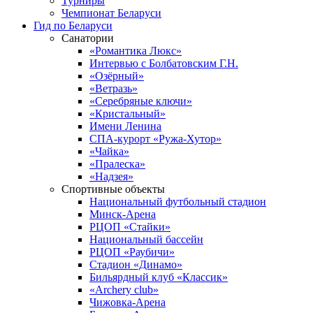
Турниры
Чемпионат Беларуси
Гид по Беларуси
Санатории
«Романтика Люкс»
Интервью с Болбатовским Г.Н.
«Озёрный»
«Ветразь»
«Серебряные ключи»
«Кристальный»
Имени Ленина
СПА-курорт «Ружа-Хутор»
«Чайка»
«Пралеска»
«Надзея»
Спортивные объекты
Национальный футбольный стадион
Минск-Арена
РЦОП «Стайки»
Национальный бассейн
РЦОП «Раубичи»
Стадион «Динамо»
Бильярдный клуб «Классик»
«Archery club»
Чижовка-Арена