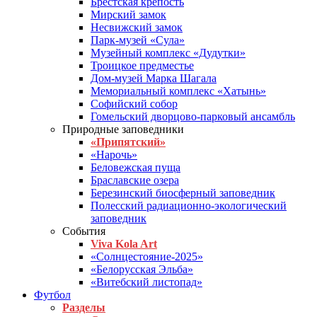
Брестская крепость
Мирский замок
Несвижский замок
Парк-музей «Сула»
Музейный комплекс «Дудутки»
Троицкое предместье
Дом-музей Марка Шагала
Мемориальный комплекс «Хатынь»
Софийский собор
Гомельский дворцово-парковый ансамбль
Природные заповедники
«Припятский»
«Нарочь»
Беловежская пуща
Браславские озера
Березинский биосферный заповедник
Полесский радиационно-экологический
заповедник
События
Viva Kola Art
«Солнцестояние-2025»
«Белорусская Эльба»
«Витебский листопад»
Футбол
Разделы