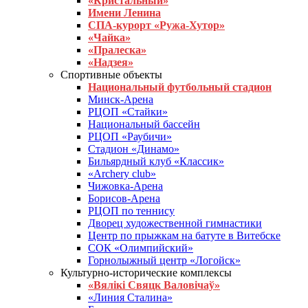
«Кристальный»
Имени Ленина
СПА-курорт «Ружа-Хутор»
«Чайка»
«Пралеска»
«Надзея»
Спортивные объекты
Национальный футбольный стадион
Минск-Арена
РЦОП «Стайки»
Национальный бассейн
РЦОП «Раубичи»
Стадион «Динамо»
Бильярдный клуб «Классик»
«Archery club»
Чижовка-Арена
Борисов-Арена
РЦОП по теннису
Дворец художественной гимнастики
Центр по прыжкам на батуте в Витебске
СОК «Олимпийский»
Горнолыжный центр «Логойск»
Культурно-исторические комплексы
«Вялікі Свяцк Валовічаў»
«Линия Сталина»