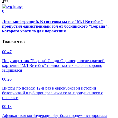
423
0
Лига конференций. В гостевом матче "МЛ Витебск"
пропустил единственный гол от боснийского "Бораца",
которого хватило для поражения
Только что:
00:47
Полузащитник "Бораца" Санди Огринец: после красной
карточки "МЛ Витебск" полностью закрылся и хорошо
защищался
00:26
Цифры по поводу. 12-й раз в еврокубковой истории
белорусский клуб проиграл из-за гола, пропущенного с
пенальти
00:13
Африканская конфедерация футбола продемонстрировала