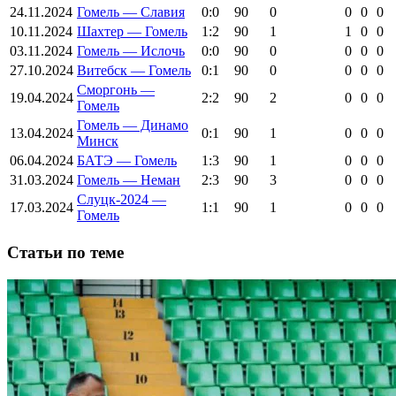
24.11.2024
Гомель — Славия
0:0
90
0
0
0
0
10.11.2024
Шахтер — Гомель
1:2
90
1
1
0
0
03.11.2024
Гомель — Ислочь
0:0
90
0
0
0
0
27.10.2024
Витебск — Гомель
0:1
90
0
0
0
0
Сморгонь —
19.04.2024
2:2
90
2
0
0
0
Гомель
Гомель — Динамо
13.04.2024
0:1
90
1
0
0
0
Минск
06.04.2024
БАТЭ — Гомель
1:3
90
1
0
0
0
31.03.2024
Гомель — Неман
2:3
90
3
0
0
0
Слуцк-2024 —
17.03.2024
1:1
90
1
0
0
0
Гомель
Cтатьи по теме