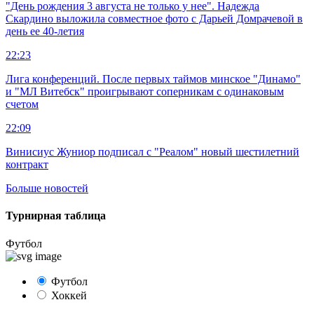
"День рождения 3 августа не только у нее". Надежда
Скардино выложила совместное фото с Дарьей Домрачевой в
день ее 40-летия
22:23
Лига конференций. После первых таймов минское "Динамо"
и "МЛ Витебск" проигрывают соперникам с одинаковым
счетом
22:09
Винисиус Жуниор подписал с "Реалом" новый шестилетний
контракт
Больше новостей
Турнирная таблица
Футбол
Футбол
Хоккей