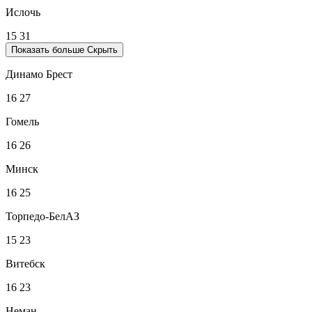
Ислочь
15
31
Показать больше
Скрыть
Динамо Брест
16
27
Гомель
16
26
Минск
16
25
Торпедо-БелАЗ
15
23
Витебск
16
23
Неман