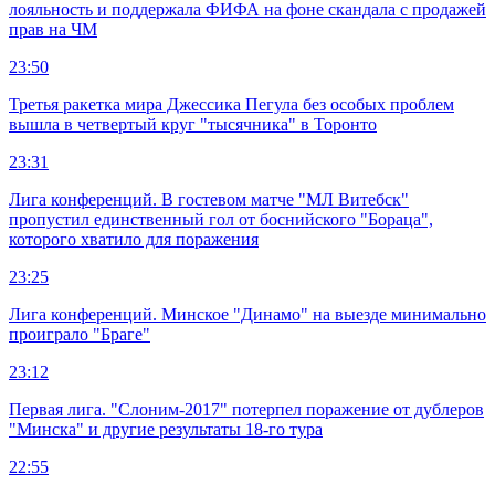
лояльность и поддержала ФИФА на фоне скандала с продажей
прав на ЧМ
23:50
Третья ракетка мира Джессика Пегула без особых проблем
вышла в четвертый круг "тысячника" в Торонто
23:31
Лига конференций. В гостевом матче "МЛ Витебск"
пропустил единственный гол от боснийского "Бораца",
которого хватило для поражения
23:25
Лига конференций. Минское "Динамо" на выезде минимально
проиграло "Браге"
23:12
Первая лига. "Слоним-2017" потерпел поражение от дублеров
"Минска" и другие результаты 18-го тура
22:55