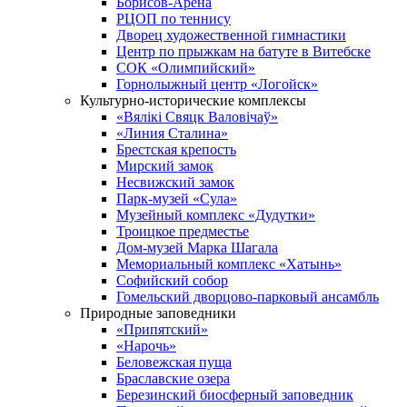
Борисов-Арена
РЦОП по теннису
Дворец художественной гимнастики
Центр по прыжкам на батуте в Витебске
СОК «Олимпийский»
Горнолыжный центр «Логойск»
Культурно-исторические комплексы
«Вялікі Свяцк Валовічаў»
«Линия Сталина»
Брестская крепость
Мирский замок
Несвижский замок
Парк-музей «Сула»
Музейный комплекс «Дудутки»
Троицкое предместье
Дом-музей Марка Шагала
Мемориальный комплекс «Хатынь»
Софийский собор
Гомельский дворцово-парковый ансамбль
Природные заповедники
«Припятский»
«Нарочь»
Беловежская пуща
Браславские озера
Березинский биосферный заповедник