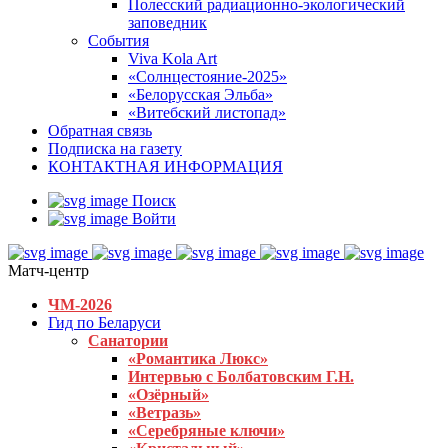
Полесский радиационно-экологический
заповедник
События
Viva Kola Art
«Солнцестояние-2025»
«Белорусская Эльба»
«Витебский листопад»
Обратная связь
Подписка на газету
КОНТАКТНАЯ ИНФОРМАЦИЯ
Поиск
Войти
Матч-центр
ЧМ-2026
Гид по Беларуси
Санатории
«Романтика Люкс»
Интервью с Болбатовским Г.Н.
«Озёрный»
«Ветразь»
«Серебряные ключи»