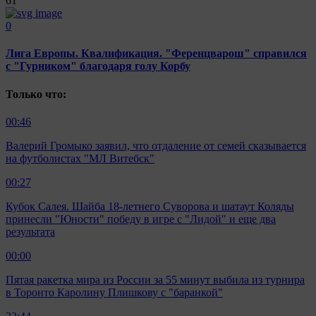
61
0
Лига Европы. Квалификация. "Ференцварош" справился
с "Гурником" благодаря голу Корбу
Только что:
00:46
Валерий Громыко заявил, что отдаление от семей сказывается
на футболистах "МЛ Витебск"
00:27
Кубок Салея. Шайба 18-летнего Суворова и шатаут Коляды
принесли "Юности" победу в игре с "Лидой" и еще два
результата
00:00
Пятая ракетка мира из России за 55 минут выбила из турнира
в Торонто Каролину Плишкову с "баранкой"