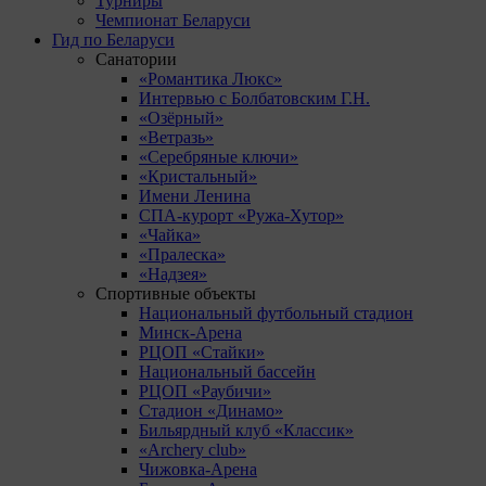
Турниры
Чемпионат Беларуси
Гид по Беларуси
Санатории
«Романтика Люкс»
Интервью с Болбатовским Г.Н.
«Озёрный»
«Ветразь»
«Серебряные ключи»
«Кристальный»
Имени Ленина
СПА-курорт «Ружа-Хутор»
«Чайка»
«Пралеска»
«Надзея»
Спортивные объекты
Национальный футбольный стадион
Минск-Арена
РЦОП «Стайки»
Национальный бассейн
РЦОП «Раубичи»
Стадион «Динамо»
Бильярдный клуб «Классик»
«Archery club»
Чижовка-Арена