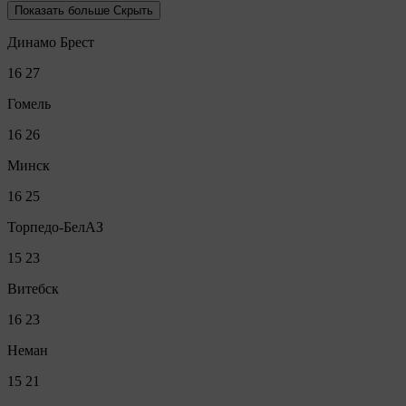
Показать больше
Скрыть
Динамо Брест
16
27
Гомель
16
26
Минск
16
25
Торпедо-БелАЗ
15
23
Витебск
16
23
Неман
15
21