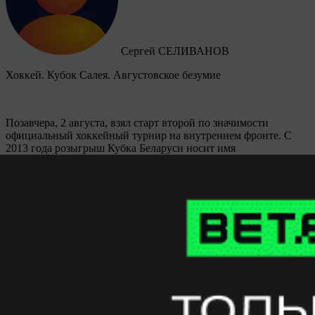
Сергей СЕЛИВАНОВ
Хоккей. Кубок Салея. Августовское безумие
Позавчера, 2 августа, взял старт второй по значимости
официальный хоккейный турнир на внутреннем фронте. C
2013 года розыгрыш Кубка Беларуси носит имя
прославленного отечественного хоккеиста Руслана Салея, а
вообще в сезоне-2026/27 мероприятие пройдет 26-й раз.
Защищать звание победителя будет столичная “Юность”, а
всего обладателями почетного трофея в разное время
становились семь ледовых дружин, причем четыре из них
представляют периферию.
Купить подписку
Матч-центр
Газета
Контакты
Обратная связь