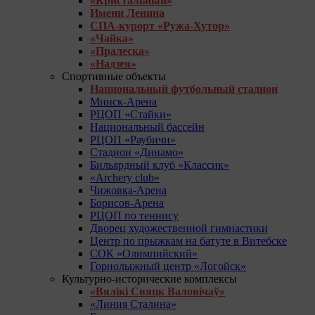
«Кристальный»
Имени Ленина
СПА-курорт «Ружа-Хутор»
«Чайка»
«Пралеска»
«Надзея»
Спортивные объекты
Национальный футбольный стадион
Минск-Арена
РЦОП «Стайки»
Национальный бассейн
РЦОП «Раубичи»
Стадион «Динамо»
Бильярдный клуб «Классик»
«Archery club»
Чижовка-Арена
Борисов-Арена
РЦОП по теннису
Дворец художественной гимнастики
Центр по прыжкам на батуте в Витебске
СОК «Олимпийский»
Горнолыжный центр «Логойск»
Культурно-исторические комплексы
«Вялікі Свяцк Валовічаў»
«Линия Сталина»