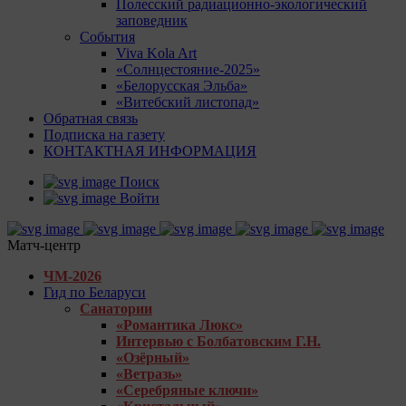
Полесский радиационно-экологический
заповедник
События
Viva Kola Art
«Солнцестояние-2025»
«Белорусская Эльба»
«Витебский листопад»
Обратная связь
Подписка на газету
КОНТАКТНАЯ ИНФОРМАЦИЯ
Поиск
Войти
Матч-центр
ЧМ-2026
Гид по Беларуси
Санатории
«Романтика Люкс»
Интервью с Болбатовским Г.Н.
«Озёрный»
«Ветразь»
«Серебряные ключи»