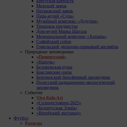
Брестская крепость
Мирский замок
Несвижский замок
Парк-музей «Сула»
Музейный комплекс «Дудутки»
Троицкое предместье
Дом-музей Марка Шагала
Мемориальный комплекс «Хатынь»
Софийский собор
Гомельский дворцово-парковый ансамбль
Природные заповедники
«Припятский»
«Нарочь»
Беловежская пуща
Браславские озера
Березинский биосферный заповедник
Полесский радиационно-экологический
заповедник
События
Viva Kola Art
«Солнцестояние-2025»
«Белорусская Эльба»
«Витебский листопад»
Футбол
Разделы