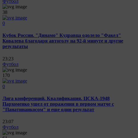
Футбол
38
0
Кубок России. "Динамо" Кудравца одолело "Факел"
Ковалева благодаря автоголу на 92-й минуте и другие
результаты
23:23
Футбол
170
0
Лига конференций. Квалификация. ЦСКА-1948
Пархоменко ушел от поражения в первом матче с
"Панатинаикосом" и еще один результат
23:07
Футбол