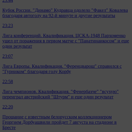
23:44
Кубок России. "Динамо" Кудравца одолело "Факел" Ковалева
благодаря автоголу на 92-й минуте и другие результаты
23:23
Лига конференций. Квалификация. ЦСКА-1948 Пархоменко
ушел от поражения в первом матче с "Панатинаикосом" и еще
один результат
23:07
Лига Европы. Квалификация. "Ференцварош" справился с
"Гурником" благодаря голу Корбу
22:58
Лига чемпионов. Квалификация. "Фенербахче" "всухую"
переиграл австрийский "Штурм" и еще один результат
22:20
Прощание с известным белорусским коллекционером
Георгием Дорбуашвили пройдет 7 августа на стадионе в
Бресте