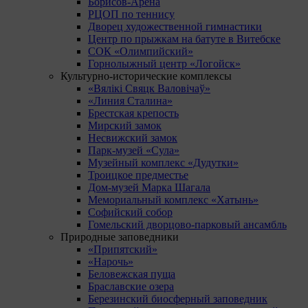
Борисов-Арена
РЦОП по теннису
Дворец художественной гимнастики
Центр по прыжкам на батуте в Витебске
СОК «Олимпийский»
Горнолыжный центр «Логойск»
Культурно-исторические комплексы
«Вялікі Свяцк Валовічаў»
«Линия Сталина»
Брестская крепость
Мирский замок
Несвижский замок
Парк-музей «Сула»
Музейный комплекс «Дудутки»
Троицкое предместье
Дом-музей Марка Шагала
Мемориальный комплекс «Хатынь»
Софийский собор
Гомельский дворцово-парковый ансамбль
Природные заповедники
«Припятский»
«Нарочь»
Беловежская пуща
Браславские озера
Березинский биосферный заповедник