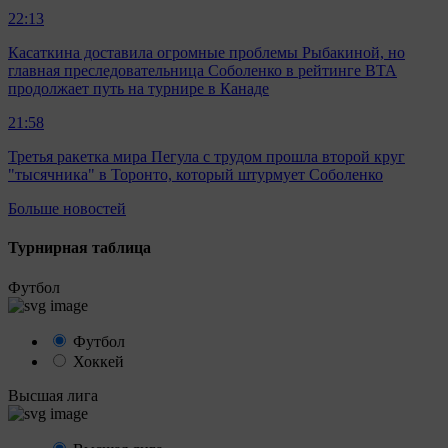
22:13
Касаткина доставила огромные проблемы Рыбакиной, но
главная преследовательница Соболенко в рейтинге ВТА
продолжает путь на турнире в Канаде
21:58
Третья ракетка мира Пегула с трудом прошла второй круг
"тысячника" в Торонто, который штурмует Соболенко
Больше новостей
Турнирная таблица
Футбол
Футбол
Хоккей
Высшая лига