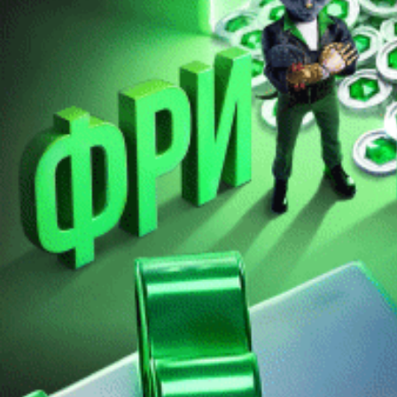
Я принимаю условия
пользовательского соглашения
и
согласен на обработку персональных данных согласно
политике конфиденциальности
Создать аккаунт
восстановление пароля
Вам будет отправлена ссылка для восстановления доступа
Отправить
Неавторизованные пользователи не могут оставлять
комментарии.
Пожалуйста,
войдите
или
зарегистрируйтесь
!?