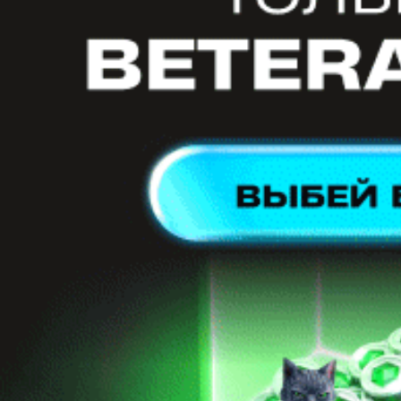
ООО "Прессбол-91", УНП 191094987, Республика Беларусь, г.
Минск, пр. Победителей, 20/3-221. Газета зарегистрирована
Министерством информации Республики Беларусь и внесена
в Государственный реестр СМИ за №540. © 2002-2021
Разработка
сайта ITPOFIT
Вход
Использовать форму
Забыли пароль?
Войти
Регистрация
Регистрация
Использовать форму для регистрации
Использовать форму