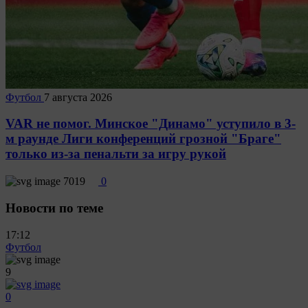
Футбол
7 августа 2026
VAR не помог. Минское "Динамо" уступило в 3-
м раунде Лиги конференций грозной "Браге"
только из-за пенальти за игру рукой
7019
0
Новости по теме
17:12
Футбол
9
0