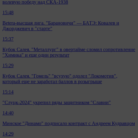
волевую победу над СКА-1938
15:48
Betera-высшая лига. "Барановичи" — БАТЭ: Ковалев и
Джорджевич в "старте"
15:37
Кубок Салея. "Металлург" в овертайме сломил сопротивление
"Химика" и еще один результат
15:29
Кубок Салея. "Гомель" "всухую" одолел "Локомотив",
который еще не заработал баллов в розыгрыше
15:14
"Слуцк-2024" укрепил ряды защитником "Славии"
14:40
Минское "Динамо" подписало контракт с Андреем Кудравцом
14:29