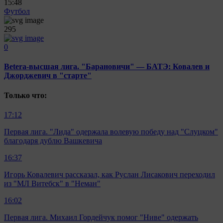
15:48
Футбол
295
0
Betera-высшая лига. "Барановичи" — БАТЭ: Ковалев и
Джорджевич в "старте"
Только что:
17:12
Первая лига. "Лида" одержала волевую победу над "Слуцком"
благодаря дублю Вашкевича
16:37
Игорь Ковалевич рассказал, как Руслан Лисакович переходил
из "МЛ Витебск" в "Неман"
16:02
Первая лига. Михаил Гордейчук помог "Ниве" одержать