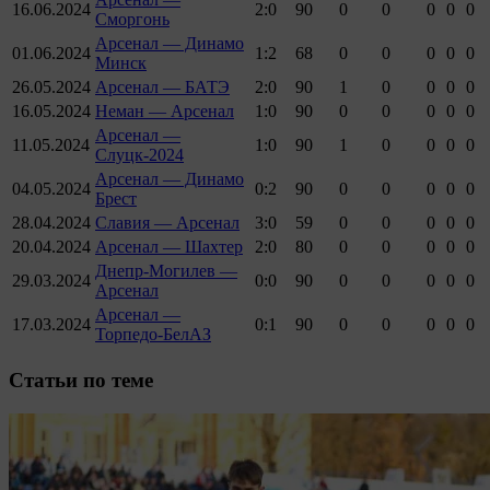
16.06.2024
2:0
90
0
0
0
0
0
Сморгонь
Арсенал — Динамо
01.06.2024
1:2
68
0
0
0
0
0
Минск
26.05.2024
Арсенал — БАТЭ
2:0
90
1
0
0
0
0
16.05.2024
Неман — Арсенал
1:0
90
0
0
0
0
0
Арсенал —
11.05.2024
1:0
90
1
0
0
0
0
Слуцк-2024
Арсенал — Динамо
04.05.2024
0:2
90
0
0
0
0
0
Брест
28.04.2024
Славия — Арсенал
3:0
59
0
0
0
0
0
20.04.2024
Арсенал — Шахтер
2:0
80
0
0
0
0
0
Днепр-Могилев —
29.03.2024
0:0
90
0
0
0
0
0
Арсенал
Арсенал —
17.03.2024
0:1
90
0
0
0
0
0
Торпедо-БелАЗ
Cтатьи по теме