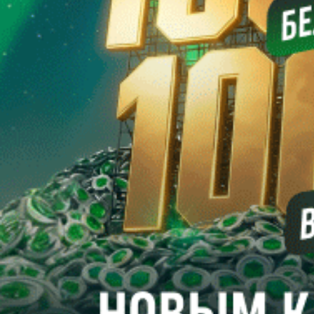
Александр КАНАНОВИЧ
Футзал. Александр Чибисов. Нахожусь в своей команде
Лучшим футзальным тренером Беларуси третий раз был
признан Александр ЧИБИСОВ — он привел “Столицу” к
золоту в чемпионате страны и выигрышу Кубка. В коллекции
42-летнего специалиста, тренерский дебют которого состоялся
в марте 2022 года, четыре победы в первенстве и по две в
Кубке и Суперкубке Беларуси. Результаты впечатляют.
Корреспондент “ПБ” встретился с Александром Валерьевичем
в день выхода команды из отпуска и побеседовал о днях
минувших и планах на ближайшие месяцы.