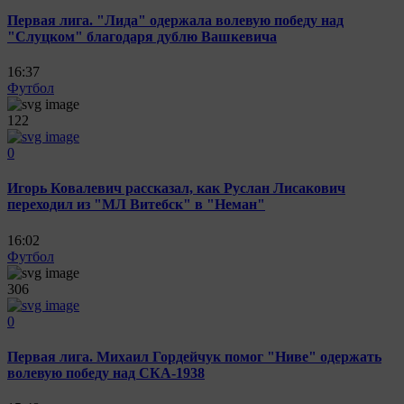
Первая лига. "Лида" одержала волевую победу над
"Слуцком" благодаря дублю Вашкевича
16:37
Футбол
122
0
Игорь Ковалевич рассказал, как Руслан Лисакович
переходил из "МЛ Витебск" в "Неман"
16:02
Футбол
306
0
Первая лига. Михаил Гордейчук помог "Ниве" одержать
волевую победу над СКА-1938