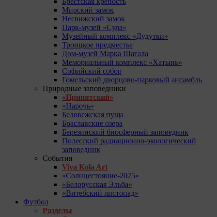
Брестская крепость
Мирский замок
Несвижский замок
Парк-музей «Сула»
Музейный комплекс «Дудутки»
Троицкое предместье
Дом-музей Марка Шагала
Мемориальный комплекс «Хатынь»
Софийский собор
Гомельский дворцово-парковый ансамбль
Природные заповедники
«Припятский»
«Нарочь»
Беловежская пуща
Браславские озера
Березинский биосферный заповедник
Полесский радиационно-экологический
заповедник
События
Viva Kola Art
«Солнцестояние-2025»
«Белорусская Эльба»
«Витебский листопад»
Футбол
Разделы