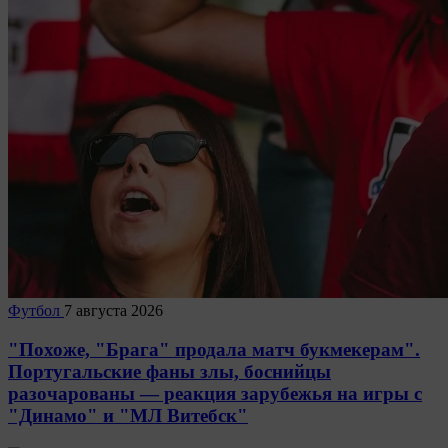
Футбол
7 августа 2026
"Похоже, "Брага" продала матч букмекерам".
Португальские фаны злы, боснийцы
разочарованы — реакция зарубежья на игры с
"Динамо" и "МЛ Витебск"