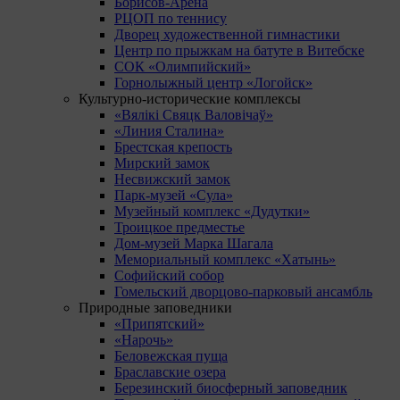
Борисов-Арена
РЦОП по теннису
Дворец художественной гимнастики
Центр по прыжкам на батуте в Витебске
СОК «Олимпийский»
Горнолыжный центр «Логойск»
Культурно-исторические комплексы
«Вялікі Свяцк Валовічаў»
«Линия Сталина»
Брестская крепость
Мирский замок
Несвижский замок
Парк-музей «Сула»
Музейный комплекс «Дудутки»
Троицкое предместье
Дом-музей Марка Шагала
Мемориальный комплекс «Хатынь»
Софийский собор
Гомельский дворцово-парковый ансамбль
Природные заповедники
«Припятский»
«Нарочь»
Беловежская пуща
Браславские озера
Березинский биосферный заповедник