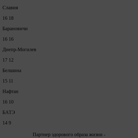
Славия
16
18
Барановичи
16
16
Днепр-Могилев
17
12
Белшина
15
11
Нафтан
16
10
БАТЭ
14
9
Партнер здорового образа жизни -