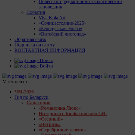
Полесский радиационно-экологический
заповедник
События
Viva Kola Art
«Солнцестояние-2025»
«Белорусская Эльба»
«Витебский листопад»
Обратная связь
Подписка на газету
КОНТАКТНАЯ ИНФОРМАЦИЯ
Поиск
Войти
Матч-центр
ЧМ-2026
Гид по Беларуси
Санатории
«Романтика Люкс»
Интервью с Болбатовским Г.Н.
«Озёрный»
«Ветразь»
«Серебряные ключи»