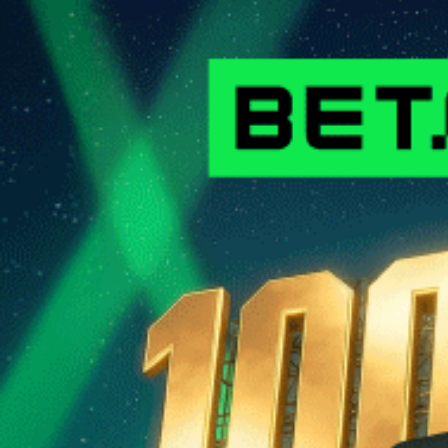
Сергей СЕЛИВАНОВ
Футбол. Betera-высшая лига. Особое мнение. Место для
шага…
Во время открытого до девятого августа трансферного окна в
Betera-высшей лиге уже совершено немало взаимовыгодных
сделок, но особняком выглядит возвращение в Могилев
Кирилла Цепенкова. Один из наиболее одаренных
футболистов Беларуси, рожденных в XXI веке, вернулся в
альма-матер, где старательно постигал футбольное искусство
в специализированной школе “Днепра”.