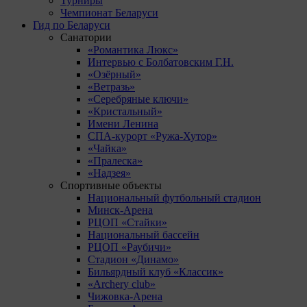
Турниры
Чемпионат Беларуси
Гид по Беларуси
Санатории
«Романтика Люкс»
Интервью с Болбатовским Г.Н.
«Озёрный»
«Ветразь»
«Серебряные ключи»
«Кристальный»
Имени Ленина
СПА-курорт «Ружа-Хутор»
«Чайка»
«Пралеска»
«Надзея»
Спортивные объекты
Национальный футбольный стадион
Минск-Арена
РЦОП «Стайки»
Национальный бассейн
РЦОП «Раубичи»
Стадион «Динамо»
Бильярдный клуб «Классик»
«Archery club»
Чижовка-Арена