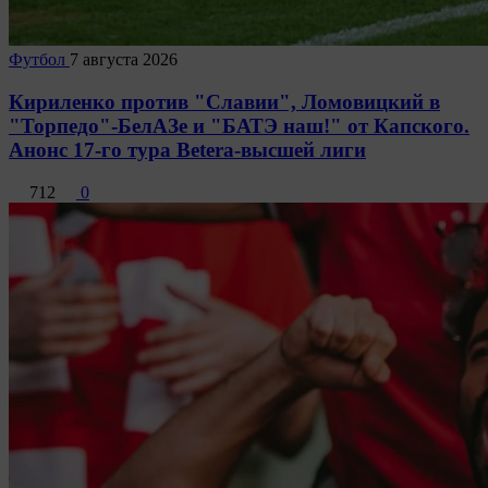
Футбол
7 августа 2026
Кириленко против "Славии", Ломовицкий в
"Торпедо"-БелАЗе и "БАТЭ наш!" от Капского.
Анонс 17-го тура Betera-высшей лиги
712
0