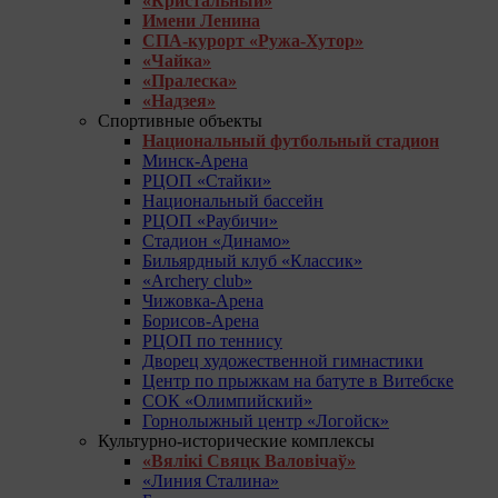
«Кристальный»
Имени Ленина
СПА-курорт «Ружа-Хутор»
«Чайка»
«Пралеска»
«Надзея»
Спортивные объекты
Национальный футбольный стадион
Минск-Арена
РЦОП «Стайки»
Национальный бассейн
РЦОП «Раубичи»
Стадион «Динамо»
Бильярдный клуб «Классик»
«Archery club»
Чижовка-Арена
Борисов-Арена
РЦОП по теннису
Дворец художественной гимнастики
Центр по прыжкам на батуте в Витебске
СОК «Олимпийский»
Горнолыжный центр «Логойск»
Культурно-исторические комплексы
«Вялікі Свяцк Валовічаў»
«Линия Сталина»