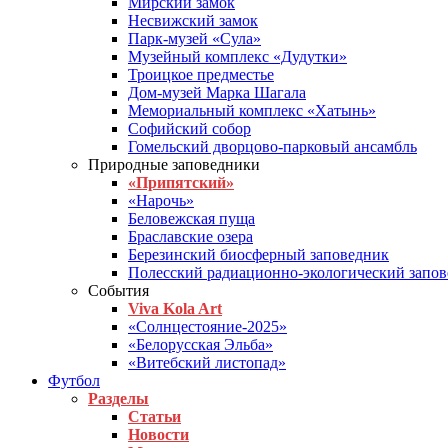
Мирский замок
Несвижский замок
Парк-музей «Сула»
Музейный комплекс «Дудутки»
Троицкое предместье
Дом-музей Марка Шагала
Мемориальный комплекс «Хатынь»
Софийский собор
Гомельский дворцово-парковый ансамбль
Природные заповедники
«Припятский»
«Нарочь»
Беловежская пуща
Браславские озера
Березинский биосферный заповедник
Полесский радиационно-экологический запо
События
Viva Kola Art
«Солнцестояние-2025»
«Белорусская Эльба»
«Витебский листопад»
Футбол
Разделы
Статьи
Новости