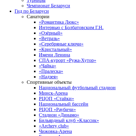
Турниры
Чемпионат Беларуси
Гид по Беларуси
Санатории
«Романтика Люкс»
Интервью с Болбатовским Г.Н.
«Озёрный»
«Ветразь»
«Серебряные ключи»
«Кристальный»
Имени Ленина
СПА-курорт «Ружа-Хутор»
«Чайка»
«Пралеска»
«Надзея»
Спортивные объекты
Национальный футбольный стадион
Минск-Арена
РЦОП «Стайки»
Национальный бассейн
РЦОП «Раубичи»
Стадион «Динамо»
Бильярдный клуб «Классик»
«Archery club»
Чижовка-Арена