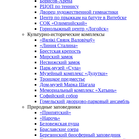
Борисов-Арена
РЦОП по теннису
Дворец художественной гимнастики
Центр по прыжкам на батуте в Витебске
СОК «Олимпийский»
Горнолыжный центр «Логойск»
Культурно-исторические комплексы
«Вялікі Свяцк Валовічаў»
«Линия Сталина»
Брестская крепость
Мирский замок
Несвижский замок
Парк-музей «Сула»
Музейный комплекс «Дудутки»
Троицкое предместье
Дом-музей Марка Шагала
Мемориальный комплекс «Хатынь»
Софийский собор
Гомельский дворцово-парковый ансамбль
Природные заповедники
«Припятский»
«Нарочь»
Беловежская пуща
Браславские озера
Березинский биосферный заповедник