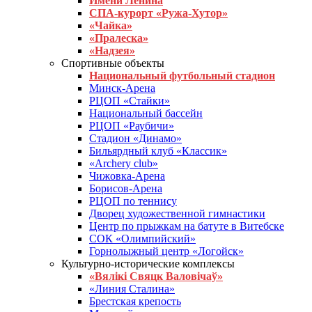
Имени Ленина
СПА-курорт «Ружа-Хутор»
«Чайка»
«Пралеска»
«Надзея»
Спортивные объекты
Национальный футбольный стадион
Минск-Арена
РЦОП «Стайки»
Национальный бассейн
РЦОП «Раубичи»
Стадион «Динамо»
Бильярдный клуб «Классик»
«Archery club»
Чижовка-Арена
Борисов-Арена
РЦОП по теннису
Дворец художественной гимнастики
Центр по прыжкам на батуте в Витебске
СОК «Олимпийский»
Горнолыжный центр «Логойск»
Культурно-исторические комплексы
«Вялікі Свяцк Валовічаў»
«Линия Сталина»
Брестская крепость