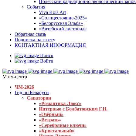
Полесский радиационно-экологический запо
События
Viva Kola Art
«Солнцестояние-2025»
«Белорусская Эльба»
«Витебский листопад»
Обратная связь
Подписка на газету
КОНТАКТНАЯ ИНФОРМАЦИЯ
Поиск
Войти
Матч-центр
ЧМ-2026
Гид по Беларуси
Санатории
«Романтика Люкс»
Интервью с Болбатовским Г.Н.
«Озёрный»
«Ветразь»
«Серебряные ключи»
«Кристальный»