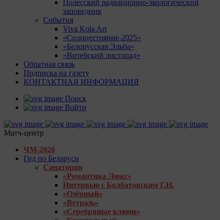
Полесский радиационно-экологический
заповедник
События
Viva Kola Art
«Солнцестояние-2025»
«Белорусская Эльба»
«Витебский листопад»
Обратная связь
Подписка на газету
КОНТАКТНАЯ ИНФОРМАЦИЯ
Поиск
Войти
Матч-центр
ЧМ-2026
Гид по Беларуси
Санатории
«Романтика Люкс»
Интервью с Болбатовским Г.Н.
«Озёрный»
«Ветразь»
«Серебряные ключи»