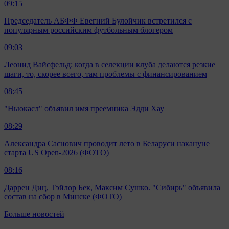
09:15
Председатель АБФФ Евегний Булойчик встретился с
популярным российским футбольным блогером
09:03
Леонид Вайсфельд: когда в селекции клуба делаются резкие
шаги, то, скорее всего, там проблемы с финансированием
08:45
"Ньюкасл" объявил имя преемника Эдди Хау
08:29
Александра Саснович проводит лето в Беларуси накануне
старта US Open-2026 (ФОТО)
08:16
Даррен Диц, Тэйлор Бек, Максим Сушко. "Сибирь" объявила
состав на сбор в Минске (ФОТО)
Больше новостей