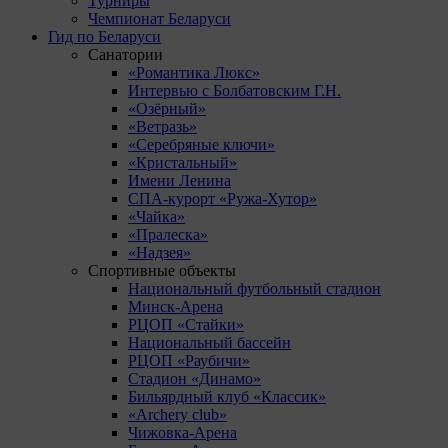
Турниры
Чемпионат Беларуси
Гид по Беларуси
Санатории
«Романтика Люкс»
Интервью с Болбатовским Г.Н.
«Озёрный»
«Ветразь»
«Серебряные ключи»
«Кристальный»
Имени Ленина
СПА-курорт «Ружа-Хутор»
«Чайка»
«Пралеска»
«Надзея»
Спортивные объекты
Национальный футбольный стадион
Минск-Арена
РЦОП «Стайки»
Национальный бассейн
РЦОП «Раубичи»
Стадион «Динамо»
Бильярдный клуб «Классик»
«Archery club»
Чижовка-Арена