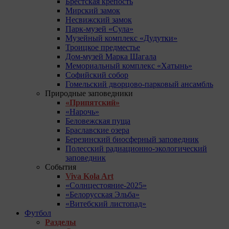
Брестская крепость
Мирский замок
Несвижский замок
Парк-музей «Сула»
Музейный комплекс «Дудутки»
Троицкое предместье
Дом-музей Марка Шагала
Мемориальный комплекс «Хатынь»
Софийский собор
Гомельский дворцово-парковый ансамбль
Природные заповедники
«Припятский»
«Нарочь»
Беловежская пуща
Браславские озера
Березинский биосферный заповедник
Полесский радиационно-экологический
заповедник
События
Viva Kola Art
«Солнцестояние-2025»
«Белорусская Эльба»
«Витебский листопад»
Футбол
Разделы