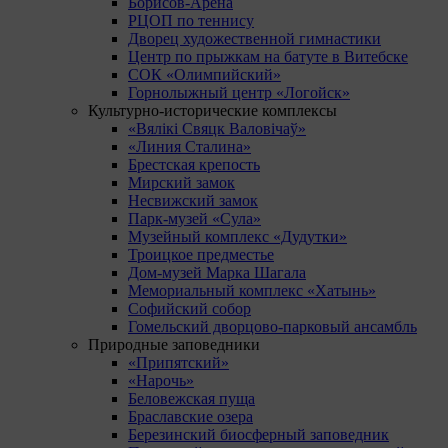
Борисов-Арена
РЦОП по теннису
Дворец художественной гимнастики
Центр по прыжкам на батуте в Витебске
СОК «Олимпийский»
Горнолыжный центр «Логойск»
Культурно-исторические комплексы
«Вялікі Свяцк Валовічаў»
«Линия Сталина»
Брестская крепость
Мирский замок
Несвижский замок
Парк-музей «Сула»
Музейный комплекс «Дудутки»
Троицкое предместье
Дом-музей Марка Шагала
Мемориальный комплекс «Хатынь»
Софийский собор
Гомельский дворцово-парковый ансамбль
Природные заповедники
«Припятский»
«Нарочь»
Беловежская пуща
Браславские озера
Березинский биосферный заповедник