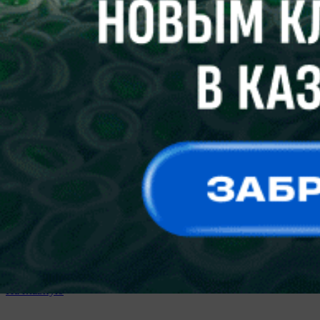
Вам будет отправлена ссылка для восстановления доступа
Отправить
Неавторизованные пользователи не могут оставлять
комментарии.
Пожалуйста,
войдите
или
зарегистрируйтесь
!?
Продолжая использовать наш сайт вы принимаете
пользовательское соглашение и политику обработки файлов
cookie
Ok
Платеж успешно выполнен
На главную