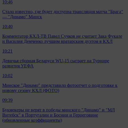
10:46
Стало известно, где будет доступна трансляция матча "Брага"
— "Динамо" Минск
10:40
Комментатор КХЛ-ТВ Павел Сучков не считает Зака Фукале
и Василия Демченко лучшим вратарским дуэтом в КХЛ
10:21
Девичья сборная Беларуси WU-15 сыграет на Турнире
развития УЕФА
10:02
Минское "Динамо" представило фотоотчет о подготовке к
новому сезону КХЛ (ФОТО)
09:39
Букмекеры не верят в победы минского "Динамо" и "МЛ
Витебск" в Португалии и Боснии и Герцеговине
(обновленные коэффициенты)