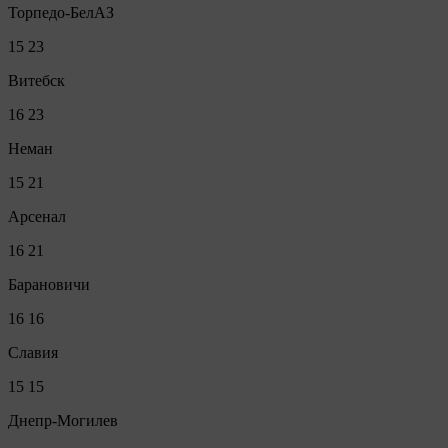
Торпедо-БелАЗ
15
23
Витебск
16
23
Неман
15
21
Арсенал
16
21
Барановичи
16
16
Славия
15
15
Днепр-Могилев