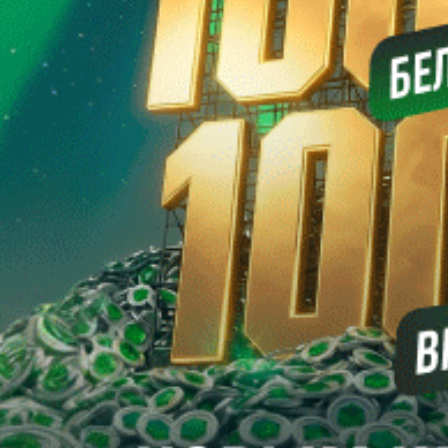
Забыли пароль?
Войти
Регистрация
Регистрация
Использовать форму для регистрации
Использовать форму
Я принимаю условия
пользовательского соглашения
и
согласен на обработку персональных данных согласно
политике конфиденциальности
Создать аккаунт
восстановление пароля