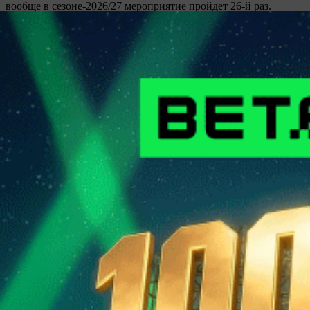
вообще в сезоне-2026/27 мероприятие пройдет 26-й раз.
Защищать звание победителя будет столичная “Юность”, а
всего обладателями почетного трофея в разное время
становились семь ледовых дружин, причем четыре из них
представляют периферию.
Купить подписку
Матч-центр
Газета
Контакты
Обратная связь
ООО "Прессбол-91", УНП 191094987, Республика Беларусь, г.
Минск, пр. Победителей, 20/3-221. Газета зарегистрирована
Министерством информации Республики Беларусь и внесена
в Государственный реестр СМИ за №540. © 2002-2021
Разработка
сайта ITPOFIT
Вход
Использовать форму