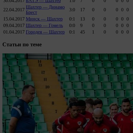
30.04.2017
БАТЭ — Шахтер
1:0
7
0
0
0
0
0
Шахтер — Динамо
22.04.2017
3:0
17
0
0
0
0
0
Брест
15.04.2017
Минск — Шахтер
0:1
13
0
0
0
0
0
09.04.2017
Шахтер — Гомель
0:0
9
0
0
0
0
0
01.04.2017
Городея — Шахтер
0:1
45
1
0
0
0
0
Cтатьи по теме