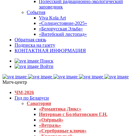
Полесский радиационно-экологический
заповедник
События
Viva Kola Art
«Солнцестояние-2025»
«Белорусская Эльба»
«Витебский листопад»
Обратная связь
Подписка на газету
КОНТАКТНАЯ ИНФОРМАЦИЯ
Поиск
Войти
Матч-центр
ЧМ-2026
Гид по Беларуси
Санатории
«Романтика Люкс»
Интервью с Болбатовским Г.Н.
«Озёрный»
«Ветразь»
«Серебряные ключи»