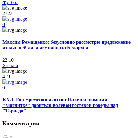
Футбол
2727
0
Максим Ромащенко: безусловно рассмотрю предложение
из высшей лиги чемпионата Беларуси
22:10
Хоккей
419
0
КХЛ. Гол Еременко и ассист Паливко помогли
"Магнитке" добиться волевой гостевой победы над
"Торпедо"
Комментарии
0