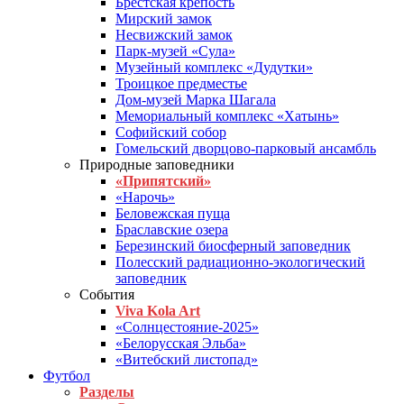
Брестская крепость
Мирский замок
Несвижский замок
Парк-музей «Сула»
Музейный комплекс «Дудутки»
Троицкое предместье
Дом-музей Марка Шагала
Мемориальный комплекс «Хатынь»
Софийский собор
Гомельский дворцово-парковый ансамбль
Природные заповедники
«Припятский»
«Нарочь»
Беловежская пуща
Браславские озера
Березинский биосферный заповедник
Полесский радиационно-экологический
заповедник
События
Viva Kola Art
«Солнцестояние-2025»
«Белорусская Эльба»
«Витебский листопад»
Футбол
Разделы