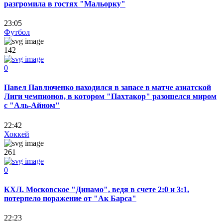
разгромила в гостях "Мальорку"
23:05
Футбол
142
0
Павел Павлюченко находился в запасе в матче азиатской
Лиги чемпионов, в котором "Пахтакор" разошелся миром
с "Аль-Айном"
22:42
Хоккей
261
0
КХЛ. Московское "Динамо", ведя в счете 2:0 и 3:1,
потерпело поражение от "Ак Барса"
22:23