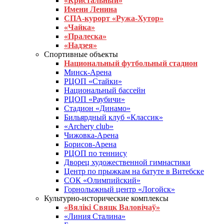
«Кристальный»
Имени Ленина
СПА-курорт «Ружа-Хутор»
«Чайка»
«Пралеска»
«Надзея»
Спортивные объекты
Национальный футбольный стадион
Минск-Арена
РЦОП «Стайки»
Национальный бассейн
РЦОП «Раубичи»
Стадион «Динамо»
Бильярдный клуб «Классик»
«Archery club»
Чижовка-Арена
Борисов-Арена
РЦОП по теннису
Дворец художественной гимнастики
Центр по прыжкам на батуте в Витебске
СОК «Олимпийский»
Горнолыжный центр «Логойск»
Культурно-исторические комплексы
«Вялікі Свяцк Валовічаў»
«Линия Сталина»