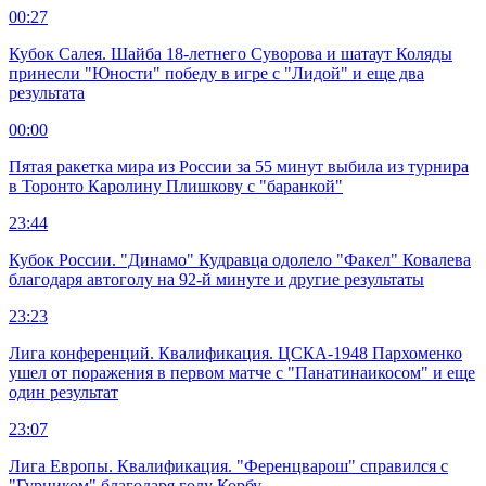
00:27
Кубок Салея. Шайба 18-летнего Суворова и шатаут Коляды
принесли "Юности" победу в игре с "Лидой" и еще два
результата
00:00
Пятая ракетка мира из России за 55 минут выбила из турнира
в Торонто Каролину Плишкову с "баранкой"
23:44
Кубок России. "Динамо" Кудравца одолело "Факел" Ковалева
благодаря автоголу на 92-й минуте и другие результаты
23:23
Лига конференций. Квалификация. ЦСКА-1948 Пархоменко
ушел от поражения в первом матче с "Панатинаикосом" и еще
один результат
23:07
Лига Европы. Квалификация. "Ференцварош" справился с
"Гурником" благодаря голу Корбу