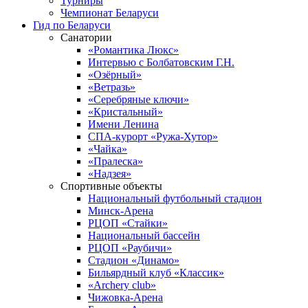
Турниры
Чемпионат Беларуси
Гид по Беларуси
Санатории
«Романтика Люкс»
Интервью с Болбатовским Г.Н.
«Озёрный»
«Ветразь»
«Серебряные ключи»
«Кристальный»
Имени Ленина
СПА-курорт «Ружа-Хутор»
«Чайка»
«Пралеска»
«Надзея»
Спортивные объекты
Национальный футбольный стадион
Минск-Арена
РЦОП «Стайки»
Национальный бассейн
РЦОП «Раубичи»
Стадион «Динамо»
Бильярдный клуб «Классик»
«Archery club»
Чижовка-Арена