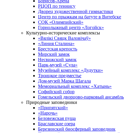
Борисов-Арена
РЦОП по теннису
Дворец художественной гимнастики
Центр по прыжкам на батуте в Витебске
СОК «Олимпийский»
Горнолыжный центр «Логойск»
Культурно-исторические комплексы
«Вялікі Свяцк Валовічаў»
«Линия Сталина»
Брестская крепость
Мирский замок
Несвижский замок
Парк-музей «Сула»
Музейный комплекс «Дудутки»
Троицкое предместье
Дом-музей Марка Шагала
Мемориальный комплекс «Хатынь»
Софийский собор
Гомельский дворцово-парковый ансамбль
Природные заповедники
«Припятский»
«Нарочь»
Беловежская пуща
Браславские озера
Березинский биосферный заповедник