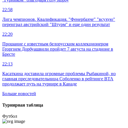
22:58
Лига чемпионов. Квалификация. "Фенербахче" "всухую"
переиграл австрийский "Штурм" и еще один результат
22:20
Прощание с известным белорусским коллекционером
Георгием Дорбуашвили пройдет 7 августа на стадионе в
Бресте
22:13
Касаткина доставила огромные проблемы Рыбакиной, но
главная преследовательница Соболенко в рейтинге ВТА
продолжает путь на турнире в Канаде
Больше новостей
Турнирная таблица
Футбол