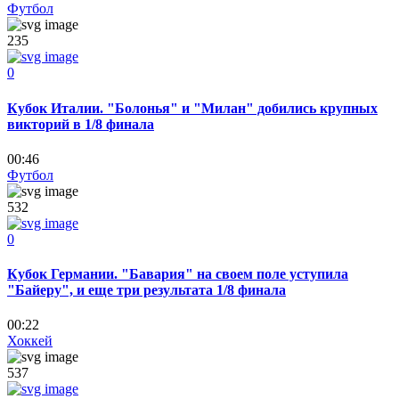
Футбол
235
0
Кубок Италии. "Болонья" и "Милан" добились крупных
викторий в 1/8 финала
00:46
Футбол
532
0
Кубок Германии. "Бавария" на своем поле уступила
"Байеру", и еще три результата 1/8 финала
00:22
Хоккей
537