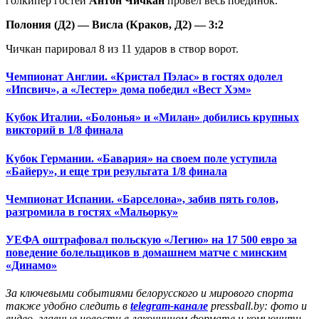
голкипер гостей
Антон Чичкан
провел весь поединок.
Полония (Д2) — Висла (Краков, Д2) — 3:2
Чичкан парировал 8 из 11 ударов в створ ворот.
Чемпионат Англии. «Кристал Пэлас» в гостях одолел
«Ипсвич», а «Лестер» дома победил «Вест Хэм»
Кубок Италии. «Болонья» и «Милан» добились крупных
викторий в 1/8 финала
Кубок Германии. «Бавария» на своем поле уступила
«Байеру», и еще три результата 1/8 финала
Чемпионат Испании. «Барселона», забив пять голов,
разгромила в гостях «Мальорку»
УЕФА оштрафовал польскую «Легию» на 17 500 евро за
поведение болельщиков в домашнем матче с минским
«Динамо»
За ключевыми событиями белорусского и мирового спорта
также удобно следить в
telegram-канале
pressball.by: фото и
видео, главные новости в лаконичном формате и комьюнити