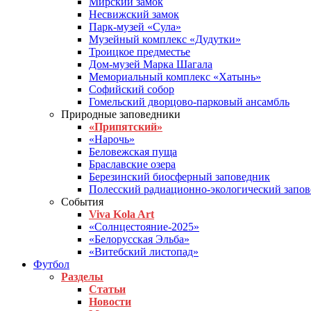
Мирский замок
Несвижский замок
Парк-музей «Сула»
Музейный комплекс «Дудутки»
Троицкое предместье
Дом-музей Марка Шагала
Мемориальный комплекс «Хатынь»
Софийский собор
Гомельский дворцово-парковый ансамбль
Природные заповедники
«Припятский»
«Нарочь»
Беловежская пуща
Браславские озера
Березинский биосферный заповедник
Полесский радиационно-экологический запо
События
Viva Kola Art
«Солнцестояние-2025»
«Белорусская Эльба»
«Витебский листопад»
Футбол
Разделы
Статьи
Новости