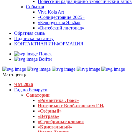
Полесский радиационно-экологический запо
События
Viva Kola Art
«Солнцестояние-2025»
«Белорусская Эльба»
«Витебский листопад»
Обратная связь
Подписка на газету
КОНТАКТНАЯ ИНФОРМАЦИЯ
Поиск
Войти
Матч-центр
ЧМ-2026
Гид по Беларуси
Санатории
«Романтика Люкс»
Интервью с Болбатовским Г.Н.
«Озёрный»
«Ветразь»
«Серебряные ключи»
«Кристальный»