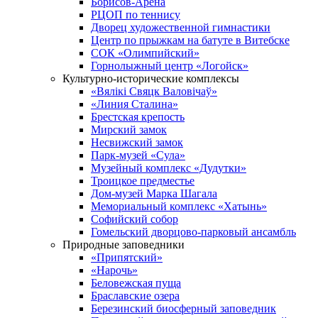
Борисов-Арена
РЦОП по теннису
Дворец художественной гимнастики
Центр по прыжкам на батуте в Витебске
СОК «Олимпийский»
Горнолыжный центр «Логойск»
Культурно-исторические комплексы
«Вялікі Свяцк Валовічаў»
«Линия Сталина»
Брестская крепость
Мирский замок
Несвижский замок
Парк-музей «Сула»
Музейный комплекс «Дудутки»
Троицкое предместье
Дом-музей Марка Шагала
Мемориальный комплекс «Хатынь»
Софийский собор
Гомельский дворцово-парковый ансамбль
Природные заповедники
«Припятский»
«Нарочь»
Беловежская пуща
Браславские озера
Березинский биосферный заповедник