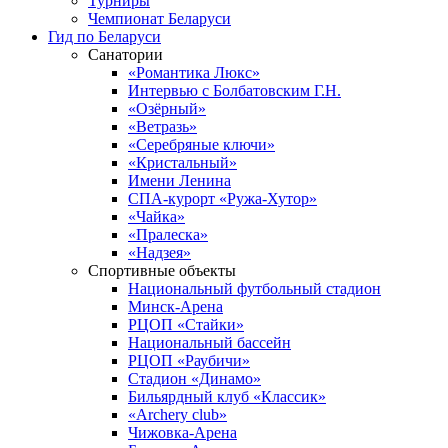
Турниры
Чемпионат Беларуси
Гид по Беларуси
Санатории
«Романтика Люкс»
Интервью с Болбатовским Г.Н.
«Озёрный»
«Ветразь»
«Серебряные ключи»
«Кристальный»
Имени Ленина
СПА-курорт «Ружа-Хутор»
«Чайка»
«Пралеска»
«Надзея»
Спортивные объекты
Национальный футбольный стадион
Минск-Арена
РЦОП «Стайки»
Национальный бассейн
РЦОП «Раубичи»
Стадион «Динамо»
Бильярдный клуб «Классик»
«Archery club»
Чижовка-Арена