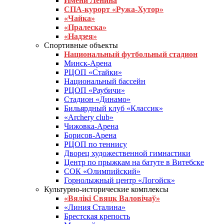
Имени Ленина
СПА-курорт «Ружа-Хутор»
«Чайка»
«Пралеска»
«Надзея»
Спортивные объекты
Национальный футбольный стадион
Минск-Арена
РЦОП «Стайки»
Национальный бассейн
РЦОП «Раубичи»
Стадион «Динамо»
Бильярдный клуб «Классик»
«Archery club»
Чижовка-Арена
Борисов-Арена
РЦОП по теннису
Дворец художественной гимнастики
Центр по прыжкам на батуте в Витебске
СОК «Олимпийский»
Горнолыжный центр «Логойск»
Культурно-исторические комплексы
«Вялікі Свяцк Валовічаў»
«Линия Сталина»
Брестская крепость