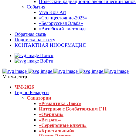
Полесский радиационно-экологический запо
События
Viva Kola Art
«Солнцестояние-2025»
«Белорусская Эльба»
«Витебский листопад»
Обратная связь
Подписка на газету
КОНТАКТНАЯ ИНФОРМАЦИЯ
Поиск
Войти
Матч-центр
ЧМ-2026
Гид по Беларуси
Санатории
«Романтика Люкс»
Интервью с Болбатовским Г.Н.
«Озёрный»
«Ветразь»
«Серебряные ключи»
«Кристальный»