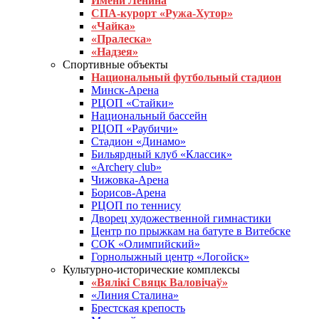
Имени Ленина
СПА-курорт «Ружа-Хутор»
«Чайка»
«Пралеска»
«Надзея»
Спортивные объекты
Национальный футбольный стадион
Минск-Арена
РЦОП «Стайки»
Национальный бассейн
РЦОП «Раубичи»
Стадион «Динамо»
Бильярдный клуб «Классик»
«Archery club»
Чижовка-Арена
Борисов-Арена
РЦОП по теннису
Дворец художественной гимнастики
Центр по прыжкам на батуте в Витебске
СОК «Олимпийский»
Горнолыжный центр «Логойск»
Культурно-исторические комплексы
«Вялікі Свяцк Валовічаў»
«Линия Сталина»
Брестская крепость