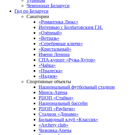
Турниры
Чемпионат Беларуси
Гид по Беларуси
Санатории
«Романтика Люкс»
Интервью с Болбатовским Г.Н.
«Озёрный»
«Ветразь»
«Серебряные ключи»
«Кристальный»
Имени Ленина
СПА-курорт «Ружа-Хутор»
«Чайка»
«Пралеска»
«Надзея»
Спортивные объекты
Национальный футбольный стадион
Минск-Арена
РЦОП «Стайки»
Национальный бассейн
РЦОП «Раубичи»
Стадион «Динамо»
Бильярдный клуб «Классик»
«Archery club»
Чижовка-Арена