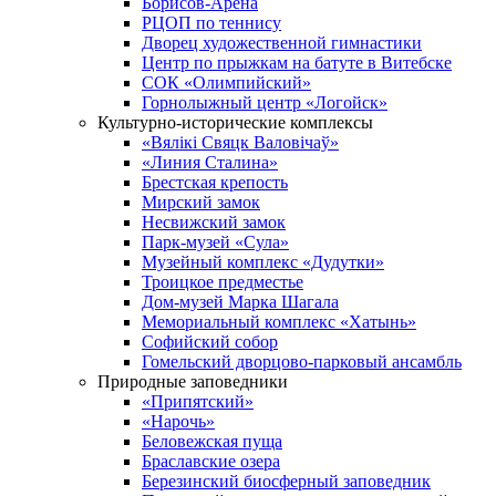
Борисов-Арена
РЦОП по теннису
Дворец художественной гимнастики
Центр по прыжкам на батуте в Витебске
СОК «Олимпийский»
Горнолыжный центр «Логойск»
Культурно-исторические комплексы
«Вялікі Свяцк Валовічаў»
«Линия Сталина»
Брестская крепость
Мирский замок
Несвижский замок
Парк-музей «Сула»
Музейный комплекс «Дудутки»
Троицкое предместье
Дом-музей Марка Шагала
Мемориальный комплекс «Хатынь»
Софийский собор
Гомельский дворцово-парковый ансамбль
Природные заповедники
«Припятский»
«Нарочь»
Беловежская пуща
Браславские озера
Березинский биосферный заповедник