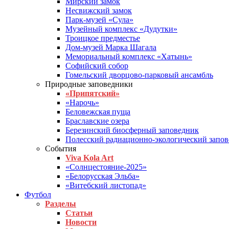
Мирский замок
Несвижский замок
Парк-музей «Сула»
Музейный комплекс «Дудутки»
Троицкое предместье
Дом-музей Марка Шагала
Мемориальный комплекс «Хатынь»
Софийский собор
Гомельский дворцово-парковый ансамбль
Природные заповедники
«Припятский»
«Нарочь»
Беловежская пуща
Браславские озера
Березинский биосферный заповедник
Полесский радиационно-экологический запо
События
Viva Kola Art
«Солнцестояние-2025»
«Белорусская Эльба»
«Витебский листопад»
Футбол
Разделы
Статьи
Новости