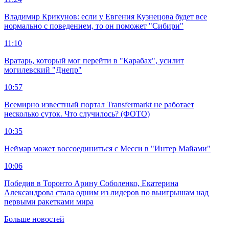
Владимир Крикунов: если у Евгения Кузнецова будет все
нормально с поведением, то он поможет "Сибири"
11:10
Вратарь, который мог перейти в "Карабах", усилит
могилевский "Днепр"
10:57
Всемирно известный портал Transfermarkt не работает
несколько суток. Что случилось? (ФОТО)
10:35
Неймар может воссоединиться с Месси в "Интер Майами"
10:06
Победив в Торонто Арину Соболенко, Екатерина
Александрова стала одним из лидеров по выигрышам над
первыми ракетками мира
Больше новостей