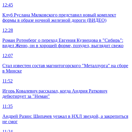
12:45
Клуб Руслана Мялковского представил новый комплект
формы в образе ночной железной дороги (ВИДЕО)
12:28
Роман Ротенберг о переход Евгения Кузнецова в "Сибирь":
видел Женю, он в хорошей форме, похудел, выглядит свежо
12:07
Стал известен состав магнитогорского "Металлурга" на сборе
в Минске
11:52
Игорь Ковалевич рассказал, когда Андрия Раткович
дебютирует за "Неман"
11:35
Андрей Разин: Шипачев уезжал в НХЛ звездой, а закрепиться
не смог
11:24