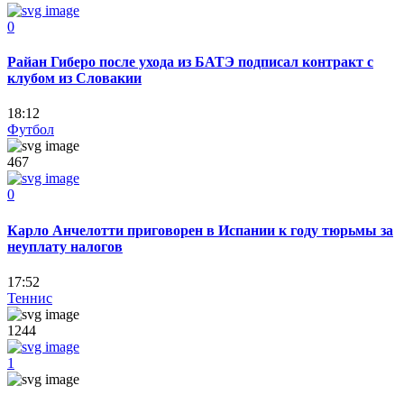
0
Райан Гиберо после ухода из БАТЭ подписал контракт с
клубом из Словакии
18:12
Футбол
467
0
Карло Анчелотти приговорен в Испании к году тюрьмы за
неуплату налогов
17:52
Теннис
1244
1