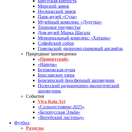
Брестская крепость
Мирский замок
Несвижский замок
Парк-музей «Сула»
Музейный комплекс «Дудутки»
Троицкое предместье
Дом-музей Марка Шагала
Мемориальный комплекс «Хатынь»
Софийский собор
Гомельский дворцово-парковый ансамбль
Природные заповедники
«Припятский»
«Нарочь»
Беловежская пуща
Браславские озера
Березинский биосферный заповедник
Полесский радиационно-экологический
заповедник
События
Viva Kola Art
«Солнцестояние-2025»
«Белорусская Эльба»
«Витебский листопад»
Футбол
Разделы