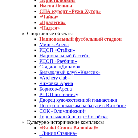
«Кристальный»
Имени Ленина
СПА-курорт «Ружа-Хутор»
«Чайка»
«Пралеска»
«Надзея»
Спортивные объекты
Национальный футбольный стадион
Минск-Арена
РЦОП «Стайки»
Национальный бассейн
РЦОП «Раубичи»
Стадион «Динамо»
Бильярдный клуб «Классик»
«Archery club»
Чижовка-Арена
Борисов-Арена
РЦОП по теннису
Дворец художественной гимнастики
Центр по прыжкам на батуте в Витебске
СОК «Олимпийский»
Горнолыжный центр «Логойск»
Культурно-исторические комплексы
«Вялікі Свяцк Валовічаў»
«Линия Сталина»