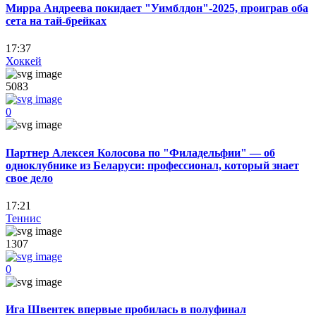
Мирра Андреева покидает "Уимблдон"-2025, проиграв оба
сета на тай-брейках
17:37
Хоккей
5083
0
Партнер Алексея Колосова по "Филадельфии" — об
одноклубнике из Беларуси: профессионал, который знает
свое дело
17:21
Теннис
1307
0
Ига Швентек впервые пробилась в полуфинал