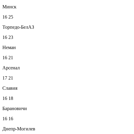
Минск
16
25
Торпедо-БелАЗ
16
23
Неман
16
21
Арсенал
17
21
Славия
16
18
Барановичи
16
16
Днепр-Могилев