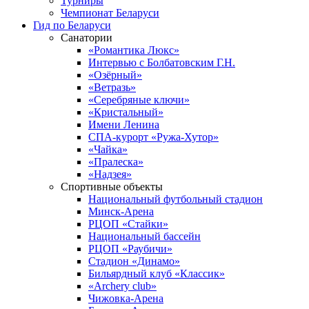
Турниры
Чемпионат Беларуси
Гид по Беларуси
Санатории
«Романтика Люкс»
Интервью с Болбатовским Г.Н.
«Озёрный»
«Ветразь»
«Серебряные ключи»
«Кристальный»
Имени Ленина
СПА-курорт «Ружа-Хутор»
«Чайка»
«Пралеска»
«Надзея»
Спортивные объекты
Национальный футбольный стадион
Минск-Арена
РЦОП «Стайки»
Национальный бассейн
РЦОП «Раубичи»
Стадион «Динамо»
Бильярдный клуб «Классик»
«Archery club»
Чижовка-Арена