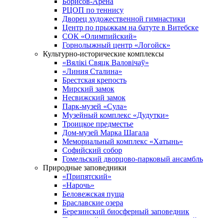
Борисов-Арена
РЦОП по теннису
Дворец художественной гимнастики
Центр по прыжкам на батуте в Витебске
СОК «Олимпийский»
Горнолыжный центр «Логойск»
Культурно-исторические комплексы
«Вялікі Свяцк Валовічаў»
«Линия Сталина»
Брестская крепость
Мирский замок
Несвижский замок
Парк-музей «Сула»
Музейный комплекс «Дудутки»
Троицкое предместье
Дом-музей Марка Шагала
Мемориальный комплекс «Хатынь»
Софийский собор
Гомельский дворцово-парковый ансамбль
Природные заповедники
«Припятский»
«Нарочь»
Беловежская пуща
Браславские озера
Березинский биосферный заповедник