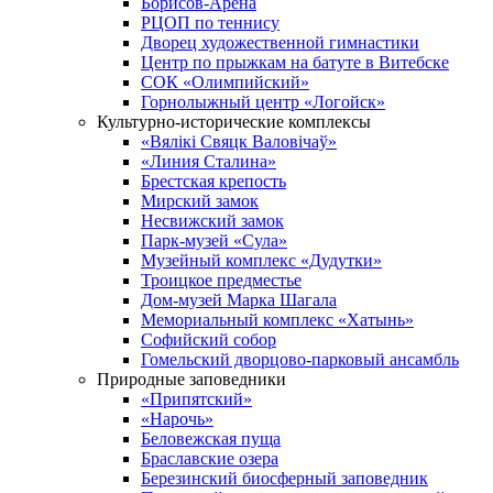
Борисов-Арена
РЦОП по теннису
Дворец художественной гимнастики
Центр по прыжкам на батуте в Витебске
СОК «Олимпийский»
Горнолыжный центр «Логойск»
Культурно-исторические комплексы
«Вялікі Свяцк Валовічаў»
«Линия Сталина»
Брестская крепость
Мирский замок
Несвижский замок
Парк-музей «Сула»
Музейный комплекс «Дудутки»
Троицкое предместье
Дом-музей Марка Шагала
Мемориальный комплекс «Хатынь»
Софийский собор
Гомельский дворцово-парковый ансамбль
Природные заповедники
«Припятский»
«Нарочь»
Беловежская пуща
Браславские озера
Березинский биосферный заповедник