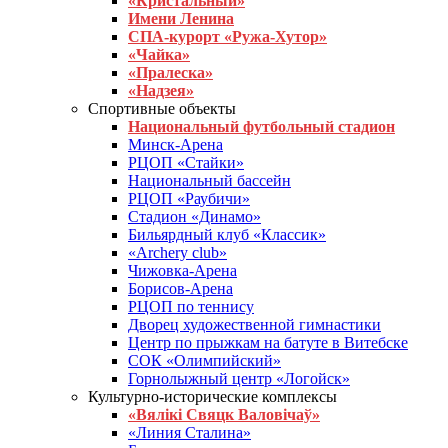
«Кристальный»
Имени Ленина
СПА-курорт «Ружа-Хутор»
«Чайка»
«Пралеска»
«Надзея»
Спортивные объекты
Национальный футбольный стадион
Минск-Арена
РЦОП «Стайки»
Национальный бассейн
РЦОП «Раубичи»
Стадион «Динамо»
Бильярдный клуб «Классик»
«Archery club»
Чижовка-Арена
Борисов-Арена
РЦОП по теннису
Дворец художественной гимнастики
Центр по прыжкам на батуте в Витебске
СОК «Олимпийский»
Горнолыжный центр «Логойск»
Культурно-исторические комплексы
«Вялікі Свяцк Валовічаў»
«Линия Сталина»