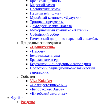
Брестская крепость
Мирский замок
Несвижский замок
Парк-музей «Сула»
Музейный комплекс «Дудутки»
Троицкое предместье
Дом-музей Марка Шагала
Мемориальный комплекс «Хатынь»
Софийский собор
Гомельский дворцово-парковый ансамбль
Природные заповедники
«Припятский»
«Нарочь»
Беловежская пуща
Браславские озера
Березинский биосферный заповедник
Полесский радиационно-экологический
заповедник
События
Viva Kola Art
«Солнцестояние-2025»
«Белорусская Эльба»
«Витебский листопад»
Футбол
Разделы