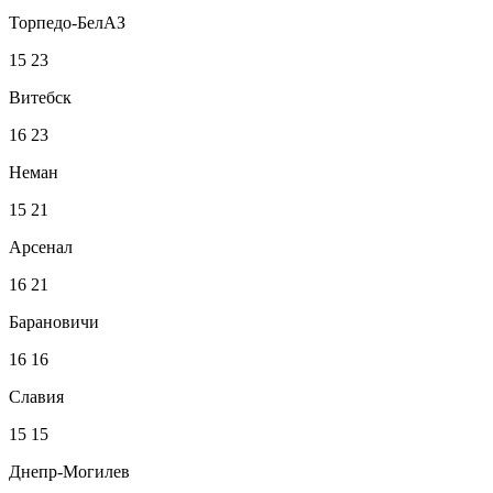
Торпедо-БелАЗ
15
23
Витебск
16
23
Неман
15
21
Арсенал
16
21
Барановичи
16
16
Славия
15
15
Днепр-Могилев