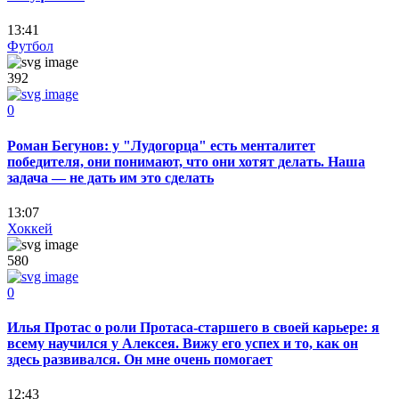
13:41
Футбол
392
0
Роман Бегунов: у "Лудогорца" есть менталитет
победителя, они понимают, что они хотят делать. Наша
задача — не дать им это сделать
13:07
Хоккей
580
0
Илья Протас о роли Протаса-старшего в своей карьере: я
всему научился у Алексея. Вижу его успех и то, как он
здесь развивался. Он мне очень помогает
12:43