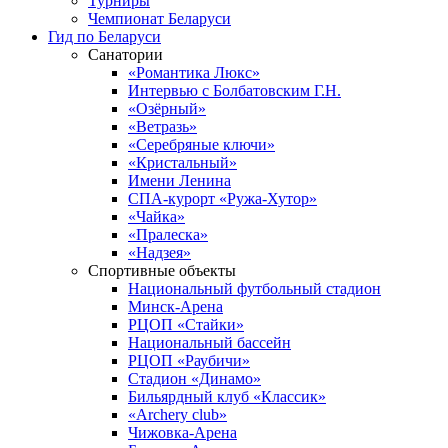
Турниры
Чемпионат Беларуси
Гид по Беларуси
Санатории
«Романтика Люкс»
Интервью с Болбатовским Г.Н.
«Озёрный»
«Ветразь»
«Серебряные ключи»
«Кристальный»
Имени Ленина
СПА-курорт «Ружа-Хутор»
«Чайка»
«Пралеска»
«Надзея»
Спортивные объекты
Национальный футбольный стадион
Минск-Арена
РЦОП «Стайки»
Национальный бассейн
РЦОП «Раубичи»
Стадион «Динамо»
Бильярдный клуб «Классик»
«Archery club»
Чижовка-Арена