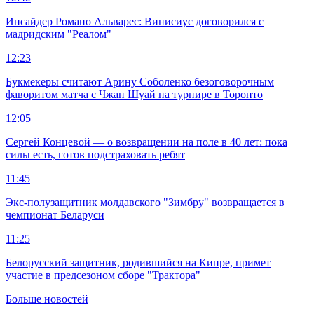
Инсайдер Романо Альварес: Винисиус договорился с
мадридским "Реалом"
12:23
Букмекеры считают Арину Соболенко безоговорочным
фаворитом матча с Чжан Шуай на турнире в Торонто
12:05
Сергей Концевой — о возвращении на поле в 40 лет: пока
силы есть, готов подстраховать ребят
11:45
Экс-полузащитник молдавского "Зимбру" возвращается в
чемпионат Беларуси
11:25
Белорусский защитник, родившийся на Кипре, примет
участие в предсезоном сборе "Трактора"
Больше новостей