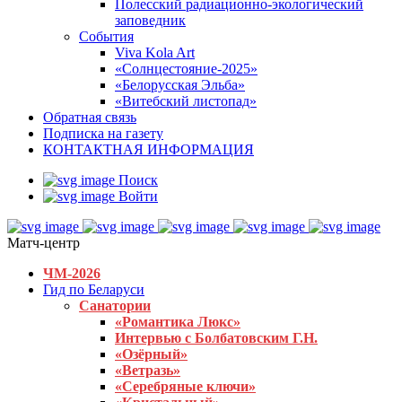
Полесский радиационно-экологический
заповедник
События
Viva Kola Art
«Солнцестояние-2025»
«Белорусская Эльба»
«Витебский листопад»
Обратная связь
Подписка на газету
КОНТАКТНАЯ ИНФОРМАЦИЯ
Поиск
Войти
Матч-центр
ЧМ-2026
Гид по Беларуси
Санатории
«Романтика Люкс»
Интервью с Болбатовским Г.Н.
«Озёрный»
«Ветразь»
«Серебряные ключи»