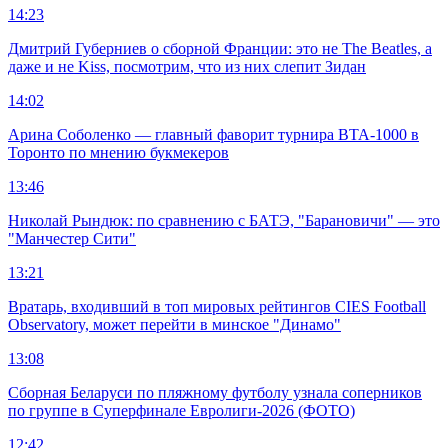
14:23
Дмитрий Губерниев о сборной Франции: это не The Beatles, а
даже и не Kiss, посмотрим, что из них слепит Зидан
14:02
Арина Соболенко — главный фаворит турнира ВТА-1000 в
Торонто по мнению букмекеров
13:46
Николай Рындюк: по сравнению с БАТЭ, "Барановичи" — это
"Манчестер Сити"
13:21
Вратарь, входивший в топ мировых рейтингов CIES Football
Observatory, может перейти в минское "Динамо"
13:08
Сборная Беларуси по пляжному футболу узнала соперников
по группе в Суперфинале Евролиги-2026 (ФОТО)
12:42