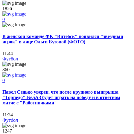
1826
0
В женской команде ФК "Витебск" появился "звездный
игрок" в лице Ольги Бузовой (ФОТО)
11:44
Футбол
860
0
Павел Седько уверен, что после крупного выигрыша
"Торпедо"-БелАЗ будет играть на победу и в ответном
матче с "Работничками"
11:24
Футбол
1247