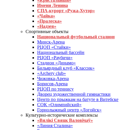
«Кристальный»
Имени Ленина
СПА-курорт «Ружа-Хутор»
«Чайка»
«Пралеска»
«Надзея»
Спортивные объекты
Национальный футбольный стадион
Минск-Арена
РЦОП «Стайки»
Национальный бассейн
РЦОП «Раубичи»
Стадион «Динамо»
Бильярдный клуб «Классик»
«Archery club»
Чижовка-Арена
Борисов-Арена
РЦОП по теннису
Дворец художественной гимнастики
Центр по прыжкам на батуте в Витебске
СОК «Олимпийский»
Горнолыжный центр «Логойск»
Культурно-исторические комплексы
«Вялікі Свяцк Валовічаў»
«Линия Сталина»