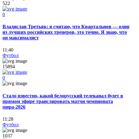
522
0
Владислав Третьяк: я считаю, что Квартальнов — один
из лучших российских тренеров, это точно. Я знаю, что
он максималист
11:40
Футбол
15894
0
Стало известно, какой белорусский телеканал будет в
прямом эфире транслировать матчи чемпионата
мира-2026
11:28
Футбол
1037