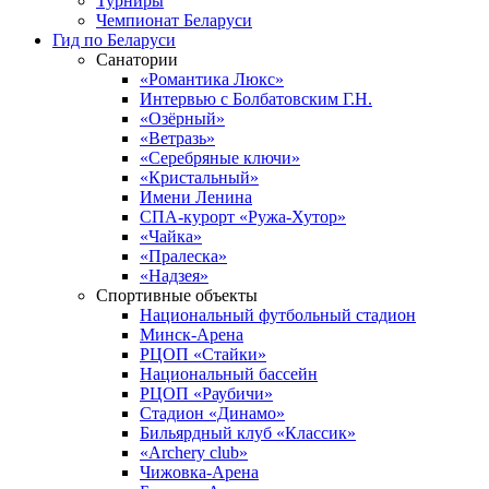
Турниры
Чемпионат Беларуси
Гид по Беларуси
Санатории
«Романтика Люкс»
Интервью с Болбатовским Г.Н.
«Озёрный»
«Ветразь»
«Серебряные ключи»
«Кристальный»
Имени Ленина
СПА-курорт «Ружа-Хутор»
«Чайка»
«Пралеска»
«Надзея»
Спортивные объекты
Национальный футбольный стадион
Минск-Арена
РЦОП «Стайки»
Национальный бассейн
РЦОП «Раубичи»
Стадион «Динамо»
Бильярдный клуб «Классик»
«Archery club»
Чижовка-Арена