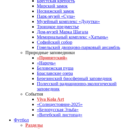
Брестская крепость
Мирский замок
Несвижский замок
Парк-музей «Сула»
Музейный комплекс «Дудутки»
Троицкое предместье
Дом-музей Марка Шагала
Мемориальный комплекс «Хатынь»
Софийский собор
Гомельский дворцово-парковый ансамбль
Природные заповедники
«Припятский»
«Нарочь»
Беловежская пуща
Браславские озера
Березинский биосферный заповедник
Полесский радиационно-экологический
заповедник
События
Viva Kola Art
«Солнцестояние-2025»
«Белорусская Эльба»
«Витебский листопад»
Футбол
Разделы