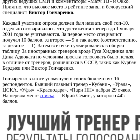
других ведущих СМИ и комментаторы «Матч ТВ» и Okko.
Приятно, что высокое место в рейтинге занял и белорусский
специалист
Виктор Гончаренко
.
Каждый участник опроса должен был назвать свой топ-10,
отдельно оговаривалось, что достижения тренера до 1 января
2001 года не учитываются. За первое место специалист
получал 10 баллов, за второе — 9 и так далее (соответственно,
за десятое — 1). Затем все очки суммировались в общую
таблицу. За иностранных тренеров вроде Гуса Хиддинка или
Дика Адвоката по условиям проекта голосовать было нельзя,
в отличие от тренеров, родившихся в СССР, таких как Курбан
Бердыев или Виктор Гончаренко.
Гончаренко в итоге упомянули в своих бюллетенях 16
респондентов. Бывший главный тренер «Кубани», «Урала»,
ЦСКА, «Уфы», «Краснодара», «Пари НН» набрал 29 очков.
На первом месте
списка
— Юрий Семин, у которого 445
баллов.