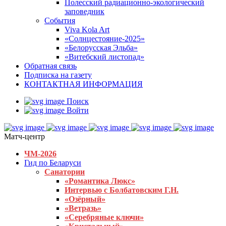
Полесский радиационно-экологический
заповедник
События
Viva Kola Art
«Солнцестояние-2025»
«Белорусская Эльба»
«Витебский листопад»
Обратная связь
Подписка на газету
КОНТАКТНАЯ ИНФОРМАЦИЯ
Поиск
Войти
Матч-центр
ЧМ-2026
Гид по Беларуси
Санатории
«Романтика Люкс»
Интервью с Болбатовским Г.Н.
«Озёрный»
«Ветразь»
«Серебряные ключи»