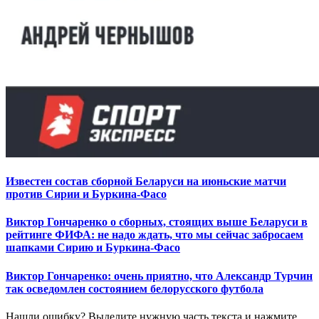
Известен состав сборной Беларуси на июньские матчи
против Сирии и Буркина-Фасо
Виктор Гончаренко о сборных, стоящих выше Беларуси в
рейтинге ФИФА: не надо ждать, что мы сейчас забросаем
шапками Сирию и Буркина-Фасо
Виктор Гончаренко: очень приятно, что Александр Турчин
так осведомлен состоянием белорусского футбола
Нашли ошибку? Выделите нужную часть текста и нажмите