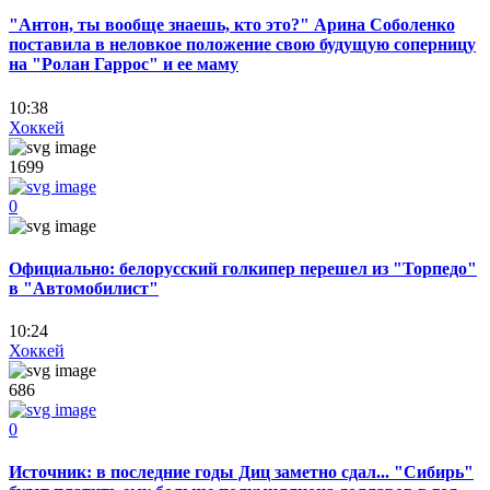
"Антон, ты вообще знаешь, кто это?" Арина Соболенко
поставила в неловкое положение свою будущую соперницу
на "Ролан Гаррос" и ее маму
10:38
Хоккей
1699
0
Официально: белорусский голкипер перешел из "Торпедо"
в "Автомобилист"
10:24
Хоккей
686
0
Источник: в последние годы Диц заметно сдал... "Сибирь"