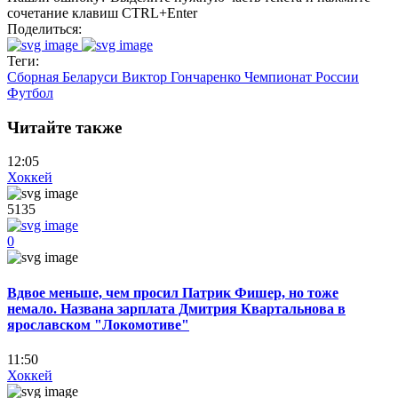
сочетание клавиш CTRL+Enter
Поделиться:
Теги:
Сборная Беларуси
Виктор Гончаренко
Чемпионат России
Футбол
Читайте также
12:05
Хоккей
5135
0
Вдвое меньше, чем просил Патрик Фишер, но тоже
немало. Названа зарплата Дмитрия Квартальнова в
ярославском "Локомотиве"
11:50
Хоккей