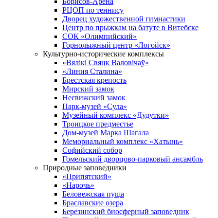
Борисов-Арена
РЦОП по теннису
Дворец художественной гимнастики
Центр по прыжкам на батуте в Витебске
СОК «Олимпийский»
Горнолыжный центр «Логойск»
Культурно-исторические комплексы
«Вялікі Свяцк Валовічаў»
«Линия Сталина»
Брестская крепость
Мирский замок
Несвижский замок
Парк-музей «Сула»
Музейный комплекс «Дудутки»
Троицкое предместье
Дом-музей Марка Шагала
Мемориальный комплекс «Хатынь»
Софийский собор
Гомельский дворцово-парковый ансамбль
Природные заповедники
«Припятский»
«Нарочь»
Беловежская пуща
Браславские озера
Березинский биосферный заповедник