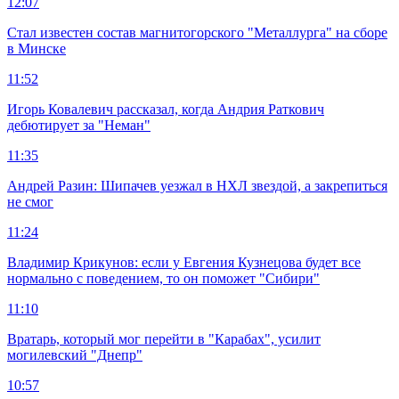
12:07
Стал известен состав магнитогорского "Металлурга" на сборе
в Минске
11:52
Игорь Ковалевич рассказал, когда Андрия Раткович
дебютирует за "Неман"
11:35
Андрей Разин: Шипачев уезжал в НХЛ звездой, а закрепиться
не смог
11:24
Владимир Крикунов: если у Евгения Кузнецова будет все
нормально с поведением, то он поможет "Сибири"
11:10
Вратарь, который мог перейти в "Карабах", усилит
могилевский "Днепр"
10:57