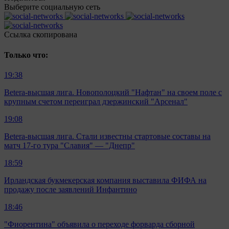
Выберите социальную сеть
Ccылка скопирована
Только что:
19:38
Betera-высшая лига. Новополоцкий "Нафтан" на своем поле с
крупным счетом переиграл дзержинский "Арсенал"
19:08
Betera-высшая лига. Стали известны стартовые составы на
матч 17-го тура "Славия" — "Днепр"
18:59
Ирландская букмекерская компания выставила ФИФА на
продажу после заявлений Инфантино
18:46
"Фиорентина" объявила о переходе форварда сборной