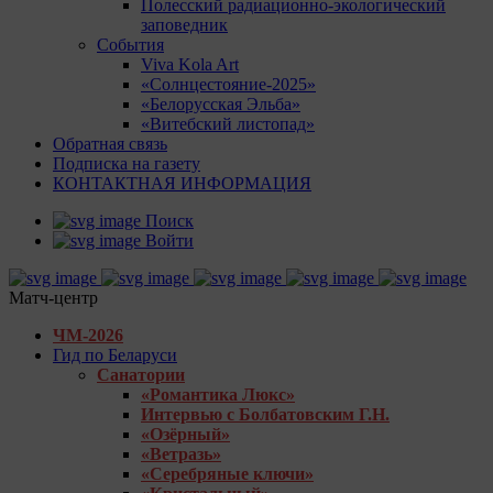
Полесский радиационно-экологический
заповедник
События
Viva Kola Art
«Солнцестояние-2025»
«Белорусская Эльба»
«Витебский листопад»
Обратная связь
Подписка на газету
КОНТАКТНАЯ ИНФОРМАЦИЯ
Поиск
Войти
Матч-центр
ЧМ-2026
Гид по Беларуси
Санатории
«Романтика Люкс»
Интервью с Болбатовским Г.Н.
«Озёрный»
«Ветразь»
«Серебряные ключи»