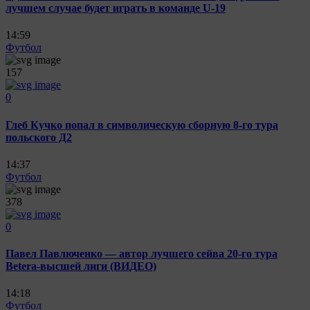
лучшем случае будет играть в команде U-19
14:59
Футбол
157
0
Глеб Кучко попал в символическую сборную 8-го тура
польского Д2
14:37
Футбол
378
0
Павел Павлюченко — автор лучшего сейва 20-го тура
Вetera-высшей лиги (ВИДЕО)
14:18
Футбол