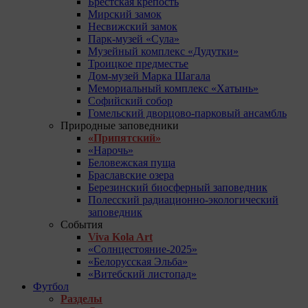
Брестская крепость
Мирский замок
Несвижский замок
Парк-музей «Сула»
Музейный комплекс «Дудутки»
Троицкое предместье
Дом-музей Марка Шагала
Мемориальный комплекс «Хатынь»
Софийский собор
Гомельский дворцово-парковый ансамбль
Природные заповедники
«Припятский»
«Нарочь»
Беловежская пуща
Браславские озера
Березинский биосферный заповедник
Полесский радиационно-экологический
заповедник
События
Viva Kola Art
«Солнцестояние-2025»
«Белорусская Эльба»
«Витебский листопад»
Футбол
Разделы