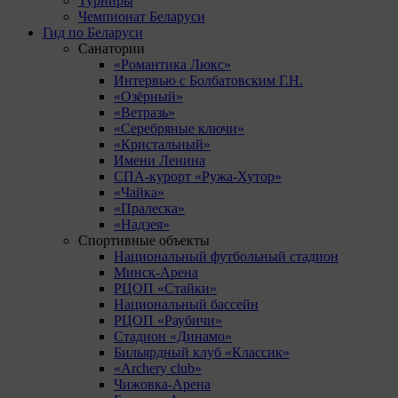
Турниры
Чемпионат Беларуси
Гид по Беларуси
Санатории
«Романтика Люкс»
Интервью с Болбатовским Г.Н.
«Озёрный»
«Ветразь»
«Серебряные ключи»
«Кристальный»
Имени Ленина
СПА-курорт «Ружа-Хутор»
«Чайка»
«Пралеска»
«Надзея»
Спортивные объекты
Национальный футбольный стадион
Минск-Арена
РЦОП «Стайки»
Национальный бассейн
РЦОП «Раубичи»
Стадион «Динамо»
Бильярдный клуб «Классик»
«Archery club»
Чижовка-Арена