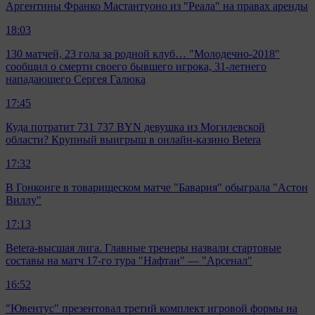
Аргентины Франко Мастантуоно из "Реала" на правах аренды
18:03
130 матчей, 23 гола за родной клуб… "Молодечно-2018"
сообщил о смерти своего бывшего игрока, 31-летнего
нападающего Сергея Галюка
17:45
Куда потратит 731 737 BYN девушка из Могилевской
области? Крупный выигрыш в онлайн-казино Betera
17:32
В Гонконге в товарищеском матче "Бавария" обыграла "Астон
Виллу"
17:13
Betera-высшая лига. Главные тренеры назвали стартовые
составы на матч 17-го тура "Нафтан" — "Арсенал"
16:52
"Ювентус" презентовал третий комплект игровой формы на