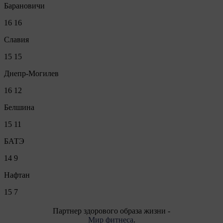
Барановичи
16
16
Славия
15
15
Днепр-Могилев
16
12
Белшина
15
11
БАТЭ
14
9
Нафтан
15
7
Партнер здорового образа жизни -
Мир фитнеса
.