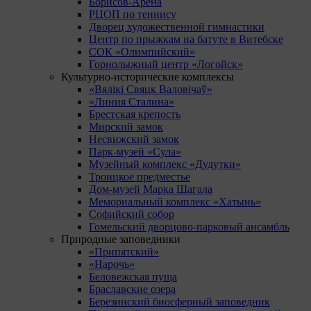
Борисов-Арена
РЦОП по теннису
Дворец художественной гимнастики
Центр по прыжкам на батуте в Витебске
СОК «Олимпийский»
Горнолыжный центр «Логойск»
Культурно-исторические комплексы
«Вялікі Свяцк Валовічаў»
«Линия Сталина»
Брестская крепость
Мирский замок
Несвижский замок
Парк-музей «Сула»
Музейный комплекс «Дудутки»
Троицкое предместье
Дом-музей Марка Шагала
Мемориальный комплекс «Хатынь»
Софийский собор
Гомельский дворцово-парковый ансамбль
Природные заповедники
«Припятский»
«Нарочь»
Беловежская пуща
Браславские озера
Березинский биосферный заповедник