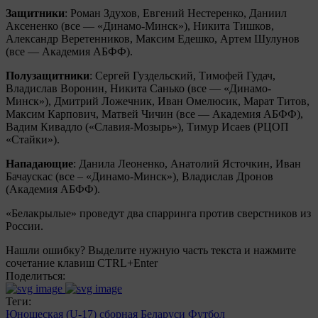
Защитники
: Роман Здухов, Евгений Нестеренко, Даниил
Аксененко (все — «Динамо-Минск»), Никита Тишков,
Александр Веретенников, Максим Едешко, Артем Шулунов
(все — Академия АБФФ).
Полузащитники
: Сергей Гуздельский, Тимофей Гудач,
Владислав Воронин, Никита Санько (все — «Динамо-
Минск»), Дмитрий Ложечник, Иван Омелюсик, Марат Титов,
Максим Карпович, Матвей Чичин (все — Академия АБФФ),
Вадим Кивадло («Славия-Мозырь»), Тимур Исаев (РЦОП
«Стайки»).
Нападающие
: Данила Леоненко, Анатолий Ясточкин, Иван
Бачаускас (все – «Динамо-Минск»), Владислав Дронов
(Академия АБФФ).
«Белакрылые» проведут два спарринга против сверстников из
России.
Нашли ошибку? Выделите нужную часть текста и нажмите
сочетание клавиш CTRL+Enter
Поделиться:
Теги:
Юношеская (U-17) сборная Беларуси
Футбол