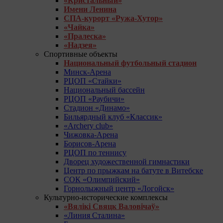
«Кристальный»
Имени Ленина
СПА-курорт «Ружа-Хутор»
«Чайка»
«Пралеска»
«Надзея»
Спортивные объекты
Национальный футбольный стадион
Минск-Арена
РЦОП «Стайки»
Национальный бассейн
РЦОП «Раубичи»
Стадион «Динамо»
Бильярдный клуб «Классик»
«Archery club»
Чижовка-Арена
Борисов-Арена
РЦОП по теннису
Дворец художественной гимнастики
Центр по прыжкам на батуте в Витебске
СОК «Олимпийский»
Горнолыжный центр «Логойск»
Культурно-исторические комплексы
«Вялікі Свяцк Валовічаў»
«Линия Сталина»