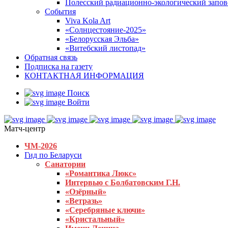
Полесский радиационно-экологический запо
События
Viva Kola Art
«Солнцестояние-2025»
«Белорусская Эльба»
«Витебский листопад»
Обратная связь
Подписка на газету
КОНТАКТНАЯ ИНФОРМАЦИЯ
Поиск
Войти
Матч-центр
ЧМ-2026
Гид по Беларуси
Санатории
«Романтика Люкс»
Интервью с Болбатовским Г.Н.
«Озёрный»
«Ветразь»
«Серебряные ключи»
«Кристальный»