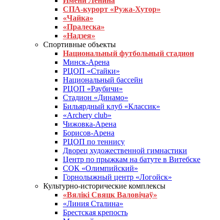
Имени Ленина
СПА-курорт «Ружа-Хутор»
«Чайка»
«Пралеска»
«Надзея»
Спортивные объекты
Национальный футбольный стадион
Минск-Арена
РЦОП «Стайки»
Национальный бассейн
РЦОП «Раубичи»
Стадион «Динамо»
Бильярдный клуб «Классик»
«Archery club»
Чижовка-Арена
Борисов-Арена
РЦОП по теннису
Дворец художественной гимнастики
Центр по прыжкам на батуте в Витебске
СОК «Олимпийский»
Горнолыжный центр «Логойск»
Культурно-исторические комплексы
«Вялікі Свяцк Валовічаў»
«Линия Сталина»
Брестская крепость