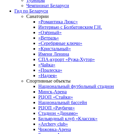
Турниры
Чемпионат Беларуси
Гид по Беларуси
Санатории
«Романтика Люкс»
Интервью с Болбатовским Г.Н.
«Озёрный»
«Ветразь»
«Серебряные ключи»
«Кристальный»
Имени Ленина
СПА-курорт «Ружа-Хутор»
«Чайка»
«Пралеска»
«Надзея»
Спортивные объекты
Национальный футбольный стадион
Минск-Арена
РЦОП «Стайки»
Национальный бассейн
РЦОП «Раубичи»
Стадион «Динамо»
Бильярдный клуб «Классик»
«Archery club»
Чижовка-Арена