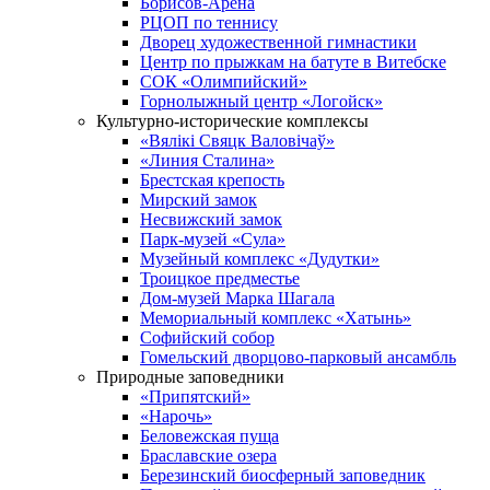
Борисов-Арена
РЦОП по теннису
Дворец художественной гимнастики
Центр по прыжкам на батуте в Витебске
СОК «Олимпийский»
Горнолыжный центр «Логойск»
Культурно-исторические комплексы
«Вялікі Свяцк Валовічаў»
«Линия Сталина»
Брестская крепость
Мирский замок
Несвижский замок
Парк-музей «Сула»
Музейный комплекс «Дудутки»
Троицкое предместье
Дом-музей Марка Шагала
Мемориальный комплекс «Хатынь»
Софийский собор
Гомельский дворцово-парковый ансамбль
Природные заповедники
«Припятский»
«Нарочь»
Беловежская пуща
Браславские озера
Березинский биосферный заповедник