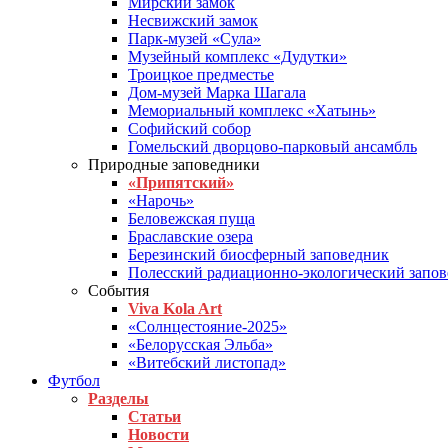
Мирский замок
Несвижский замок
Парк-музей «Сула»
Музейный комплекс «Дудутки»
Троицкое предместье
Дом-музей Марка Шагала
Мемориальный комплекс «Хатынь»
Софийский собор
Гомельский дворцово-парковый ансамбль
Природные заповедники
«Припятский»
«Нарочь»
Беловежская пуща
Браславские озера
Березинский биосферный заповедник
Полесский радиационно-экологический запо
События
Viva Kola Art
«Солнцестояние-2025»
«Белорусская Эльба»
«Витебский листопад»
Футбол
Разделы
Статьи
Новости