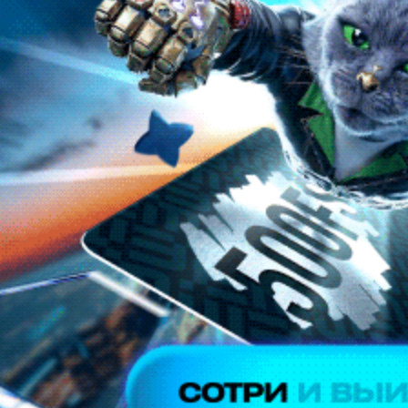
Во время открытого до девятого августа трансферного окна в
Betera-высшей лиге уже совершено немало взаимовыгодных
сделок, но особняком выглядит возвращение в Могилев
Кирилла Цепенкова. Один из наиболее одаренных
футболистов Беларуси, рожденных в XXI веке, вернулся в
альма-матер, где старательно постигал футбольное искусство
в специализированной школе “Днепра”.
Александр КАНАНОВИЧ
Футзал. Александр Чибисов. Нахожусь в своей команде