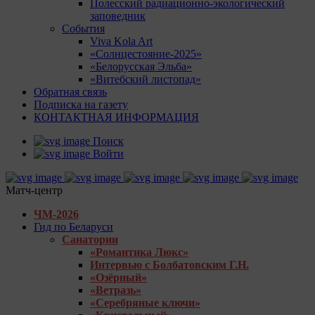
Полесский радиационно-экологический
заповедник
События
Viva Kola Art
«Солнцестояние-2025»
«Белорусская Эльба»
«Витебский листопад»
Обратная связь
Подписка на газету
КОНТАКТНАЯ ИНФОРМАЦИЯ
Поиск
Войти
Матч-центр
ЧМ-2026
Гид по Беларуси
Санатории
«Романтика Люкс»
Интервью с Болбатовским Г.Н.
«Озёрный»
«Ветразь»
«Серебряные ключи»