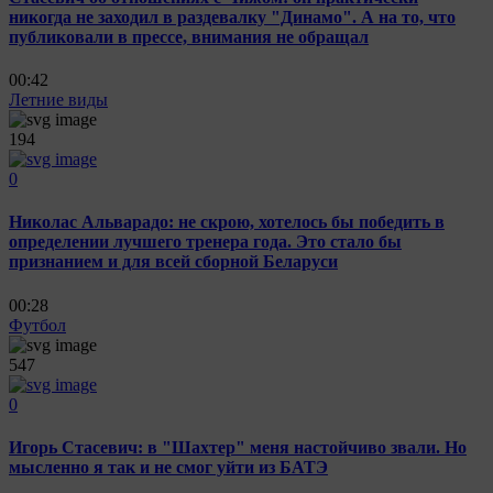
никогда не заходил в раздевалку "Динамо". А на то, что
публиковали в прессе, внимания не обращал
00:42
Летние виды
194
0
Николас Альварадо: не скрою, хотелось бы победить в
определении лучшего тренера года. Это стало бы
признанием и для всей сборной Беларуси
00:28
Футбол
547
0
Игорь Стасевич: в "Шахтер" меня настойчиво звали. Но
мысленно я так и не смог уйти из БАТЭ