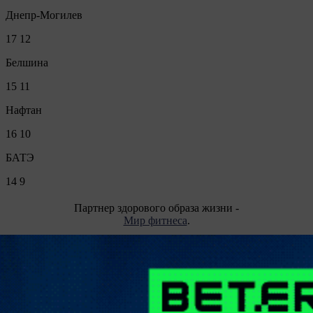
Днепр-Могилев
17
12
Белшина
15
11
Нафтан
16
10
БАТЭ
14
9
Партнер здорового образа жизни -
Мир фитнеса
.
Опрос
Все опросы
Подпишитесь на каналы и будьте в курсе последних