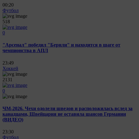
00:20
Футбол
518
0
"Арсенал" победил "Бернли" и находится в шаге от
чемпионства в АПЛ
23:49
Хоккей
2131
0
ЧМ-2026. Чехи одолели шведов и расположилась вслед за
канадцами, Швейцария не оставила шансов Германии
(ВИДЕО)
23:30
Футбол