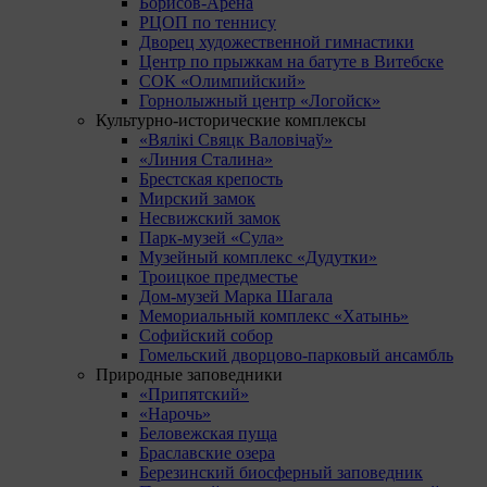
Борисов-Арена
РЦОП по теннису
Дворец художественной гимнастики
Центр по прыжкам на батуте в Витебске
СОК «Олимпийский»
Горнолыжный центр «Логойск»
Культурно-исторические комплексы
«Вялікі Свяцк Валовічаў»
«Линия Сталина»
Брестская крепость
Мирский замок
Несвижский замок
Парк-музей «Сула»
Музейный комплекс «Дудутки»
Троицкое предместье
Дом-музей Марка Шагала
Мемориальный комплекс «Хатынь»
Софийский собор
Гомельский дворцово-парковый ансамбль
Природные заповедники
«Припятский»
«Нарочь»
Беловежская пуща
Браславские озера
Березинский биосферный заповедник