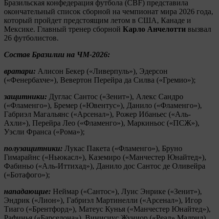
Бразильская конфедерация футбола (CBF) представила
окончательный список сборной на чемпионат мира 2026 года,
который пройдет предстоящим летом в США, Канаде и
Мексике. Главный тренер сборной
Карло Анчелотти
вызвал
26 футболистов.
Состав Бразилии на ЧМ-2026:
вратари:
Алисон Бекер («Ливерпуль»), Эдерсон
(«Фенербахче»), Вевертон Перейра да Силва («Гремио»);
защитники:
Дуглас Сантос («Зенит»), Алекс Сандро
(«Фламенго»), Бремер («Ювентус»), Данило («Фламенго»),
Габриэл Магальянс («Арсенал»), Рожер Ибаньес («Аль-
Ахли»), Перейра Лео («Фламенго»), Маркиньос («ПСЖ»),
Уэсли Франса («Рома»);
полузащитники:
Лукас Пакета («Фламенго»), Бруно
Гимарайнс («Ньюкасл»), Каземиро («Манчестер Юнайтед»),
Фабиньо («Аль-Иттихад»), Данило дос Сантос де Оливейра
(«Ботафого»);
нападающие:
Неймар («Сантос»), Луис Энрике («Зенит»),
Эндрик («Лион»), Габриэл Мартинелли («Арсенал»), Игор
Тиаго («Брентфорд»), Матеус Кунья («Манчестер Юнайтед»),
Рафинья («Барселона»), Винисиус Жуниор («Реал» Мадрид),