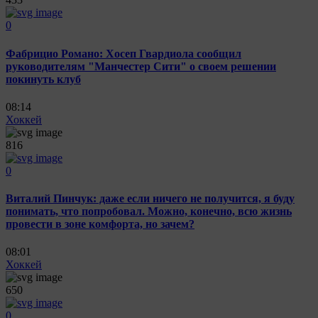
0
Фабрицио Романо: Хосеп Гвардиола сообщил
руководителям "Манчестер Сити" о своем решении
покинуть клуб
08:14
Хоккей
816
0
Виталий Пинчук: даже если ничего не получится, я буду
понимать, что попробовал. Можно, конечно, всю жизнь
провести в зоне комфорта, но зачем?
08:01
Хоккей
650
0