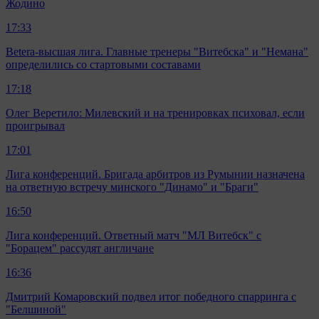
Жодино
17:33
Betera-высшая лига. Главные тренеры "Витебска" и "Немана"
определились со стартовыми составами
17:18
Олег Веретило: Милевский и на тренировках психовал, если
проигрывал
17:01
Лига конференций. Бригада арбитров из Румынии назначена
на ответную встречу минского "Динамо" и "Браги"
16:50
Лига конференций. Ответный матч "МЛ Витебск" с
"Борацем" рассудят англичане
16:36
Дмитрий Комаровский подвел итог победного спарринга с
"Белшиной"