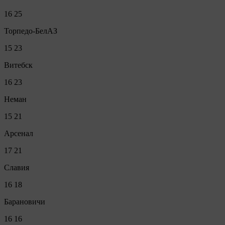
16
25
Торпедо-БелАЗ
15
23
Витебск
16
23
Неман
15
21
Арсенал
17
21
Славия
16
18
Барановичи
16
16