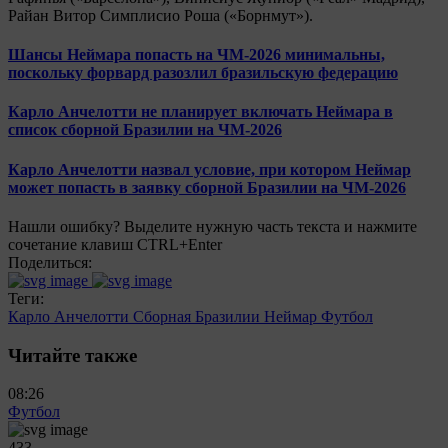
Райан Витор Симплисио Роша («Борнмут»).
Шансы Неймара попасть на ЧМ-2026 минимальны,
поскольку форвард разозлил бразильскую федерацию
Карло Анчелотти не планирует включать Неймара в
список сборной Бразилии на ЧМ-2026
Карло Анчелотти назвал условие, при котором Неймар
может попасть в заявку сборной Бразилии на ЧМ-2026
Нашли ошибку? Выделите нужную часть текста и нажмите
сочетание клавиш CTRL+Enter
Поделиться:
Теги:
Карло Анчелотти
Сборная Бразилии
Неймар
Футбол
Читайте также
08:26
Футбол
433