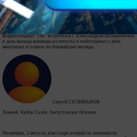
Лучшим футзальным тренером Беларуси третий раз был
признан Александр ЧИБИСОВ — он привел “Столицу” к
золоту в чемпионате страны и выигрышу Кубка. В коллекции
42-летнего специалиста, тренерский дебют которого состоялся
в марте 2022 года, четыре победы в первенстве и по две в
Кубке и Суперкубке Беларуси. Результаты впечатляют.
Корреспондент “ПБ” встретился с Александром Валерьевичем
в день выхода команды из отпуска и побеседовал о днях
минувших и планах на ближайшие месяцы.
Сергей СЕЛИВАНОВ
Хоккей. Кубок Салея. Августовское безумие
Позавчера, 2 августа, взял старт второй по значимости