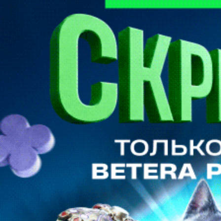
событий
Facebook
Telegram
Vkontakte
Instagram
Twitter
ЧИТАЙТЕ В СВЕЖЕМ НОМЕРЕ ГАЗЕТЫ ОТ 4
АВГУСТА 2026 ГОДА
Сергей СЕЛИВАНОВ
Футбол. Betera-высшая лига. Особое мнение. Место для
шага…