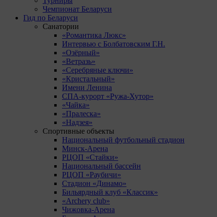
Турниры
Чемпионат Беларуси
Гид по Беларуси
Санатории
«Романтика Люкс»
Интервью с Болбатовским Г.Н.
«Озёрный»
«Ветразь»
«Серебряные ключи»
«Кристальный»
Имени Ленина
СПА-курорт «Ружа-Хутор»
«Чайка»
«Пралеска»
«Надзея»
Спортивные объекты
Национальный футбольный стадион
Минск-Арена
РЦОП «Стайки»
Национальный бассейн
РЦОП «Раубичи»
Стадион «Динамо»
Бильярдный клуб «Классик»
«Archery club»
Чижовка-Арена