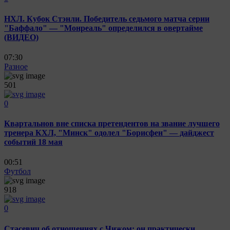
НХЛ. Кубок Стэнли. Победитель седьмого матча серии
"Баффало" — "Монреаль" определился в овертайме
(ВИДЕО)
07:30
Разное
501
0
Квартальнов вне списка претендентов на звание лучшего
тренера КХЛ, "Минск" одолел "Борисфен" — дайджест
событий 18 мая
00:51
Футбол
918
0
Стасевич об отношениях с Чижом: он практически