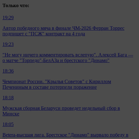
Только что:
19:29
Автор победного мяча в финале ЧМ-2026 Ферран Торрес
подпишет с "ПСЖ" контракт на 4 года
19:23
"Не могу ничего комментировать вслепую". Алексей Бага —
о матче "Торпедо"-БелАЗа и брестского "Динамо"
18:36
Чемпионат России. "Крылья Советов" с Кириллом
Печениным в составе потерпели поражение
18:18
Мужская сборная Беларуси проведет недельный сбор в
Минске
18:05
Betera-высшая лига. Брестское "Динамо" вырвало победу в