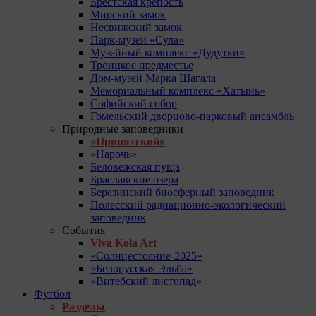
Брестская крепость
Мирский замок
Несвижский замок
Парк-музей «Сула»
Музейный комплекс «Дудутки»
Троицкое предместье
Дом-музей Марка Шагала
Мемориальный комплекс «Хатынь»
Софийский собор
Гомельский дворцово-парковый ансамбль
Природные заповедники
«Припятский»
«Нарочь»
Беловежская пуща
Браславские озера
Березинский биосферный заповедник
Полесский радиационно-экологический
заповедник
События
Viva Kola Art
«Солнцестояние-2025»
«Белорусская Эльба»
«Витебский листопад»
Футбол
Разделы