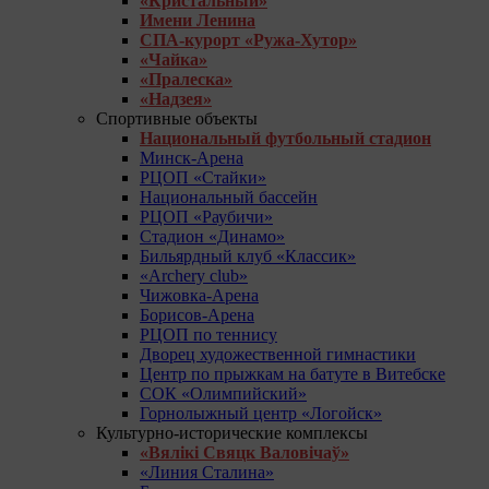
«Кристальный»
Имени Ленина
СПА-курорт «Ружа-Хутор»
«Чайка»
«Пралеска»
«Надзея»
Спортивные объекты
Национальный футбольный стадион
Минск-Арена
РЦОП «Стайки»
Национальный бассейн
РЦОП «Раубичи»
Стадион «Динамо»
Бильярдный клуб «Классик»
«Archery club»
Чижовка-Арена
Борисов-Арена
РЦОП по теннису
Дворец художественной гимнастики
Центр по прыжкам на батуте в Витебске
СОК «Олимпийский»
Горнолыжный центр «Логойск»
Культурно-исторические комплексы
«Вялікі Свяцк Валовічаў»
«Линия Сталина»